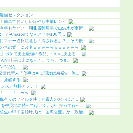
明（画像
漫画セレクション
！簡単でおいしい冷やし中華レシピ
今年もヤバい 湖北省秭帰県で山洪水が市街...
がAmazonでなんと全巻100円...
にマナー違反注意も「消されるよ？」その後...
のちの党」に改名ｗｗｗｗｗｗｗｗｗｗｗ
】ボケて史上最強の作品、ついに決まる...
「AIで仕事は楽になった。でも、つま...
ンツだな…
世代新人「仕事はAIに聞けば余裕w」俺...
、覚醒する
ランズ』無料アプデ！
！！！！⇒ｗｗ
画像有りのフィルタ使うと素人のおっぱい...
を被災地に持ってはいく。が、持って行っ...
校生の甲子園始球式は「国際交流」か「政治...