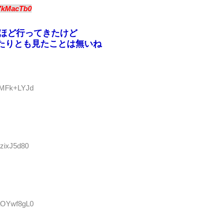
7kMacTb0
るほど行ってきたけど
たりとも見たことは無いね
:rMFk+LYJd
1zixJ5d80
:aOYwf8gL0