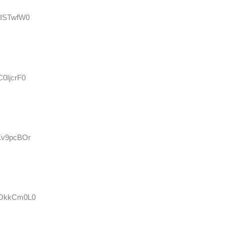
qkISTwfW0
C0IjcrF0
4Kv9pcBOr
:HOkkCm0L0