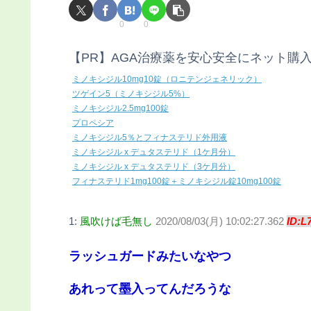
0
0
【PR】AGA治療薬を安心安全にネット購
ミノキシジル10mg10錠（ロニテンジェネリック）
ツゲイン5（ミノキシジル5%）
ミノキシジル2.5mg100錠
プロペシア
ミノキシジル5％とフィナステリド外用液
ミノキシジル x デュタステリド（1ケ月分）
ミノキシジル x デュタステリド（3ケ月分）
フィナステリド1mg100錠＋ミノキシジル錠10mg100錠
1:
風吹けば毛無し
2020/08/03(月) 10:02:27.362
ID:L
ラッシュガードみたいなやつ
あれって墨入ってんだろうな