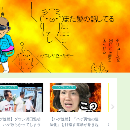
コンプレックス
こどおじ・ニート
こどおじ
【ハゲ速報】藤井隆さん、地
【チビ速報】骨延長したこび
【チビ速
味にハゲる（画像あり）
さんのこの写真（画像あり）
切断のこ