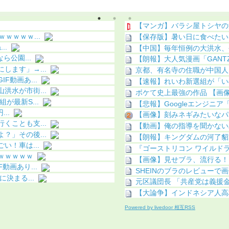
こってしまう
果（画像あり）
【マンガ】バラシ屋トシヤの
ｗｗｗｗ...
【保存版】暑い日に食べたい
..
【中国】毎年恒例の大洪水、
公園...
【朗報】大人気漫画「GANTZ」
ます」→...
京都、有名寺の住職が中国人
動画あ...
【速報】れいわ新選組が「い
水が市街...
ボケて史上最強の作品 【画像
最新S...
【悲報】Googleエンジニア
..
【画像】刻みネギみたいなパ
ことも支...
【動画】俺の指導を聞かないZ
」その後...
【朗報】キングダムの河了貂
！車は...
『ゴーストリコン ワイルド
ｗｗｗｗｗ
【画像】見せブラ、流行る！
画あり...
SHEINのブラのレビューで
決まる...
元区議団長 「共産党は義援金
【大論争】インドネシア人高
Powered by livedoor 相互RSS