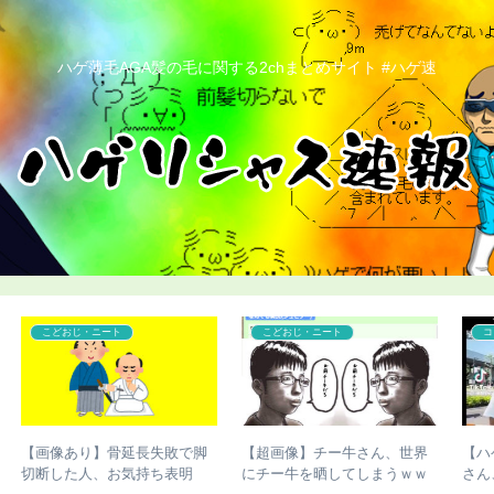
ハゲ薄毛AGA髪の毛に関する2chまとめサイト #ハゲ速
コンプレックス
コンプレックス
功
【ハゲ速報】「ハゲ男性の違
【ハゲ速報】イケおぢさん、
う
法化」を目指す運動が巻き起
若い女子をSNSで募集した結