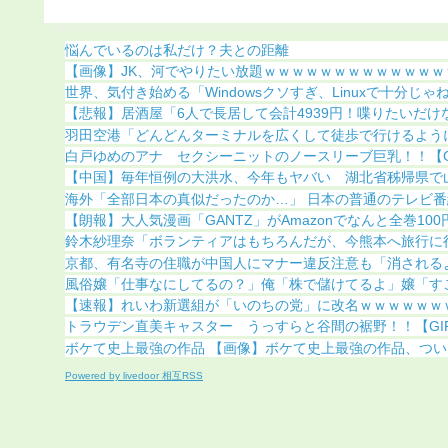
ｗ
（動画あり）
悩んでいるのは私だけ？夫との距離
【画像】JK、河でやりたい放題ｗｗｗｗｗｗｗｗｗｗｗｗｗｗ
世界、気付き始める「Windowsクソすぎ、Linuxで十分じゃね.
【悲報】居酒屋「6人で長居して会計4939円！喋りたいだけなら
羽田空港「どんどんターミナルを広くして徒歩で行けるようにし
白戸ゆめのアナ セクシーニットのノースリーブ巨乳！！【GIF
【中国】毎年恒例の大洪水、今年もヤバい 湖北省秭帰県で山洪
海外「全部日本の真似だったのか…」 日本の普通のテレビ番組が
【朗報】大人気漫画「GANTZ」がAmazonでなんと全巻100円.
鈴木紗理奈「ボランティアはもちろんだが、今熊本へ旅行に行く
京都、有名寺の住職が中国人にマナー違反注意も「消されるよ？
風俗嬢「仕事なにしてるの？」俺「株で儲けてるよ」嬢「すごい
【速報】れいわ新選組が「いのちの党」に改名ｗｗｗｗｗｗ
トラウデン直美キャスター うっすらと谷間の裾野！！【GIF動
ボケて史上最強の作品 【画像】ボケて史上最強の作品、ついに
Powered by livedoor 相互RSS