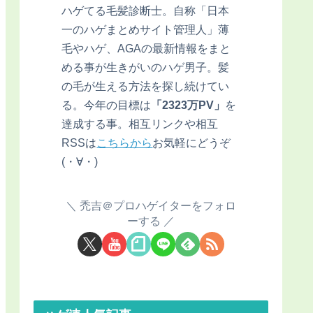
ハゲてる毛髪診断士。自称「日本
一のハゲまとめサイト管理人」薄
毛やハゲ、AGAの最新情報をまと
める事が生きがいのハゲ男子。髪
の毛が生える方法を探し続けてい
る。今年の目標は
「2323万PV」
を
達成する事。相互リンクや相互
RSSは
こちらから
お気軽にどうぞ
(・∀・)
禿吉＠プロハゲイターをフォロ
ーする