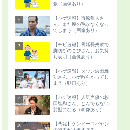
覚（画像あり）
【ハゲ速報】市原隼人さ
ん、また髪の毛がなくなっ
てしまう（画像あり）
【チビ速報】骨延長失敗で
脚切断のこびさん、お気持
ち表明（画像あり）
【ハゲ速報】ダウン浜田雅
功さん、ハゲ散らかってし
まう（動画あり）
【ハゲ速報】人気声優の杉
田智和さん、とんでもない
髪型になる（画像あり）
【悲報】ケンドーコバヤシ
の過去が壮絶すぎる