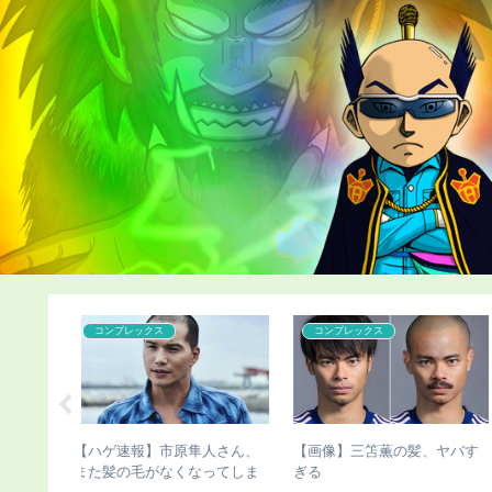
こどおじ・ニート
コンプレックス
長失敗で脚
【超画像】チー牛さん、世界
【ハゲ速報】ダウン浜田雅
持ち表明
にチー牛を晒してしまうｗｗ
さん、ハゲ散らかってしま