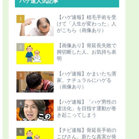
ハゲ速人気記事
【ハゲ速報】植毛手術を受
けて「人生が変わった」人
がこちら（画像あり）
【画像あり】骨延長失敗で
脚切断した人、お気持ち表
明
【ハゲ速報】かまいたち濱
家、ナチュラルにハゲる
（画像あり）
【ハゲ速報】「ハゲ男性の
違法化」を目指す運動が巻
き起こってしまう
【チビ速報】骨延長手術の
こびさん、新たな真実が発