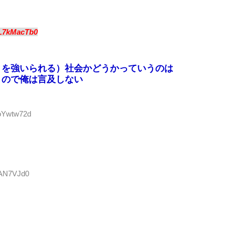
L7kMacTb0
とを強いられる）社会かどうかっていうのは
うので俺は言及しない
PoYwtw72d
jkAN7VJd0