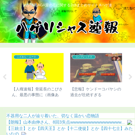
ハゲ薄毛AGA髪の毛に関する2chまとめサイト #ハゲ速
こどおじ・ニート
コンプレックス
ん、
【人権速報】骨延長のこびさ
【悲報】ケンドーコバヤシの
【
た結
ん、最悪の事態に（画像あ
過去が壮絶すぎる
治
り）
不器用な二人が辿り着いた、切なく温かい恋物語
【朗報】山本由伸さん、8回3失点wwwwwwwwwwwwwwwww...
【三銃士】とか【四天王】とか【十二使徒】とか【四十七士】みた
いなの