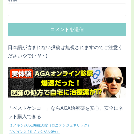
日本語が含まれない投稿は無視されますのでご注意く
ださいやで(・∀・)
「ベストケンコー」ならAGA治療薬を安心、安全にネ
ット購入できる
ミノキシジル10mg10錠（ロニテンジェネリック）
ツゲイン5（ミノキシジル5%）