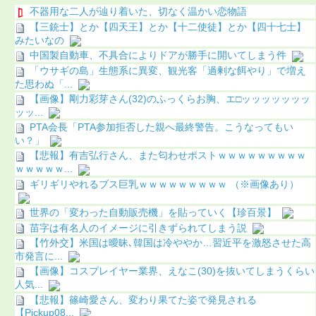
不器用な二人が辿り着いた、切なく温かい恋物語
【三銃士】とか【四天王】とか【十二使徒】とか【四十七士】
みたいなの
中国製自動車、不具合によりドアが勝手に開いてしまう件
「ウサギの島」生態系に異変、観光客「過剰な餌やり」で増え
た思わぬ「...
【画像】剛力彩芽さん(32)のふっくらお胸、エ□ッッッッッッッ
ッッ...
PTA会長「PTA参加拒否した親へ最終警告。こうなってもい
い？」
【悲報】有吉弘行さん、また匂わせポストｗｗｗｗｗｗｗｗｗ
ｗｗｗｗｗ...
ギリギリやれるブス巨乳ｗｗｗｗｗｗｗｗｗ （※画像あり）
世界の「変わった自動販売機」を貼っていく【珍百景】
苗字は有名人のイメージに引きずられてしまう説
【竹外交】米国は曖昧､韓国は冷ややか…習近平を激怒させた高
市発言に...
【画像】コスプレイヤー業界、えなこ(30)を抜いてしまうくらい
人気...
【悲報】篠崎愛さん、変わり果てた姿で発見される
【Pickup08...