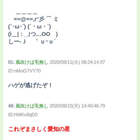
＿＿＿＿
ゝ==@==,r’彡 ⌒ ミ
(´･ω･`) (´・ω・`)
(i＿|：_｣つ…OO )
しー‐Ｊ ｀ｕｰｕ´
81:
風吹けば毛無し
2020/08/11(火) 06:24:14.97
ID:nMoG7VY70
ハゲが逃げたぞ！
48:
風吹けば毛無し
2020/08/10(月) 14:40:46.79
ID:Hl4Kv8qD0
これぞまさしく愛知の星