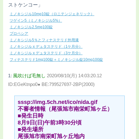
ストケンコー」
ミノキシジル10mg10錠（ロニテンジェネリック）
ツゲイン5（ミノキシジル5%）
ミノキシジル2.5mg100錠
プロペシア
ミノキシジル5％とフィナステリド外用液
ミノキシジル x デュタステリド（1ケ月分）
ミノキシジル x デュタステリド（3ケ月分）
フィナステリド1mg100錠＋ミノキシジル錠10mg100錠
1:
風吹けば毛無し
2020/08/10(月) 14:03:20.12
ID:EGeKtnpo0● BE:799527697-2BP(2000)
sssp://img.5ch.net/ico/nida.gif
不審者情報（尾張旭市南栄町旭ヶ丘）
■発生日時
8月9日(日)午前3時30分頃
■発生場所
尾張旭市南栄町旭ヶ丘地内