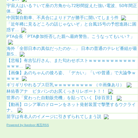
宇宙人はいる？いて座の方角から72秒間捉えた強い電波、50年間正
体...
中国製自動車、不具合によりドアが勝手に開いてしまう件
「近年稀に見るどころの話じゃないぞ」と台風15号の予想進路に困
惑す...
PTA会長「PTA参加拒否した親へ最終警告。こうなってもいい？」
海外「全部日本の真似だったのか…」 日本の普通のテレビ番組が最
新S...
【悲報】有吉弘行さん、また匂わせポストｗｗｗｗｗｗｗｗｗｗｗ
ｗｗｗ...
【画像】あのちゃんの後ろ姿、「デカい」「いや普通」で大論争ｗ
ｗｗｗ
ギリギリやれるブス巨乳ｗｗｗｗｗｗｗｗｗ （※画像あり）
林佑香アナ ピタパンのお尻くっきりレポート！！
世界の「変わった自動販売機」を貼っていく【珍百景】
【動画】ロシア軍のドローンをネット発射装置で撃墜するウクライ
ナ。
苗字は有名人のイメージに引きずられてしまう説
Powered by livedoor 相互RSS