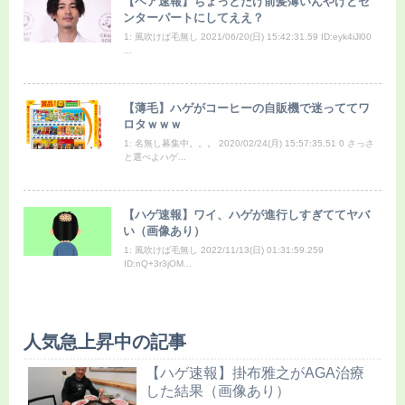
【ヘア速報】ちょっとだけ前髪薄いんやけどセ
ンターパートにしてええ？
1: 風吹けば毛無し 2021/06/20(日) 15:42:31.59 ID:eyk4iJl00
...
【薄毛】ハゲがコーヒーの自販機で迷っててワ
ロタｗｗｗ
1: 名無し募集中。。。 2020/02/24(月) 15:57:35.51 0 さっさ
と選べよハゲ...
【ハゲ速報】ワイ、ハゲが進行しすぎててヤバ
い（画像あり）
1: 風吹けば毛無し 2022/11/13(日) 01:31:59.259
ID:nQ+3r3jOM...
人気急上昇中の記事
【ハゲ速報】掛布雅之がAGA治療
した結果（画像あり）