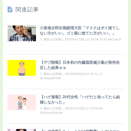
関連記事
小泉進次郎次期総理大臣「マスクはポイ捨てし
ない方がいい。ゴミ箱に捨てた方がいい。」
1: 風吹けば毛無し 2020/04/17(金) 11:18:56.25 ID:sNczcieZ0
...
【デブ朗報】日本初の内臓脂肪減少薬が発売決
定した結果ｗｗ
1: 風吹けば毛無し 2024/03/05(火) 07:31:11.17
ID:UHduBYP40
【ハゲ速報】20代女性「ハゲだと知ってたら結
婚しなかった」
1: 風吹けば毛無し 2020/11/15(日) 17:18:54.82
ID:One6XK6x0●...