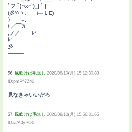
ﾞフ ﾞ)･ω･`)_| ﾟ |
i彡’^ヽ. i―ＬE)
〉 `–､
/ ／￣ﾌ/
,ノ／ ﾚ’
ﾚ’
彡
━━━
56:
風吹けば毛無し
2020/08/10(月) 15:12:30.83
ID:pmPfl7Z40
見なきゃいいだろ
57:
風吹けば毛無し
2020/08/10(月) 15:56:31.65
ID:ia/A0yPO0