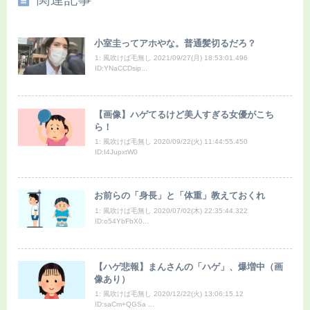
小室圭ってアホやな。普通髪切るだろ？
1: 風吹けば毛無し 2021/09/27(月) 18:53:01.496
ID:YNaCCDsip...
【画像】ハゲてるけど美人すぎる女優がこち
ら！
1: 風吹けば毛無し 2020/09/22(火) 11:44:55.450
ID:I4JupxtW0
お前らの「身長」と「体重」教えておくれ
1: 風吹けば毛無し 2020/07/02(木) 22:35:44.322
ID:o54YbFbX0...
【ハゲ悲報】まんさんの「ハゲ」、爆増中（画
像あり）
1: 風吹けば毛無し 2020/12/22(火) 13:06:15.12
ID:saCm+QGSa ...