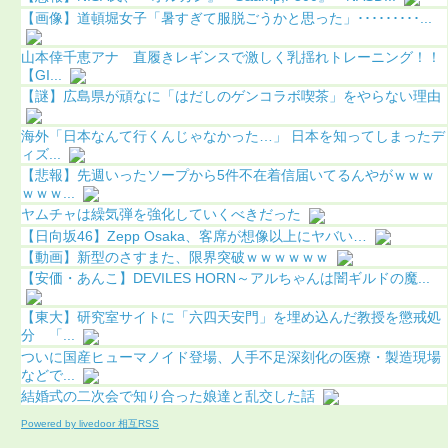
【画像】道頓堀女子「暑すぎて服脱ごうかと思った」･････････...
山本倖千恵アナ 直履きレギンスで激しく乳揺れトレーニング！！
【GI...
【謎】広島県が頑なに「はだしのゲンコラボ喫茶」をやらない理由
海外「日本なんて行くんじゃなかった…」 日本を知ってしまったデ
ィズ...
【悲報】先週いったソープから5件不在着信届いてるんやがｗｗｗ
ｗｗｗ...
ヤムチャは繰気弾を強化していくべきだった
【日向坂46】Zepp Osaka、客席が想像以上にヤバい…
【動画】新型のさすまた、限界突破ｗｗｗｗｗｗ
【安価・あんこ】DEVILES HORN～アルちゃんは闇ギルドの魔...
【東大】研究室サイトに「六四天安門」を埋め込んだ教授を懲戒処
分 「...
ついに国産ヒューマノイド登場、人手不足深刻化の医療・製造現場
などで...
結婚式の二次会で知り合った娘達と乱交した話
Powered by livedoor 相互RSS