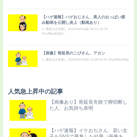
【ハゲ速報】ハゲおじさん、美人のおっぱい揉
み動画を公開し炎上（動画あり）
1: 風吹けば毛無し 2022/04/01(金) 09:11:14.79
ID:uR8edk5j0U...
【画像】骨延長のこびさん、アカン
1: 風吹けば毛無し 2023/01/23(月) 13:36:52.61 ID:p95NvOKjd
人気急上昇中の記事
【画像あり】骨延長失敗で脚切断し
た人、お気持ち表明
【ハゲ速報】イケおぢさん、若い女
子をSNSで募集した結果（画像あ