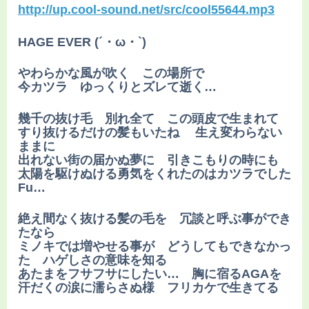
http://up.cool-sound.net/src/cool55644.mp3
HAGE EVER (´・ω・`)
やわらかな風が吹く この場所で
今カツラ ゆっくりとズレて逝く…
幾千の抜け毛 別れ全て この頭皮で生まれて
すり抜けるだけの髪もいたね 生え変わらない
ままに
出れない街の届かぬ夢に 引きこもりの時にも
太陽を駆けぬける勇気をくれたのはカツラでした
Fu…
絶え間なく抜ける髪の毛を 冗談と呼ぶ事ができ
たなら
ミノキでは増やせる事が どうしてもできなかっ
た ハゲしさの意味を知る
あたまをフサフサにしたい… 胸に宿るAGAを
汗だくの涙に濡らさぬ様 フリカケで生きてる