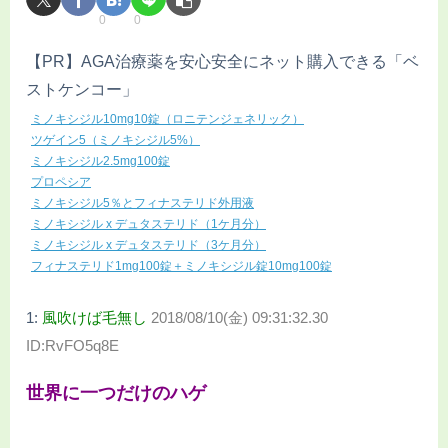
0
0
【PR】AGA治療薬を安心安全にネット購入できる「ベ
ストケンコー」
ミノキシジル10mg10錠（ロニテンジェネリック）
ツゲイン5（ミノキシジル5%）
ミノキシジル2.5mg100錠
プロペシア
ミノキシジル5％とフィナステリド外用液
ミノキシジル x デュタステリド（1ケ月分）
ミノキシジル x デュタステリド（3ケ月分）
フィナステリド1mg100錠＋ミノキシジル錠10mg100錠
1:
風吹けば毛無し
2018/08/10(金) 09:31:32.30
ID:RvFO5q8E
世界に一つだけのハゲ