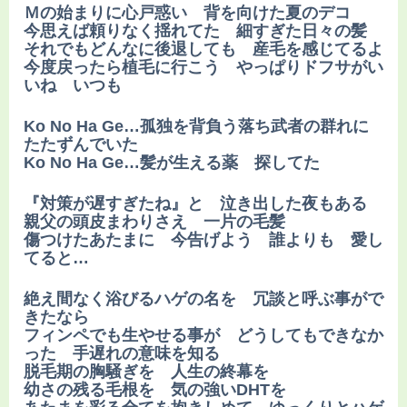
Ｍの始まりに心戸惑い 背を向けた夏のデコ
今思えば頼りなく揺れてた 細すぎた日々の髪
それでもどんなに後退しても 産毛を感じてるよ
今度戻ったら植毛に行こう やっぱりドフサがい
いね いつも
Ko No Ha Ge…孤独を背負う落ち武者の群れに
たたずんでいた
Ko No Ha Ge…髪が生える薬 探してた
『対策が遅すぎたね』と 泣き出した夜もある
親父の頭皮まわりさえ 一片の毛髪
傷つけたあたまに 今告げよう 誰よりも 愛し
てると…
絶え間なく浴びるハゲの名を 冗談と呼ぶ事がで
きたなら
フィンペでも生やせる事が どうしてもできなか
った 手遅れの意味を知る
脱毛期の胸騒ぎを 人生の終幕を
幼さの残る毛根を 気の強いDHTを