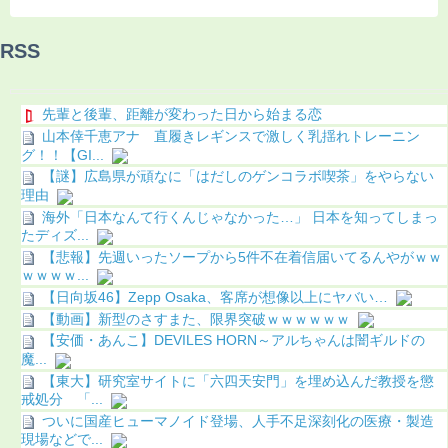
RSS
先輩と後輩、距離が変わった日から始まる恋
山本倖千恵アナ 直履きレギンスで激しく乳揺れトレーニン
グ！！【GI...
【謎】広島県が頑なに「はだしのゲンコラボ喫茶」をやらない
理由
海外「日本なんて行くんじゃなかった…」 日本を知ってしまっ
たディズ...
【悲報】先週いったソープから5件不在着信届いてるんやがｗｗ
ｗｗｗｗ...
【日向坂46】Zepp Osaka、客席が想像以上にヤバい…
【動画】新型のさすまた、限界突破ｗｗｗｗｗｗ
【安価・あんこ】DEVILES HORN～アルちゃんは闇ギルドの
魔...
【東大】研究室サイトに「六四天安門」を埋め込んだ教授を懲
戒処分 「...
ついに国産ヒューマノイド登場、人手不足深刻化の医療・製造
現場などで...