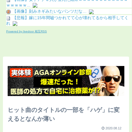
ｗｗｗｗｗ...
【画像】刻みネギみたいなパンツだな…
【悲報】嫁に15年間嘘つかれてて心が壊れてるから相手してく
れ
Powered by livedoor 相互RSS
ヒット曲のタイトルの一部を「ハゲ」に変
えるとなんか薄い
2020.08.12