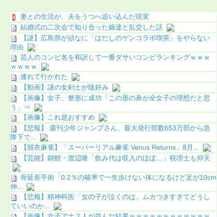
妻との生活が、夫をうつへ追い込んだ現実
結婚式の二次会で知り合った娘達と乱交した話
【謎】広島県が頑なに「はだしのゲンコラボ喫茶」をやらない
理由
芸人のコンビ名を和訳して一番ダサいコンビランキングｗｗｗ
ｗｗｗｗ
連れて行かれた
【動画】謎の女剣士が陰好み
【画像】女子、整形に成功「この形の鼻が全女子の理想だと思
う」⇒
【画像】これ超おすすめ
【悲報】 週刊少年ジャンプさん、最大発行部数653万部から急
降下で...
【脱衣麻雀】「スーパーリアル麻雀 Venus Returns」8月...
【芸能】錦鯉・渡辺隆「飲み代は収入のほぼ…」税理士も仰天
骨延長手術「0.2％の確率で一生歩けない体になるけど足が10cm
伸...
【悲報】精神科医「女の子が泣くのは、ムカつきすぎてどうし
ていいのか...
【画像】女子アナ２人が並んだ結果ｗｗｗｗｗｗｗｗｗｗｗｗ