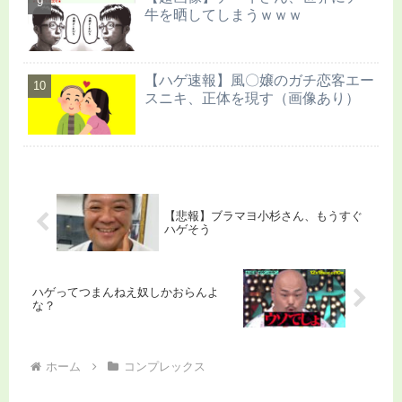
牛を晒してしまうｗｗｗ
【ハゲ速報】風〇嬢のガチ恋客エー
スニキ、正体を現す（画像あり）
【悲報】ブラマヨ小杉さん、もうすぐ
ハゲそう
ハゲってつまんねえ奴しかおらんよ
な？
ホーム
コンプレックス