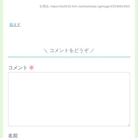
引用元: https://rio2016.5ch.net/test/read.cgi/hage/1533861092/
励ます
コメントをどうぞ
コメント
※
名前