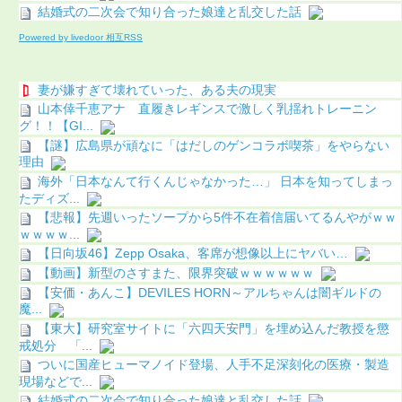
結婚式の二次会で知り合った娘達と乱交した話
Powered by livedoor 相互RSS
妻が嫌すぎて壊れていった、ある夫の現実
山本倖千恵アナ 直履きレギンスで激しく乳揺れトレーニン
グ！！【GI...
【謎】広島県が頑なに「はだしのゲンコラボ喫茶」をやらない
理由
海外「日本なんて行くんじゃなかった…」 日本を知ってしまっ
たディズ...
【悲報】先週いったソープから5件不在着信届いてるんやがｗｗ
ｗｗｗｗ...
【日向坂46】Zepp Osaka、客席が想像以上にヤバい…
【動画】新型のさすまた、限界突破ｗｗｗｗｗｗ
【安価・あんこ】DEVILES HORN～アルちゃんは闇ギルドの
魔...
【東大】研究室サイトに「六四天安門」を埋め込んだ教授を懲
戒処分 「...
ついに国産ヒューマノイド登場、人手不足深刻化の医療・製造
現場などで...
結婚式の二次会で知り合った娘達と乱交した話