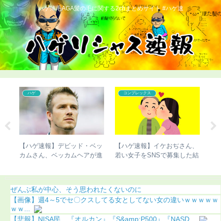
ハゲ薄毛AGA髪の毛に関する2chまとめサイト #ハゲ速
ハゲ
コンプレックス
で脚
【ハゲ速報】デビッド・ベッ
【ハゲ速報】イケおぢさん、
【
明
カムさん、ベッカムヘアが進
若い女子をSNSで募集した結
切
化（画像あり）
果（画像あり）
明
ぜんぶ私が中心、そう思われたくないのに
【画像】週4～5でセ〇クスしてる女としてない女の違いｗｗｗｗｗ
ｗｗ...
【悲報】NISA民、『オルカン』『S&amp;P500』『NASD...