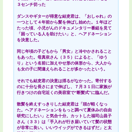
３センチ切った
ダンスやギターが得意な結吏君は、「おしゃれ」の
一つとして４年前から髪を伸ばし始めた。１年ほど
たった頃、小児がんのドキュメンタリー番組を見て
「困っている人を助けたい」と、ヘアドネーション
を決意した。
同じ年頃の子どもから「男女」と冷やかされること
もあった。母真依さん（３５）によると、「ゆう
り」という名前に加えやせ形の体形から、大人から
も女の子に間違えられることが多かったという。
それでも結吏君の決意は揺るがなかった。寄付する
のに十分な長さにまで伸ばし、７月３１日に家族が
行きつけの自宅近くの美容室で“断髪式”に臨んだ。
散髪を終えすっきりした結吏君は「頭が軽くなっ
た。ヘアドネーションをもっと調べて夏休みの自由
研究にしたい」と気合十分。カットした福司山昌子
さん（３３）は「手入れが行き届いていて髪の状態
が非常に良い。いいウイッグができるはずだ」と太