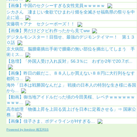
【画像】中国のセクシーすぎる女性党員ｗｗｗｗｗ
シカさん 凄まじい食欲でひまわり畑を全滅させ福島県の祭りを中
止に追...
安藤萌々アナ セクシーポーズ！！
【画像】男だけどクビれ作ったから見てww
デジタルモンスター！目指せ、最強のデジモンテイマー！ 第１３
０話
京大病院、脳腫瘍摘出手術で腫瘍の無い部位を摘出してしまう 手
術ミス...
【急増】「外国人受け入れ反対」56.3％に わずか2年で20.7ポ...
【画像】昨日の銀だこ、８８人しか買えない８８円に大行列をなす
都民コ...
海外「日本は戦勝国なんだよ」 戦後の日本人の特別な生き様に各国
から...
【動画】御当地アイドルだった頃の今田美桜、レベチｗｗｗｗｗｗ
ｗｗｗ...
高市総理「物価上昇を上回る賃上げを日本に定着させる」⇒ 国家公
務...
【画像】佳子さま、ボディラインがHすぎる…
Powered by livedoor 相互RSS