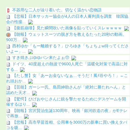
不器用な二人が辿り着いた、切なく温かい恋物語
【悲報】日本サッカー協会が4人の日本人審判員を調査 韓国協
会の性接...
【腹筋崩壊】見た瞬間吹いた画像を貼っていくスレｗｗｗｗ
【朗報】ウェットスーツの脱ぎ方を教えるたった20秒の動画、
900万...
西村ゆか「もー離婚する？」ひろゆき「ちょちょw待ってくださ
いよー」...
すき焼きぷゆゆパン来たよぉ🥺
ドイツ、40度超えの熱波で9600人死亡「温暖化対策で高温に対
する...
【たし蟹】女「あーお金ないなぁ…そうだ！風ｲ谷やろ！」←こ
れ頭おか...
【芸能】ガーシー氏、島田紳助さんが「絶対に勝たれへん」と
認めた天才...
【驚愕】ひげおやじさんに銃を撃たせるためにデスゲームを開
催するはり...
【朗報】宮沢賢治生誕130周年、映画「銀河鉄道の夜」がEテレ
で再放...
【悲報】高市早苗首相、公用車を3000万の新車に買い換えタバ
コを吸...