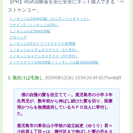
【PR】AGA治療薬を安心安全にネット購入できる「ベ
ストケンコー」
ミノキシジル10mg10錠（ロニテンジェネリック）
ツゲイン5（ミノキシジル5%）
ミノキシジル2.5mg100錠
プロペシア
ミノキシジル5％とフィナステリド外用液
ミノキシジル x デュタステリド（1ケ月分）
ミノキシジル x デュタステリド（3ケ月分）
フィナステリド1mg100錠＋ミノキシジル錠10mg100錠
1:
風吹けば毛無し
2020/08/12(水) 13:54:24.94 ID:f7wnbtji9
僕の自慢の髪を役立てて－。鹿児島市の小学３年
生男児が、数年前から伸ばし続けた髪を切り、医療
用かつらを無償提供しているＮＰＯ法人に寄付し
た。
鹿児島市の東谷山小学校の追立結吏（ゆうり）君＝
小松原１丁目＝は、腰付近まで伸ばした髪の毛を３