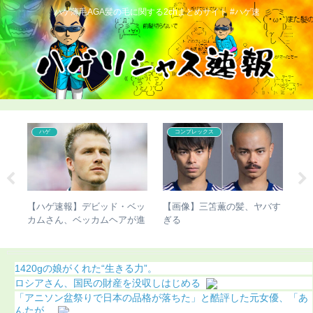
ハゲ薄毛AGA髪の毛に関する2chまとめサイト #ハゲ速
ハゲ
コンプレックス
濱
【ハゲ速報】デビッド・ベッ
【画像】三笘薫の髪、ヤバす
【
（画
カムさん、ベッカムヘアが進
ぎる
過
化（画像あり）
1420gの娘がくれた“生きる力”。
ロシアさん、国民の財産を没収しはじめる
「アニソン盆祭りで日本の品格が落ちた」と酷評した元女優、「あ
んたが...