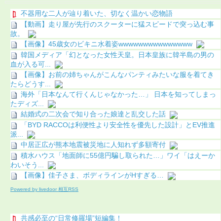
不器用な二人が辿り着いた、切なく温かい恋物語
【動画】走り屋が先行のスクーターに猛スピードで突っ込む事
故。
【画像】45歳女のビキニ水着姿wwwwwwwwwwwwwww
韓国メディア「幻となった女性天皇。日本皇族に韓半島の男の
血が入る可...
【画像】お前の姉ちゃんがこんなパンティみたいな服を着てき
たらどうす...
海外「日本なんて行くんじゃなかった…」 日本を知ってしまっ
たディズ...
結婚式の二次会で知り合った娘達と乱交した話
「BYD RACCOは利便性より安全性を優先した設計」とEV推進
派...
中居正広が熊本地震被災地に人知れず多額寄付
積水ハウス「地面師に55億円騙し取られた…」ワイ「はえーか
わいそう...
【画像】佳子さま、ボディラインがHすぎる…
Powered by livedoor 相互RSS
共感必至の“日常修羅場”短編集！