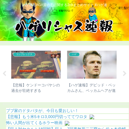
ハゲ薄毛AGA髪の毛に関する2chまとめサイト #ハゲ速
コンプレックス
ハゲ
で脚
【悲報】ケンドーコバヤシの
【ハゲ速報】デビッド・ベッ
【
明
過去が壮絶すぎる
カムさん、ベッカムヘアが進
了
化（画像あり）
ブブ家のドタバタが、今日も愛おしい！
【悲報】もう米5キロ3,000円切っててワロタ
怖い人間が出てくるホラー映画
【巨人対ヤクルト18回戦】巨人、7回裏無死二三塁から佐々木俊輔