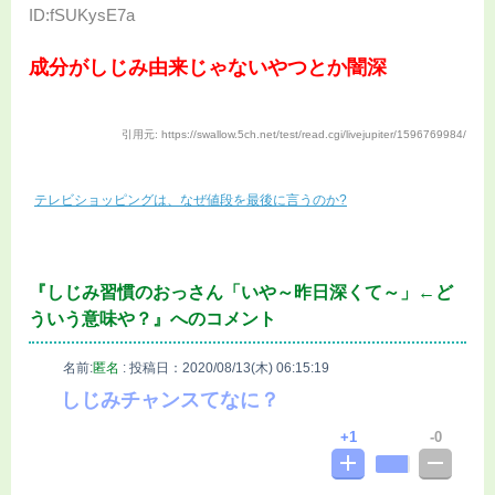
ID:fSUKysE7a
成分がしじみ由来じゃないやつとか闇深
引用元: https://swallow.5ch.net/test/read.cgi/livejupiter/1596769984/
テレビショッピングは、なぜ値段を最後に言うのか?
『しじみ習慣のおっさん「いや～昨日深くて～」←ど
ういう意味や？』へのコメント
名前:
匿名
:
投稿日：2020/08/13(木) 06:15:19
しじみチャンスてなに？
1
0