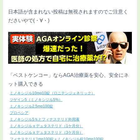
日本語が含まれない投稿は無視されますのでご注意く
ださいやで(・∀・)
「ベストケンコー」ならAGA治療薬を安心、安全にネ
ット購入できる
ミノキシジル10mg10錠（ロニテンジェネリック）
ツゲイン5（ミノキシジル5%）
ミノキシジル2.5mg100錠
プロペシア
ミノキシジル5％とフィナステリド外用液
ミノキシジル x デュタステリド（1ケ月分）
ミノキシジル x デュタステリド（3ケ月分）
フィナステリド1mg100錠＋ミノキシジル錠10mg100錠