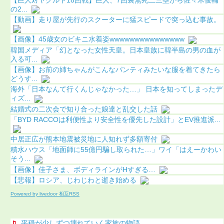
の2...
【動画】走り屋が先行のスクーターに猛スピードで突っ込む事故。
【画像】45歳女のビキニ水着姿wwwwwwwwwwwwwww
韓国メディア「幻となった女性天皇。日本皇族に韓半島の男の血が
入る可...
【画像】お前の姉ちゃんがこんなパンティみたいな服を着てきたら
どうす...
海外「日本なんて行くんじゃなかった…」 日本を知ってしまったデ
ィズ...
結婚式の二次会で知り合った娘達と乱交した話
「BYD RACCOは利便性より安全性を優先した設計」とEV推進派...
中居正広が熊本地震被災地に人知れず多額寄付
積水ハウス「地面師に55億円騙し取られた…」ワイ「はえーかわい
そう...
【画像】佳子さま、ボディラインがHすぎる…
【悲報】ロシア、じわじわと逝き始める
Powered by livedoor 相互RSS
平穏が少しずつ壊れていく家族の物語。