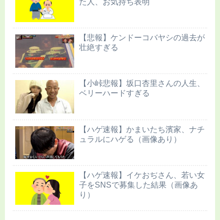
た人、お気持ち表明
【悲報】ケンドーコバヤシの過去が
壮絶すぎる
【小峠悲報】坂口杏里さんの人生、
ベリーハードすぎる
【ハゲ速報】かまいたち濱家、ナチ
ュラルにハゲる（画像あり）
【ハゲ速報】イケおぢさん、若い女
子をSNSで募集した結果（画像あ
り）