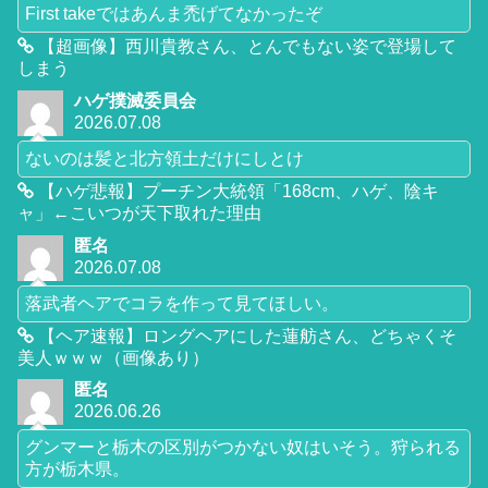
First takeではあんま禿げてなかったぞ
【超画像】西川貴教さん、とんでもない姿で登場して
しまう
ハゲ撲滅委員会
2026.07.08
ないのは髪と北方領土だけにしとけ
【ハゲ悲報】プーチン大統領「168cm、ハゲ、陰キ
ャ」←こいつが天下取れた理由
匿名
2026.07.08
落武者ヘアでコラを作って見てほしい。
【ヘア速報】ロングヘアにした蓮舫さん、どちゃくそ
美人ｗｗｗ（画像あり）
匿名
2026.06.26
グンマーと栃木の区別がつかない奴はいそう。狩られる
方が栃木県。