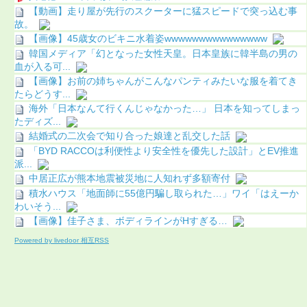
【動画】走り屋が先行のスクーターに猛スピードで突っ込む事
故。
【画像】45歳女のビキニ水着姿wwwwwwwwwwwwwww
韓国メディア「幻となった女性天皇。日本皇族に韓半島の男の
血が入る可...
【画像】お前の姉ちゃんがこんなパンティみたいな服を着てき
たらどうす...
海外「日本なんて行くんじゃなかった…」 日本を知ってしまっ
たディズ...
結婚式の二次会で知り合った娘達と乱交した話
「BYD RACCOは利便性より安全性を優先した設計」とEV推進
派...
中居正広が熊本地震被災地に人知れず多額寄付
積水ハウス「地面師に55億円騙し取られた…」ワイ「はえーか
わいそう...
【画像】佳子さま、ボディラインがHすぎる…
Powered by livedoor 相互RSS