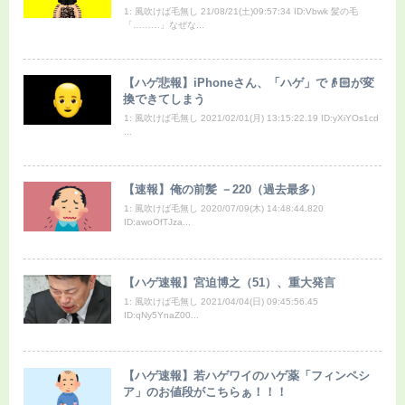
1: 風吹けば毛無し 21/08/21(土)09:57:34 ID:Vbwk 髪の毛
「………」なぜな...
【ハゲ悲報】iPhoneさん、「ハゲ」で👴🏻が変
換できてしまう
1: 風吹けば毛無し 2021/02/01(月) 13:15:22.19 ID:yXiYOs1cd
...
【速報】俺の前髪 －220（過去最多）
1: 風吹けば毛無し 2020/07/09(木) 14:48:44.820
ID:awoOfTJza...
【ハゲ速報】宮迫博之（51）、重大発言
1: 風吹けば毛無し 2021/04/04(日) 09:45:56.45
ID:qNy5YnaZ00...
【ハゲ速報】若ハゲワイのハゲ薬「フィンペシ
ア」のお値段がこちらぁ！！！