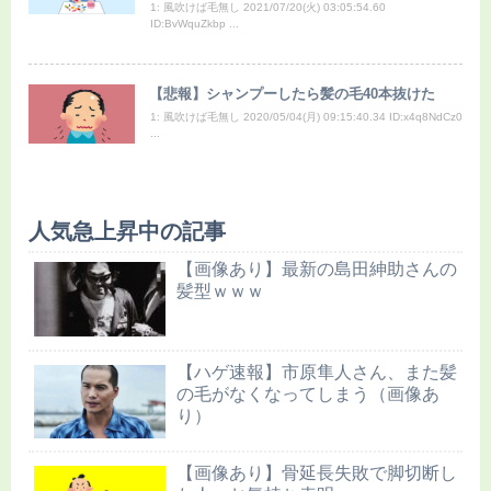
1: 風吹けば毛無し 2021/07/20(火) 03:05:54.60
ID:BvWquZkbp ...
【悲報】シャンプーしたら髪の毛40本抜けた
1: 風吹けば毛無し 2020/05/04(月) 09:15:40.34 ID:x4q8NdCz0
...
人気急上昇中の記事
【画像あり】最新の島田紳助さんの
髪型ｗｗｗ
【ハゲ速報】市原隼人さん、また髪
の毛がなくなってしまう（画像あ
り）
【画像あり】骨延長失敗で脚切断し