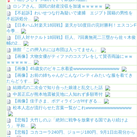
ロシアさん、国民の財産没収を加速ｗｗｗｗｗ
【不起訴】わいせつな行為疑いで逮捕 エジプト国籍の男性を
不起訴処分...
【日本ハム対楽天18回戦】楽天が10度目の完封勝利！エスコンF
今季...
【巨人対ヤクルト18回戦】巨人、7回裏無死二三塁から佐々木俊
輔の2...
旅館「この押入れには布団は入ってません」
【画像】大物女優がティファのコスプレをして賛否両論にｗｗ
ｗｗｗｗｗ...
【画像】45歳女のビキニ水着姿wwwwwwwwwwwwwww
【画像】お前の姉ちゃんがこんなパンティみたいな服を着てき
たらどうす...
結婚式の二次会で知り合った娘達と乱交した話
中居正広が熊本地震被災地に人知れず多額寄付
【画像】佳子さま、ボディラインがHすぎる…
松本人志が流行らせた言葉一覧がこれwwwwwwwwwwwwwww
【悲報】大竹しのぶ「絶対に戦争を放棄する国であり続けよ
う」 平和...
【悲報】コカコーラ240円、ジョージ180円、9月1日出荷分から