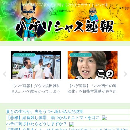
ハゲ薄毛AGA髪の毛に関する2chまとめサイト #ハゲ速
こどおじ・ニート
コンプレックス
の違
【ハゲ速報】かまいたち濱
「ハゲだ」「ハゲみっけ」
【
き起
家、ナチュラルにハゲる（画
「見られてるとも知らずにハ
切
像あり）
ゲやがって」「はー」←これ
妻との生活が、夫をうつへ追い込んだ現実
【悲報】給食残し体罰、頬つかみミニトマトを口に
ハチに刺されたらどうしますか？
【悲報】立川志らく、ひろゆきの「すべてのジャンルはマニアがつ