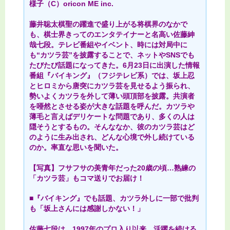
様子（C）oricon ME inc.
藤井聡太棋聖の躍進で盛り上がる将棋界のなかで
も、棋士界きってのエンタテイナーと名高い佐藤紳
哉七段。テレビ番組やイベント、時には対局中に
も“カツラ芸”を披露することで、ネットやSNSでも
たびたび話題になってきた。6月23日に出演した情報
番組『バイキング』（フジテレビ系）では、坂上忍
とヒロミから唐突にカツラ芸を見せるよう振られ、
勢いよくカツラを外して薄い頭頂部を披露。共演者
を唖然とさせる姿が大きな話題を呼んだ。カツラや
薄毛と言えばデリケートな問題であり、多くの人は
隠そうとするもの。そんななか、彼のカツラ芸はど
のように生み出され、どんな心境で外し続けている
のか。率直な思いを聞いた。
【写真】フサフサの美青年だった20歳の頃…熟練の
「カツラ芸」もコマ送りでお届け！
■『バイキング』でも話題、カツラ外しに一部で批判
も「坂上さんには感謝しかない！」
佐藤七段は、1997年のプロ入り以来、活躍を続ける