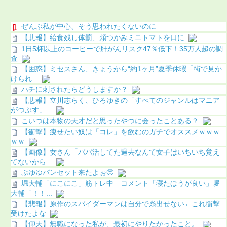
ぜんぶ私が中心、そう思われたくないのに
【悲報】給食残し体罰、頬つかみミニトマトを口に
1日5杯以上のコーヒーで肝がんリスク47％低下！35万人超の調
査
【困惑】ミセスさん、きょうから“約1ヶ月”夏季休暇「街で見か
けられ...
ハチに刺されたらどうしますか？
【悲報】立川志らく、ひろゆきの「すべてのジャンルはマニア
がつぶす」...
こいつは本物の天才だと思ったやつに会ったことある？
【衝撃】痩せたい奴は「コレ」を飲むのガチでオススメｗｗｗ
ｗｗ
【画像】女さん「パパ活してた過去なんて女子はいちいち覚え
てないから...
ぷゆゆパンセット来たよぉ🥺
堀大輔「にこにこ」筋トレ中 コメント「寝たほうが良い」堀
大輔「！！...
【悲報】原作のスパイダーマンは自分で糸出せない←これ衝撃
受けたよな
【仰天】無職になった私が、最初にやりたかったこと。