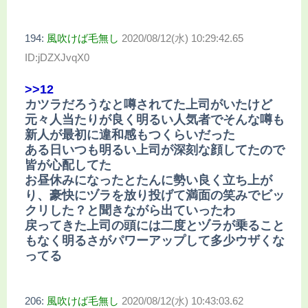
194:
風吹けば毛無し
2020/08/12(水) 10:29:42.65
ID:jDZXJvqX0
>>12
カツラだろうなと噂されてた上司がいたけど
元々人当たりが良く明るい人気者でそんな噂も
新人が最初に違和感もつくらいだった
ある日いつも明るい上司が深刻な顔してたので
皆が心配してた
お昼休みになったとたんに勢い良く立ち上が
り、豪快にヅラを放り投げて満面の笑みでビッ
クリした？と聞きながら出ていったわ
戻ってきた上司の頭には二度とヅラが乗ること
もなく明るさがパワーアップして多少ウザくな
ってる
206:
風吹けば毛無し
2020/08/12(水) 10:43:03.62