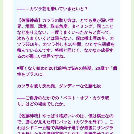
――…カツラ芸を磨いていきたいと？
【佐藤紳哉】カツラの取り方は、とても奥が深い世
界。場面、環境、取る角度、タイミング、同じこと
などありえない。一度うまくいったからと言って、
次もうまくいくとは限らない。僕は棋士歴20年、カ
ツラ芸10年。カツラ外しも10年間、ひたすら研鑽を
積んでいるんです。将棋と同じく、なかなか成長す
るのが難しい世界ですね。
■薄くなり始めた20代前半は悩みの時期、29歳で「個
性をプラスに」
カツラを被り決め顔、ダンディーな佐藤七段
――ご自身のなかでの「ベスト・オブ・カツラ取
り」はどの場面でしたか。
【佐藤紳哉】やっぱり格好いいのは、僕は棋士なの
で、勝ちが見えた時にパッと（カツラを外す）。こ
れはシドニー五輪で高橋尚子選手が最後にサングラ
スを外したあの勝利宣言にちなみ、高橋尚子スタイ