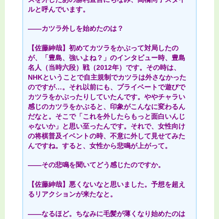
ルと呼んでいます。
――カツラ外しを始めたのは？
【佐藤紳哉】初めてカツラをかぶって対局したの
が、「豊島、強いよね？」のインタビュー時、豊島
名人（当時六段）戦（2012年）です。その時は、
NHKということで自主規制でカツラは外さなかった
のですが…。それ以前にも、プライベートで遊びで
カツラをかぶったりしていたんです。ややチャラい
感じのカツラをかぶると、印象がこんなに変わるん
だなと。そこで「これを外したらもっと面白いんじ
ゃないか」と思い至ったんです。それで、女性向け
の将棋普及イベントの時、不意に外して見せてみた
んですね。すると、女性から悲鳴が上がって。
――その悲鳴を聞いてどう感じたのですか。
【佐藤紳哉】悪くないなと思いました。予想を超え
るリアクションが来たなと。
――なるほど。ちなみに毛髪が薄くなり始めたのは