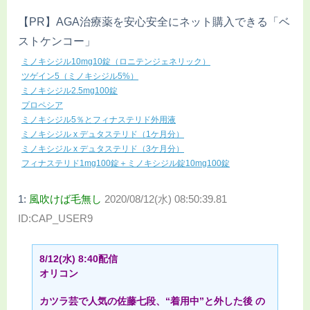
【PR】AGA治療薬を安心安全にネット購入できる「ベ
ストケンコー」
ミノキシジル10mg10錠（ロニテンジェネリック）
ツゲイン5（ミノキシジル5%）
ミノキシジル2.5mg100錠
プロペシア
ミノキシジル5％とフィナステリド外用液
ミノキシジル x デュタステリド（1ケ月分）
ミノキシジル x デュタステリド（3ケ月分）
フィナステリド1mg100錠＋ミノキシジル錠10mg100錠
1:
風吹けば毛無し
2020/08/12(水) 08:50:39.81
ID:CAP_USER9
8/12(水) 8:40配信
オリコン
カツラ芸で人気の佐藤七段、“着用中”と外した後 の