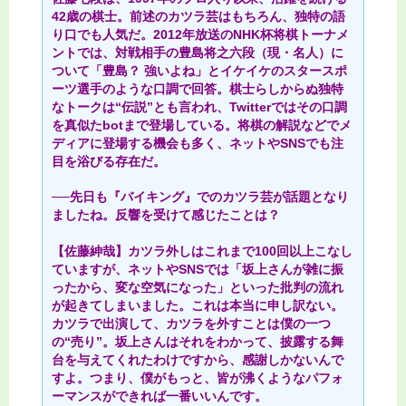
42歳の棋士。前述のカツラ芸はもちろん、独特の語
り口でも人気だ。2012年放送のNHK杯将棋トーナメ
ントでは、対戦相手の豊島将之六段（現・名人）に
ついて「豊島？ 強いよね」とイケイケのスタースポ
ーツ選手のような口調で回答。棋士らしからぬ独特
なトークは“伝説”とも言われ、Twitterではその口調
を真似たbotまで登場している。将棋の解説などでメ
ディアに登場する機会も多く、ネットやSNSでも注
目を浴びる存在だ。
──先日も『バイキング』でのカツラ芸が話題となり
ましたね。反響を受けて感じたことは？
【佐藤紳哉】カツラ外しはこれまで100回以上こなし
ていますが、ネットやSNSでは「坂上さんが雑に振
ったから、変な空気になった」といった批判の流れ
が起きてしまいました。これは本当に申し訳ない。
カツラで出演して、カツラを外すことは僕の一つ
の“売り”。坂上さんはそれをわかって、披露する舞
台を与えてくれたわけですから、感謝しかないんで
すよ。つまり、僕がもっと、皆が沸くようなパフォ
ーマンスができれば一番いいんです。