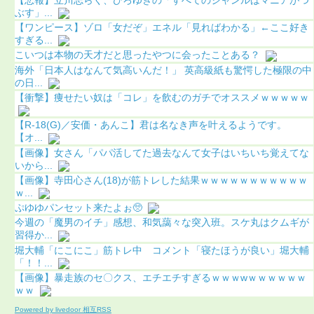
ぶす」...
【ワンピース】ゾロ「女だぞ」エネル「見ればわかる」←ここ好き
すぎる...
こいつは本物の天才だと思ったやつに会ったことある？
海外「日本人はなんて気高いんだ！」 英高級紙も驚愕した極限の中
の日...
【衝撃】痩せたい奴は「コレ」を飲むのガチでオススメｗｗｗｗｗ
【R-18(G)／安価・あんこ】君は名なき声を叶えるようです。
【オ...
【画像】女さん「パパ活してた過去なんて女子はいちいち覚えてな
いから...
【画像】寺田心さん(18)が筋トレした結果ｗｗｗｗｗｗｗｗｗｗｗ
ｗ...
ぷゆゆパンセット来たよぉ🥺
今週の「魔男のイチ」感想、和気藹々な突入班。スケ丸はクムギが
習得か...
堀大輔「にこにこ」筋トレ中 コメント「寝たほうが良い」堀大輔
「！！...
【画像】暴走族のセ〇クス、エチエチすぎるｗｗｗwｗｗｗｗｗｗ
ｗｗ
Powered by livedoor 相互RSS