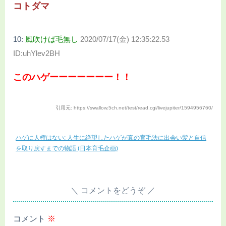
コトダマ
10:
風吹けば毛無し
2020/07/17(金) 12:35:22.53
ID:uhYlev2BH
このハゲーーーーーーー！！
引用元: https://swallow.5ch.net/test/read.cgi/livejupiter/1594956760/
ハゲに人権はない: 人生に絶望したハゲが真の育毛法に出会い髪と自信
を取り戻すまでの物語 (日本育毛企画)
コメントをどうぞ
コメント
※