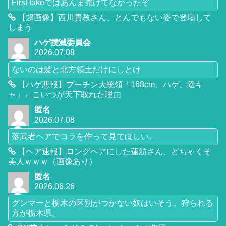
First takeではあんま禿げてなかったぞ
【超画像】西川貴教さん、とんでもない姿で登場して
しまう
ハゲ撲滅委員会
2026.07.08
ないのは髪と北方領土だけにしとけ
【ハゲ悲報】プーチン大統領「168cm、ハゲ、陰キ
ャ」←こいつが天下取れた理由
匿名
2026.07.08
落武者ヘアでコラを作って見てほしい。
【ヘア速報】ロングヘアにした蓮舫さん、どちゃくそ
美人ｗｗｗ（画像あり）
匿名
2026.06.26
グンマーと栃木の区別がつかない奴はいそう。狩られる
方が栃木県。