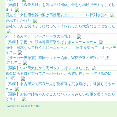
【画像】『戦争反対』を叫ぶ平和団体、最悪な場所でデモをしてし
まう
国交省「女性用便器の数は男性用以上に」 トイレ行列改善へ
連れて行かれた
会社でうんこ漏れそうになってトイレ行ったら大変なことになった
刈川くるみアナ ノースリーブの巨乳！！
【動画】手術中に熊本地震直撃やばすぎｗｗｗｗｗｗｗ
海外「日本なんて行くんじゃなかった…」 日本を知ってしまったデ
ィズ...
【サッカー界激震】韓国サッカー協会、W杯予選の審判に“性接
待”して...
【画像】いい天気だから高ボッチに行って来たった
都会にあるロピアってスーパー行ったら買い物カート借りるのに
100円...
【動画】名古屋栄で不良外人が警察官を突き飛ばす。逮捕しろやｗ
ｗｗ
【画像】お前の姉ちゃんがこんなパンティみたいな服を着てきたら
どうす...
Powered by livedoor 相互RSS