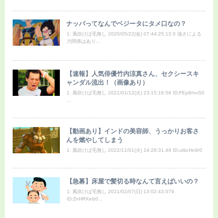
ナッパってなんでベジータにタメ口なの？
1: 風吹けば毛無し 2020/05/22(金) 07:44:25.13 0 強さによる
力関係はあり...
【速報】人気俳優竹内涼真さん、セクシースキ
ャンダル流出！（画像あり）
1: 風吹けば毛無し 2021/01/12(火) 23:15:16.56 ID:FEp8/nvS0
...
【動画あり】インドの美容師、うっかりお客さ
んを燃やしてしまう
1: 風吹けば毛無し 2022/11/01(火) 14:28:31.49 ID:uIbcHn9/0
【急募】床屋で髪切る時なんて言えばいいの？
1: 風吹けば毛無し 2021/02/07(日) 13:02:43.079
ID:ZnHRXelz0...