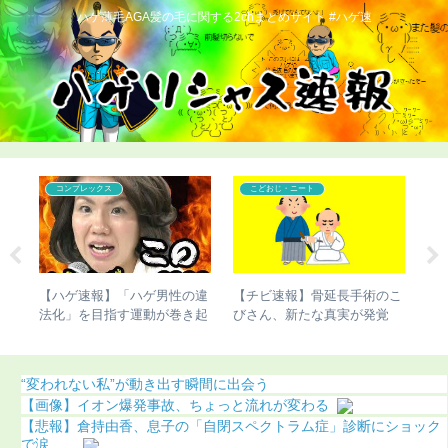
ハゲ薄毛AGA髪の毛に関する2chまとめサイト #ハゲ速
コンプレックス
こどおじ・ニート
杉田
【ハゲ速報】「ハゲ男性の違
【チビ速報】骨延長手術のこ
【
髪型
法化」を目指す運動が巻き起
びさん、新たな真実が発覚
て
こってしまう
（画像あり）
ち
“変われない私”が動き出す瞬間に出会う
【画像】イオン爆発事故、ちょっと流れが変わる
【悲報】倉持由香、息子の「自閉スペクトラム症」診断にショック
で涙…...