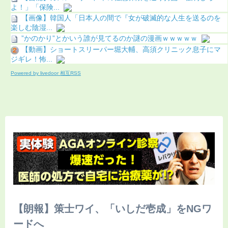
よ！」「保険...
【画像】韓国人「日本人の間で『女が破滅的な人生を送るのを
楽しむ陰湿...
”かのかり”とかいう誰が見てるのか謎の漫画ｗｗｗｗｗ
【動画】ショートスリーパー堀大輔、高須クリニック息子にマ
ジギレ！怖...
Powered by livedoor 相互RSS
【朗報】策士ワイ、「いしだ壱成」をNGワ
ードへ