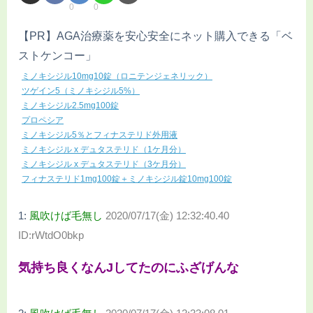
0
0
【PR】AGA治療薬を安心安全にネット購入できる「ベ
ストケンコー」
ミノキシジル10mg10錠（ロニテンジェネリック）
ツゲイン5（ミノキシジル5%）
ミノキシジル2.5mg100錠
プロペシア
ミノキシジル5％とフィナステリド外用液
ミノキシジル x デュタステリド（1ケ月分）
ミノキシジル x デュタステリド（3ケ月分）
フィナステリド1mg100錠＋ミノキシジル錠10mg100錠
1:
風吹けば毛無し
2020/07/17(金) 12:32:40.40
ID:rWtdO0bkp
気持ち良くなんJしてたのにふざげんな