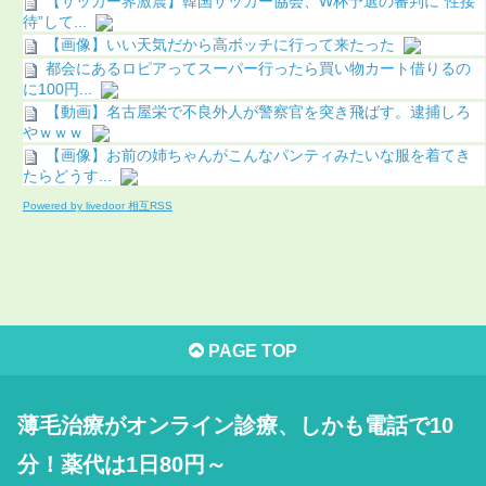
【サッカー界激震】韓国サッカー協会、W杯予選の審判に“性接
待”して...
【画像】いい天気だから高ボッチに行って来たった
都会にあるロピアってスーパー行ったら買い物カート借りるの
に100円...
【動画】名古屋栄で不良外人が警察官を突き飛ばす。逮捕しろ
やｗｗｗ
【画像】お前の姉ちゃんがこんなパンティみたいな服を着てき
たらどうす...
Powered by livedoor 相互RSS
PAGE TOP
薄毛治療がオンライン診療、しかも電話で10
分！薬代は1日80円～