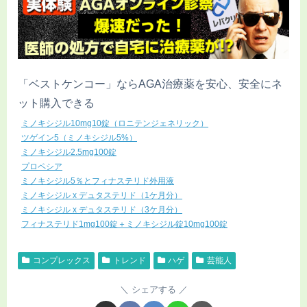
「ベストケンコー」ならAGA治療薬を安心、安全にネ
ット購入できる
ミノキシジル10mg10錠（ロニテンジェネリック）
ツゲイン5（ミノキシジル5%）
ミノキシジル2.5mg100錠
プロペシア
ミノキシジル5％とフィナステリド外用液
ミノキシジル x デュタステリド（1ケ月分）
ミノキシジル x デュタステリド（3ケ月分）
フィナステリド1mg100錠＋ミノキシジル錠10mg100錠
コンプレックス
トレンド
ハゲ
芸能人
シェアする