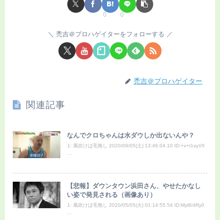
0
0
禿吉＠プロハゲイターをフォローする
禿吉＠プロハゲイター
関連記事
なんでクロちゃんは水ダウしか出ないんや？
1: 風吹けば毛無し 2020/09/05(土) 13:46:04.10 ID:+x+t1syV0
...
【悲報】ダウンタウン浜田さん、やせたかなし
い姿で発見される（画像あり）
1: 風吹けば毛無し 2020/05/05(火) 01:14:55.54 ID:Myi8/dRy0
...