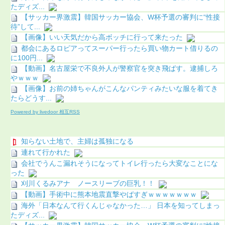
たディズ...
【サッカー界激震】韓国サッカー協会、W杯予選の審判に“性接
待”して...
【画像】いい天気だから高ボッチに行って来たった
都会にあるロピアってスーパー行ったら買い物カート借りるの
に100円...
【動画】名古屋栄で不良外人が警察官を突き飛ばす。逮捕しろ
やｗｗｗ
【画像】お前の姉ちゃんがこんなパンティみたいな服を着てき
たらどうす...
Powered by livedoor 相互RSS
知らない土地で、主婦は孤独になる
連れて行かれた
会社でうんこ漏れそうになってトイレ行ったら大変なことにな
った
刈川くるみアナ ノースリーブの巨乳！！
【動画】手術中に熊本地震直撃やばすぎｗｗｗｗｗｗｗ
海外「日本なんて行くんじゃなかった…」 日本を知ってしまっ
たディズ...