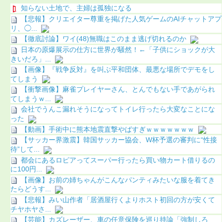
知らない土地で、主婦は孤独になる
【悲報】クリエイター尊重を掲げた人気ゲームのAIチャットアプ
リ、◯...
【徹底討論】ワイ(48)無職はこのまま逃げ切れるのか
日本の原爆展示の仕方に世界が騒然！←「子供にショックが大
きいだろ」...
【画像】『戦争反対』を叫ぶ平和団体、最悪な場所でデモをし
てしまう
【衝撃画像】麻雀プレイヤーさん、とんでもない手であがられ
てしまうｗ...
会社でうんこ漏れそうになってトイレ行ったら大変なことにな
った
【動画】手術中に熊本地震直撃やばすぎｗｗｗｗｗｗｗ
【サッカー界激震】韓国サッカー協会、W杯予選の審判に“性接
待”して...
都会にあるロピアってスーパー行ったら買い物カート借りるの
に100円...
【画像】お前の姉ちゃんがこんなパンティみたいな服を着てき
たらどうす...
【悲報】みい山作者「居酒屋行くよりホスト初回の方が安くて
チヤホヤさ...
【芸能】カズレーザー、車の任意保険を巡り持論「強制しろ