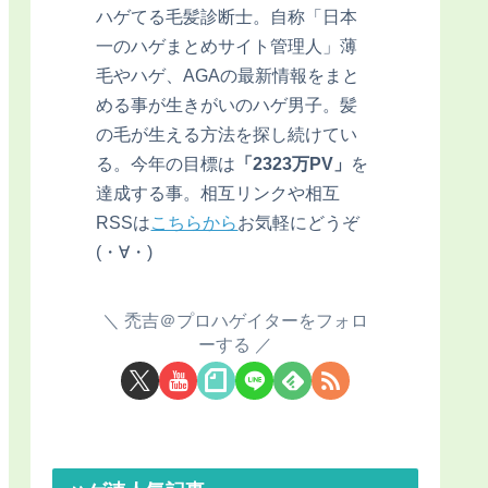
ハゲてる毛髪診断士。自称「日本
一のハゲまとめサイト管理人」薄
毛やハゲ、AGAの最新情報をまと
める事が生きがいのハゲ男子。髪
の毛が生える方法を探し続けてい
る。今年の目標は
「2323万PV」
を
達成する事。相互リンクや相互
RSSは
こちらから
お気軽にどうぞ
(・∀・)
禿吉＠プロハゲイターをフォロ
ーする