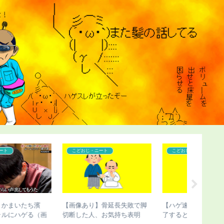
こどおじ・ニート
こどおじ・ニート
コンプレ
【画像あり】骨延長失敗で脚
【ハゲ速報】ハゲたら人生終
【ハゲ速
切断した人、お気持ち表明
了するという現実ｗｗｗ
て「人生