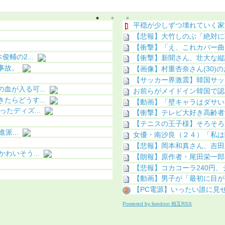
こってしまう
像あり）
平穏が少しずつ壊れていく家
【悲報】大竹しのぶ「絶対に戦
【衝撃】「え、これカバー曲
輔の2...
【衝撃】新聞さん、壮大な縦読
事故。
【画像】村重杏奈さん(30)のお
【サッカー界激震】韓国サッカ
が入る可...
お前らがメイドイン韓国で認
らどうす...
【動画】「壁キャラはダサい
たディズ...
【衝撃】テレビ大好き高齢者
【テニスの王子様】そろそろ
派...
女優・南沙良（２４）「私は
【悲報】岡本和真さん、吉田
わいそう...
【朗報】原作者・尾田栄一郎
【悲報】コカコーラ240円、ジ
【動画】男子が「最初に目が
【PC電源】いったい誰に見
Powered by livedoor 相互RSS