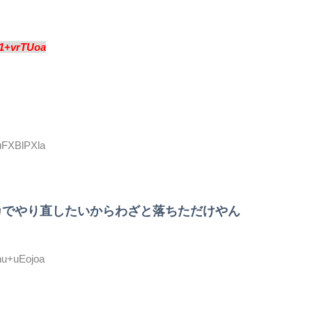
1+vrTUoa
:uFXBlPXla
カでやり直したいからわざと落ちただけやん
:nu+uEojoa