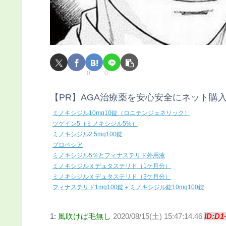
0
0
【PR】AGA治療薬を安心安全にネット購
ミノキシジル10mg10錠（ロニテンジェネリック）
ツゲイン5（ミノキシジル5%）
ミノキシジル2.5mg100錠
プロペシア
ミノキシジル5％とフィナステリド外用液
ミノキシジル x デュタステリド（1ケ月分）
ミノキシジル x デュタステリド（3ケ月分）
フィナステリド1mg100錠＋ミノキシジル錠10mg100錠
1:
風吹けば毛無し
2020/08/15(土) 15:47:14.46
ID:D1