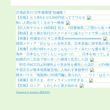
になる（画像あり）
共感必至の“日常修羅場”短編集！
【悲報】もう米5キロ3,000円切っててワロタ
怖い人間が出てくるホラー映画
【巨人対ヤクルト18回戦】巨人、7回裏無死二三塁から佐々木俊
【動画】走り屋が先行のスクーターに猛スピードで突っ込む
【画像】45歳女のビキニ水着姿wwwwwwwwwwwwwww
韓国メディア「幻となった女性天皇。日本皇族に韓半島の男の血
【画像】お前の姉ちゃんがこんなパンティみたいな服を着てきた
海外「日本なんて行くんじゃなかった…」 日本を知ってしまっ
結婚式の二次会で知り合った娘達と乱交した話
「BYD RACCOは利便性より安全性を優先した設計」とEV推進
中居正広が熊本地震被災地に人知れず多額寄付
積水ハウス「地面師に55億円騙し取られた…」ワイ「はえーか
【画像】佳子さま、ボディラインがHすぎる…
【悲報】ロシア、じわじわと逝き始める
Powered by livedoor 相互RSS