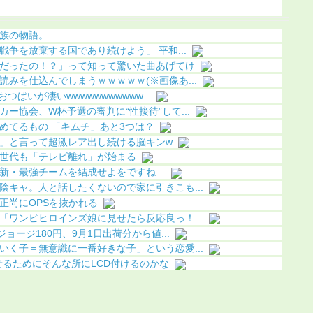
ちら（画
族の物語。
争を放棄する国であり続けよう」 平和...
だったの！？」って知って驚いた曲あげてけ
みを仕込んでしまうｗｗｗｗｗ(※画像あ...
つぱいが凄いwwwwwwwwwww...
ー協会、W杯予選の審判に“性接待”して...
めてるもの 「キムチ」あと3つは？
」と言って超激レア出し続ける脳キンw
世代も「テレビ離れ」が始まる
新・最強チームを結成せよをですね…
陰キャ。人と話したくないので家に引きこも...
正尚にOPSを抜かれる
「ワンピヒロインズ娘に見せたら反応良っ！...
ョージ180円、9月1日出荷分から値...
いく子＝無意識に一番好きな子」という恋愛...
せるためにそんな所にLCD付けるのかな