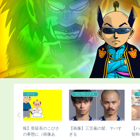
コンプレックス
カツラ
長のこびさ
【画像】三笘薫の髪、ヤバす
【ハゲ速報】人気声優の杉
（画像あ
ぎる
智和さん、とんでもない髪