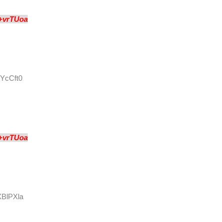
+vrTUoa
9YcCft0
+vrTUoa
XBlPXla