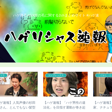
ハゲ薄毛AGA髪の毛に関する2chまとめサイト #ハゲ速
コンプレックス
こどおじ・ニート
田
【ハゲ速報】「ハゲ男性の違
【ハゲ速報】かまいたち濱
型
法化」を目指す運動が巻き起
家、ナチュラルにハゲる（画