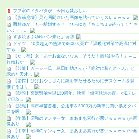
ブブ家のドタバタが、今日も愛おしい！
【腹筋崩壊】見た瞬間吹いた画像を貼っていくスレｗｗｗｗ
西村ゆか「もー離婚する？」ひろゆき「ちょちょw待ってくださ
いよー」...
すき焼きぷゆゆパン来たよぉ🥺
ドイツ、40度超えの熱波で9600人死亡「温暖化対策で高温に対
する...
【たし蟹】女「あーお金ないなぁ…そうだ！風ｲ谷やろ！」←こ
れ頭おか...
【芸能】ガーシー氏、島田紳助さんが「絶対に勝たれへん」と
認めた天才...
【驚愕】ひげおやじさんに銃を撃たせるためにデスゲームを開
催するはり...
【朗報】宮沢賢治生誕130周年、映画「銀河鉄道の夜」がEテレ
で再放...
【悲報】高市早苗首相、公用車を3000万の新車に買い換えタバ
コを吸...
【衝撃】昭和のヤンキー女、まあまあ素行が悪いｗｗｗｗ (※画
像あり...
【衝撃】昭和のヤンキー女、まあまあ素行が悪いｗｗｗｗ (※画
像あり...