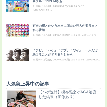
夢グループのCMさぁ・・・
1: 風吹けば毛無し 2020/09/22(火) 04:06:24.72
ID:s08OJTKFa ...
有吉の壁とかいう本当に面白い芸人が炙り出さ
れる番組
1: 風吹けば毛無し 20/12/13(日)12:18:06 ID:n4W いいよね
「チビ」「ハゲ」「デブ」「ワイ」←一人だけ
助けることができるとしたら
1: 風吹けば毛無し 2020/09/06(日) 16:33:00.08 ID:Z9izHKdC0
...
人気急上昇中の記事
【ハゲ速報】掛布雅之がAGA治療
した結果（画像あり）