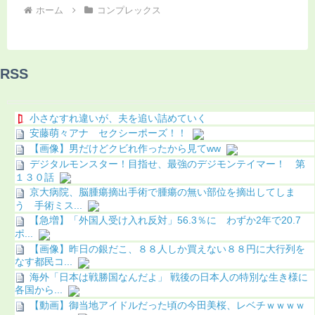
ホーム
コンプレックス
RSS
小さなすれ違いが、夫を追い詰めていく
安藤萌々アナ セクシーポーズ！！
【画像】男だけどクビれ作ったから見てww
デジタルモンスター！目指せ、最強のデジモンテイマー！ 第
１３０話
京大病院、脳腫瘍摘出手術で腫瘍の無い部位を摘出してしま
う 手術ミス...
【急増】「外国人受け入れ反対」56.3％に わずか2年で20.7
ポ...
【画像】昨日の銀だこ、８８人しか買えない８８円に大行列を
なす都民コ...
海外「日本は戦勝国なんだよ」 戦後の日本人の特別な生き様に
各国から...
【動画】御当地アイドルだった頃の今田美桜、レベチｗｗｗｗ