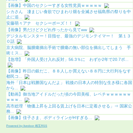
【画像】中国のセクシーすぎる女性党員ｗｗｗｗｗ
シカさん 凄まじい食欲でひまわり畑を全滅させ福島県の祭りを中
止に追...
安藤萌々アナ セクシーポーズ！！
【画像】男だけどクビれ作ったから見てww
デジタルモンスター！目指せ、最強のデジモンテイマー！ 第１３
０話
京大病院、脳腫瘍摘出手術で腫瘍の無い部位を摘出してしまう 手
術ミス...
【急増】「外国人受け入れ反対」56.3％に わずか2年で20.7ポ...
【画像】昨日の銀だこ、８８人しか買えない８８円に大行列をなす
都民コ...
海外「日本は戦勝国なんだよ」 戦後の日本人の特別な生き様に各国
から...
【動画】御当地アイドルだった頃の今田美桜、レベチｗｗｗｗｗｗ
ｗｗｗ...
高市総理「物価上昇を上回る賃上げを日本に定着させる」⇒ 国家公
務...
【画像】佳子さま、ボディラインがHすぎる…
Powered by livedoor 相互RSS