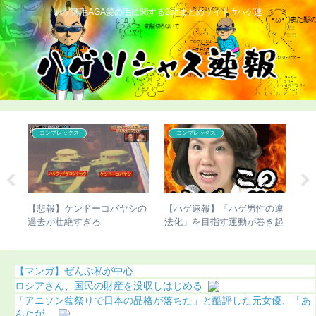
ハゲ薄毛AGA髪の毛に関する2chまとめサイト #ハゲ速
コンプレックス
コンプレックス
で脚
【悲報】ケンドーコバヤシの
【ハゲ速報】「ハゲ男性の違
【
ち表
過去が壮絶すぎる
法化」を目指す運動が巻き起
ま
こってしまう
う
【マンガ】ぜんぶ私が中心
ロシアさん、国民の財産を没収しはじめる
「アニソン盆祭りで日本の品格が落ちた」と酷評した元女優、「あ
んたが...