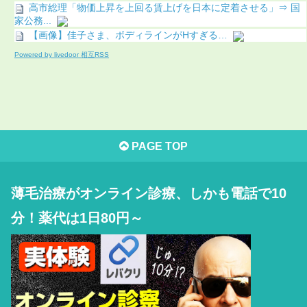
高市総理「物価上昇を上回る賃上げを日本に定着させる」⇒ 国
家公務...
【画像】佳子さま、ボディラインがHすぎる…
Powered by livedoor 相互RSS
PAGE TOP
薄毛治療がオンライン診療、しかも電話で10
分！薬代は1日80円～