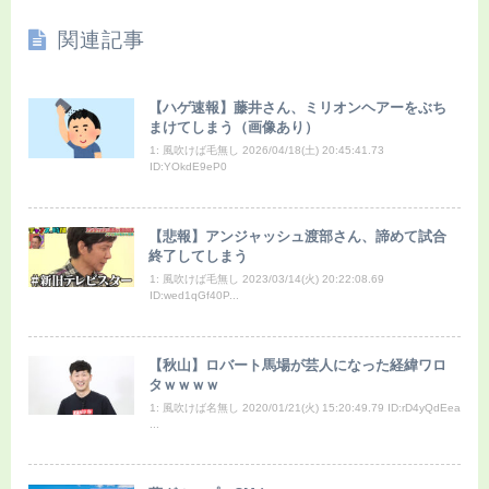
関連記事
【ハゲ速報】藤井さん、ミリオンヘアーをぶち
まけてしまう（画像あり）
1: 風吹けば毛無し 2026/04/18(土) 20:45:41.73
ID:YOkdE9eP0
【悲報】アンジャッシュ渡部さん、諦めて試合
終了してしまう
1: 風吹けば毛無し 2023/03/14(火) 20:22:08.69
ID:wed1qGf40P...
【秋山】ロバート馬場が芸人になった経緯ワロ
タｗｗｗｗ
1: 風吹けば名無し 2020/01/21(火) 15:20:49.79 ID:rD4yQdEea
...