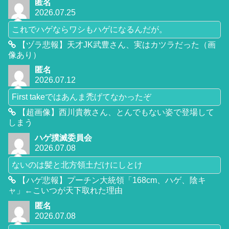
匿名
2026.07.25
これでハゲならワシもハゲになるんだが。
【ヅラ悲報】天才JK武豊さん、実はカツラだった（画
像あり）
匿名
2026.07.12
First takeではあんま禿げてなかったぞ
【超画像】西川貴教さん、とんでもない姿で登場して
しまう
ハゲ撲滅委員会
2026.07.08
ないのは髪と北方領土だけにしとけ
【ハゲ悲報】プーチン大統領「168cm、ハゲ、陰キ
ャ」←こいつが天下取れた理由
匿名
2026.07.08