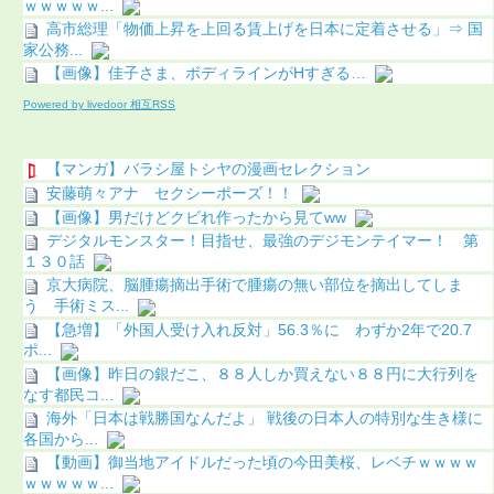
ｗｗｗｗｗ...
高市総理「物価上昇を上回る賃上げを日本に定着させる」⇒ 国
家公務...
【画像】佳子さま、ボディラインがHすぎる…
Powered by livedoor 相互RSS
【マンガ】バラシ屋トシヤの漫画セレクション
安藤萌々アナ セクシーポーズ！！
【画像】男だけどクビれ作ったから見てww
デジタルモンスター！目指せ、最強のデジモンテイマー！ 第
１３０話
京大病院、脳腫瘍摘出手術で腫瘍の無い部位を摘出してしま
う 手術ミス...
【急増】「外国人受け入れ反対」56.3％に わずか2年で20.7
ポ...
【画像】昨日の銀だこ、８８人しか買えない８８円に大行列を
なす都民コ...
海外「日本は戦勝国なんだよ」 戦後の日本人の特別な生き様に
各国から...
【動画】御当地アイドルだった頃の今田美桜、レベチｗｗｗｗ
ｗｗｗｗｗ...