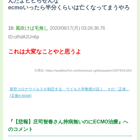
んだよビビらせんな
ecmoいったら半分くらいは亡くなってまうやろ
16:
風吹けば毛無し
2020/08/17(月) 03:26:36.76
ID:oRdA2Un6p
これは大変なことやと思うよ
引用元: https://swallow.5ch.net/test/read.cgi/livejupiter/1597602183/
新型コロナウイルスを制圧する ウイルス学教授が説く、その「正体」
(文春e-book)
『【悲報】庄司智春さん持病無いのにECMO治療』へ
のコメント