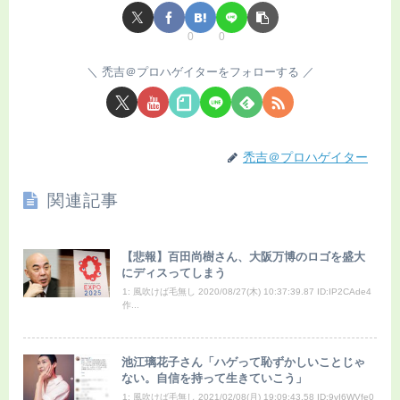
0
0
禿吉＠プロハゲイターをフォローする
禿吉＠プロハゲイター
関連記事
【悲報】百田尚樹さん、大阪万博のロゴを盛大
にディスってしまう
1: 風吹けば毛無し 2020/08/27(木) 10:37:39.87 ID:IP2CAde4
作...
池江璃花子さん「ハゲって恥ずかしいことじゃ
ない。自信を持って生きていこう」
1: 風吹けば毛無し 2021/02/08(月) 19:09:43.58 ID:9vI6WVfe0