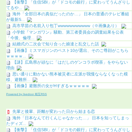
【衝撃】「住信SBI」が「ドコモの銀行」に変わってうんざりし
てるや...
海外「全部日本の真似だったのか…」 日本の普通のテレビ番組
が最新S...
高市早苗の名前入り包丁wwwwwwwwwww（※画像あり）
小学館『マンガワン』騒動、第三者委員会の調査結果を公表
「今後、倫理...
結婚式の二次会で知り合った娘達と乱交した話
【画像】ミスマガジンのベスト10が選出、そのご尊顔がこちら
ｗｗｗｗ...
【謎】広島県が頑なに「はだしのゲンコラボ喫茶」をやらない
理由
思い通りに動かない熊本被災者に左派が我慢ならなくなった模
様、避難所...
【画像】避難所の女がHすぎるｗｗｗｗｗ
Powered by livedoor 相互RSS
先輩と後輩、距離が変わった日から始まる恋
海外「日本なんて行くんじゃなかった…」 日本を知ってしまっ
たディズ...
【衝撃】「住信SBI」が「ドコモの銀行」に変わってうんざりし