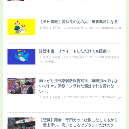
...
【チビ速報】骨延長のあの人、無事義足になる
1: 風吹けば毛無し 2022/12/31(土) 09:28:27.92 ID:RXki5B220
...
誹謗中傷、リツイートしただけでも賠償へ
1: 風吹けば毛無し 21/11/30(火)15:10:21 ID:OjX9 伊藤詩織さ
んへの中傷ツ...
雨上がり決死隊解散報告宮迫「喧嘩別れではな
いですｗ」蛍原「フラれた側はそれを言わな
い…」
1: 風吹けば毛無し 2022/01/06(木) 07:23:52.48 ID:O0/wXdgrp
...
【悲報】識者「千円カットは数こなしてるから
一番上手い、高いところはブランドだけのク