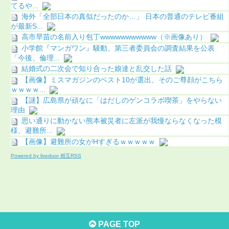
てるや...
海外「全部日本の真似だったのか…」 日本の普通のテレビ番組
が最新S...
高市早苗の名前入り包丁wwwwwwwwwww（※画像あり）
小学館『マンガワン』騒動、第三者委員会の調査結果を公表
「今後、倫理...
結婚式の二次会で知り合った娘達と乱交した話
【画像】ミスマガジンのベスト10が選出、そのご尊顔がこちら
ｗｗｗｗ...
【謎】広島県が頑なに「はだしのゲンコラボ喫茶」をやらない
理由
思い通りに動かない熊本被災者に左派が我慢ならなくなった模
様、避難所...
【画像】避難所の女がHすぎるｗｗｗｗｗ
Powered by livedoor 相互RSS
PAGE TOP