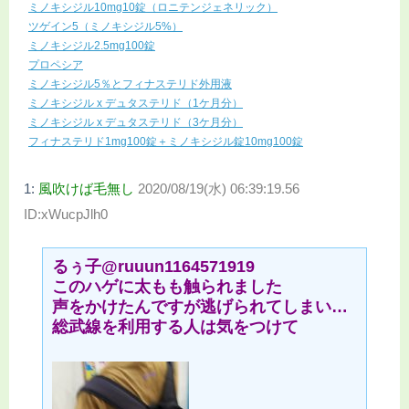
ミノキシジル10mg10錠（ロニテンジェネリック）
ツゲイン5（ミノキシジル5%）
ミノキシジル2.5mg100錠
プロペシア
ミノキシジル5％とフィナステリド外用液
ミノキシジル x デュタステリド（1ケ月分）
ミノキシジル x デュタステリド（3ケ月分）
フィナステリド1mg100錠＋ミノキシジル錠10mg100錠
1:
風吹けば毛無し
2020/08/19(水) 06:39:19.56
ID:xWucpJlh0
るぅ子@ruuun1164571919
このハゲに太もも触られました
声をかけたんですが逃げられてしまい…
総武線を利用する人は気をつけて