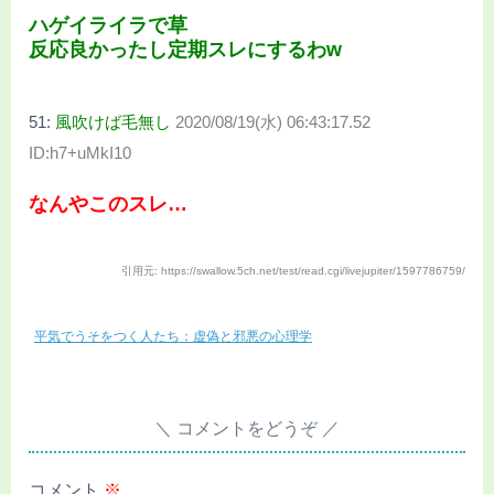
ハゲイライラで草
反応良かったし定期スレにするわw
51:
風吹けば毛無し
2020/08/19(水) 06:43:17.52
ID:h7+uMkI10
なんやこのスレ…
引用元: https://swallow.5ch.net/test/read.cgi/livejupiter/1597786759/
平気でうそをつく人たち：虚偽と邪悪の心理学
コメントをどうぞ
コメント
※