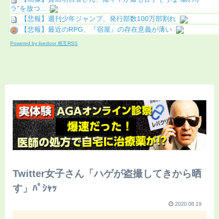
ラ”を放つ...
【悲報】週刊少年ジャンプ、発行部数100万部割れ
【悲報】最近のRPG、『宿屋』の存在意義が薄い
Powered by livedoor 相互RSS
Twitter女子さん「ハゲが盗撮してきから晒
す」ﾊﾟｼｬｯ
2020.08.19