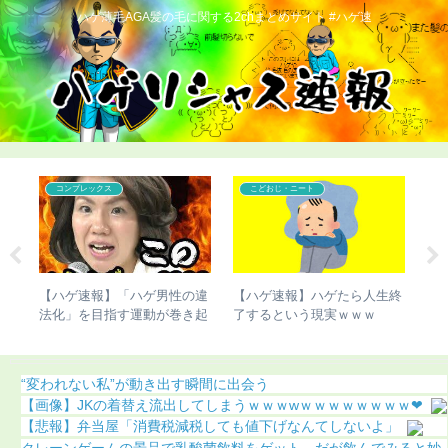
ハゲ薄毛AGA髪の毛に関する2chまとめサイト #ハゲ速
コンプレックス
こどおじ・ニート
シの
【ハゲ速報】「ハゲ男性の違
【ハゲ速報】ハゲたら人生終
【
法化」を目指す運動が巻き起
了するという現実ｗｗｗ
さ
こってしまう
（
“変われない私”が動き出す瞬間に出会う
【画像】JKの着替え流出してしまうｗｗｗwｗｗｗｗｗｗｗｗ❤
【悲報】弁当屋「消費税減税しても値下げなんてしないよ」
クレーンゲームの景品で乳酸菌飲料をゲット、だが飲んでみると妙