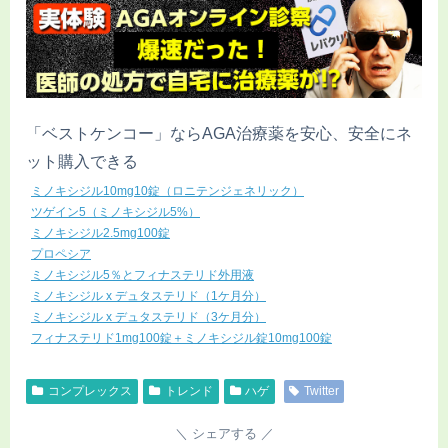
「ベストケンコー」ならAGA治療薬を安心、安全にネ
ット購入できる
ミノキシジル10mg10錠（ロニテンジェネリック）
ツゲイン5（ミノキシジル5%）
ミノキシジル2.5mg100錠
プロペシア
ミノキシジル5％とフィナステリド外用液
ミノキシジル x デュタステリド（1ケ月分）
ミノキシジル x デュタステリド（3ケ月分）
フィナステリド1mg100錠＋ミノキシジル錠10mg100錠
コンプレックス
トレンド
ハゲ
Twitter
シェアする