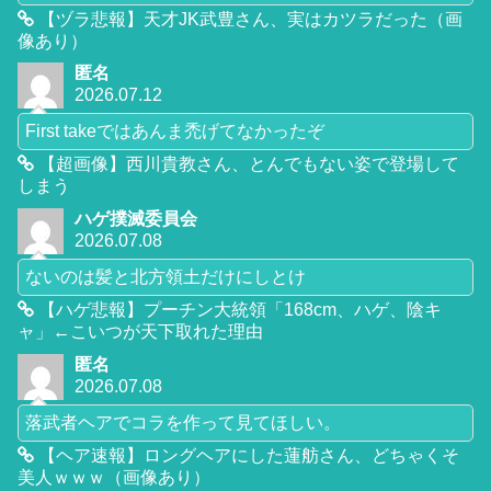
【ヅラ悲報】天才JK武豊さん、実はカツラだった（画
像あり）
匿名
2026.07.12
First takeではあんま禿げてなかったぞ
【超画像】西川貴教さん、とんでもない姿で登場して
しまう
ハゲ撲滅委員会
2026.07.08
ないのは髪と北方領土だけにしとけ
【ハゲ悲報】プーチン大統領「168cm、ハゲ、陰キ
ャ」←こいつが天下取れた理由
匿名
2026.07.08
落武者ヘアでコラを作って見てほしい。
【ヘア速報】ロングヘアにした蓮舫さん、どちゃくそ
美人ｗｗｗ（画像あり）