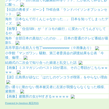
に酸っ...
【伝説の勇者ダ・ガーン】THE合体「ランドバイソンオプションセ
ット...
海外「日本なんて行くんじゃなかった…」 日本を知ってしまったデ
ィズ...
【衝撃】「住信SBI」が「ドコモの銀行」に変わってうんざりして
るや...
海外「全部日本の真似だったのか…」 日本の普通のテレビ番組が最
新S...
高市早苗の名前入り包丁wwwwwwwwwww（※画像あり）
小学館『マンガワン』騒動、第三者委員会の調査結果を公表「今
後、倫理...
結婚式の二次会で知り合った娘達と乱交した話
【画像】ミスマガジンのベスト10が選出、そのご尊顔がこちらｗｗ
ｗｗ...
【謎】広島県が頑なに「はだしのゲンコラボ喫茶」をやらない理由
思い通りに動かない熊本被災者に左派が我慢ならなくなった模様、
避難所...
【画像】避難所の女がHすぎるｗｗｗｗｗ
Powered by livedoor 相互RSS