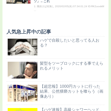
ソ」←これ
1: 風吹けば名無し 2020/02/05(水) 07:34:01.24 ID:RK2uoxikM
...
人気急上昇中の記事
ハゲで自殺したいと思ってる人お
る？
髪型をツーブロックにする事でえら
れるメリット
【超悲報】1000円カットに行った
結果、公然猥褻カットを喰らう（画
像あり）
【ハゲ速報】高級シャワーヘッド、