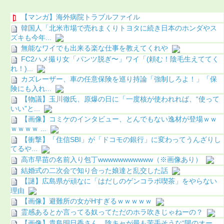
【マンガ】海外病院トラブルファイル
韓国人「北米市場で売れまくりトヨタに続き日本のホンダやス
ズキも今年...
無能なワイでも出来る楽な仕事を教えてくれや
FC2ハメ撮り女「パンツ脱ぎ〜」ワイ「(頼む！陰毛生えててく
れ！)...
カズレーザー、車の任意保険を巡り持論「強制しろよ！」「保
険にも入れ...
【物議】玉川徹氏、原爆の日に「一度核が使われれば、“使って
いい”と...
【画像】コミケのインタビュー、とんでもない逸材が登場ｗｗ
ｗｗｗｗ ...
【衝撃】「住信SBI」が「ドコモの銀行」に変わってうんざりし
てるや...
高市早苗の名前入り包丁wwwwwwwwwww（※画像あり）
結婚式の二次会で知り合った娘達と乱交した話
【謎】広島県が頑なに「はだしのゲンコラボ喫茶」をやらない
理由
【画像】避難所の女がHすぎるｗｗｗｗｗ
霊感あるとか言ってる奴ってただのホラ吹きじゃねーの？
【画像】貴島明日香さん、陰キャが最も苦手そうな“陽のオー