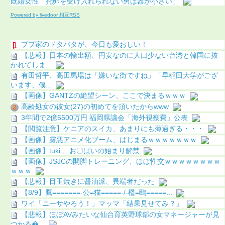
既婚女性「托卵を受け入れられない男は器が小さい」
Powered by livedoor 相互RSS
ブブ家のドタバタが、今日も愛おしい！
【悲報】日本の輸出額、円安なのに人口少ない台湾と韓国に抜
かれてしま...
有田哲平、高田馬場は「嫌いな街ですね」「早稲田大学がござ
います、僕...
【画像】GANTZの絶望シーン、ここで決まるｗｗｗ
高齢処女の彼女(27)の初めてを頂いたからwww
3年間で2億6500万円 福岡県議会「海外視察費」公表
【閲覧注意】ケニアのスイカ、あまりにも薄過ぎる・・・
【画像】露悪アニメ化ブーム、はじまるｗｗｗｗｗｗｗ
【画像】tuki.、お〇ぱいの始まり解禁
【画像】JSJCの開脚トレーニング、ほぼ性交ｗｗｗｗｗｗｗｗ
ｗｗｗ
【悲報】目玉焼きに醤油派、異端者だった
【8/9】鷹=======-公=猫=====-/-檻=鴎=====...
ワイ「ニーサやろう！」マッマ「結果見せてみ？」
【悲報】ほぼAVみたいな仙台育英野球部の女マネージャーが見
つかる...