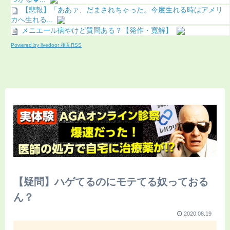
【悲報】「ああァ、だまされちゃった。今度生れる時はアメリ
カへ生れる...
メニエール病やけど質問ある？【発作・寛解】
Powered by livedoor 相互RSS
【疑問】ハゲてるのにモテてる奴っておる
ん？
2020.08.19