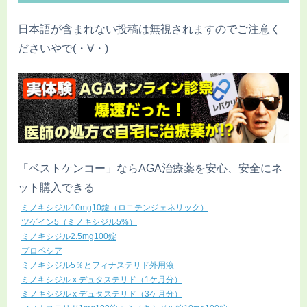
日本語が含まれない投稿は無視されますのでご注意く
ださいやで(・∀・)
「ベストケンコー」ならAGA治療薬を安心、安全にネ
ット購入できる
ミノキシジル10mg10錠（ロニテンジェネリック）
ツゲイン5（ミノキシジル5%）
ミノキシジル2.5mg100錠
プロペシア
ミノキシジル5％とフィナステリド外用液
ミノキシジル x デュタステリド（1ケ月分）
ミノキシジル x デュタステリド（3ケ月分）