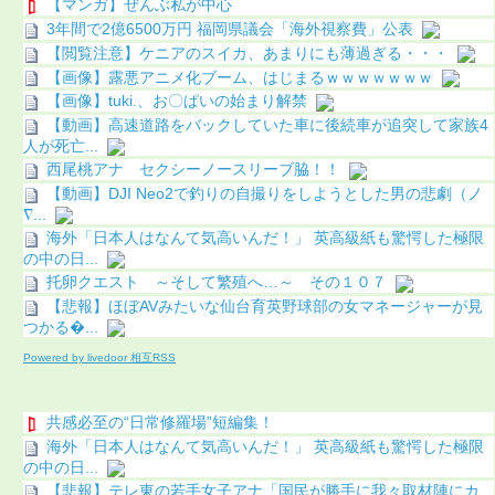
【マンガ】ぜんぶ私が中心
3年間で2億6500万円 福岡県議会「海外視察費」公表
【閲覧注意】ケニアのスイカ、あまりにも薄過ぎる・・・
【画像】露悪アニメ化ブーム、はじまるｗｗｗｗｗｗｗ
【画像】tuki.、お〇ぱいの始まり解禁
【動画】高速道路をバックしていた車に後続車が追突して家族4
人が死亡...
西尾桃アナ セクシーノースリーブ脇！！
【動画】DJI Neo2で釣りの自撮りをしようとした男の悲劇（ノ
∇...
海外「日本人はなんて気高いんだ！」 英高級紙も驚愕した極限
の中の日...
托卵クエスト ～そして繁殖へ…～ その１０７
【悲報】ほぼAVみたいな仙台育英野球部の女マネージャーが見
つかる...
Powered by livedoor 相互RSS
共感必至の“日常修羅場”短編集！
海外「日本人はなんて気高いんだ！」 英高級紙も驚愕した極限
の中の日...
【悲報】テレ東の若手女子アナ「国民が勝手に我々取材陣にカ