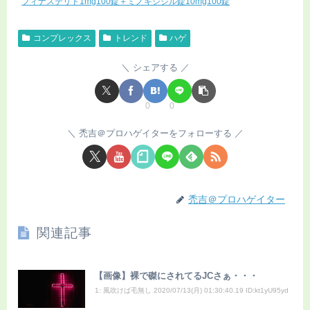
フィナステリド1mg100錠＋ミノキシジル錠10mg100錠
コンプレックス
トレンド
ハゲ
シェアする
0
0
禿吉＠プロハゲイターをフォローする
禿吉＠プロハゲイター
関連記事
【画像】裸で磔にされてるJCさぁ・・・
1: 風吹けば毛無し 2020/07/13(月) 01:30:40.19 ID:kt1yU95yd