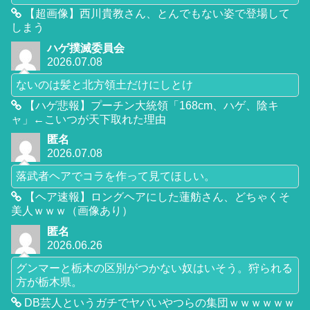
【超画像】西川貴教さん、とんでもない姿で登場して
しまう
ハゲ撲滅委員会
2026.07.08
ないのは髪と北方領土だけにしとけ
【ハゲ悲報】プーチン大統領「168cm、ハゲ、陰キ
ャ」←こいつが天下取れた理由
匿名
2026.07.08
落武者ヘアでコラを作って見てほしい。
【ヘア速報】ロングヘアにした蓮舫さん、どちゃくそ
美人ｗｗｗ（画像あり）
匿名
2026.06.26
グンマーと栃木の区別がつかない奴はいそう。狩られる
方が栃木県。
DB芸人というガチでヤバいやつらの集団ｗｗｗｗｗｗ