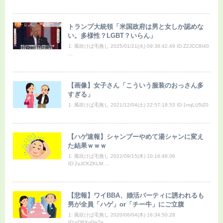
トランプ大統領「米国政府は男と女しか認めな
い。多様性？LGBT？いらん」
1: 風吹けば毛無し 2025/01/21(火) 09:38:42.49 ID:Z2JCC8I40
...
【画像】女子さん「こういう服装のおっさん多
すぎる」
1: 風吹けば毛無し 2021/12/04(土) 22:57:18.53 ID:1nqLU5iZ0
【ハゲ速報】シャンプーやめて湯シャンに変え
た結果ｗｗｗ
1: 風吹けば毛無し 2022/09/15(木) 10:16:48.06
ID:2yJCKZKLM ...
【悲報】ワイBBA、婚活パーティに誘われるも
男が全員「ハゲ」or「チー牛」にご立腹
1: 風吹けば毛無し 2020/06/04(木) 16:34:50.28
ID:oDPXyOp7p ...