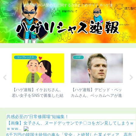
ハゲ薄毛AGA髪の毛に関する2chまとめサイト #ハゲ速
コンプレックス
ハゲ
GA
【ハゲ速報】イケおぢさん、
【ハゲ速報】デビッド・ベッ
【
）
若い女子をSNSで募集した結
カムさん、ベッカムヘアが進
び
果（画像あり）
化（画像あり）
（
共感必至の“日常修羅場”短編集！
【画像】女子さん、ヌードデッサンでチ〇コをガン見してしまうｗ
ｗｗw...
6千万円の韓国大統領の車を「安全」と絶賛した某メディア、高市