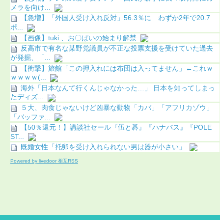
メラを向け...
【急増】「外国人受け入れ反対」56.3％に わずか2年で20.7
ポ...
【画像】tuki.、お〇ぱいの始まり解禁
反高市で有名な某野党議員が不正な投票支援を受けていた過去
が発掘、「...
【衝撃】旅館「この押入れには布団は入ってません」←これｗ
ｗｗｗｗ(...
海外「日本なんて行くんじゃなかった…」 日本を知ってしまっ
たディズ...
５大、肉食じゃないけど凶暴な動物「カバ」「アフリカゾウ」
「バッファ...
【50％還元！】講談社セール『伍と碁』『ハナバス』『POLE
ST...
既婚女性「托卵を受け入れられない男は器が小さい」
Powered by livedoor 相互RSS