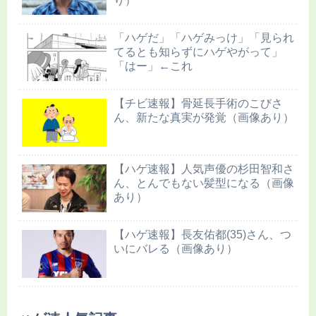
り）
「ハゲだ」「ハゲみっけ」「見られ
てるとも知らずにハゲやがって」
「はー」←これ
【チビ速報】骨延長手術のこびさ
ん、新たな真実が発覚（画像あり）
【ハゲ速報】人気声優の杉田智和さ
ん、とんでもない髪型になる（画像
あり）
【ハゲ速報】長友佑都(35)さん、つ
いにバレる（画像あり）