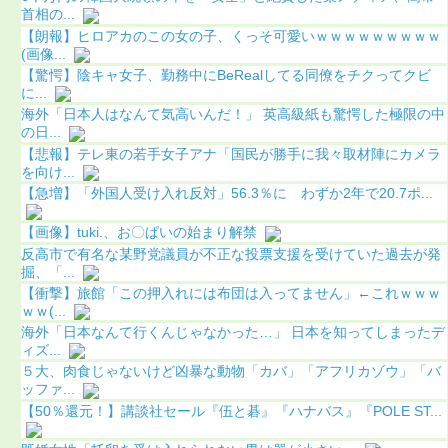
首相の...
【朗報】ヒロアカのこの女の子、くっそ可愛いｗｗｗｗｗｗｗｗｗ
(画像...
【驚愕】陰キャ女子、勤務中にBeRealしてる同僚をチクってクビ
に...
海外「日本人はなんて気高いんだ！」 英高級紙も驚愕した極限の中
の日...
【悲報】テレ東の若手女子アナ「国民が勝手に我々取材陣にカメラ
を向け...
【急増】「外国人受け入れ反対」56.3％に わずか2年で20.7ポ...
【画像】tuki.、お〇ぱいの始まり解禁
反高市で有名な某野党議員が不正な投票支援を受けていた過去が発
掘、「...
【衝撃】旅館「この押入れには布団は入ってません」←これｗｗｗ
ｗｗ(...
海外「日本なんて行くんじゃなかった…」 日本を知ってしまったデ
ィズ...
５大、肉食じゃないけど凶暴な動物「カバ」「アフリカゾウ」「バ
ッファ...
【50％還元！】講談社セール『伍と碁』『ハナバス』『POLE ST...