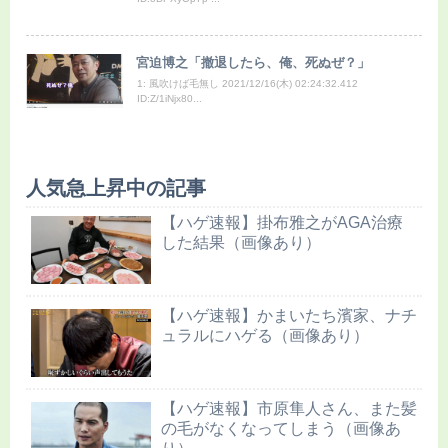
宮迫博之「撤退したら、俺、死ぬぜ？」
1: 風吹けば毛無し 2021/12/16(木) 02:24:32.412
ID:Z/1iNjx80...
人気急上昇中の記事
【ハゲ速報】掛布雅之がAGA治療
した結果（画像あり）
【ハゲ速報】かまいたち濱家、ナチ
ュラルにハゲる（画像あり）
【ハゲ速報】市原隼人さん、また髪
の毛がなくなってしまう（画像あ