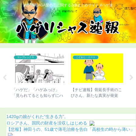
ハゲ薄毛AGA髪の毛に関する2chまとめサイト #ハゲ速
コンプレックス
こどおじ・ニート
GA
「ハゲだ」「ハゲみっけ」
【チビ速報】骨延長手術のこ
【
）
「見られてるとも知らずにハ
びさん、新たな真実が発覚
過
ゲやがって」「はー」←これ
（画像あり）
1420gの娘がくれた“生きる力”。
ロシアさん、国民の財産を没収しはじめる
【悲報】神田うの、51歳で薄毛治療を告白「高校生の時から薄い」