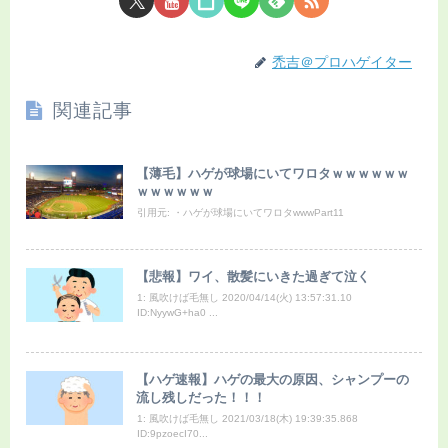
禿吉＠プロハゲイター
関連記事
【薄毛】ハゲが球場にいてワロタｗｗｗｗｗｗ
ｗｗｗｗｗｗ
引用元: ・ハゲが球場にいてワロタwwwPart11
【悲報】ワイ、散髪にいきた過ぎて泣く
1: 風吹けば毛無し 2020/04/14(火) 13:57:31.10
ID:NyywG+ha0 ...
【ハゲ速報】ハゲの最大の原因、シャンプーの
流し残しだった！！！
1: 風吹けば毛無し 2021/03/18(木) 19:39:35.868
ID:9pzoecI70...