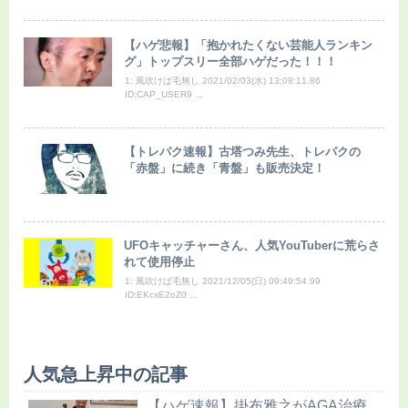
【ハゲ悲報】「抱かれたくない芸能人ランキン
グ」トップスリー全部ハゲだった！！！
1: 風吹けば毛無し 2021/02/03(水) 13:08:11.86
ID:CAP_USER9 ...
【トレパク速報】古塔つみ先生、トレパクの
「赤盤」に続き「青盤」も販売決定！
UFOキャッチャーさん、人気YouTuberに荒らさ
れて使用停止
1: 風吹けば毛無し 2021/12/05(日) 09:49:54.99
ID:EKcxE2oZ0 ...
人気急上昇中の記事
【ハゲ速報】掛布雅之がAGA治療