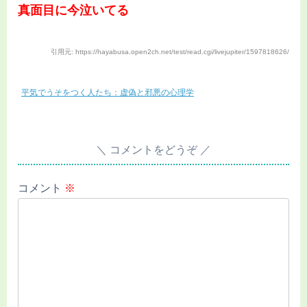
真面目に今泣いてる
引用元: https://hayabusa.open2ch.net/test/read.cgi/livejupiter/1597818626/
平気でうそをつく人たち：虚偽と邪悪の心理学
コメントをどうぞ
コメント
※