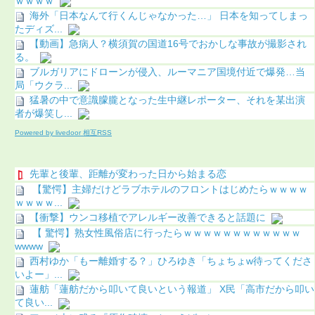
ｗｗｗｗ
海外「日本なんて行くんじゃなかった…」 日本を知ってしまっ
たディズ...
【動画】急病人？横須賀の国道16号でおかしな事故が撮影され
る。
ブルガリアにドローンが侵入、ルーマニア国境付近で爆発…当
局「ウクラ...
猛暑の中で意識朦朧となった生中継レポーター、それを某出演
者が爆笑し...
Powered by livedoor 相互RSS
先輩と後輩、距離が変わった日から始まる恋
【驚愕】主婦だけどラブホテルのフロントはじめたらｗｗｗｗ
ｗｗｗｗ...
【衝撃】ウンコ移植でアレルギー改善できると話題に
【 驚愕】熟女性風俗店に行ったらｗｗｗｗｗｗｗｗｗｗｗｗ
wwww
西村ゆか「もー離婚する？」ひろゆき「ちょちょw待ってくださ
いよー」...
蓮舫「蓮舫だから叩いて良いという報道」 X民「高市だから叩い
て良い...