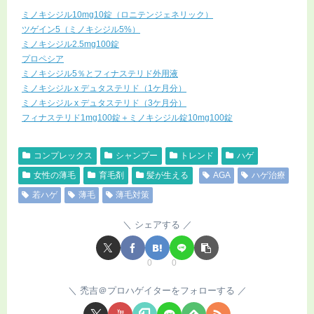
ミノキシジル10mg10錠（ロニテンジェネリック）
ツゲイン5（ミノキシジル5%）
ミノキシジル2.5mg100錠
プロペシア
ミノキシジル5％とフィナステリド外用液
ミノキシジル x デュタステリド（1ケ月分）
ミノキシジル x デュタステリド（3ケ月分）
フィナステリド1mg100錠＋ミノキシジル錠10mg100錠
コンプレックス
シャンプー
トレンド
ハゲ
女性の薄毛
育毛剤
髪が生える
AGA
ハゲ治療
若ハゲ
薄毛
薄毛対策
シェアする
0
0
禿吉＠プロハゲイターをフォローする