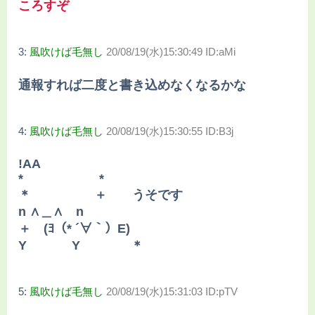
ころすぞ
3:
風吹けば毛無し
20/08/19(水)15:30:49 ID:aMi
通報すれば二度と書き込めなくなるかな
4:
風吹けば毛無し
20/08/19(水)15:30:55 ID:B3j
!AA
* *
＊ ＋ うそです
n ∧＿∧ n
＋ (ﾖ（* ´∀｀）E)
Y Y ＊
5:
風吹けば毛無し
20/08/19(水)15:31:03 ID:pTV