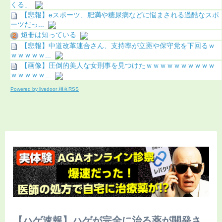
くる」
【悲報】eスポーツ、肥満や糖尿病などに悩まされる過酷なスポ
ーツだっ...
短冊は知っている
【悲報】中道改革連合さん、支持率が立憲や保守党を下回るｗ
ｗｗｗｗｗ...
【画像】圧倒的美人な女刑事を見つけたｗｗｗｗｗｗｗｗｗｗ
ｗｗｗｗｗ...
Powered by livedoor 相互RSS
【ハゲ速報】ハゲが完全に治る薬が開発さ