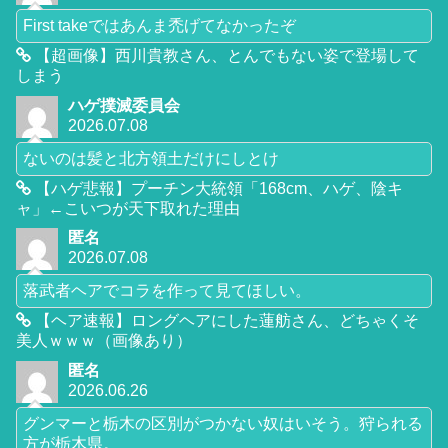
First takeではあんま禿げてなかったぞ
【超画像】西川貴教さん、とんでもない姿で登場して
しまう
ハゲ撲滅委員会
2026.07.08
ないのは髪と北方領土だけにしとけ
【ハゲ悲報】プーチン大統領「168cm、ハゲ、陰キ
ャ」←こいつが天下取れた理由
匿名
2026.07.08
落武者ヘアでコラを作って見てほしい。
【ヘア速報】ロングヘアにした蓮舫さん、どちゃくそ
美人ｗｗｗ（画像あり）
匿名
2026.06.26
グンマーと栃木の区別がつかない奴はいそう。狩られる
方が栃木県。