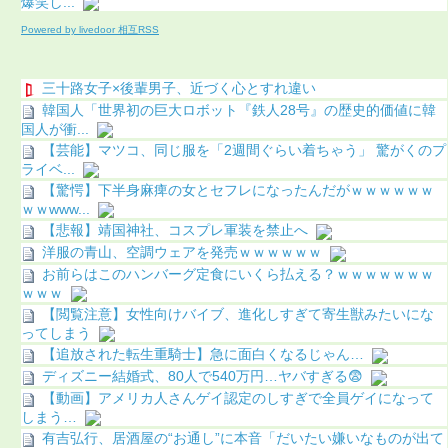
爆笑し...
Powered by livedoor 相互RSS
三十路女子×後輩男子、近づく心とすれ違い
韓国人「世界初の巨大ロボット『鉄人28号』の歴史的価値に韓
国人が衝...
【芸能】マツコ、同じ服を「2週間ぐらい着ちゃう」 驚がくのプ
ライベ...
【驚愕】下半身麻痺の女とセフレになったんだがｗｗｗｗｗｗ
ｗｗwww...
【悲報】靖国神社、コスプレ軍装を禁止へ
洋服の青山、空調ウェアを発売ｗｗｗｗｗｗ
お前らはこのハンバーグ定食にいくら払える？ｗｗｗｗｗｗｗ
ｗｗｗ
【閲覧注意】女性向けバイブ、進化しすぎて寄生獣みたいにな
ってしまう
【追放された転生重騎士】急に面白くなるじゃん…
ディズニー結婚式、80人で540万円…ヤバすぎる😨
【動画】アメリカ人さんゲイ認定のしすぎで全員ゲイになって
しまう…
有吉弘行、居酒屋の“お通し”に本音「だいたい嫌いなものが出て