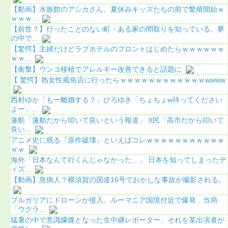
【動画】水族館のアシカさん、夏休みキッズたちの前で繁殖開始ｗ
ｗｗｗ...
【前世？】行ったことのない町・ある家の間取りを知っている。夢
の中で...
【驚愕】主婦だけどラブホテルのフロントはじめたらｗｗｗｗｗｗ
ｗｗ...
【衝撃】ウンコ移植でアレルギー改善できると話題に
【 驚愕】熟女性風俗店に行ったらｗｗｗｗｗｗｗｗｗｗｗｗwwww
西村ゆか「もー離婚する？」ひろゆき「ちょちょw待ってください
よー」...
蓮舫「蓮舫だから叩いて良いという報道」 X民「高市だから叩いて
良い...
アニメ史に残る『原作破壊』といえばコレｗｗｗｗｗｗｗｗｗｗｗ
ｗｗ
海外「日本なんて行くんじゃなかった…」 日本を知ってしまったデ
ィズ...
【動画】急病人？横須賀の国道16号でおかしな事故が撮影される。
ブルガリアにドローンが侵入、ルーマニア国境付近で爆発…当局
「ウクラ...
猛暑の中で意識朦朧となった生中継レポーター、それを某出演者が