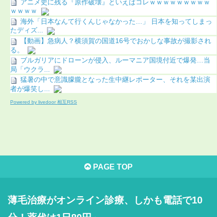
アニメ史に残る『原作破壊』といえばコレｗｗｗｗｗｗｗｗｗ
ｗｗｗｗ
海外「日本なんて行くんじゃなかった…」 日本を知ってしまっ
たディズ...
【動画】急病人？横須賀の国道16号でおかしな事故が撮影され
る。
ブルガリアにドローンが侵入、ルーマニア国境付近で爆発…当
局「ウクラ...
猛暑の中で意識朦朧となった生中継レポーター、それを某出演
者が爆笑し...
Powered by livedoor 相互RSS
PAGE TOP
薄毛治療がオンライン診療、しかも電話で10