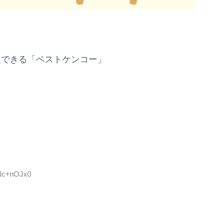
入できる「ベストケンコー」
dNc+nOJx0