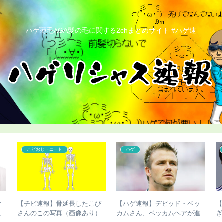
ハゲ薄毛AGA髪の毛に関する2chまとめサイト #ハゲ速
こどおじ・ニート
ハゲ
コ
【チビ速報】骨延長したこび
【ハゲ速報】デビッド・ベッ
【画
さんのこの写真（画像あり）
カムさん、ベッカムヘアが進
ぎる