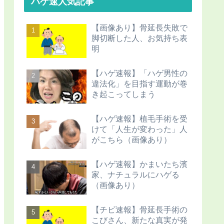
ハゲ速人気記事
【画像あり】骨延長失敗で
脚切断した人、お気持ち表
明
【ハゲ速報】「ハゲ男性の
違法化」を目指す運動が巻
き起こってしまう
【ハゲ速報】植毛手術を受
けて「人生が変わった」人
がこちら（画像あり）
【ハゲ速報】かまいたち濱
家、ナチュラルにハゲる
（画像あり）
【チビ速報】骨延長手術の
こびさん、新たな真実が発