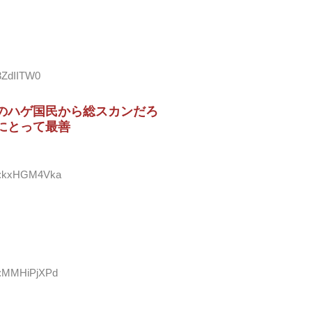
P3ZdIITW0
のハゲ国民から総スカンだろ
にとって最善
ID:kxHGM4Vka
ID:MMHiPjXPd