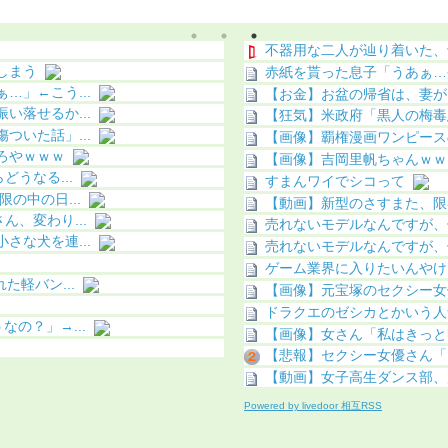
化（画像あり）
不器用な二人が辿り着いた、
しまう
赤紙を貰った息子「うあぁ…
」←こう...
【お金】お盆の帰省は、妻が
落せるか...
【狂気】米政府「黒人の梅毒患
いた話」...
【画像】覇権漫画ワンピースの
ろやｗｗｗ
【画像】吉岡里帆ちゃんｗｗ
うなる...
すまんワイでシコって
の中の日...
【動画】新型のさすまた、限
、変わり...
売れないモデルなんですが、
な犬を連...
売れないモデルなんですが、
ゲーム業界に入りたいんやけ
軽バン...
【画像】元宝塚のセクシー女
ドラクエのゼシカとかいう人
の？」→...
【画像】女さん「私はきっと
【悲報】セクシー女優さん「
【動画】女子高生ダンス部、
Powered by livedoor 相互RSS