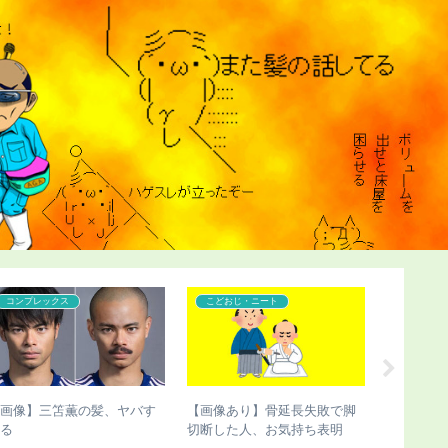
ンプレックス
こどおじ・ニート
こどおじ・ニー
像】三笘薫の髪、ヤバす
【画像あり】骨延長失敗で脚
【チビ速報】
切断した人、お気持ち表明
びさん、新た