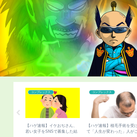
コンプレックス
コンプレックス
の杉田
【ハゲ速報】イケおぢさん、
【ハゲ速報】植毛手術を受け
い髪型
若い女子をSNSで募集した結
て「人生が変わった」人がこ