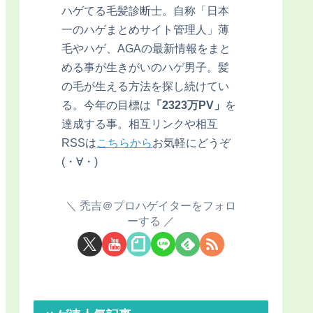
ハゲてる毛髪診断士。自称「日本
一のハゲまとめサイト管理人」薄
毛やハゲ、AGAの最新情報をまと
める事が生きがいのハゲ男子。髪
の毛が生える方法を探し続けてい
る。今年の目標は
「2323万PV」
を
達成する事。相互リンクや相互
RSSは
こちらから
お気軽にどうぞ
(・∀・)
禿吉＠プロハゲイターをフォロ
ーする