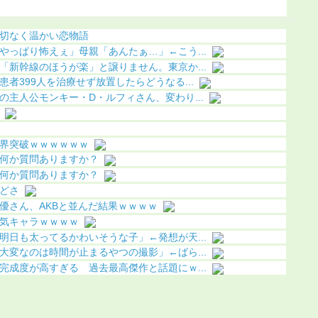
（画像あり）
切なく温かい恋物語
やっぱり怖えぇ」母親「あんたぁ…」←こう...
「新幹線のほうが楽」と譲りません。東京か...
者399人を治療せず放置したらどうなる...
主人公モンキー・D・ルフィさん、変わり...
界突破ｗｗｗｗｗｗ
何か質問ありますか？
何か質問ありますか？
どさ
優さん、AKBと並んだ結果ｗｗｗｗ
気キャラｗｗｗｗ
明日も太ってるかわいそうな子」←発想が天...
大変なのは時間が止まるやつの撮影」←ばら...
完成度が高すぎる 過去最高傑作と話題にｗ...