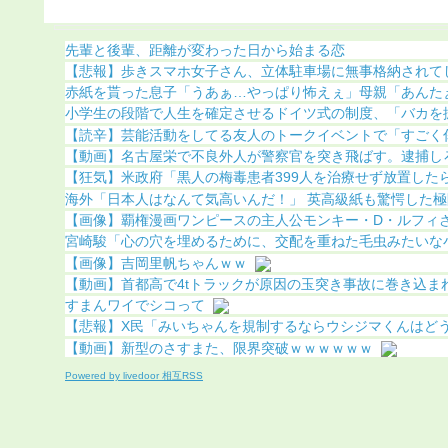
果（画像あり）
ちら（画像あり）
先輩と後輩、距離が変わった日から始まる恋
【悲報】歩きスマホ女子さん、立体駐車場に無事格納されて
赤紙を貰った息子「うあぁ…やっぱり怖えぇ」母親「あんたぁ…
小学生の段階で人生を確定させるドイツ式の制度、「バカを振い
【読辛】芸能活動をしてる友人のトークイベントで「すごく傷つ
【動画】名古屋栄で不良外人が警察官を突き飛ばす。逮捕し
【狂気】米政府「黒人の梅毒患者399人を治療せず放置したらど
海外「日本人はなんて気高いんだ！」 英高級紙も驚愕した極限
【画像】覇権漫画ワンピースの主人公モンキー・D・ルフィさん
宮崎駿「心の穴を埋めるために、交配を重ねた毛虫みたいな小さ
【画像】吉岡里帆ちゃんｗｗ
【動画】首都高で4tトラックが原因の玉突き事故に巻き込まれた
すまんワイでシコって
【悲報】X民「みいちゃんを規制するならウシジマくんはどうな
【動画】新型のさすまた、限界突破ｗｗｗｗｗｗ
Powered by livedoor 相互RSS