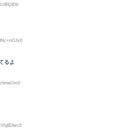
/mU9Rj3D0
D:dNc+nOJx0
てるよ
LLzbnwUm0
:Vhj8Dbrc0