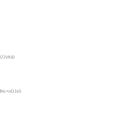
Ji7JVKI0
D:dNc+nOJx0