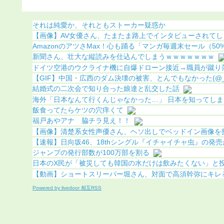
果（画像あり）
こってしまう
それは純愛か、それともストーカー疑惑か
【画像】AV女優さん、たまたま路上でインタビューされてしま
AmazonのアツさMax！心も踊る「マンガ毎週末セール（50%還
新聞さん、壮大な縦読みを仕込んでしまうｗｗｗｗｗｗｗ
ドイツ空港のウクライナ機に自爆ドローン接近→職員が蹴り落と
【GIF】中国・広西のダム決壊の被害、とんでもなかった(@_
結婚式の二次会で知り合った娘達と乱交した話
海外「日本なんて行くんじゃなかった…」 日本を知ってしまっ
飯食ってたらケツの穴痒くて
福戸あやアナ 脇チラ見え！！
【画像】清楚系女性声優さん、ヘソ出しでベッドイン画像を投稿
【速報】日向坂46、18thシングル『イチャイチャ虫』の発売が
ジャンプの発行部数が100万部を割る
日本のX民が「被災しても韓国の水だけは飲みたくない」と投稿
【動画】ショートスリーパー堀さん、対面で高須幹弥にキレる ←
Powered by livedoor 相互RSS