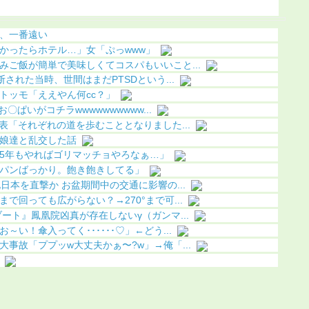
になる（画像あり）
化（画像あり）
ｗ
、一番遠い
かったらホテル…」女「ぷっwww」
みご飯が簡単で美味しくてコスパもいいこと...
された当時、世間はまだPTSDという...
トッモ「ええやん何cc？」
〇ぱいがコチラwwwwwwwwww...
表「それぞれの道を歩むこととなりました...
娘達と乱交した話
5年もやればゴリマッチョやろなぁ…」
パンばっかり。飽き飽きしてる」
日本を直撃か お盆期間中の交通に影響の...
で回っても広がらない？→270°まで可...
ート』鳳凰院凶真が存在しないγ（ガンマ...
い！傘入ってく･･････♡」←どう...
事故「ププッw大丈夫かぁ〜?w」→俺「...