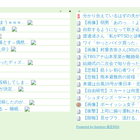
（画像あり）
（動画あり）
分かり合えているはずの夫が
うｗｗｗ...
【画像】弱男「あのっ…！よ
...
自炊するようになって炊き込
渡邊渚さん「私がPTSDと診断
す→偶然...
ワイ「やっとバイク買った」
@;)
【画像】村重杏奈さん(30)のお
元TBSアナ山本里菜が離婚発
たディズ...
結婚式の二次会で知り合った
【悲報】筋トレ初心者ワイ「
【悲報】熊本避難所の皆様「
してしま...
来週は台風15号が東日本・北
決定...
【自由研究】スカートは何度ま
『シュタインズ・ゲート リブ
したのが...
【画像】ボーイッシュ女子「お～
 睡眠...
【衝撃】上司に煽り運転され大
【朗報】見せブラ、流行る。
Powered by livedoor 相互RSS