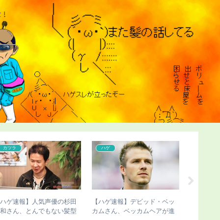
カツラ
ハゲ
こどおじ
【ハゲ速報】人気声優の杉田
【ハゲ速報】デビッド・ベッ
【超画像
智和さん、とんでもない髪型
カムさん、ベッカムヘアが進
にチー牛