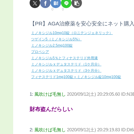
0
0
【PR】AGA治療薬を安心安全にネット購
ミノキシジル10mg10錠（ロニテンジェネリック）
ツゲイン5（ミノキシジル5%）
ミノキシジル2.5mg100錠
プロペシア
ミノキシジル5％とフィナステリド外用液
ミノキシジル x デュタステリド（1ケ月分）
ミノキシジル x デュタステリド（3ケ月分）
フィナステリド1mg100錠＋ミノキシジル錠10mg100錠
1:
風吹けば毛無し
2020/09/12(土) 20:29:05.60 ID:N
財布盗んだらしい
2:
風吹けば毛無し
2020/09/12(土) 20:29:19.83 ID:Dt