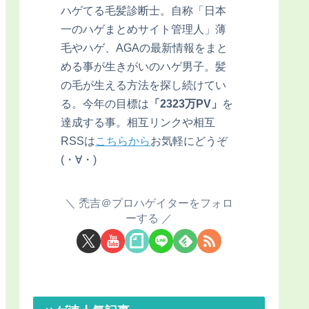
ハゲてる毛髪診断士。自称「日本
一のハゲまとめサイト管理人」薄
毛やハゲ、AGAの最新情報をまと
める事が生きがいのハゲ男子。髪
の毛が生える方法を探し続けてい
る。今年の目標は
「2323万PV」
を
達成する事。相互リンクや相互
RSSは
こちらから
お気軽にどうぞ
(・∀・)
禿吉＠プロハゲイターをフォロ
ーする