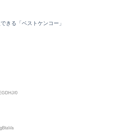
入できる「ベストケンコー」
3EGDHJ/0
6gBtaVa