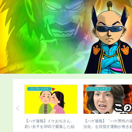
コンプレックス
コンプレックス
たら人生終
【ハゲ速報】イケおぢさん、
【ハゲ速報】「ハゲ男性の
ｗｗｗ
若い女子をSNSで募集した結
法化」を目指す運動が巻き