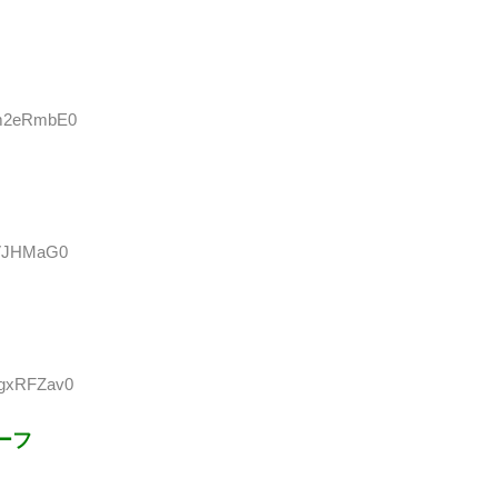
Wm2eRmbE0
itVJHMaG0
mgxRFZav0
ーフ