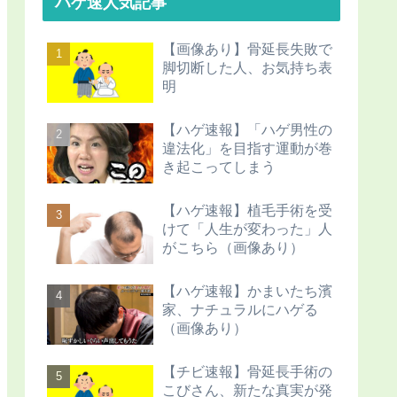
ハゲ速人気記事
【画像あり】骨延長失敗で
脚切断した人、お気持ち表
明
【ハゲ速報】「ハゲ男性の
違法化」を目指す運動が巻
き起こってしまう
【ハゲ速報】植毛手術を受
けて「人生が変わった」人
がこちら（画像あり）
【ハゲ速報】かまいたち濱
家、ナチュラルにハゲる
（画像あり）
【チビ速報】骨延長手術の
こびさん、新たな真実が発