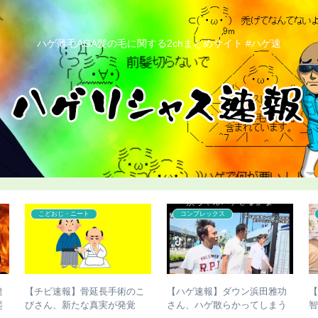
ハゲ薄毛AGA髪の毛に関する2chまとめサイト #ハゲ速
こどおじ・ニート
コンプレックス
違
【チビ速報】骨延長手術のこ
【ハゲ速報】ダウン浜田雅功
起
びさん、新たな真実が発覚
さん、ハゲ散らかってしまう