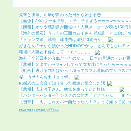
ｗ
こってしまう
先輩と後輩、距離が変わった日から始まる恋
【画像】JKのプール掃除、エチエチすぎるｗｗｗwｗｗｗｗ
【朗報】かつや感謝祭が開催中！人気メニューが税抜150円引き
【海外の反応】うしろの正面カムイさん 第6話 「イニDにTMR
「トランプ級」戦艦、建造費は総額43兆円か
好きな女の子から預かったHDDの中から、とんでもないモノを
職場の人妻と不倫をして、ついに、、、
海外「全部日本の真似だったのか…」 日本の普通のテレビ番組が
【悲報】金出すからフ●ラしてって女友達に言ったらｗｗｗｗｗ
【動画】逃げる判断はやっ！埼玉でスマホ運転のプリウスに当て
😭「うｯ❗️うんち出リュゥｳ‼️」
結婚式の二次会で知り合った娘達と乱交した話
【悲報】広末涼子さん、病気を患っていた模様・・・
【ハンターハンター】シズクの念能力「デメちゃん」、まさかの
【衝撃】「え、これカバー曲だったの！？」って知って驚い
Powered by livedoor 相互RSS