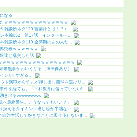
化（画像あり）
う（画像
になる
たｗｗｗｗｗｗｗｗｗｗｗｗｗｗｗ
-雑談所ネタ120 宮藤汁とは！？+...
-本編032 第17話 インタールー...
-雑談所ネタ119 全盛期のあの人た...
界突破ｗｗｗｗｗｗ
娘達と乱交した話
ｗｗｗｗｗｗｗｗｗｗｗｗｗｗｗｗｗｗ
た結果無事かわいくなる（※画像あり）
インがHすぎる…
ウト満塁から竹丸が押し出し四球を選びリ...
件を経ても、「平和教育は偏っていない!...
き出るwwwwwwww
た親へ最終警告。こうなってもいい？」
乗り換えるタイミング逃し感が半端ない
節約生活して好きなことに現金使わないま...