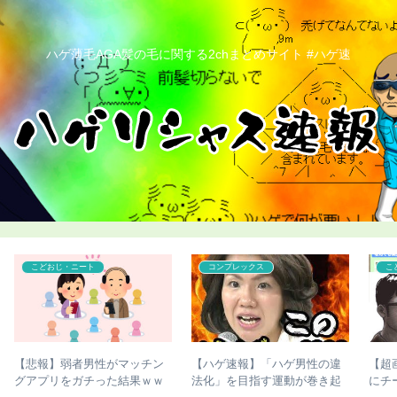
ハゲ薄毛AGA髪の毛に関する2chまとめサイト #ハゲ速
こどおじ・ニート
コンプレックス
違
【超画像】チー牛さん、世界
【ハゲ速報】植毛手術を受け
起
にチー牛を晒してしまうｗｗ
て「人生が変わった」人がこ