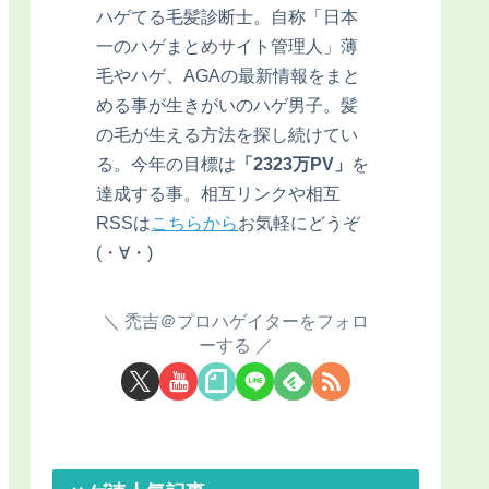
ハゲてる毛髪診断士。自称「日本
一のハゲまとめサイト管理人」薄
毛やハゲ、AGAの最新情報をまと
める事が生きがいのハゲ男子。髪
の毛が生える方法を探し続けてい
る。今年の目標は
「2323万PV」
を
達成する事。相互リンクや相互
RSSは
こちらから
お気軽にどうぞ
(・∀・)
禿吉＠プロハゲイターをフォロ
ーする