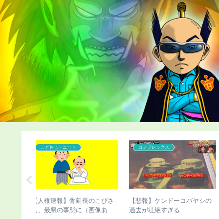
こどおじ・ニート
コンプレックス
コバヤシの
【悲報】弱者男性がマッチン
【ハゲ速報】「ハゲ男性の
グアプリをガチった結果ｗｗ
法化」を目指す運動が巻き