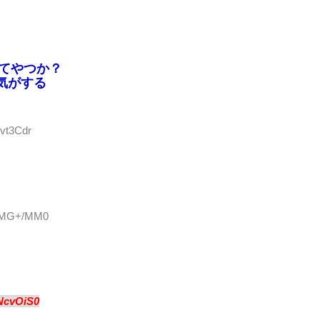
てやつか？
気がする
Lvt3Cdr
ASMG+/MM0
NcvOiS0