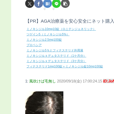
0
0
【PR】AGA治療薬を安心安全にネット購
ミノキシジル10mg10錠（ロニテンジェネリック）
ツゲイン5（ミノキシジル5%）
ミノキシジル2.5mg100錠
プロペシア
ミノキシジル5％とフィナステリド外用液
ミノキシジル x デュタステリド（1ケ月分）
ミノキシジル x デュタステリド（3ケ月分）
フィナステリド1mg100錠＋ミノキシジル錠10mg100錠
1:
風吹けば毛無し
2020/09/18(金) 17:00:24.15
ID:Jo