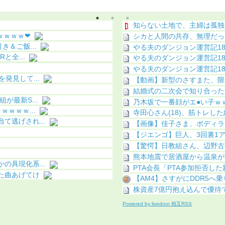
ｗ
ちら（画像あり）
知らない土地で、主婦は孤独
ｗｗｗｗ❤
シカと人間の共存、無理だっ
＆ご飯...
やる夫のダンジョン運営記186
と全...
やる夫のダンジョン運営記185
やる夫のダンジョン運営記184
発見して...
【動画】新型のさすまた、限
結婚式の二次会で知り合った
最新S...
乃木坂で一番顔がエ●い子ｗ
ｗｗｗ...
寺田心さん(18)、筋トレし
逃げされ...
【画像】佳子さま、ボディラ
【ジエンゴ】巨人、3回裏1ア
【驚愕】日教組さん、辺野古事
熊本地震で居酒屋から温泉が湧
具現化系...
PTA会長「PTA参加拒否し
た曲あげてけ
【AM4】さすがにDDR5へ
株資産7億円抱え込んで優待で
Powered by livedoor 相互RSS