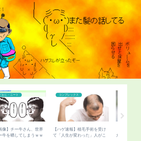
ハゲ
こどおじ・ニート
コンプレ
【ハゲ速報】デビッド・ベッ
【チビ速報】骨延長したこび
【ハゲ速
カムさん、ベッカムヘアが進
さんのこの写真（画像あり）
また髪の