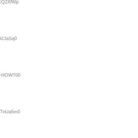
hKEQ2XfWp
6ACIaSq0
E++HOWT00
heTnUa5m0