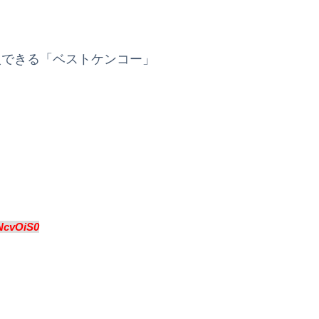
入できる「ベストケンコー」
NcvOiS0