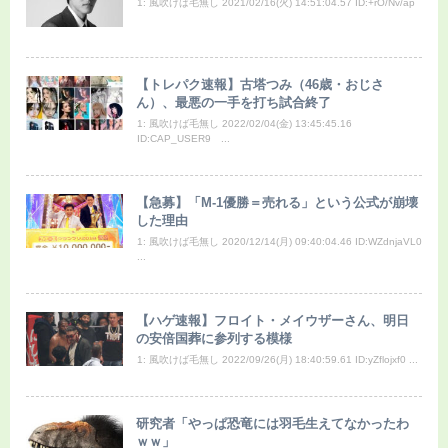
1: 風吹けば毛無し 2021/02/16(火) 14:51:04.57 ID:+rO/Nv/ap
【トレパク速報】古塔つみ（46歳・おじさ
ん）、最悪の一手を打ち試合終了
1: 風吹けば毛無し 2022/02/04(金) 13:45:45.16
ID:CAP_USER9 ...
【急募】「M-1優勝＝売れる」という公式が崩壊
した理由
1: 風吹けば毛無し 2020/12/14(月) 09:40:04.46 ID:WZdnjaVL0
...
【ハゲ速報】フロイト・メイウザーさん、明日
の安倍国葬に参列する模様
1: 風吹けば毛無し 2022/09/26(月) 18:40:59.61 ID:yZflojxf0 ...
研究者「やっぱ恐竜には羽毛生えてなかったわ
ｗｗ」