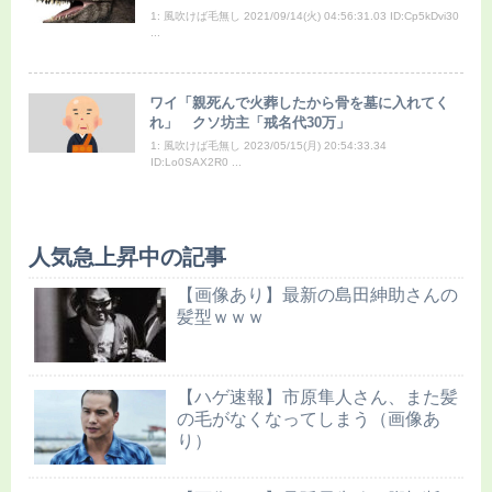
1: 風吹けば毛無し 2021/09/14(火) 04:56:31.03 ID:Cp5kDvi30
...
ワイ「親死んで火葬したから骨を墓に入れてく
れ」 クソ坊主「戒名代30万」
1: 風吹けば毛無し 2023/05/15(月) 20:54:33.34
ID:Lo0SAX2R0 ...
人気急上昇中の記事
【画像あり】最新の島田紳助さんの
髪型ｗｗｗ
【ハゲ速報】市原隼人さん、また髪
の毛がなくなってしまう（画像あ
り）