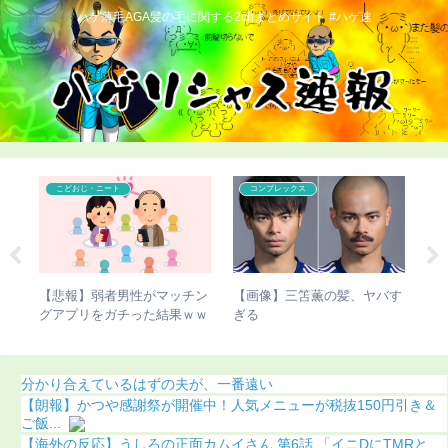
ハゲ薄毛AGA髪の毛に関する2chまとめサイト #ハゲ速
こどおじ・ニート
コンプレックス
濱
【悲報】弱者男性がマッチン
【画像】三笘薫の髪、ヤバす
【
（画
グアプリをガチった結果ｗｗ
ぎる
法
ｗ
こ
分かり合えているはずの夫が、一番遠い
【朗報】かつや感謝祭が開催中！人気メニューが税抜150円引き＆
ご飯...
【海外の反応】うしろの正面カムイさん 第6話 「イニDにTMRと