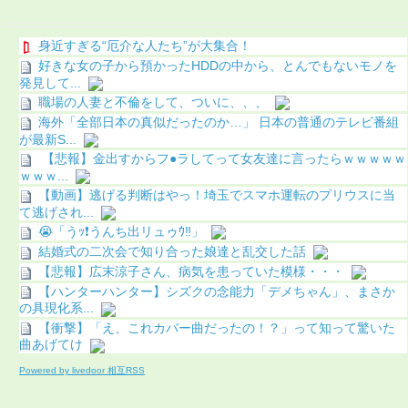
身近すぎる“厄介な人たち”が大集合！
好きな女の子から預かったHDDの中から、とんでもないモノを
発見して...
職場の人妻と不倫をして、ついに、、、
海外「全部日本の真似だったのか…」 日本の普通のテレビ番組
が最新S...
【悲報】金出すからフ●ラしてって女友達に言ったらｗｗｗｗｗ
ｗｗｗ...
【動画】逃げる判断はやっ！埼玉でスマホ運転のプリウスに当
て逃げされ...
😭「うｯ❗️うんち出リュゥｳ‼️」
結婚式の二次会で知り合った娘達と乱交した話
【悲報】広末涼子さん、病気を患っていた模様・・・
【ハンターハンター】シズクの念能力「デメちゃん」、まさか
の具現化系...
【衝撃】「え、これカバー曲だったの！？」って知って驚いた
曲あげてけ
Powered by livedoor 相互RSS