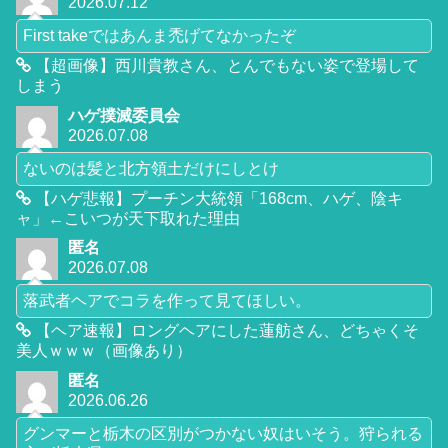
2026.07.12
First takeではあんま禿げてなかったぞ
【超画像】西川貴教さん、とんでもない姿で登場して
しまう
ハゲ撲滅委員会
2026.07.08
ないのは髪と北方領土だけにしとけ
【ハゲ悲報】プーチン大統領「168cm、ハゲ、陰キ
ャ」←こいつが天下取れた理由
匿名
2026.07.08
落武者ヘアでコラを作って見てほしい。
【ヘア速報】ロングヘアにした蓮舫さん、どちゃくそ
美人ｗｗｗ（画像あり）
匿名
2026.06.26
グンマーと栃木の区別がつかない奴はいそう。狩られる