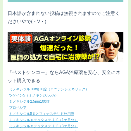
日本語が含まれない投稿は無視されますのでご注意く
ださいやで(・∀・)
「ベストケンコー」ならAGA治療薬を安心、安全にネ
ット購入できる
ミノキシジル10mg10錠（ロニテンジェネリック）
ツゲイン5（ミノキシジル5%）
ミノキシジル2.5mg100錠
プロペシア
ミノキシジル5％とフィナステリド外用液
ミノキシジル x デュタステリド（1ケ月分）
ミノキシジル x デュタステリド（3ケ月分）