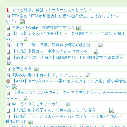
ずっと好き。俺はストーカーなんかじゃない。
PTA会長「PTA参加拒否した親へ最終警告。こうなってもい
い？」
今週の咲-Saki-、役満炸裂で大荒れ
【巨人対ヤクルト17回戦】巨人、2回裏2アウト一二塁から浦田
のタイ...
「トランプ級」戦艦、建造費は総額43兆円か
【悲報】京極はん「東京のうどんはカスや」
【53年ぶりの一歩前進】四国新幹線 国の調査対象路線に選定
財布と金運
職場の人妻と不倫をして、ついに、、、
【AM4】さすがにDDR5へ乗り換えるタイミング逃し感が半端な
い
【悲報】金出すからフ●ラしてって女友達に言ったらｗｗｗｗｗ
ｗｗｗ...
😭「うｯ❗️うんち出リュゥｳ‼️」
【悲報】広末涼子さん、病気を患っていた模様・・・
【衝撃】「え、これカバー曲だったの！？」って知って驚いた
曲あげてけ