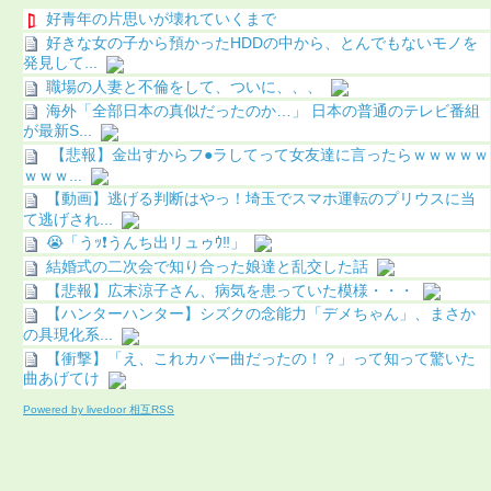
好青年の片思いが壊れていくまで
好きな女の子から預かったHDDの中から、とんでもないモノを
発見して...
職場の人妻と不倫をして、ついに、、、
海外「全部日本の真似だったのか…」 日本の普通のテレビ番組
が最新S...
【悲報】金出すからフ●ラしてって女友達に言ったらｗｗｗｗｗ
ｗｗｗ...
【動画】逃げる判断はやっ！埼玉でスマホ運転のプリウスに当
て逃げされ...
😭「うｯ❗️うんち出リュゥｳ‼️」
結婚式の二次会で知り合った娘達と乱交した話
【悲報】広末涼子さん、病気を患っていた模様・・・
【ハンターハンター】シズクの念能力「デメちゃん」、まさか
の具現化系...
【衝撃】「え、これカバー曲だったの！？」って知って驚いた
曲あげてけ
Powered by livedoor 相互RSS