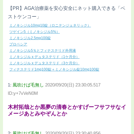
【PR】AGA治療薬を安心安全にネット購入できる「ベ
ストケンコー」
ミノキシジル10mg10錠（ロニテンジェネリック）
ツゲイン5（ミノキシジル5%）
ミノキシジル2.5mg100錠
プロペシア
ミノキシジル5％とフィナステリド外用液
ミノキシジル x デュタステリド（1ケ月分）
ミノキシジル x デュタステリド（3ケ月分）
フィナステリド1mg100錠＋ミノキシジル錠10mg100錠
1:
風吹けば毛無し
2020/09/20(日) 23:30:05.517
ID:y+7vVeN0M
木村拓哉とか黒夢の清春とかすげーフサフサなイ
メージあとみやぞんとか
2:
風吹けば毛無し
2020/09/20(日) 23:30:40.856