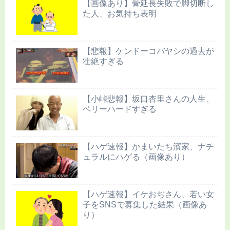
【画像あり】骨延長失敗で脚切断し
た人、お気持ち表明
【悲報】ケンドーコバヤシの過去が
壮絶すぎる
【小峠悲報】坂口杏里さんの人生、
ベリーハードすぎる
【ハゲ速報】かまいたち濱家、ナチ
ュラルにハゲる（画像あり）
【ハゲ速報】イケおぢさん、若い女
子をSNSで募集した結果（画像あ
り）