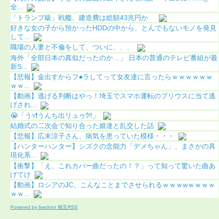
全...
「トランプ級」戦艦、建造費は総額43兆円か
好きな女の子から預かったHDDの中から、とんでもないモノを発見
して...
職場の人妻と不倫をして、ついに、、、
海外「全部日本の真似だったのか…」 日本の普通のテレビ番組が最
新S...
【悲報】金出すからフ●ラしてって女友達に言ったらｗｗｗｗｗｗ
ｗｗ...
【動画】逃げる判断はやっ！埼玉でスマホ運転のプリウスに当て逃
げされ...
😭「うｯ❗️うんち出リュゥｳ‼️」
結婚式の二次会で知り合った娘達と乱交した話
【悲報】広末涼子さん、病気を患っていた模様・・・
【ハンターハンター】シズクの念能力「デメちゃん」、まさかの具
現化系...
【衝撃】「え、これカバー曲だったの！？」って知って驚いた曲あ
げてけ
【動画】ロシアのJC、こんなことまでさせられるｗｗｗwｗｗｗｗ
ｗｗ...
Powered by livedoor 相互RSS