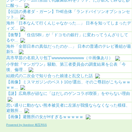
に酸っ...
【伝説の勇者ダ・ガーン】THE合体「ランドバイソンオプションセ
ット...
海外「日本なんて行くんじゃなかった…」 日本を知ってしまったデ
ィズ...
【衝撃】「住信SBI」が「ドコモの銀行」に変わってうんざりして
るや...
海外「全部日本の真似だったのか…」 日本の普通のテレビ番組が最
新S...
高市早苗の名前入り包丁wwwwwwwwwww（※画像あり）
小学館『マンガワン』騒動、第三者委員会の調査結果を公表「今
後、倫理...
結婚式の二次会で知り合った娘達と乱交した話
【画像】ミスマガジンのベスト10が選出、そのご尊顔がこちらｗｗ
ｗｗ...
【謎】広島県が頑なに「はだしのゲンコラボ喫茶」をやらない理由
思い通りに動かない熊本被災者に左派が我慢ならなくなった模様、
避難所...
【画像】避難所の女がHすぎるｗｗｗｗｗ
Powered by livedoor 相互RSS