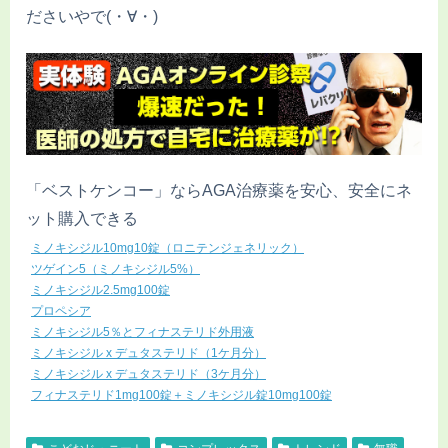
ださいやで(・∀・)
「ベストケンコー」ならAGA治療薬を安心、安全にネ
ット購入できる
ミノキシジル10mg10錠（ロニテンジェネリック）
ツゲイン5（ミノキシジル5%）
ミノキシジル2.5mg100錠
プロペシア
ミノキシジル5％とフィナステリド外用液
ミノキシジル x デュタステリド（1ケ月分）
ミノキシジル x デュタステリド（3ケ月分）
フィナステリド1mg100錠＋ミノキシジル錠10mg100錠