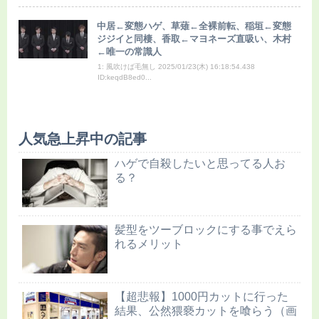
中居←変態ハゲ、草薙←全裸前転、稲垣←変態
ジジイと同棲、香取←マヨネーズ直吸い、木村
←唯一の常識人
1: 風吹けば毛無し 2025/01/23(木) 16:18:54.438
ID:keqdB8ed0...
人気急上昇中の記事
ハゲで自殺したいと思ってる人お
る？
髪型をツーブロックにする事でえら
れるメリット
【超悲報】1000円カットに行った
結果、公然猥褻カットを喰らう（画