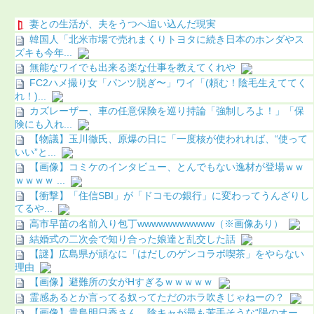
妻との生活が、夫をうつへ追い込んだ現実
韓国人「北米市場で売れまくりトヨタに続き日本のホンダやス
ズキも今年...
無能なワイでも出来る楽な仕事を教えてくれや
FC2ハメ撮り女「パンツ脱ぎ〜」ワイ「(頼む！陰毛生えててく
れ！)...
カズレーザー、車の任意保険を巡り持論「強制しろよ！」「保
険にも入れ...
【物議】玉川徹氏、原爆の日に「一度核が使われれば、“使って
いい”と...
【画像】コミケのインタビュー、とんでもない逸材が登場ｗｗ
ｗｗｗｗ ...
【衝撃】「住信SBI」が「ドコモの銀行」に変わってうんざりし
てるや...
高市早苗の名前入り包丁wwwwwwwwwww（※画像あり）
結婚式の二次会で知り合った娘達と乱交した話
【謎】広島県が頑なに「はだしのゲンコラボ喫茶」をやらない
理由
【画像】避難所の女がHすぎるｗｗｗｗｗ
霊感あるとか言ってる奴ってただのホラ吹きじゃねーの？
【画像】貴島明日香さん、陰キャが最も苦手そうな“陽のオー