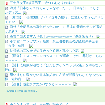
三十路女子×後輩男子、近づく心とすれ違い
海外「日本なんて行くんじゃなかった…」 日本を知ってしまっ
たディズ...
【衝撃】「住信SBI」が「ドコモの銀行」に変わってうんざりし
てるや...
海外「全部日本の真似だったのか…」 日本の普通のテレビ番組
が最新S...
高市早苗の名前入り包丁wwwwwwwwwww（※画像あり）
小学館『マンガワン』騒動、第三者委員会の調査結果を公表
「今後、倫理...
結婚式の二次会で知り合った娘達と乱交した話
【画像】ミスマガジンのベスト10が選出、そのご尊顔がこちら
ｗｗｗｗ...
【謎】広島県が頑なに「はだしのゲンコラボ喫茶」をやらない
理由
思い通りに動かない熊本被災者に左派が我慢ならなくなった模
様、避難所...
【画像】避難所の女がHすぎるｗｗｗｗｗ
Powered by livedoor 相互RSS
小さなすれ違いが、夫を追い詰めていく