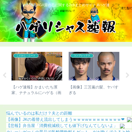
ハゲ薄毛AGA髪の毛に関する2chまとめサイト #ハゲ速
こどおじ・ニート
コンプレックス
世界
【ハゲ速報】かまいたち濱
【画像】三笘薫の髪、ヤバす
【
ｗｗ
家、ナチュラルにハゲる（画
ぎる
智
像あり）
に
悩んでいるのは私だけ？夫との距離
【画像】JKの着替え流出してしまうｗｗｗwｗｗｗｗｗｗｗｗ❤
【悲報】弁当屋「消費税減税しても値下げなんてしないよ」
クレーンゲームの景品で乳酸菌飲料をゲット、だが飲んでみると妙