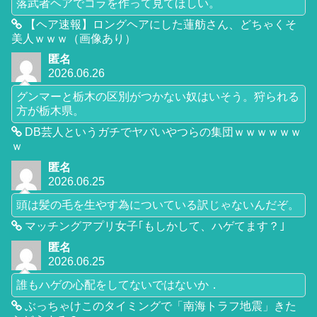
落武者ヘアでコラを作って見てほしい。
【ヘア速報】ロングヘアにした蓮舫さん、どちゃくそ
美人ｗｗｗ（画像あり）
匿名
2026.06.26
グンマーと栃木の区別がつかない奴はいそう。狩られる
方が栃木県。
DB芸人というガチでヤバいやつらの集団ｗｗｗｗｗｗ
ｗ
匿名
2026.06.25
頭は髪の毛を生やす為についている訳じゃないんだぞ。
マッチングアプリ女子｢もしかして、ハゲてます？｣
匿名
2026.06.25
誰もハゲの心配をしてないではないか．
ぶっちゃけこのタイミングで「南海トラフ地震」きた