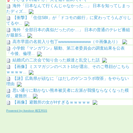
海外「日本なんて行くんじゃなかった…」 日本を知ってしまっ
たディズ...
【衝撃】「住信SBI」が「ドコモの銀行」に変わってうんざりし
てるや...
海外「全部日本の真似だったのか…」 日本の普通のテレビ番組
が最新S...
高市早苗の名前入り包丁wwwwwwwwwww（※画像あり）
小学館『マンガワン』騒動、第三者委員会の調査結果を公表
「今後、倫理...
結婚式の二次会で知り合った娘達と乱交した話
【画像】ミスマガジンのベスト10が選出、そのご尊顔がこちら
ｗｗｗｗ...
【謎】広島県が頑なに「はだしのゲンコラボ喫茶」をやらない
理由
思い通りに動かない熊本被災者に左派が我慢ならなくなった模
様、避難所...
【画像】避難所の女がHすぎるｗｗｗｗｗ
Powered by livedoor 相互RSS