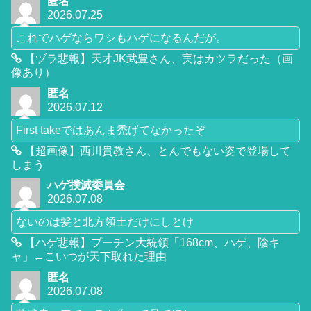
匿名
2026.07.25
これでハゲならワシもハゲになるんだが。
【ヅラ悲報】天才JK武豊さん、実はカツラだった（画
像あり）
匿名
2026.07.12
First takeではあんま禿げてなかったぞ
【超画像】西川貴教さん、とんでもない姿で登場して
しまう
ハゲ撲滅委員会
2026.07.08
ないのは髪と北方領土だけにしとけ
【ハゲ悲報】プーチン大統領「168cm、ハゲ、陰キ
ャ」←こいつが天下取れた理由
匿名
2026.07.08