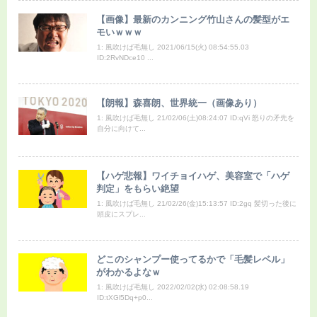
【画像】最新のカンニング竹山さんの髪型がエ
モいｗｗｗ
1: 風吹けば毛無し 2021/06/15(火) 08:54:55.03
ID:2RvNDce10 ...
【朗報】森喜朗、世界統一（画像あり）
1: 風吹けば毛無し 21/02/06(土)08:24:07 ID:qVi 怒りの矛先を
自分に向けて...
【ハゲ悲報】ワイチョイハゲ、美容室で「ハゲ
判定」をもらい絶望
1: 風吹けば毛無し 21/02/26(金)15:13:57 ID:2gq 髪切った後に
頭皮にスプレ...
どこのシャンプー使ってるかで「毛髪レベル」
がわかるよなｗ
1: 風吹けば毛無し 2022/02/02(水) 02:08:58.19
ID:tXGl5Dq+p0...