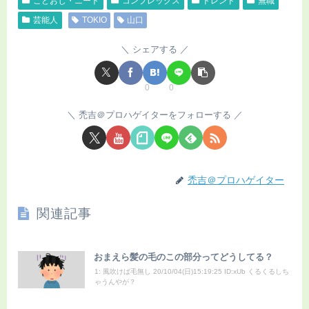
こどおじ・ニート
コンプレックス
トレンド
無職
芸能人
TOKIO
山口
シェアする
0
0
禿吉＠プロハゲイターをフォローする
禿吉＠プロハゲイター
関連記事
おまえら髪の毛のこの部分ってどうしてる？
1: 風吹けば毛無し 20/10/04(日)15:19:25 ID:xUb くるくるしち
ゃうんやが？