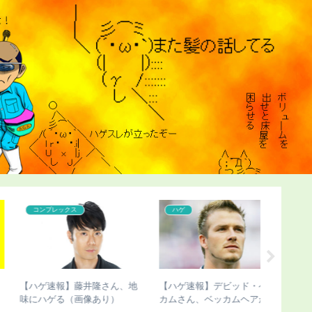
こどおじ・ニート
こどおじ・ニート
こどおじ
【超画像】チー牛さん、世界
【チビ速報】骨延長手術のこ
【ハゲ速
にチー牛を晒してしまうｗｗ
びさん、新たな真実が発覚
了すると