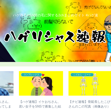
ハゲ薄毛AGA髪の毛に関する2chまとめサイト #ハゲ速
コンプレックス
ハゲ
び
【ハゲ速報】藤井隆さん、地
【ハゲ速報】デビッド・ベッ
）
味にハゲる（画像あり）
カムさん、ベッカムヘアが進