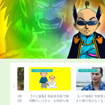
コンプレックス
こどおじ・ニート
隼人さん、
【ハゲ速報】イケおぢさん、
【チビ速報】骨延長したこ
なってしま
若い女子をSNSで募集した結
さんのこの写真（画像あり