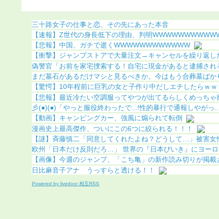
果（画像あり）
三十路女子の仕事と恋、その先にあった本音
【速報】Z世代の身長低下の理由、判明WWWWWWWWWWWW
【悲報】中国、ガチで逝くWWWWWWWWWWWW
【衝撃】ジャンプストアで大量注文→キャンセルを繰り返した3
偽警官「お前を家宅捜索する！自宅に現金があると逮捕されるぞ
まだ墓石があるだけマシと見るべきか。今はもう合葬墓ばか
【驚愕】10年程前に巨乳の女と子作り中だしエチしたらｗｗｗ
【悲報】最近冷たい空調服ってやつが出てるらしくめっちゃ
彡(●)(●)「やっと服役終わったで...!性的暴行で通報しやがっ..
【動画】キャンピングカー、強風に煽られて転倒
漫画史上最高傑作、ついにこの6つに絞られる！！！
【謎】斉藤慎二「同意してくれたよね？どうして…」被害女性「
欧州「日本だけ反則だろ…」 世界の『日本びいき』にヨーロッ
【画像】今週のジャンプ、「こち亀」の新作読み切りが掲載され
日比麻音子アナ うっすらと透ける！！
Powered by livedoor 相互RSS