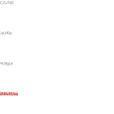
9hCZuT60
EaU/l0a
uPK9fgUr
5X4/vXUsa