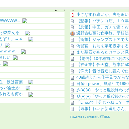
化（画像あり）
小さなすれ違いが、夫を追い
WWW...
【悲報】パチンコ店、１０年
【悲報】中国、ガチで逝くW
2歳女を...
辺野古転覆ﾀﾋ亡事故、学校法
！」→４...
【衝撃】ジャンプストアで大量
り
偽警官「お前を家宅捜索する
ｗｗｗ...
まだ墓石があるだけマシと見
欲しい
【驚愕】10年程前に巨乳の女
.
【神企業】任天堂、熊本に50
【仰天】昔は普通に読んでた
40歳超えたら仕事見つから
彼は言葉...
日産e-power、無給油で1
パ全土か...
彡(●)(●)「やっと服役終わった
るも何か...
彡(●)(●)「やっと服役終わった
「Linuxで十分じゃね…？
【速報】れいわ新選組さん、「
Powered by livedoor 相互RSS