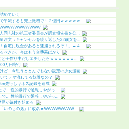
ｗ
（画像あり）
詰めていく
で半減するも売上微増で１２億円ｗｗｗｗｗ...
WWWWWWWWWWW
人同志社の第三者委員会が調査報告書を公...
注文→キャンセルを繰り返した32歳女を...
！自宅に現金があると逮捕されるぞ！」→４...
るべきか。今はもう合葬墓ばかり
と子作り中だしエチしたらｗｗｗｗｗｗ...
00万円寄付
けど…今思うととんでもない設定の少女漫画
ないてデマ流してる奴誰なの？
980km走行しギネス記録を達成
で...!性的暴行で通報しやがっ...
で...!性的暴行で通報しやがっ...
」世界が気付き始める
いのちの党」に改名🔥WWWWWWWW...