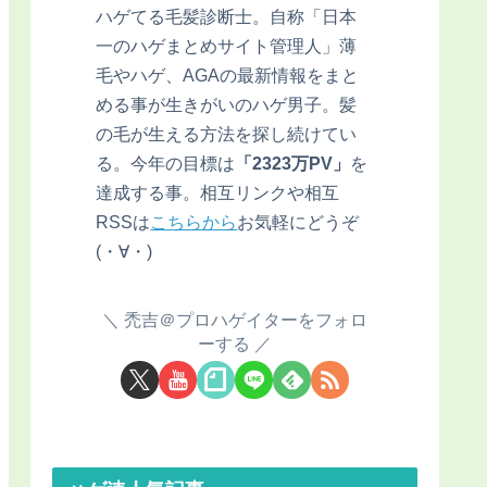
ハゲてる毛髪診断士。自称「日本
一のハゲまとめサイト管理人」薄
毛やハゲ、AGAの最新情報をまと
める事が生きがいのハゲ男子。髪
の毛が生える方法を探し続けてい
る。今年の目標は
「2323万PV」
を
達成する事。相互リンクや相互
RSSは
こちらから
お気軽にどうぞ
(・∀・)
禿吉＠プロハゲイターをフォロ
ーする