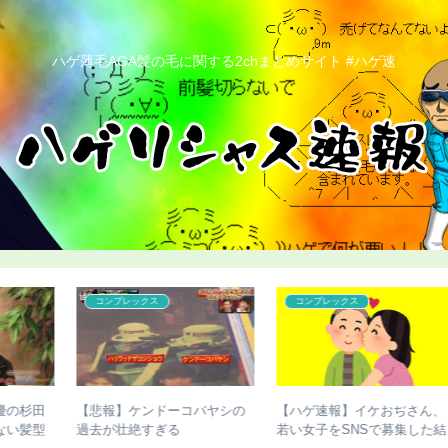
ハゲ薄毛AGA髪の毛に関する2chまとめサイト #ハゲ速
ハゲ
こどおじ・ニート
、
【ハゲ速報】デビッド・ベッ
【ハゲ速報】ハゲたら人生終
結
カムさん、ベッカムヘアが進
了するという現実ｗｗｗ