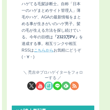
ハゲてる毛髪診断士。自称「日本
一のハゲまとめサイト管理人」薄
毛やハゲ、AGAの最新情報をまと
める事が生きがいのハゲ男子。髪
の毛が生える方法を探し続けてい
る。今年の目標は
「2323万PV」
を
達成する事。相互リンクや相互
RSSは
こちらから
お気軽にどうぞ
(・∀・)
禿吉＠プロハゲイターをフォロ
ーする