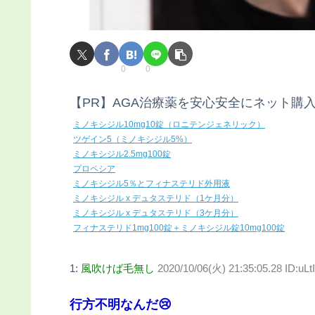
0
0
【PR】AGA治療薬を安心安全にネット購
ミノキシジル10mg10錠（ロニテンジェネリック）
ツゲイン5（ミノキシジル5%）
ミノキシジル2.5mg100錠
プロペシア
ミノキシジル5％とフィナステリド外用液
ミノキシジル x デュタステリド（1ケ月分）
ミノキシジル x デュタステリド（3ケ月分）
フィナステリド1mg100錠＋ミノキシジル錠10mg100錠
1:
風吹けば毛無し
2020/10/06(火) 21:35:05.28 ID:u
行方不明なんだ😢