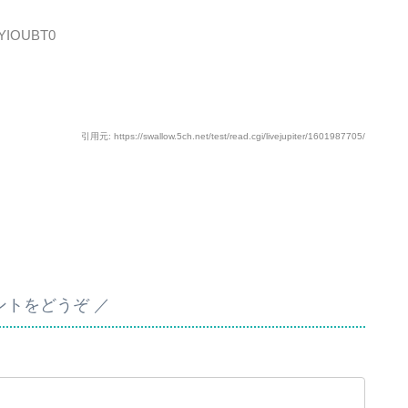
XHYIOUBT0
引用元: https://swallow.5ch.net/test/read.cgi/livejupiter/1601987705/
ントをどうぞ