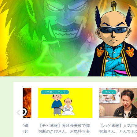
コンプレックス
コンプレックス
声優の杉田
【悲報】ケンドーコバヤシの
【ハゲ速報】イケおぢさん
もない髪型
過去が壮絶すぎる
若い女子をSNSで募集した