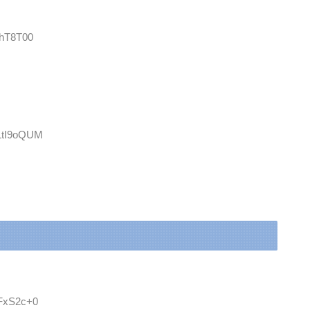
jhT8T00
uLtI9oQUM
4FxS2c+0