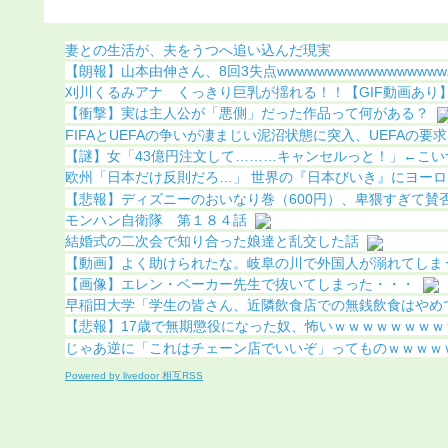
）
果（画像あり）
妻との生活が、夫をうつへ追い込んだ現実
【朗報】山本由伸さん、8回3失点wwwwwwwwwwwwwwwww..
刈川くるみアナ くっきり巨乳が揺れる！！【GIF動画あり
【衝撃】実は主人公が「悪側」だった作品って何がある？
FIFAとUEFAの争いが凄まじい泥沼状態に突入、UEFAの要求を
【謎】女「43億円注文して………キャンセルっと！」←こい
欧州「日本だけ反則だろ…」 世界の『日本びいき』にヨーロッ
【悲報】ディズニーのおいなり巻（600円）、卑猥すぎて賛否両
モンハン自衛隊 第１８４話
結婚式の二次会で知り合った娘達と乱交した話
【動画】よく助けられたな。岐阜の川で外国人が溺れてしま
【画像】エレン・ベーカー先生で抜いてしまった・・・
早稲田大学「学生の皆さん、近隣飲食店での無銭飲食はやめ
【悲報】17歳で無期懲役になった奴、怖いｗｗｗｗｗｗｗｗｗ
じゃあ逆に「これはチェーン店でいいぞ」ってものｗｗｗｗ
Powered by livedoor 相互RSS