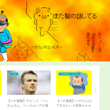
こどおじ・ニート
こどおじ・ニート
こどおじ
【悲報】弱者男性がマッチン
【超画像】チー牛さん、世界
【チビ速
グアプリをガチった結果ｗｗ
にチー牛を晒してしまうｗｗ
びさん、