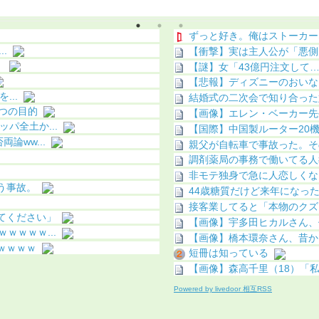
化（画像あり）
ずっと好き。俺はストーカー
.
【衝撃】実は主人公が「悪側
】
【謎】女「43億円注文して
【悲報】ディズニーのおいなり
...
結婚式の二次会で知り合った
つの目的
【画像】エレン・ベーカー先
パ全土か...
【国際】中国製ルーター20機
論ww...
親父が自転車で事故った。そ
調剤薬局の事務で働いてる人
非モテ独身で急に人恋しくな
う事故。
44歳糖質だけど来年になった
接客業してると「本物のクズ
てください」
【画像】宇多田ヒカルさん、任
ｗｗｗｗ...
【画像】橋本環奈さん、昔か
ｗｗｗｗ
短冊は知っている
【画像】森高千里（18）「私
Powered by livedoor 相互RSS