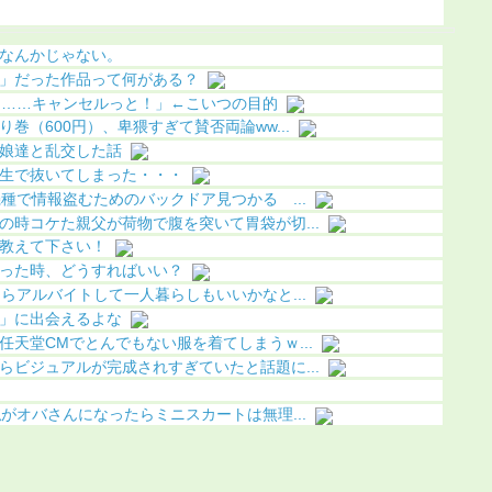
ｗ
ｗ
（画像あ
なんかじゃない。
」だった作品って何がある？
………キャンセルっと！」←こいつの目的
巻（600円）、卑猥すぎて賛否両論ww...
娘達と乱交した話
生で抜いてしまった・・・
種で情報盗むためのバックドア見つかる ...
の時コケた親父が荷物で腹を突いて胃袋が切...
教えて下さい！
った時、どうすればいい？
らアルバイトして一人暮らしもいいかなと...
」に出会えるよな
天堂CMでとんでもない服を着てしまうｗ...
らビジュアルが完成されすぎていたと話題に...
がオバさんになったらミニスカートは無理...