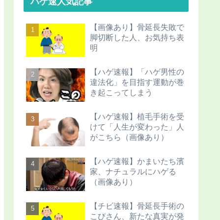
ハゲ速人気記事
【画像あり】骨延長失敗で
脚切断した人、お気持ち表
明
【ハゲ速報】「ハゲ男性の
違法化」を目指す運動が巻
き起こってしまう
【ハゲ速報】植毛手術を受
けて「人生が変わった」人
がこちら（画像あり）
【ハゲ速報】かまいたち濱
家、ナチュラルにハゲる
（画像あり）
【チビ速報】骨延長手術の
こびさん、新たな真実が発