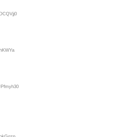
HDCQVjj0
i1hKWYa
0JPfmyh30
DokGqzp