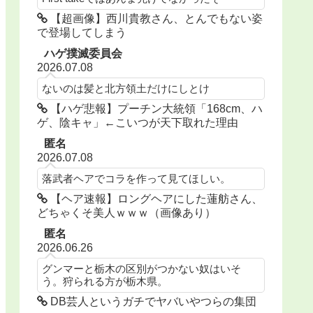
【超画像】西川貴教さん、とんでもない姿
で登場してしまう
ハゲ撲滅委員会
2026.07.08
ないのは髪と北方領土だけにしとけ
【ハゲ悲報】プーチン大統領「168cm、ハ
ゲ、陰キャ」←こいつが天下取れた理由
匿名
2026.07.08
落武者ヘアでコラを作って見てほしい。
【ヘア速報】ロングヘアにした蓮舫さん、
どちゃくそ美人ｗｗｗ（画像あり）
匿名
2026.06.26
グンマーと栃木の区別がつかない奴はいそ
う。狩られる方が栃木県。
DB芸人というガチでヤバいやつらの集団