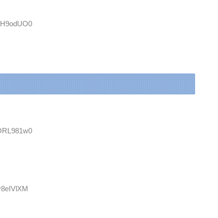
szH9odUO0
5ORL981w0
Ey8eIVlXM