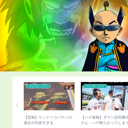
コンプレックス
コンプレックス
おぢさん、
【悲報】ケンドーコバヤシの
【ハゲ速報】ダウン浜田雅
募集した結
過去が壮絶すぎる
さん、ハゲ散らかってしま