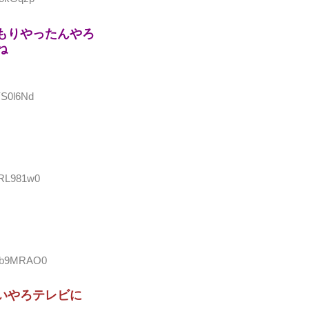
もりやったんやろ
ね
YS0l6Nd
ORL981w0
aWb9MRAO0
いやろテレビに