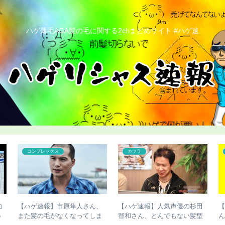
ハゲ薄毛AGA髪の毛に関する2chまとめサイト #ハゲ速
コンプレックス
カツラ
功
【ハゲ速報】市原隼人さん、
【ハゲ速報】人気声優の杉田
う
また髪の毛がなくなってしま
智和さん、とんでもない髪型