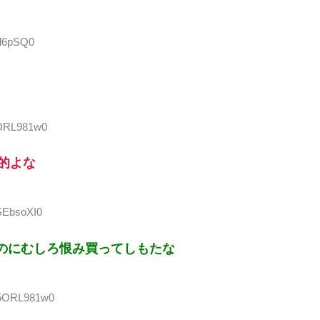
/l6pSQ0
5ORL981w0
滅的よな
TSEbsoXI0
のにむしろ恨み買ってしもたな
D:5ORL981w0