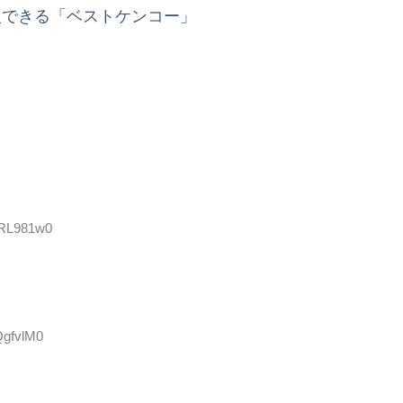
入できる「ベストケンコー」
ORL981w0
QgfvlM0