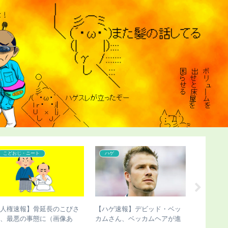
こどおじ・ニート
ハゲ
こどおじ
【人権速報】骨延長のこびさ
【ハゲ速報】デビッド・ベッ
【チビ速
ん、最悪の事態に（画像あ
カムさん、ベッカムヘアが進
切断のこ