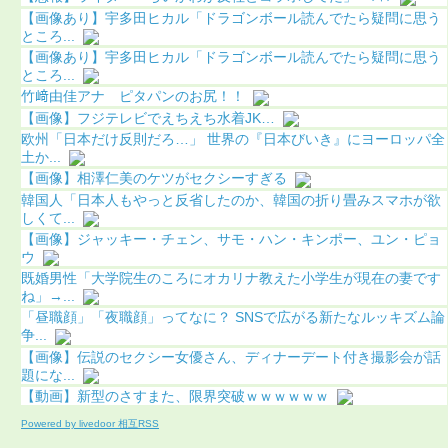
【画像あり】宇多田ヒカル「ドラゴンボール読んでたら疑問に思う
ところ...
【画像あり】宇多田ヒカル「ドラゴンボール読んでたら疑問に思う
ところ...
竹﨑由佳アナ ピタパンのお尻！！
【画像】フジテレビでえちえち水着JK…
欧州「日本だけ反則だろ…」 世界の『日本びいき』にヨーロッパ全
土か...
【画像】相澤仁美のケツがセクシーすぎる
韓国人「日本人もやっと反省したのか、韓国の折り畳みスマホが欲
しくて...
【画像】ジャッキー・チェン、サモ・ハン・キンポー、ユン・ピョ
ウ
既婚男性「大学院生のころにオカリナ教えた小学生が現在の妻です
ね」→...
「昼職顔」「夜職顔」ってなに？ SNSで広がる新たなルッキズム論
争...
【画像】伝説のセクシー女優さん、ディナーデート付き撮影会が話
題にな...
【動画】新型のさすまた、限界突破ｗｗｗｗｗｗ
Powered by livedoor 相互RSS