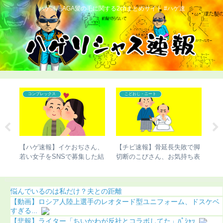
ハゲ薄毛AGA髪の毛に関する2chまとめサイト #ハゲ速
コンプレックス
こどおじ・ニート
バす
【ハゲ速報】イケおぢさん、
【チビ速報】骨延長失敗で脚
【
若い女子をSNSで募集した結
切断のこびさん、お気持ち表
ま
果（画像あり）
明（画像あり）
う
悩んでいるのは私だけ？夫との距離
【動画】ロシア人陸上選手のレオタード型ユニフォーム、ドスケベ
すぎる...
【悲報】ライター「ちいかわが反社とコラボしてた」ﾊﾟｼｬｯ