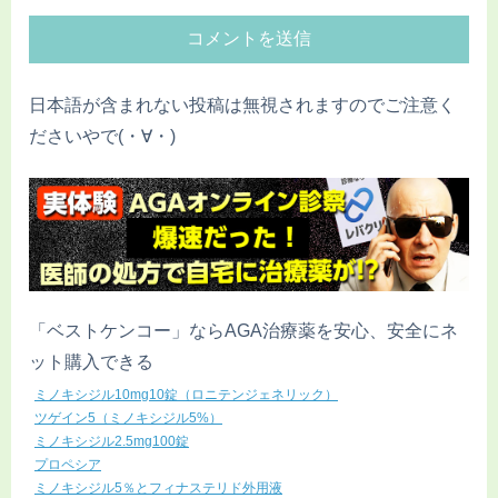
日本語が含まれない投稿は無視されますのでご注意く
ださいやで(・∀・)
「ベストケンコー」ならAGA治療薬を安心、安全にネ
ット購入できる
ミノキシジル10mg10錠（ロニテンジェネリック）
ツゲイン5（ミノキシジル5%）
ミノキシジル2.5mg100錠
プロペシア
ミノキシジル5％とフィナステリド外用液