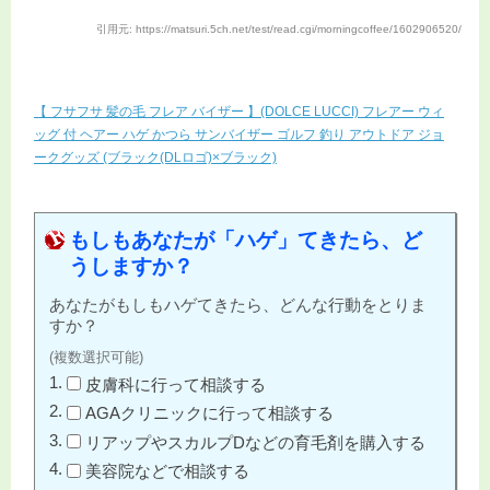
引用元: https://matsuri.5ch.net/test/read.cgi/morningcoffee/1602906520/
【 フサフサ 髪の毛 フレア バイザー 】(DOLCE LUCCI) フレアー ウィ
ッグ 付 ヘアー ハゲ かつら サンバイザー ゴルフ 釣り アウトドア ジョ
ークグッズ (ブラック(DLロゴ)×ブラック)
もしもあなたが「ハゲ」てきたら、ど
うしますか？
あなたがもしもハゲてきたら、どんな行動をとりま
すか？
(複数選択可能)
皮膚科に行って相談する
AGAクリニックに行って相談する
リアップやスカルプDなどの育毛剤を購入する
美容院などで相談する