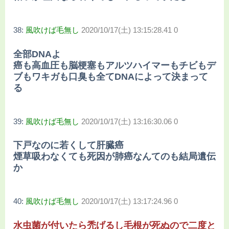
38:
風吹けば毛無し
2020/10/17(土) 13:15:28.41 0
全部DNAよ
癌も高血圧も脳梗塞もアルツハイマーもチビもデ
ブもワキガも口臭も全てDNAによって決まって
る
39:
風吹けば毛無し
2020/10/17(土) 13:16:30.06 0
下戸なのに若くして肝臓癌
煙草吸わなくても死因が肺癌なんてのも結局遺伝
か
40:
風吹けば毛無し
2020/10/17(土) 13:17:24.96 0
水虫菌が付いたら禿げるし毛根が死ぬので二度と