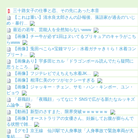
三十路女子の仕事と恋、その先にあった本音
【これは重い】清水良太郎さんの訃報後、落語家が過去の“いじ
め・暴行...
最近の若年、芸能人を全然知らないwww
【画像】チー牛が必ず1回はヌいてるプリキュアのキャラがこち
らwww
【画像】兎田ぺこら×宝鐘マリン：水着ガチャきｔら！水着コン
プリート...
【画像あり】宇多田ヒカル「ドラゴンボール読んでたら疑問に
思うところ...
【画像】フジテレビでえちえち水着JK…
【画像】相澤仁美のケツがセクシーすぎる
【画像】ジャッキー・チェン、サモ・ハン・キンポー、ユン・
ピョウ
「昼職顔」「夜職顔」ってなに？ SNSで広がる新たなルッキズ
ム論争...
【動画】新型のさすまた、限界突破ｗｗｗｗｗｗ
【画像】オーストラリアの女優さん、妊娠してお腹が膨らんで
る状態で雑...
【グモ】京王線 仙川駅で人身事故「人身事故で緊急車両が大
集結......