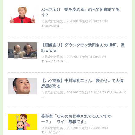
ぶっちゃけ「髪を染める」のって何歳まであ
り？
1: 風吹けば毛無し 2021/04/20(火) 23:10:21.894
ID:aiZnfZzn0...
【画像あり】ダウンタウン浜田さんのLINE、流
出ｗｗｗ
1: 風吹けば毛無し 2023/02/17(金) 04:00:26.85
ID:Xmu6S+Bu0「...
【ハゲ速報】中川家礼二さん、髪のせいで大御
所感が出る
1: 風吹けば毛無し 2021/02/05(金) 19:18:21.53 ID:8c9ycdqd0
...
美容室「なんのお仕事されてるんですか
ー？」 ワイ「無職です」
1: 風吹けば毛無し 2022/06/21(火) 12:26:03.653
ID:iLch2Qg10...