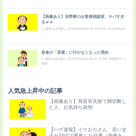
【画像あり】吉野家のお客様相談室、ヤバすぎ
るｗｗ
1: 風吹けば毛無し 2022/04/20(水) 08:26:23.94 ID:j/2vXRxr0
...
若者が「床屋」に行かなくなった理由
1: 風吹けば毛無し 21/03/29(月)20:06:41 ID:6d0 床屋派のワイ
困惑
人気急上昇中の記事
【画像あり】骨延長失敗で脚切断し
た人、お気持ち表明
【ハゲ速報】イケおぢさん、若い女
子をSNSで募集した結果（画像あ