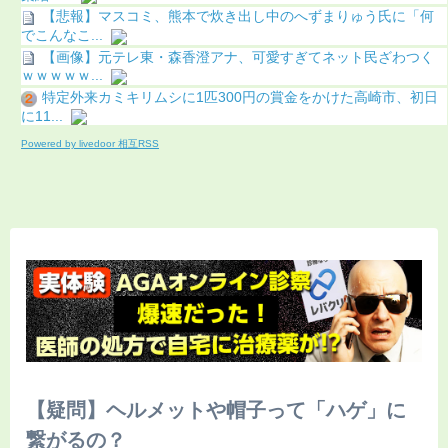
【悲報】マスコミ、熊本で炊き出し中のへずまりゅう氏に「何
でこんなこ...
【画像】元テレ東・森香澄アナ、可愛すぎてネット民ざわつく
ｗｗｗｗｗ...
特定外来カミキリムシに1匹300円の賞金をかけた高崎市、初日
に11...
Powered by livedoor 相互RSS
【疑問】ヘルメットや帽子って「ハゲ」に
繋がるの？