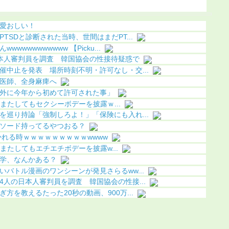
像あり）
こってしまう
果（画像
愛おしい！
TSDと診断された当時、世間はまだPT...
wwwwwwwww 【Picku...
本人審判員を調査 韓国協会の性接待疑惑で
催中止を発表 場所時刻不明・許可なし・交...
医師、全身麻痺へ
外に今年から初めて許可された事」
)、またしてもセクシーボデーを披露ｗ...
を巡り持論「強制しろよ！」「保険にも入れ...
ソード持ってるやつおる？
れる時ｗｗｗｗｗｗｗｗｗwwww
)、またしてもエチエチボデーを披露w...
学、なんかある？
バトル漫画のワンシーンが発見さらるww...
人の日本人審判員を調査 韓国協会の性接...
方を教えるたった20秒の動画、900万...