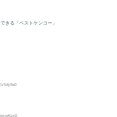
入できる「ベストケンコー」
HEvSdy9a0
4GecwKxx0