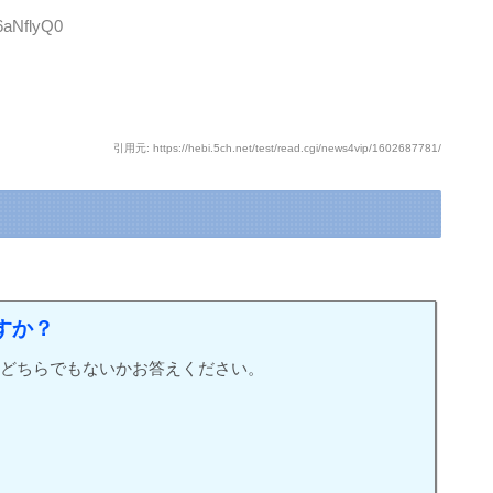
6aNflyQ0
引用元: https://hebi.5ch.net/test/read.cgi/news4vip/1602687781/
すか？
どちらでもないかお答えください。