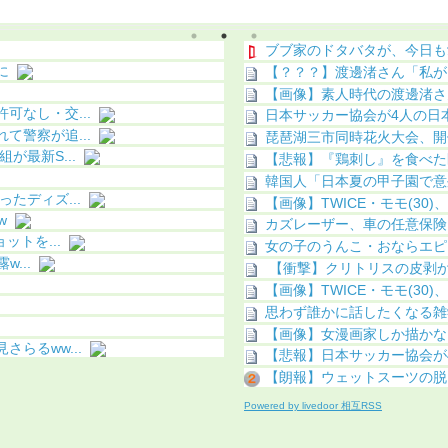
ｗ
ブブ家のドタバタが、今日も
に
【？？？】渡邊渚さん「私がP
【画像】素人時代の渡邊渚さんwww
なし・交...
日本サッカー協会が4人の日
警察が追...
琵琶湖三市同時花火大会、開
最新S...
【悲報】『鶏刺し』を食べた
韓国人「日本夏の甲子園で意
たディズ...
【画像】TWICE・モモ(30
w
カズレーザー、車の任意保険
トを...
女の子のうんこ・おならエピ
...
【衝撃】クリトリスの皮剥か
【画像】TWICE・モモ(30
思わず誰かに話したくなる雑
【画像】女漫画家しか描かない
らるww...
【悲報】日本サッカー協会が4
【朗報】ウェットスーツの脱ぎ
Powered by livedoor 相互RSS