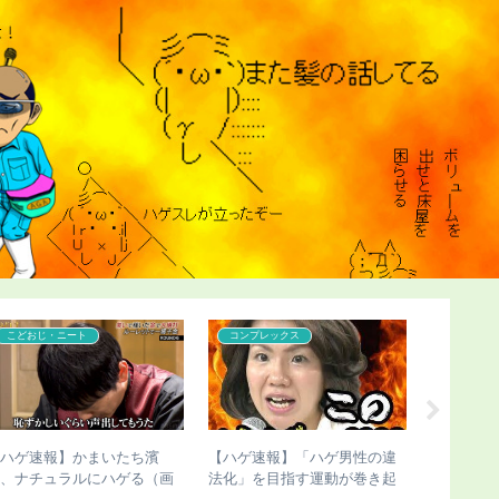
こどおじ・ニート
コンプレックス
コンプレ
【ハゲ速報】かまいたち濱
【ハゲ速報】「ハゲ男性の違
【ハゲ速
家、ナチュラルにハゲる（画
法化」を目指す運動が巻き起
若い女子