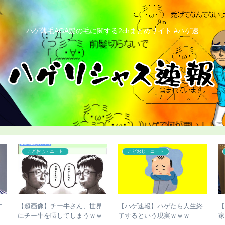
ハゲ薄毛AGA髪の毛に関する2chまとめサイト #ハゲ速
こどおじ・ニート
こどおじ・ニート
す
【超画像】チー牛さん、世界
【ハゲ速報】ハゲたら人生終
にチー牛を晒してしまうｗｗ
了するという現実ｗｗｗ