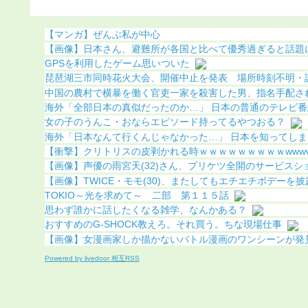
【マンガ】ぜんぶ私が中心
【画像】日本さん、避難所が各国と比べて優秀過ぎると話題
GPSを利用したゲーム思いついた
琵琶湖三市同時花火大会、開催中止を発表 場所時刻不明・許可
中国の農村で横暴を働く官吏一家を殺害した男、指名手配されて
海外「全部日本の真似だったのか…」 日本の普通のテレビ番組が
女の子のうんこ・おならエピソード持ってるやつおる？
海外「日本なんて行くんじゃなかった…」 日本を知ってしまっ
【衝撃】クリトリスの皮剥かれる時ｗｗｗｗｗｗｗｗｗwww
【画像】声優の雨宮天(32)さん、プリケツ全開のサービスショッ
【画像】TWICE・モモ(30)、またしてもエチエチボデーを披露w
TOKIO～光を求めて～ 二部 第１１５話
思わず誰かに話したくなる雑学、なんかある？
おすすめのG-SHOCK教えろ。それ買う。ちな現場仕事
【画像】女漫画家しか描かないバトル漫画のワンシーンが発見さ
Powered by livedoor 相互RSS