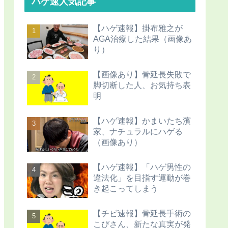
ハゲ速人気記事
【ハゲ速報】掛布雅之が
AGA治療した結果（画像あ
り）
【画像あり】骨延長失敗で
脚切断した人、お気持ち表
明
【ハゲ速報】かまいたち濱
家、ナチュラルにハゲる
（画像あり）
【ハゲ速報】「ハゲ男性の
違法化」を目指す運動が巻
き起こってしまう
【チビ速報】骨延長手術の
こびさん、新たな真実が発