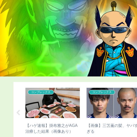
コンプレックス
コンプレックス
長失敗で脚
【ハゲ速報】掛布雅之がAGA
【画像】三笘薫の髪、ヤバ
お気持ち表
治療した結果（画像あり）
ぎる