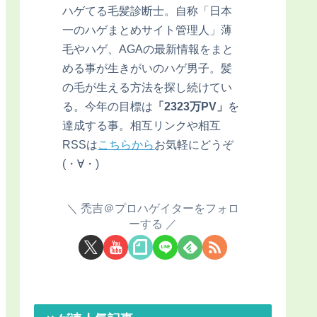
ハゲてる毛髪診断士。自称「日本
一のハゲまとめサイト管理人」薄
毛やハゲ、AGAの最新情報をまと
める事が生きがいのハゲ男子。髪
の毛が生える方法を探し続けてい
る。今年の目標は
「2323万PV」
を
達成する事。相互リンクや相互
RSSは
こちらから
お気軽にどうぞ
(・∀・)
禿吉＠プロハゲイターをフォロ
ーする