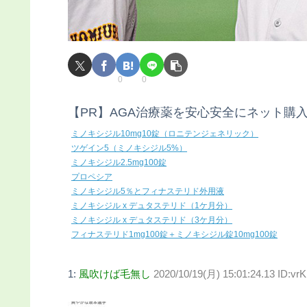
0
0
【PR】AGA治療薬を安心安全にネット購
ミノキシジル10mg10錠（ロニテンジェネリック）
ツゲイン5（ミノキシジル5%）
ミノキシジル2.5mg100錠
プロペシア
ミノキシジル5％とフィナステリド外用液
ミノキシジル x デュタステリド（1ケ月分）
ミノキシジル x デュタステリド（3ケ月分）
フィナステリド1mg100錠＋ミノキシジル錠10mg100錠
1:
風吹けば毛無し
2020/10/19(月) 15:01:24.13 ID:vr