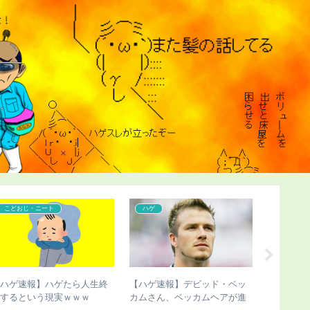
こどおじ・ニート
コンプレックス
こどおじ
【チビ速報】骨延長手術のこ
【ハゲ速報】ダウン浜田雅功
【人権速
びさん、新たな真実が発覚
さん、ハゲ散らかってしまう
ん、最悪