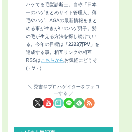
ハゲてる毛髪診断士。自称「日本
一のハゲまとめサイト管理人」薄
毛やハゲ、AGAの最新情報をまと
める事が生きがいのハゲ男子。髪
の毛が生える方法を探し続けてい
る。今年の目標は
「2323万PV」
を
達成する事。相互リンクや相互
RSSは
こちらから
お気軽にどうぞ
(・∀・)
禿吉＠プロハゲイターをフォロ
ーする