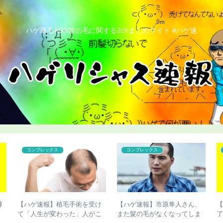
ハゲ薄毛AGA髪の毛に関する2chまとめサイト #ハゲ速
カツラ
コンプレックス
脚
【ハゲ速報】人気声優の杉田
【ハゲ速報】イケおぢさん、
表
智和さん、とんでもない髪型
若い女子をSNSで募集した結