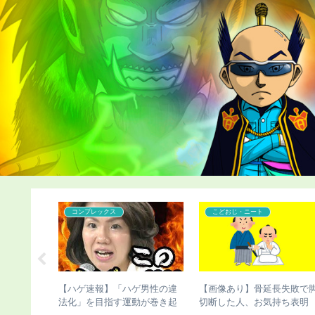
コンプレックス
こどおじ・ニート
ッド・ベッ
【悲報】ケンドーコバヤシの
【チビ速報】骨延長失敗で
ムヘアが進
過去が壮絶すぎる
切断のこびさん、お気持ち