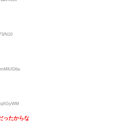
173/N10
:59mMlUG6a
AfCqXGyWM
だったからな