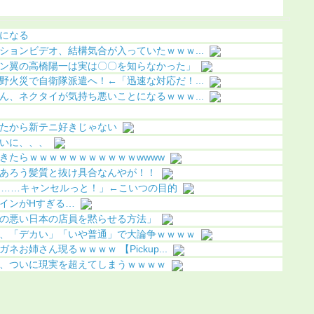
（画像あり）
（動画あり）
り）
になる
ションビデオ、結構気合が入っていたｗｗｗ...
ン翼の高橋陽一は実は〇〇を知らなかった」
野火災で自衛隊派遣へ！←「迅速な対応だ！...
ん、ネクタイが気持ち悪いことになるｗｗｗ...
たから新テニ好きじゃない
いに、、、
きたらｗｗｗｗｗｗｗｗｗｗｗwwww
あろう髪質と抜け具合なんやが！！
………キャンセルっと！」←こいつの目的
インがHすぎる…
の悪い日本の店員を黙らせる方法」
、「デカい」「いや普通」で大論争ｗｗｗｗ
お姉さん現るｗｗｗｗ 【Pickup...
、ついに現実を超えてしまうｗｗｗｗ