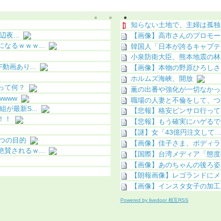
になる（画像あり）
果（画像あり）
知らない土地で、主婦は孤独
夜...
【画像】高市さんのプロモー
るｗｗｗ...
韓国人「日本が誇るキャプテ
小泉防衛大臣、熊本地震の林
画あり...
【画像】本物の野原ひろしさ
ホルムズ海峡、開放
って何？
薫の出番や強化が一切なかっ
www
職場の人妻と不倫をして、つ
最新S...
【悲報】格安ピンサロ行って
！！
【悲報】もう確実にハゲるで
【謎】女「43億円注文して
つの目的
【画像】佳子さま、ボディラ
されるｗ...
【国際】台湾メディア「態度
【画像】あのちゃんの後ろ姿
【朗報画像】レゴランドにメガネ
【画像】インスタ女子の加工
Powered by livedoor 相互RSS