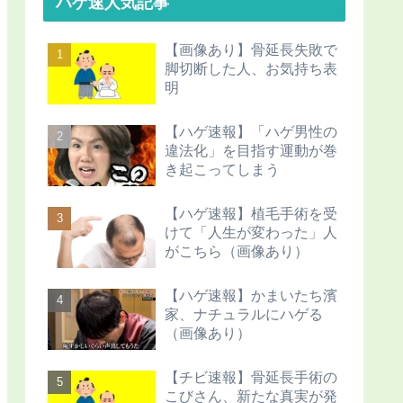
ハゲ速人気記事
【画像あり】骨延長失敗で
脚切断した人、お気持ち表
明
【ハゲ速報】「ハゲ男性の
違法化」を目指す運動が巻
き起こってしまう
【ハゲ速報】植毛手術を受
けて「人生が変わった」人
がこちら（画像あり）
【ハゲ速報】かまいたち濱
家、ナチュラルにハゲる
（画像あり）
【チビ速報】骨延長手術の
こびさん、新たな真実が発