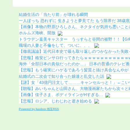
明（画像あり）
結婚生活の「当たり前」が壊れる瞬間
一人ぼっち 恐れずに 生きようと夢見てた もう限界だ 38歳底辺
【画像】本物の野原ひろしさん、ネクタイが気持ち悪いことにな
ホルムズ海峡、開放
トラウデン直美キャスター うっすらと谷間の裾野！！【GIF動
職場の人妻と不倫をして、ついに、、、
【徹底議論】近代日本史で最も取り返しのつかなかった失敗
【悲報】格安ピンサロ行ってきたらｗｗｗｗｗｗｗｗｗｗｗw
海外「全部日本の真似だったのか…」 日本の普通のテレビ番組が
【悲報】もう確実にハゲるであろう髪質と抜け具合なんやが
結婚式の二次会で知り合った娘達と乱交した話
【謎】女「43億円注文して………キャンセルっと！」←こい
【朗報】みいちゃんと山田さん、大物漫画家たちから次々と絶賛
【画像】佳子さま、ボディラインがHすぎる…
【悲報】ロシア、じわじわと逝き始める
Powered by livedoor 相互RSS