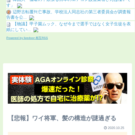
す」
辺野古転覆ﾀﾋ亡事故、学校法人同志社の第三者委員会が調査報
告書を公...
【物議】甲子園ムック、なぜ今まで選手ではなく女子生徒を表
紙にしてい...
Powered by livedoor 相互RSS
【悲報】ワイ将軍、髪の構造が謎過ぎる
2020.10.25