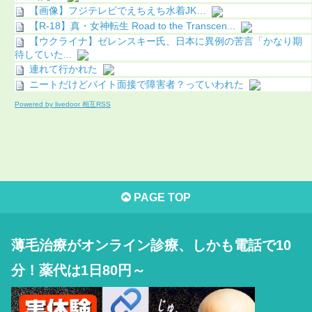
【画像】フジテレビでえちえち水着JK…
【R-18】真・女神転生 Road to the Transcen...
【ウクライナ】ゼレンスキー氏、日本に異例の苦言「かなり期
待していた...
連れて行かれた
ニートだけどバイト面接で障害者？っていわれた
Powered by livedoor 相互RSS
PAGE TOP
薄毛治療がオンライン診療、しかも電話で10
分！薬代は1日80円～