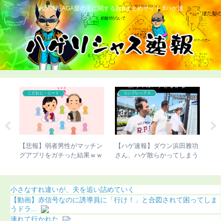
ハゲ薄毛AGA髪の毛に関する2chまとめサイト #ハゲ速
こどおじ・ニート
コンプレックス
で脚
【悲報】弱者男性がマッチン
【ハゲ速報】ダウン浜田雅功
【
明
グアプリをガチった結果ｗｗ
さん、ハゲ散らかってしまう
カ
ｗ
（動画あり）
化
小さなすれ違いが、夫を追い詰めていく
【動画】赤信号なのに誘導員に「行け！」と合図されて困ってしま
うドラ...
連れて行かれた