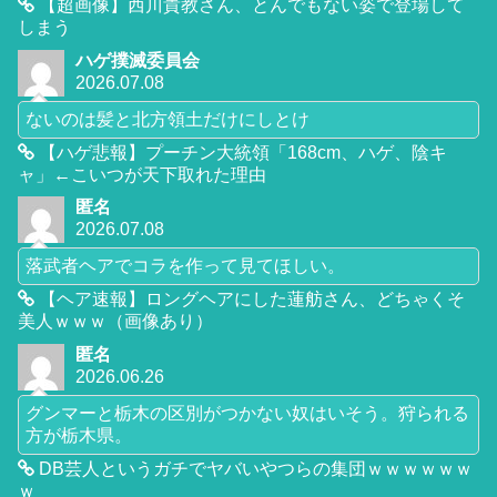
【超画像】西川貴教さん、とんでもない姿で登場して
しまう
ハゲ撲滅委員会
2026.07.08
ないのは髪と北方領土だけにしとけ
【ハゲ悲報】プーチン大統領「168cm、ハゲ、陰キ
ャ」←こいつが天下取れた理由
匿名
2026.07.08
落武者ヘアでコラを作って見てほしい。
【ヘア速報】ロングヘアにした蓮舫さん、どちゃくそ
美人ｗｗｗ（画像あり）
匿名
2026.06.26
グンマーと栃木の区別がつかない奴はいそう。狩られる
方が栃木県。
DB芸人というガチでヤバいやつらの集団ｗｗｗｗｗｗ
ｗ