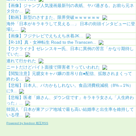
【画像】ジャンプ人気漫画最新刊の表紙、ヤバ過ぎる。お前ら元ネ
タ分か...
【動画】新型のさすまた、限界突破ｗｗｗｗｗｗ
海外「日本がキラキラして見える…」 日本の街頭インタビューに登
場し...
【画像】フジテレビでえちえち水着JK…
【R-18】真・女神転生 Road to the Transcen...
【ウクライナ】ゼレンスキー氏、日本に異例の苦言「かなり期待し
ていた...
連れて行かれた
ニートだけどバイト面接で障害者？っていわれた
【閲覧注意】元臆女キャバ嬢の首吊り自●配信、拡散されまくって
終わる...
【悲報】日本人、バカかもしれない。食品消費税減税（8%→1%）
に9...
【悲報】医者「娘さん、ダウン症です」キラキラ女さん「人生終わ
った」...
韓国人「日本が東アジア地域で最も高い結婚率と出生率を維持して
いる理...
Powered by livedoor 相互RSS