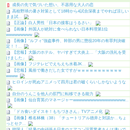
成長の先で気づいた想い、不器用な大人の恋
高校野球の暑さ対策として18時から4試合深夜までやれば涼しい
まま試...
【正論】白人男性「日本の接客はうるさい」
【画像】外国人が絶対に食べられない日本料理第1位
wwwwwwwww
【画像】“ルフィ”強盗事件、幹部の男に懲役20年の有罪判決確
定！！...
【悲報】大阪のホテル、ヤバすぎて大炎上…「大阪の洗礼を受
けました」
【画像】フジテレビでえちえち水着JK…
【悲報】風俗で働きだした女ですがｗｗｗｗｗｗｗｗｗｗｗ
wwww
ヒロインが死ぬアニメって四月は君の嘘くらいしかないような
自分のうんこを他人の肛門に転移できる能力
【画像】仙台育英のマネージャーwwwwwwwwwwwwwwwwww...
「ドカ食いダイスキ！もちづきさん」TVアニメ化
【画像】椎名林檎（38）「チュートリアル徳井と対談か…ちょ
っとセク...
韓国人「猛暑の中頑張る日本のエアコン設置業者さんは凄いで