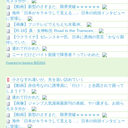
元ネタ分か...
【動画】新型のさすまた、限界突破ｗｗｗｗｗｗ
海外「日本がキラキラして見える…」 日本の街頭インタビュー
に登場し...
【画像】フジテレビでえちえち水着JK…
【R-18】真・女神転生 Road to the Transcen...
【ウクライナ】ゼレンスキー氏、日本に異例の苦言「かなり期
待していた...
連れて行かれた
ニートだけどバイト面接で障害者？っていわれた
Powered by livedoor 相互RSS
小さなすれ違いが、夫を追い詰めていく
【動画】赤信号なのに誘導員に「行け！」と合図されて困って
しまうドラ...
連れて行かれた
【画像】ジャンプ人気漫画最新刊の表紙、ヤバ過ぎる。お前ら
元ネタ分か...
【動画】新型のさすまた、限界突破ｗｗｗｗｗｗ
海外「日本がキラキラして見える…」 日本の街頭インタビュー
に登場し...