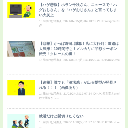
【ハゲ悲報】ホラン千秋さん、ニュースで「ハ
グおじさん」を「ハゲおじさん」と言ってしま
い大炎上
1: 風吹けば毛無し 2021/07/15(木) 04:10:52.26 ID:a2kgnkuK0
夕...
【悲報】かっぱ寿司､謝罪！店に大行列！道路は
大渋滞！10時間待ち！メルカリに半額クーポン
転売！クレームの嵐！
1: 風吹けば毛無し 2021/09/27(月) 14:46:20.43 ID:kvBu7OiW9
...
【速報】誰でも「清潔感」が出る髪型が発見さ
れる！！！（画像あり）
1: 風吹けば毛無し 21/02/24(水)16:07:24 ID:hJK 髪型変えただ
けで周りから...
就活だけど髪切りたくない
1: 風吹けば毛無し 2020/11/10(火) 11:27:40.34 ID:PTB1ccLad
...