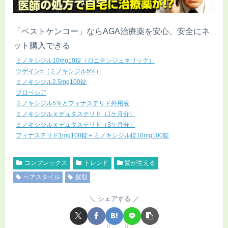
「ベストケンコー」ならAGA治療薬を安心、安全にネ
ット購入できる
ミノキシジル10mg10錠（ロニテンジェネリック）
ツゲイン5（ミノキシジル5%）
ミノキシジル2.5mg100錠
プロペシア
ミノキシジル5％とフィナステリド外用液
ミノキシジル x デュタステリド（1ケ月分）
ミノキシジル x デュタステリド（3ケ月分）
フィナステリド1mg100錠＋ミノキシジル錠10mg100錠
コンプレックス
トレンド
髪が生える
ヘアスタイル
髪型
シェアする
0
0