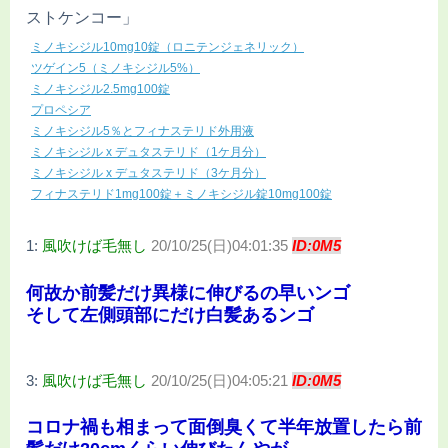
ストケンコー」
ミノキシジル10mg10錠（ロニテンジェネリック）
ツゲイン5（ミノキシジル5%）
ミノキシジル2.5mg100錠
プロペシア
ミノキシジル5％とフィナステリド外用液
ミノキシジル x デュタステリド（1ケ月分）
ミノキシジル x デュタステリド（3ケ月分）
フィナステリド1mg100錠＋ミノキシジル錠10mg100錠
1:
風吹けば毛無し
20/10/25(日)04:01:35
ID:0M5
何故か前髪だけ異様に伸びるの早いンゴ
そして左側頭部にだけ白髪あるンゴ
3:
風吹けば毛無し
20/10/25(日)04:05:21
ID:0M5
コロナ禍も相まって面倒臭くて半年放置したら前