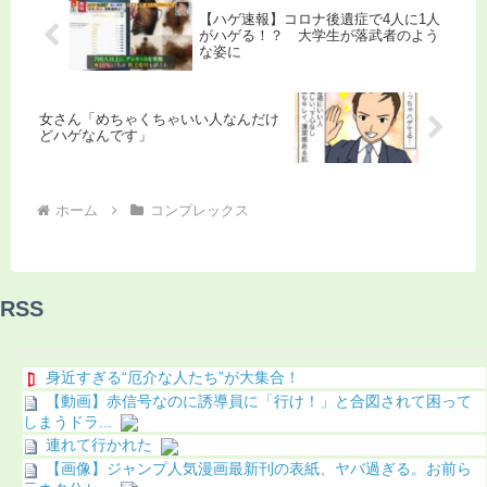
【ハゲ速報】コロナ後遺症で4人に1人
がハゲる！？ 大学生が落武者のよう
な姿に
女さん「めちゃくちゃいい人なんだけ
どハゲなんです」
ホーム
コンプレックス
RSS
身近すぎる“厄介な人たち”が大集合！
【動画】赤信号なのに誘導員に「行け！」と合図されて困って
しまうドラ...
連れて行かれた
【画像】ジャンプ人気漫画最新刊の表紙、ヤバ過ぎる。お前ら