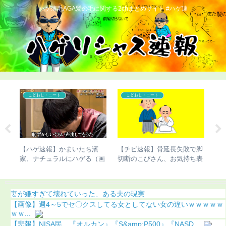
ハゲ薄毛AGA髪の毛に関する2chまとめサイト #ハゲ速
こどおじ・ニート
こどおじ・ニート
世界
【ハゲ速報】かまいたち濱
【チビ速報】骨延長失敗で脚
【
ｗｗ
家、ナチュラルにハゲる（画
切断のこびさん、お気持ち表
び
像あり）
明（画像あり）
（
妻が嫌すぎて壊れていった、ある夫の現実
【画像】週4～5でセ〇クスしてる女としてない女の違いｗｗｗｗｗ
ｗｗ...
【悲報】NISA民、『オルカン』『S&amp;P500』『NASD...