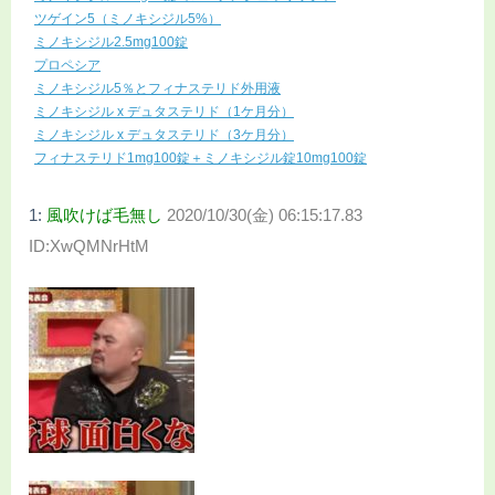
ツゲイン5（ミノキシジル5%）
ミノキシジル2.5mg100錠
プロペシア
ミノキシジル5％とフィナステリド外用液
ミノキシジル x デュタステリド（1ケ月分）
ミノキシジル x デュタステリド（3ケ月分）
フィナステリド1mg100錠＋ミノキシジル錠10mg100錠
1:
風吹けば毛無し
2020/10/30(金) 06:15:17.83
ID:XwQMNrHtM