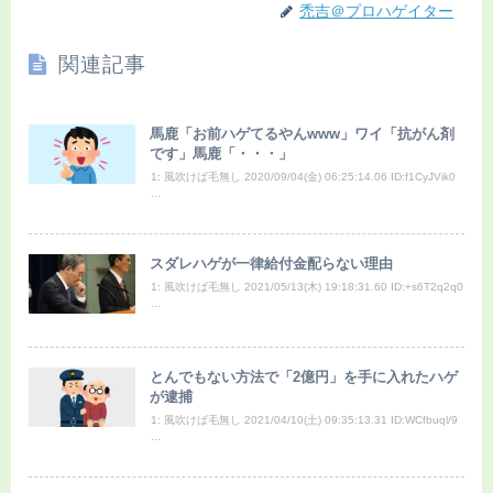
禿吉＠プロハゲイター
関連記事
馬鹿「お前ハゲてるやんwww」ワイ「抗がん剤
です」馬鹿「・・・」
1: 風吹けば毛無し 2020/09/04(金) 06:25:14.06 ID:f1CyJVik0
...
スダレハゲが一律給付金配らない理由
1: 風吹けば毛無し 2021/05/13(木) 19:18:31.60 ID:+s6T2q2q0
...
とんでもない方法で「2億円」を手に入れたハゲ
が逮捕
1: 風吹けば毛無し 2021/04/10(土) 09:35:13.31 ID:WCfbuql/9
...