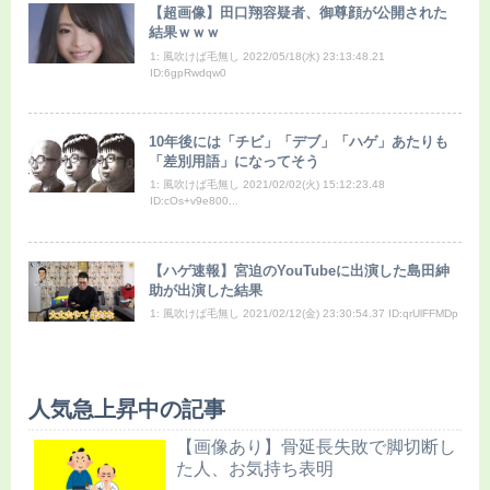
【超画像】田口翔容疑者、御尊顔が公開された
結果ｗｗｗ
1: 風吹けば毛無し 2022/05/18(水) 23:13:48.21
ID:6gpRwdqw0
10年後には「チビ」「デブ」「ハゲ」あたりも
「差別用語」になってそう
1: 風吹けば毛無し 2021/02/02(火) 15:12:23.48
ID:cOs+v9e800...
【ハゲ速報】宮迫のYouTubeに出演した島田紳
助が出演した結果
1: 風吹けば毛無し 2021/02/12(金) 23:30:54.37 ID:qrUlFFMDp
人気急上昇中の記事
【画像あり】骨延長失敗で脚切断し
た人、お気持ち表明