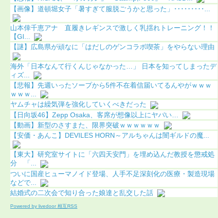
【画像】道頓堀女子「暑すぎて服脱ごうかと思った」･････････...
山本倖千恵アナ 直履きレギンスで激しく乳揺れトレーニング！！
【GI...
【謎】広島県が頑なに「はだしのゲンコラボ喫茶」をやらない理由
海外「日本なんて行くんじゃなかった…」 日本を知ってしまったデ
ィズ...
【悲報】先週いったソープから5件不在着信届いてるんやがｗｗｗ
ｗｗｗ...
ヤムチャは繰気弾を強化していくべきだった
【日向坂46】Zepp Osaka、客席が想像以上にヤバい…
【動画】新型のさすまた、限界突破ｗｗｗｗｗｗ
【安価・あんこ】DEVILES HORN～アルちゃんは闇ギルドの魔...
【東大】研究室サイトに「六四天安門」を埋め込んだ教授を懲戒処
分 「...
ついに国産ヒューマノイド登場、人手不足深刻化の医療・製造現場
などで...
結婚式の二次会で知り合った娘達と乱交した話
Powered by livedoor 相互RSS