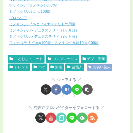
ツゲイン5（ミノキシジル5%）
ミノキシジル2.5mg100錠
プロペシア
ミノキシジル5％とフィナステリド外用液
ミノキシジル x デュタステリド（1ケ月分）
ミノキシジル x デュタステリド（3ケ月分）
フィナステリド1mg100錠＋ミノキシジル錠10mg100錠
こどおじ・ニート
コンプレックス
デブ・肥満
トレンド
ハゲ
無職
芸能人
お笑い芸人
シェアする
0
0
禿吉＠プロハゲイターをフォローする