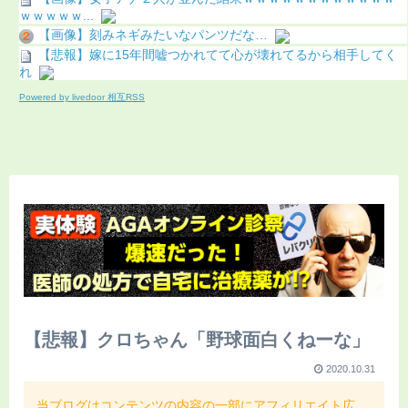
ｗｗｗｗｗ...
【画像】刻みネギみたいなパンツだな…
【悲報】嫁に15年間嘘つかれてて心が壊れてるから相手してく
れ
Powered by livedoor 相互RSS
【悲報】クロちゃん「野球面白くねーな」
2020.10.31
当ブログはコンテンツの内容の一部にアフィリエイト広