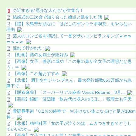
身近すぎる“厄介な人たち”が大集合！
結婚式の二次会で知り合った娘達と乱交した話
【謎】広島県が頑なに「はだしのゲンコラボ喫茶」をやらない
理由
芸人のコンビ名を和訳して一番ダサいコンビランキングｗｗｗ
ｗｗｗｗ
連れて行かれた
【動画】謎の女剣士が陰好み
【画像】女子、整形に成功「この形の鼻が全女子の理想だと思
う」⇒
【画像】これ超おすすめ
【悲報】 週刊少年ジャンプさん、最大発行部数653万部から急
降下で...
【脱衣麻雀】「スーパーリアル麻雀 Venus Returns」8月...
【芸能】錦鯉・渡辺隆「飲み代は収入のほぼ…」税理士も仰天
骨延長手術「0.2％の確率で一生歩けない体になるけど足が10cm
伸...
【悲報】精神科医「女の子が泣くのは、ムカつきすぎてどうし
ていいのか...
【画像】女子アナ２人が並んだ結果ｗｗｗｗｗｗｗｗｗｗｗｗ