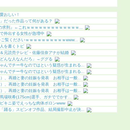
果（画像あり）
愛おしい！
」だった作品って何がある？
求刑』←これｗｗｗｗｗｗｗｗｗｗｗｗｗ...
で外出する女性が急増中
覧くださいｗｗｗｗｗｗｗｗｗｗwww...
人を書くトピ
＆元読売テレビ・佐藤佳奈アナが結婚
どんな人なんだろ」→ググる
ゃんでチー牛なのではという疑惑が生まれる...
ゃんでチー牛なのではという疑惑が生まれる...
）、再婚と妻の妊娠を発表 お相手は一般...
）、再婚と妻の妊娠を発表 お相手は一般...
）、再婚と妻の妊娠を発表 お相手は一般...
咲希(175cm)選手、ガチででかす...
ビキニ姿でえっちな肉体ボロンwww
「踊る」スピンオフ作品、結局撮影中止が決...