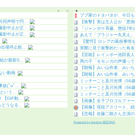
こってしまう
明（画像あり）
ブブ家のドタバタが、今日も
声明で円...
【衝撃】実は主人公が「悪側
中止が正...
『ジャンポケ斉藤、懲役7年の
中止が正...
あえて「ブラジャー丸見え」
【驚愕】ロシアの風俗事情をご
場停止処...
実際に見て衝撃的だった有名
【芸能】レインボー池田直人
最新S...
男の子「モモンガの声優って
【朗報】みい山作者、みいち
ない動画
【朗報】みい山作者、みいち
ミッチーこと及川光博（56歳
ﾟoﾟ...
ミッチーこと及川光博（56歳
いう...
ミッチーこと及川光博（56歳
IF動...
【画像】女子プロゴルファー馬場
うなる...
【画像】現役アスリート、紐
【悲報】佐藤二朗さん主演の
Powered by livedoor 相互RSS