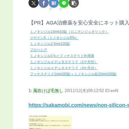
0
0
【PR】AGA治療薬を安心安全にネット購
ミノキシジル10mg10錠（ロニテンジェネリック）
ツゲイン5（ミノキシジル5%）
ミノキシジル2.5mg100錠
プロペシア
ミノキシジル5％とフィナステリド外用液
ミノキシジル x デュタステリド（1ケ月分）
ミノキシジル x デュタステリド（3ケ月分）
フィナステリド1mg100錠＋ミノキシジル錠10mg100錠
1:
風吹けば毛無し
20/11/12(木)09:12:52 ID:enN
https://sakamobi.com/news/non-silicon