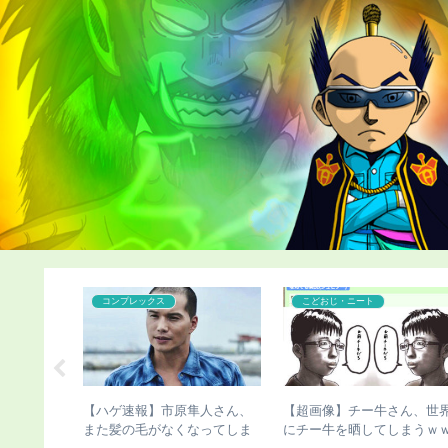
カツラ
こどおじ・ニート
がマッチン
【ハゲ速報】人気声優の杉田
【ハゲ速報】ハゲたら人生
た結果ｗｗ
智和さん、とんでもない髪型
了するという現実ｗｗｗ