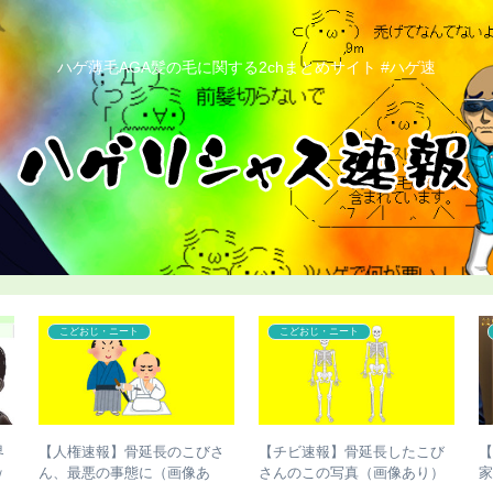
ハゲ薄毛AGA髪の毛に関する2chまとめサイト #ハゲ速
コンプレックス
こどおじ・ニート
終
【ハゲ速報】「ハゲ男性の違
【チビ速報】骨延長失敗で脚
法化」を目指す運動が巻き起
切断のこびさん、お気持ち表