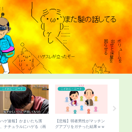
コンプレックス
コンプレックス
こどおじ
【悲報】ケンドーコバヤシの
【ハゲ速報】イケおぢさん、
【画像あ
過去が壮絶すぎる
若い女子をSNSで募集した結
切断した