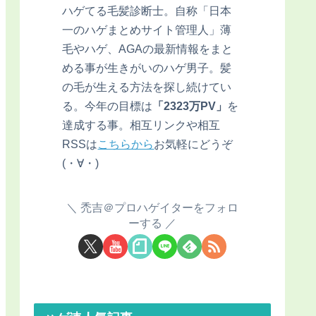
ハゲてる毛髪診断士。自称「日本
一のハゲまとめサイト管理人」薄
毛やハゲ、AGAの最新情報をまと
める事が生きがいのハゲ男子。髪
の毛が生える方法を探し続けてい
る。今年の目標は
「2323万PV」
を
達成する事。相互リンクや相互
RSSは
こちらから
お気軽にどうぞ
(・∀・)
禿吉＠プロハゲイターをフォロ
ーする