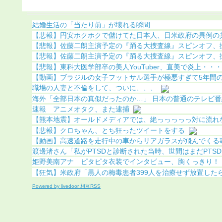
になる（画像あり）
結婚生活の「当たり前」が壊れる瞬間
【悲報】円安ホクホクで儲けてた日本人、日米政府の異例の共同
【悲報】佐藤二朗主演予定の『踊る大捜査線』スピンオフ、撮影
【悲報】佐藤二朗主演予定の『踊る大捜査線』スピンオフ、撮影
【悲報】東科大医学部卒の美人YouTuber、直美で炎上・・・
【動画】ブラジルの女子フットサル選手が極悪すぎて5年間の出
職場の人妻と不倫をして、ついに、、、
海外「全部日本の真似だったのか…」 日本の普通のテレビ番組が
速報 アニメオタク、また逮捕
【熊本地震】オールドメディアでは、絶っっっっっ対に流れ
【悲報】クロちゃん、とち狂ったツイートをする
【動画】高速道路を走行中の車からリアガラスが飛んでくる事故(
渡邊渚さん「私がPTSDと診断された当時、世間はまだPTSDと
姫野美南アナ ピタピタ衣装でインタビュー、胸くっきり！！【G
【狂気】米政府「黒人の梅毒患者399人を治療せず放置したらど
Powered by livedoor 相互RSS