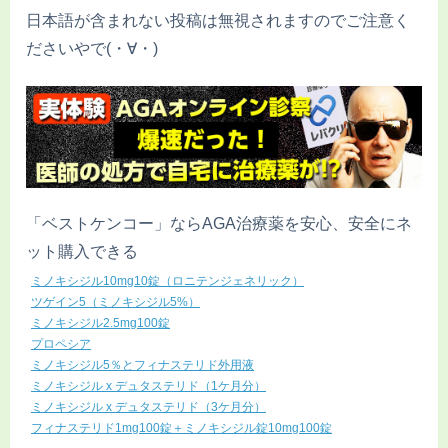
日本語が含まれない投稿は無視されますのでご注意く
ださいやで(・∀・)
「ベストケンコー」ならAGA治療薬を安心、安全にネ
ット購入できる
ミノキシジル10mg10錠（ロニテンジェネリック）
ツゲイン5（ミノキシジル5%）
ミノキシジル2.5mg100錠
プロペシア
ミノキシジル5％とフィナステリド外用液
ミノキシジル x デュタステリド（1ケ月分）
ミノキシジル x デュタステリド（3ケ月分）
フィナステリド1mg100錠＋ミノキシジル錠10mg100錠