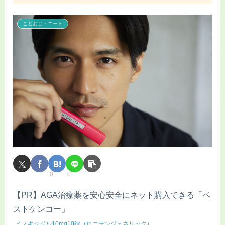
こどおじ・ニート
0
0
【PR】AGA治療薬を安心安全にネット購入できる「ベ
ストケンコー」
ミノキシジル10mg10錠（ロニテンジェネリック）