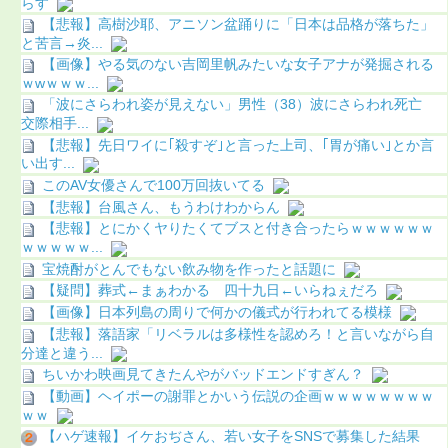
らす
【悲報】高樹沙耶、アニソン盆踊りに「日本は品格が落ちた」
と苦言→炎...
【画像】やる気のない吉岡里帆みたいな女子アナが発掘される
ｗwｗｗｗ...
「波にさらわれ姿が見えない」男性（38）波にさらわれ死亡
交際相手...
【悲報】先日ワイに｢殺すぞ｣と言った上司、｢胃が痛い｣とか言
い出す...
このAV女優さんで100万回抜いてる
【悲報】台風さん、もうわけわからん
【悲報】とにかくヤりたくてブスと付き合ったらｗｗｗｗｗｗ
ｗｗｗｗｗ...
宝焼酎がとんでもない飲み物を作ったと話題に
【疑問】葬式←まぁわかる 四十九日←いらねぇだろ
【画像】日本列島の周りで何かの儀式が行われてる模様
【悲報】落語家「リベラルは多様性を認めろ！と言いながら自
分達と違う...
ちいかわ映画見てきたんやがバッドエンドすぎん？
【動画】ヘイポーの謝罪とかいう伝説の企画ｗｗｗｗｗｗｗｗ
ｗｗ
【ハゲ速報】イケおぢさん、若い女子をSNSで募集した結果