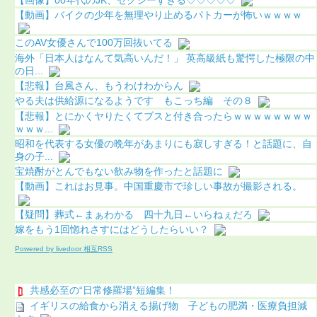
【動画】バイクの少年を無理やり止めるパトカーが怖いｗｗｗｗ
このAV女優さんで100万回抜いてる
海外「日本人はなんて気高いんだ！」 英高級紙も驚愕した極限の中
の日...
【悲報】台風さん、もうわけわからん
やる夫は供給源になるようです もこっち編 その８
【悲報】とにかくヤりたくてブスと付き合ったらｗｗｗｗｗｗｗｗ
ｗｗｗ...
昭和を代表する女優の晩年があまりにも寂しすぎる！と話題に、自
身の子...
宝焼酎がとんでもない飲み物を作ったと話題に
【動画】これはお見事。中国重慶市で珍しい事故が撮影される。
【疑問】葬式←まぁわかる 四十九日←いらねぇだろ
嫁をもう1回惚れさすにはどうしたらいい？
Powered by livedoor 相互RSS
共感必至の“日常修羅場”短編集！
イギリスの給食から消える揚げ物 子どもの肥満・医療負担減