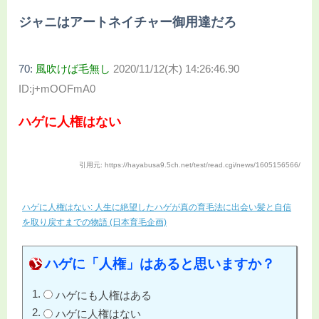
ジャニはアートネイチャー御用達だろ
70:
風吹けば毛無し
2020/11/12(木) 14:26:46.90
ID:j+mOOFmA0
ハゲに人権はない
引用元: https://hayabusa9.5ch.net/test/read.cgi/news/1605156566/
ハゲに人権はない: 人生に絶望したハゲが真の育毛法に出会い髪と自信
を取り戻すまでの物語 (日本育毛企画)
ハゲに「人権」はあると思いますか？
ハゲにも人権はある
ハゲに人権はない