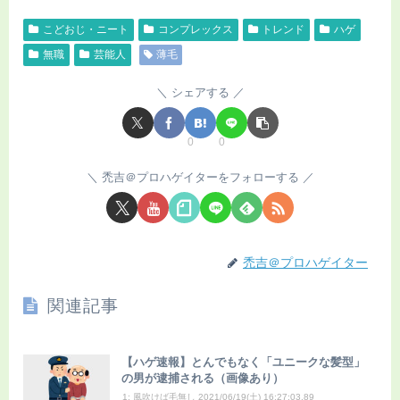
こどおじ・ニート
コンプレックス
トレンド
ハゲ
無職
芸能人
薄毛
シェアする
0
0
禿吉＠プロハゲイターをフォローする
禿吉＠プロハゲイター
関連記事
【ハゲ速報】とんでもなく「ユニークな髪型」
の男が逮捕される（画像あり）
1: 風吹けば毛無し 2021/06/19(土) 16:27:03.89