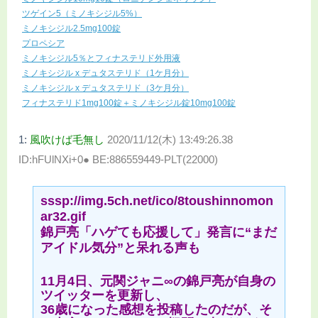
ツゲイン5（ミノキシジル5%）
ミノキシジル2.5mg100錠
プロペシア
ミノキシジル5％とフィナステリド外用液
ミノキシジル x デュタステリド（1ケ月分）
ミノキシジル x デュタステリド（3ケ月分）
フィナステリド1mg100錠＋ミノキシジル錠10mg100錠
1:
風吹けば毛無し
2020/11/12(木) 13:49:26.38
ID:hFUlNXi+0● BE:886559449-PLT(22000)
sssp://img.5ch.net/ico/8toushinnomon
ar32.gif
錦戸亮「ハゲても応援して」発言に“まだ
アイドル気分”と呆れる声も
11月4日、元関ジャニ∞の錦戸亮が自身の
ツイッターを更新し、
36歳になった感想を投稿したのだが、そ