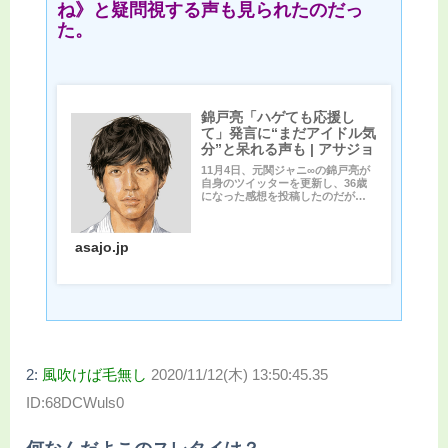
ね》と疑問視する声も見られたのだっ
た。
錦戸亮「ハゲても応援し
て」発言に“まだアイドル気
分”と呆れる声も | アサジョ
11月4日、元関ジャニ∞の錦戸亮が
自身のツイッターを更新し、36歳
になった感想を投稿したのだが、
その内容にファンからは疑...
asajo.jp
2:
風吹けば毛無し
2020/11/12(木) 13:50:45.35
ID:68DCWuls0