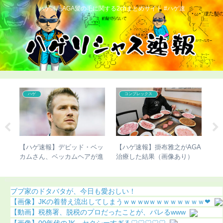
ハゲ薄毛AGA髪の毛に関する2chまとめサイト #ハゲ速
ハゲ
コンプレックス
バす
【ハゲ速報】デビッド・ベッ
【ハゲ速報】掛布雅之がAGA
【
カムさん、ベッカムヘアが進
治療した結果（画像あり）
て
化（画像あり）
ち
ブブ家のドタバタが、今日も愛おしい！
【画像】JKの着替え流出してしまうｗｗｗwｗｗｗｗｗｗｗｗ❤
【動画】税務署、脱税のプロだったことが、バレるwww
【画像】00年代のJK、セクシーすぎる♡♡♡♡♡