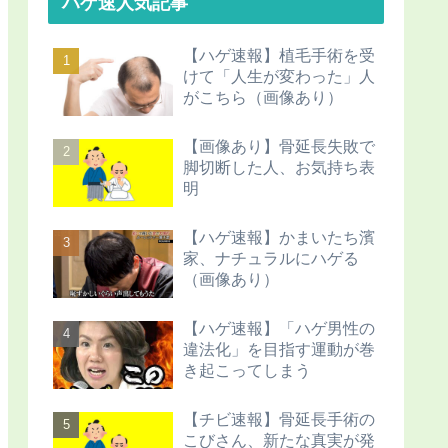
ハゲ速人気記事
【ハゲ速報】植毛手術を受
けて「人生が変わった」人
がこちら（画像あり）
【画像あり】骨延長失敗で
脚切断した人、お気持ち表
明
【ハゲ速報】かまいたち濱
家、ナチュラルにハゲる
（画像あり）
【ハゲ速報】「ハゲ男性の
違法化」を目指す運動が巻
き起こってしまう
【チビ速報】骨延長手術の
こびさん、新たな真実が発