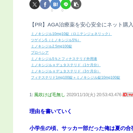
0
0
【PR】AGA治療薬を安心安全にネット購
ミノキシジル10mg10錠（ロニテンジェネリック）
ツゲイン5（ミノキシジル5%）
ミノキシジル2.5mg100錠
プロペシア
ミノキシジル5％とフィナステリド外用液
ミノキシジル x デュタステリド（1ケ月分）
ミノキシジル x デュタステリド（3ケ月分）
フィナステリド1mg100錠＋ミノキシジル錠10mg100錠
1:
風吹けば毛無し
2020/11/10(火) 20:53:43.476
ID:+
理由を書いていく
小学生の頃、サッカー部だった俺は夏の合