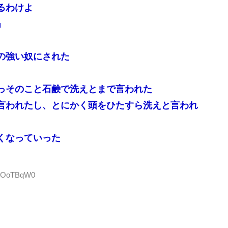
るわけよ
」
の強い奴にされた
っそのこと石鹸で洗えとまで言われた
言われたし、とにかく頭をひたすら洗えと言われ
くなっていった
:3yOoTBqW0