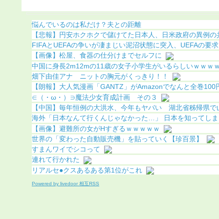
ちら（画像あり）
こってしまう
悩んでいるのは私だけ？夫との距離
【悲報】円安ホクホクで儲けてた日本人、日米政府の異例の共同
FIFAとUEFAの争いが凄まじい泥沼状態に突入、UEFAの要求を
【画像】松屋、食器の仕分けまでセルフに
中国に身長2m12mの11歳の女子小学生がいるらしいｗｗｗｗｗ
畑下由佳アナ ニットの胸元がくっきり！！
【朗報】大人気漫画「GANTZ」がAmazonでなんと全巻100円.
∈（・ω・）∋魔法少女育成計画 その３
【中国】毎年恒例の大洪水、今年もヤバい 湖北省秭帰県で山洪
海外「日本なんて行くんじゃなかった…」 日本を知ってしまっ
【画像】避難所の女がHすぎるｗｗｗｗｗ
世界の「変わった自動販売機」を貼っていく【珍百景】
すまんワイでシコって
連れて行かれた
リアルセ●クスあるある第1位がこれ
Powered by livedoor 相互RSS