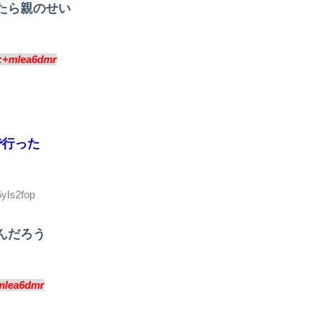
たら親のせい
:+mlea6dmr
で行った
6yIs2fop
んだろう
mlea6dmr