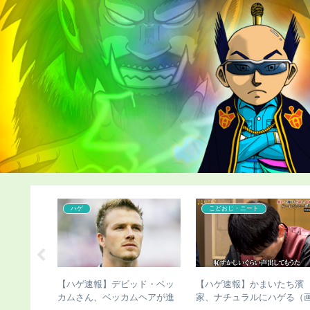
コンプレックス
コンプレックス
長のこびさ
【ハゲ速報】植毛手術を受け
【ハゲ速報】「ハゲ男性の
（画像あ
て「人生が変わった」人がこ
法化」を目指す運動が巻き