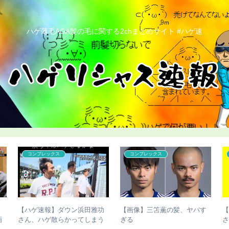
ハゲ薄毛AGA髪の毛に関する2chまとめサイト #ハゲ速
こどおじ・ニート
コンプレックス
違
【ハゲ速報】ハゲたら人生終
【ハゲ速報】藤井隆さん、地
起
了するという現実ｗｗｗ
味にハゲる（画像あり）