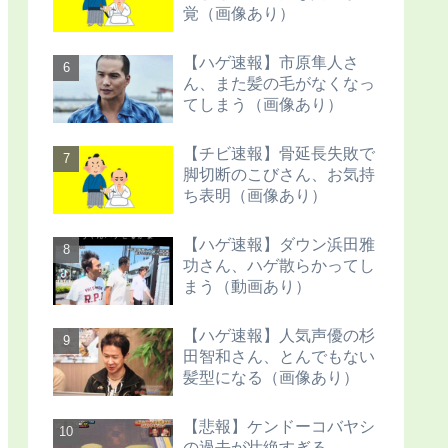
覚（画像あり）
【ハゲ速報】市原隼人さ
ん、また髪の毛がなくなっ
てしまう（画像あり）
【チビ速報】骨延長失敗で
脚切断のこびさん、お気持
ち表明（画像あり）
【ハゲ速報】ダウン浜田雅
功さん、ハゲ散らかってし
まう（動画あり）
【ハゲ速報】人気声優の杉
田智和さん、とんでもない
髪型になる（画像あり）
【悲報】ケンドーコバヤシ
の過去が壮絶すぎる