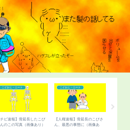
こどおじ・ニート
コンプレックス
こどおじ
【画像あり】骨延長失敗で脚
【悲報】ケンドーコバヤシの
【チビ速
切断した人、お気持ち表明
過去が壮絶すぎる
切断のこ