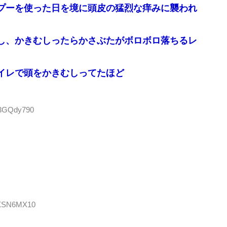
プーを使った日を境に頭皮の猛烈な痒みに襲われ
し、かきむしったらかさぶたがボロボロ落ちるレ
イレで頭をかきむしってたほど
H3GQdy790
:cXSN6MX10