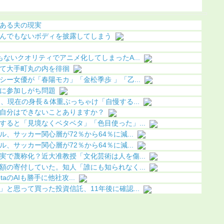
明（画像
ある夫の現実
んでもないボディを披露してしまう
ないクオリティでアニメ化してしまったA...
て大手町丸の内を徘徊
ー女優が「春陽モカ」「金松季歩 」「乙...
に参加しがち問題
、現在の身長＆体重ぶっちゃけ「自慢する...
自分はできないことありますか？
すると「見境なくベタベタ」「色目使った」...
、サッカー関心層が72％から64％に減...
、サッカー関心層が72％から64％に減...
実で蔑称化？近大准教授「文化芸術は人を傷...
額の寄付していた。知人「誰にも知られなく...
MetaのAIも勝手に他社攻...
と思って買った投資信託、11年後に確認...