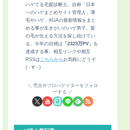
ハゲてる毛髪診断士。自称「日本
一のハゲまとめサイト管理人」薄
毛やハゲ、AGAの最新情報をまと
める事が生きがいのハゲ男子。髪
の毛が生える方法を探し続けてい
る。今年の目標は
「2323万PV」
を
達成する事。相互リンクや相互
RSSは
こちらから
お気軽にどうぞ
(・∀・)
禿吉＠プロハゲイターをフォロ
ーする