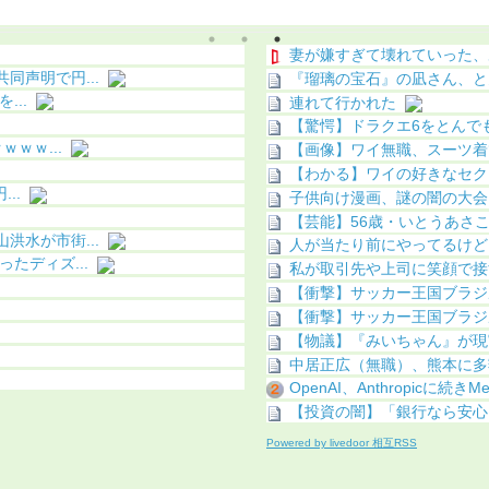
妻が嫌すぎて壊れていった、
声明で円...
『瑠璃の宝石』の凪さん、と
...
連れて行かれた
【驚愕】ドラクエ6をとんでも
ｗｗ...
【画像】ワイ無職、スーツ着
【わかる】ワイの好きなセクシ
..
子供向け漫画、謎の闇の大会
【芸能】56歳・いとうあさこ
水が市街...
人が当たり前にやってるけど
たディズ...
私が取引先や上司に笑顔で接
【衝撃】サッカー王国ブラジル
【衝撃】サッカー王国ブラジル
【物議】『みいちゃん』が現
中居正広（無職）、熊本に多
OpenAI、Anthropicに続き
【投資の闇】「銀行なら安心」
Powered by livedoor 相互RSS