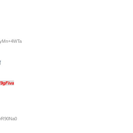
:IyMn+4WTa
前
Y9gFiva
kwR90Na0