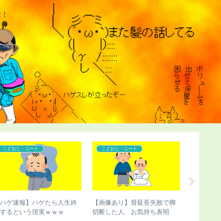
コンプレックス
こどおじ・ニート
カツラ
【ハゲ速報】イケおぢさん、
【悲報】弱者男性がマッチン
【ハゲ速
い女子をSNSで募集した結
グアプリをガチった結果ｗｗ
智和さん