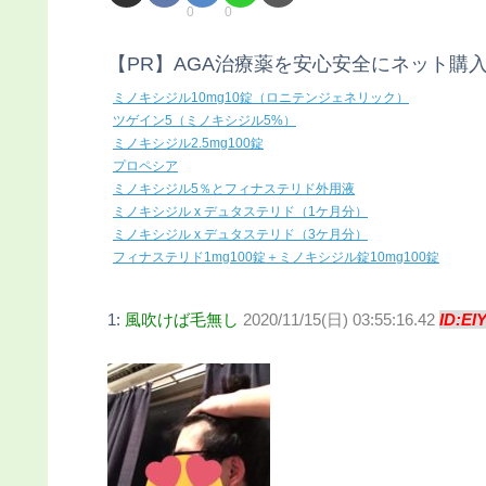
0
0
【PR】AGA治療薬を安心安全にネット購
ミノキシジル10mg10錠（ロニテンジェネリック）
ツゲイン5（ミノキシジル5%）
ミノキシジル2.5mg100錠
プロペシア
ミノキシジル5％とフィナステリド外用液
ミノキシジル x デュタステリド（1ケ月分）
ミノキシジル x デュタステリド（3ケ月分）
フィナステリド1mg100錠＋ミノキシジル錠10mg100錠
1:
風吹けば毛無し
2020/11/15(日) 03:55:16.42
ID:EI