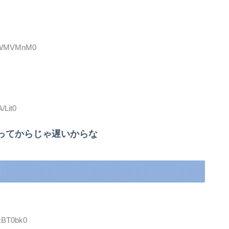
:0kWMVMnM0
/Lit0
ってからじゃ遅いからな
cxBT0bk0