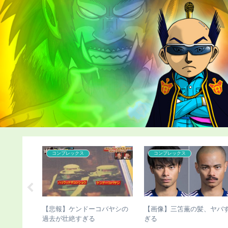
こどおじ・ニート
こどおじ・ニート
長失敗で脚
【チビ速報】骨延長手術のこ
【チビ速報】骨延長したこ
持ち表明
びさん、新たな真実が発覚
さんのこの写真（画像あり