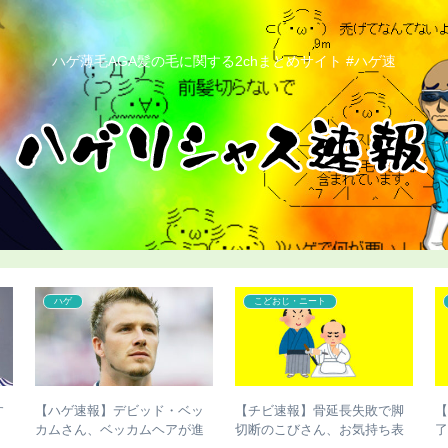
ハゲ薄毛AGA髪の毛に関する2chまとめサイト #ハゲ速
コンプレックス
コンプレックス
び
【ハゲ速報】ダウン浜田雅功
【ハゲ速報】「ハゲ男性の違
）
さん、ハゲ散らかってしまう
法化」を目指す運動が巻き起
若