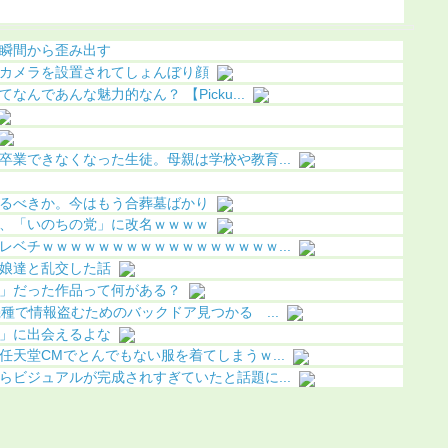
果（画像あり）
ｗ
になる（
瞬間から歪み出す
カメラを設置されてしょんぼり顔
んであんな魅力的なん？ 【Picku...
卒業できなくなった生徒。母親は学校や教育...
るべきか。今はもう合葬墓ばかり
、「いのちの党」に改名ｗｗｗｗ
レベチｗｗｗｗｗｗｗｗｗｗｗｗｗｗｗｗｗ...
娘達と乱交した話
」だった作品って何がある？
種で情報盗むためのバックドア見つかる ...
」に出会えるよな
天堂CMでとんでもない服を着てしまうｗ...
らビジュアルが完成されすぎていたと話題に...