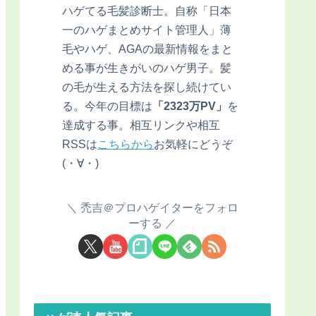
ハゲてる毛髪診断士。自称「日本
一のハゲまとめサイト管理人」薄
毛やハゲ、AGAの最新情報をまと
める事が生きがいのハゲ男子。髪
の毛が生える方法を探し続けてい
る。今年の目標は
「2323万PV」
を
達成する事。相互リンクや相互
RSSは
こちらから
お気軽にどうぞ
(・∀・)
禿吉＠プロハゲイターをフォロ
ーする