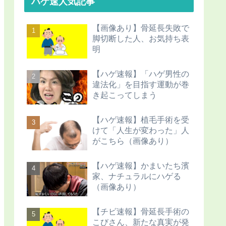
ハゲ速人気記事
【画像あり】骨延長失敗で
脚切断した人、お気持ち表
明
【ハゲ速報】「ハゲ男性の
違法化」を目指す運動が巻
き起こってしまう
【ハゲ速報】植毛手術を受
けて「人生が変わった」人
がこちら（画像あり）
【ハゲ速報】かまいたち濱
家、ナチュラルにハゲる
（画像あり）
【チビ速報】骨延長手術の
こびさん、新たな真実が発