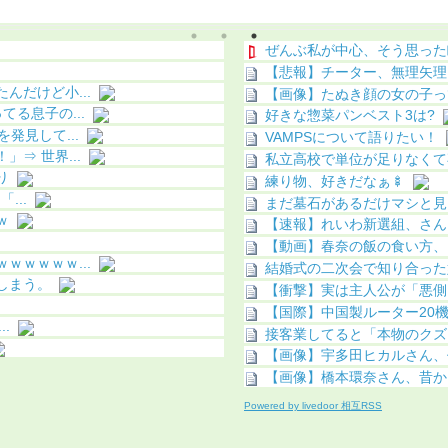
（動画あり）
こってしまう
ぜんぶ私が中心、そう思った
【悲報】チーター、無理矢理
だけど小...
【画像】たぬき顔の女の子ってな
る息子の...
好きな惣菜パンベスト3は?
発見して...
VAMPSについて語りたい！
⇒ 世界...
私立高校で単位が足りなくて
り
練り物、好きだなぁ🍢
...
まだ墓石があるだけマシと見
ｗ
【速報】れいわ新選組、さん
【動画】春奈の飯の食い方、
ｗｗｗｗ...
結婚式の二次会で知り合った
しまう。
【衝撃】実は主人公が「悪側
【国際】中国製ルーター20機
.
接客業してると「本物のクズ
【画像】宇多田ヒカルさん、任
【画像】橋本環奈さん、昔か
Powered by livedoor 相互RSS