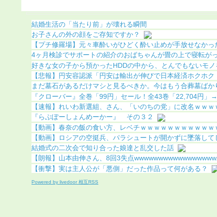
（画像あり）
結婚生活の「当たり前」が壊れる瞬間
お子さんの外の顔をご存知ですか？
【プチ修羅場】元々車酔いがひどく酔い止めが手放せなかったん
4ヶ月検診でサポートの紹介のおばちゃんが畳の上で寝転がって
好きな女の子から預かったHDDの中から、とんでもないモノを
【悲報】円安容認派「円安は輸出が伸びで日本経済ホクホク！」
まだ墓石があるだけマシと見るべきか。今はもう合葬墓ばか
『クローバー』全巻「99円」セール！全43巻「22,704円」→「
【速報】れいわ新選組、さん、「いのちの党」に改名ｗｗｗ
『らぶぽーしょんめーかー』 その３２
【動画】春奈の飯の食い方、レベチｗｗｗｗｗｗｗｗｗｗｗｗｗ
【動画】ロシアの空挺兵、パラシュートが開かずに墜落して
結婚式の二次会で知り合った娘達と乱交した話
【朗報】山本由伸さん、8回3失点wwwwwwwwwwwwwwwww..
【衝撃】実は主人公が「悪側」だった作品って何がある？
Powered by livedoor 相互RSS