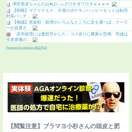
津田美波ちゃんのお●ぱいふざけすぎワロタｗｗｗｗ
【朗報】マクドナルド、今度のポケモンハッピーセットは転売
対策バッチ...
【物議】恵俊彰「総理がいろんなところに足を運べば、クーラ
ーが設置さ...
「高市総理には愛想尽かした」コメ余りに農家が悲鳴 売値は
生産原価の...
Powered by livedoor 相互RSS
【閲覧注意】ブラマヨ小杉さんの頭皮と肥