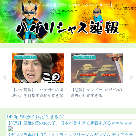
ハゲ薄毛AGA髪の毛に関する2chまとめサイト #ハゲ速
コンプレックス
コンプレックス
濱
【ハゲ速報】「ハゲ男性の違
【悲報】ケンドーコバヤシの
【
（画
法化」を目指す運動が巻き起
過去が壮絶すぎる
び
こってしまう
（
1420gの娘がくれた“生きる力”。
【悲報】最近のZの女の子、日本が暑すぎて薄着すぎるｗｗｗｗｗ
【ガンプラ再販】RG「ストライクフリーダムガンダム ディアクテ