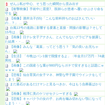
ぜんぶ私が中心、そう思った瞬間から歪み出す
【衝撃映像】手術中に震度7、医師らが患者へ覆いかぶさり命を
守る
【画像】酒井法子(55)「こんな前科持ちのおばさんでいい
の…？」 ...
台風13号の進路に影響する要素と直接・間接の影響は？そして
15号は...
【画像】日テレ女子アナさん、とんでもないグラビアを披露し
た結果・・...
【画像】みんな「葛葉」ってどう思う？「気の良いお兄ちゃ
ん」
【生活】「今晩はパン1個で我慢するよ」〈年金月17万円・74歳
男性...
【画像】この国産うな重が980円ならガチで安すぎると話題にｗ
ｗｗｗ...
【悲報】仙台育英の女子マネ、神聖な甲子園でウインクをして
しまう
まだ墓石があるだけマシと見るべきか。今はもう合葬墓ばかり
【画像】相澤仁美のケツがセクシーすぎる
【悲報】キャバクラの女の子、お肉を噛み切れない顎になって
しまう・・...