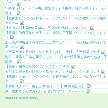
ィブ...
辻希美（39）、中2次男の荷造りをする様子に賛否の声「すんごい
過保...
【画像あり】七沢みあちゃん、ガチでかわいいのが世間にバレ始め
るｗｗ...
【日向坂46】Zepp Osaka、客席が想像以上にヤバい…
【悲報】仙台育英の女子マネ、神聖な甲子園でウインクをしてしま
う
あっち系御用達で有名になった某ブランド、一時は飛ぶ鳥を落とす
勢いだ...
まだ墓石があるだけマシと見るべきか。今はもう合葬墓ばかり
海外「世界で日本を死守するぞ！」 日本の消防署を訪れたちびっ子
集団...
【画像】相澤仁美のケツがセクシーすぎる
まだ墓石があるだけマシと見るべきか。今はもう合葬墓ばかり
【悲報】キャバクラの女の子、お肉を噛み切れない顎になってしま
う・・...
宇賀神メグアナ 巨乳が微揺れ！！【GIF動画あり】
津田美波ちゃんのお●ぱいふざけすぎワロタｗｗｗｗ
Powered by livedoor 相互RSS