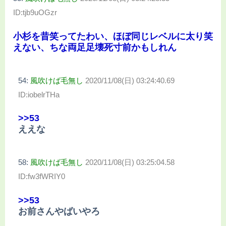
ID:tjb9uOGzr
小杉を昔笑ってたわい、ほぼ同じレベルに太り笑
えない、ちな両足足壊死寸前かもしれん
54:
風吹けば毛無し
2020/11/08(日) 03:24:40.69
ID:iobelrTHa
>>53
ええな
58:
風吹けば毛無し
2020/11/08(日) 03:25:04.58
ID:fw3fWRIY0
>>53
お前さんやばいやろ