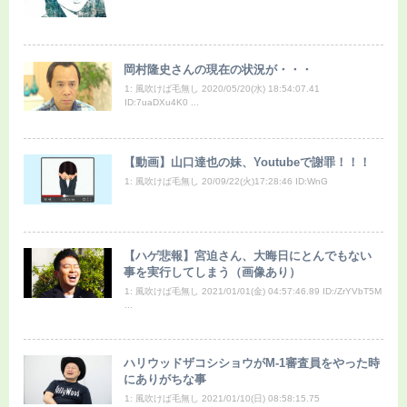
岡村隆史さんの現在の状況が・・・
1: 風吹けば毛無し 2020/05/20(水) 18:54:07.41
ID:7uaDXu4K0 ...
【動画】山口達也の妹、Youtubeで謝罪！！！
1: 風吹けば毛無し 20/09/22(火)17:28:46 ID:WnG
【ハゲ悲報】宮迫さん、大晦日にとんでもない
事を実行してしまう（画像あり）
1: 風吹けば毛無し 2021/01/01(金) 04:57:46.89 ID:/ZrYVbT5M
...
ハリウッドザコシショウがM-1審査員をやった時
にありがちな事
1: 風吹けば毛無し 2021/01/10(日) 08:58:15.75