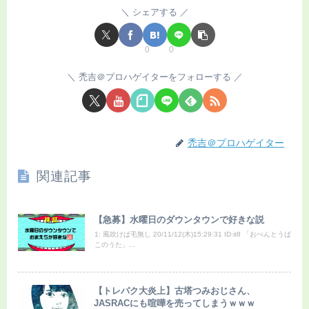
シェアする
0
0
禿吉＠プロハゲイターをフォローする
禿吉＠プロハゲイター
関連記事
【急募】水曜日のダウンタウンで好きな説
1: 風吹けば毛無し 20/11/12(木)15:29:31 ID:it8 「おべんとうば
このうた」...
【トレパク大炎上】古塔つみおじさん、
JASRACにも喧嘩を売ってしまうｗｗｗ