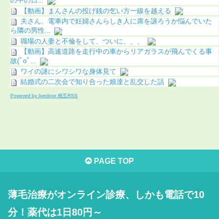
の中の日...
【動画】まんさんの投げ銭の乞い方一線を越える
夫さん、電車内で妊婦さんらしき人に席を譲ろうか悩んでいた
ら隣の男性...
職場の人妻と不倫をして、ついに、、、
【動画】高速道路を走行中の車からリアガラスが飛んでくる事
故(ﾟoﾟ...
ワイの謎にシワシワな身体見て
結婚式の二次会で知り合った娘達と乱交した話
Powered by livedoor 相互RSS
PAGE TOP
薄毛治療がオンライン診療、しかも電話で10
分！薬代は1日80円～