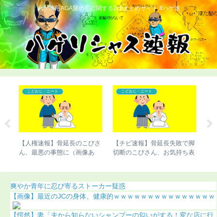
ハゲ薄毛AGA髪の毛に関する2chまとめサイト #ハゲ速
こどおじ・ニート
こどおじ・ニート
のこ
【人権速報】骨延長のこびさ
【チビ速報】骨延長失敗で脚
【
覚
ん、最悪の事態に（画像あ
切断のこびさん、お気持ち表
了
り）
明（画像あり）
爽やか青年に忍び寄るストーカー疑惑
【画像】最近のJCの身体、健康的ｗｗｗｗｗｗｗｗｗｗｗｗｗｗｗ
【愕然】妻「夫から知らないシャンプーの匂いがする！変な店に行