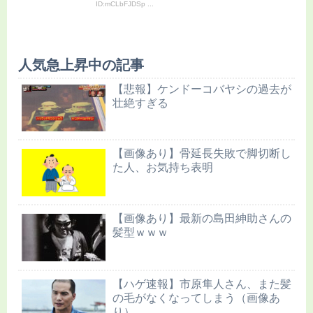
ID:mCLbFJDSp ...
人気急上昇中の記事
【悲報】ケンドーコバヤシの過去が
壮絶すぎる
【画像あり】骨延長失敗で脚切断し
た人、お気持ち表明
【画像あり】最新の島田紳助さんの
髪型ｗｗｗ
【ハゲ速報】市原隼人さん、また髪
の毛がなくなってしまう（画像あ
り）