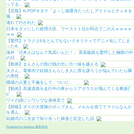
ってる...
【悲報】K-POPオタク「よ～し抽選当たったしアイドルとチェキを
撮...
連れて行かれた
日本をダメにした総理大臣、ワースト１位が同点でこの人ｗｗｗｗ
ｗｗ
【驚愕】ドラクエ6をとんでもないクオリティでアニメ化してしま
ったA...
海外「日本人はなんて気高いんだ！」 英高級紙も驚愕した極限の中
の日...
【動画】まんさんの投げ銭の乞い方一線を越える
夫さん、電車内で妊婦さんらしき人に席を譲ろうか悩んでいたら隣
の男性...
職場の人妻と不倫をして、ついに、、、
【動画】高速道路を走行中の車からリアガラスが飛んでくる事故(ﾟ
oﾟ...
ワイの謎にシワシワな身体見て
【朗報】ダイの大冒険のポップさん、メルルを捨ててマァムなんか
を選ん...
結婚式の二次会で知り合った娘達と乱交した話
Powered by livedoor 相互RSS