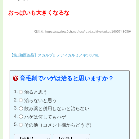
おっぱいも大きくなるな
引用元: https://swallow.5ch.net/test/read.cgi/livejupiter/1605743659/
【第1類医薬品】スカルプD メディカルミノキ5 60mL
育毛剤でハゲは治ると思いますか？
治ると思う
治らないと思う
飲み薬と併用しないと治らない
ハゲは何してもハゲ
その他（コメント欄からどうぞ）