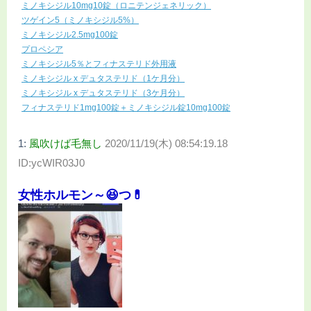
ミノキシジル10mg10錠（ロニテンジェネリック）
ツゲイン5（ミノキシジル5%）
ミノキシジル2.5mg100錠
プロペシア
ミノキシジル5％とフィナステリド外用液
ミノキシジル x デュタステリド（1ケ月分）
ミノキシジル x デュタステリド（3ケ月分）
フィナステリド1mg100錠＋ミノキシジル錠10mg100錠
1:
風吹けば毛無し
2020/11/19(木) 08:54:19.18
ID:ycWIR03J0
女性ホルモン～😆つ💊