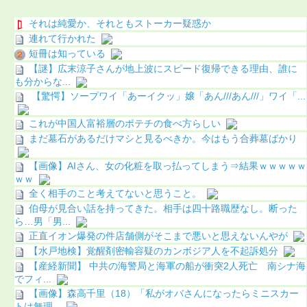
それは純愛か、それともストーカー疑惑か
連れて行かれた
短冊は知っている
【謎】広末涼子さんが地上波にスピード復帰できる理由、誰に
も分からな...
【驚愕】ソープワイ「あーイクッ」嬢「あん///あん///」ワイ「...
これが中国人富裕層のポテチの食べ方らしい
まだ墓石があるだけマシと見るべきか。今はもう合葬墓ばかり
【画像】AIさん、女の化粧を取っ払ってしまう⇒結果ｗｗｗｗｗ
ｗｗ
全く相手のこと考えてないと思うこと。
伯母が見合い話を持ってきた。相手は四十路職歴なし。断った
ら…男「男...
正直イオン爆発の件店舗側がそこまで悪いと思えないんやが
【水戸地検】覚醒剤密輸容疑のカンボジア人を不起訴処分
【産経新聞】 中共の海警局と海軍の船が衝突2人死亡 南シナ海
でフィ...
【画像】森高千里（18）「私がオバさんになったらミニスカー
トは無理...