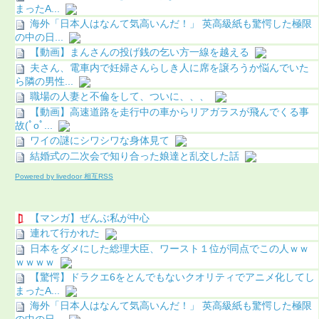
まったA...
海外「日本人はなんて気高いんだ！」 英高級紙も驚愕した極限
の中の日...
【動画】まんさんの投げ銭の乞い方一線を越える
夫さん、電車内で妊婦さんらしき人に席を譲ろうか悩んでいた
ら隣の男性...
職場の人妻と不倫をして、ついに、、、
【動画】高速道路を走行中の車からリアガラスが飛んでくる事
故(ﾟoﾟ...
ワイの謎にシワシワな身体見て
結婚式の二次会で知り合った娘達と乱交した話
Powered by livedoor 相互RSS
【マンガ】ぜんぶ私が中心
連れて行かれた
日本をダメにした総理大臣、ワースト１位が同点でこの人ｗｗ
ｗｗｗｗ
【驚愕】ドラクエ6をとんでもないクオリティでアニメ化してし
まったA...
海外「日本人はなんて気高いんだ！」 英高級紙も驚愕した極限