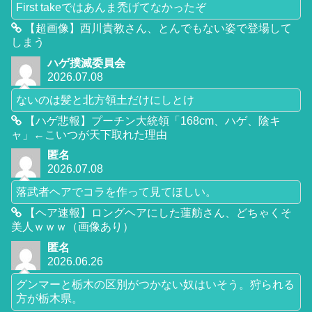
First takeではあんま禿げてなかったぞ
【超画像】西川貴教さん、とんでもない姿で登場して
しまう
ハゲ撲滅委員会
2026.07.08
ないのは髪と北方領土だけにしとけ
【ハゲ悲報】プーチン大統領「168cm、ハゲ、陰キ
ャ」←こいつが天下取れた理由
匿名
2026.07.08
落武者ヘアでコラを作って見てほしい。
【ヘア速報】ロングヘアにした蓮舫さん、どちゃくそ
美人ｗｗｗ（画像あり）
匿名
2026.06.26
グンマーと栃木の区別がつかない奴はいそう。狩られる
方が栃木県。