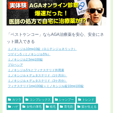
「ベストケンコー」ならAGA治療薬を安心、安全にネ
ット購入できる
ミノキシジル10mg10錠（ロニテンジェネリック）
ツゲイン5（ミノキシジル5%）
ミノキシジル2.5mg100錠
プロペシア
ミノキシジル5％とフィナステリド外用液
ミノキシジル x デュタステリド（1ケ月分）
ミノキシジル x デュタステリド（3ケ月分）
フィナステリド1mg100錠＋ミノキシジル錠10mg100錠
カツラ
コンプレックス
シャンプー
トレンド
ハゲ
女性の薄毛
植毛
育毛剤
髪が生える