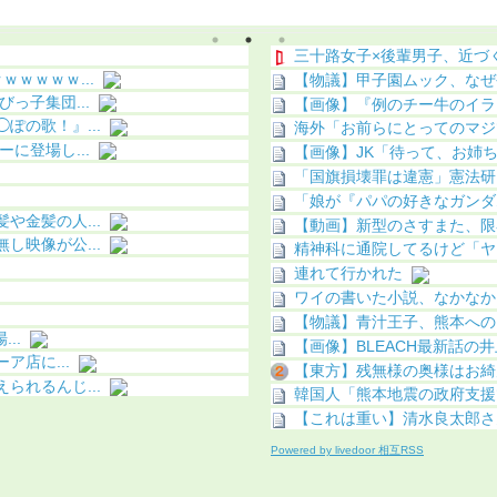
う（画像あり）
三十路女子×後輩男子、近づ
ｗｗｗｗ...
【物議】甲子園ムック、なぜ
っ子集団...
【画像】『例のチー牛のイラス
の歌！』...
海外「お前らにとってのマジ
に登場し...
【画像】JK「待って、お姉
「国旗損壊罪は違憲」憲法研究
「娘が『パパの好きなガンダ
金髪の人...
【動画】新型のさすまた、限
映像が公...
精神科に通院してるけど「ヤ
連れて行かれた
ワイの書いた小説、なかなか
【物議】青汁王子、熊本への1
..
【画像】BLEACH最新話
ア店に...
【東方】残無様の奥様はお綺
れるんじ...
韓国人「熊本地震の政府支援
【これは重い】清水良太郎さん
Powered by livedoor 相互RSS