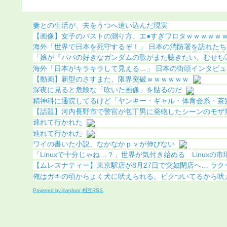
像あり）
ちら（画像あり）
妻との生活が、夫をうつへ追い込んだ現実
【画像】女子のバストの測り方、エ●すぎワロタｗｗｗｗｗｗｗ
海外「世界で日本を死守するぞ！」 日本の消防署を訪れたちび
「娘が『パパの好きなガンダムの歌がまた聴きたい。むせち◯ぽ
海外「日本がキラキラして見える…」 日本の街頭インタビュー
【動画】新型のさすまた、限界突破ｗｗｗｗｗｗ
深夜に見ると危険な「吹いた画像」を貼るのだ
精神科に通院してるけど「ヤンキー・ギャル・体育会系・茶髪や
【話題】河内長野市で警官が包丁男に発砲したシーンのモザ無し
連れて行かれた
連れて行かれた
ワイの書いた小説、なかなかｐｖが伸びない
「Linuxで十分じゃね…？」世界が気付き始める Linuxの市場.
【ムレスナティー】東京駅店が8月27日で突如閉店へ… ラクー
俺はガキの頃からよく犬に吠えられる。ビクついてるから吠えら
Powered by livedoor 相互RSS