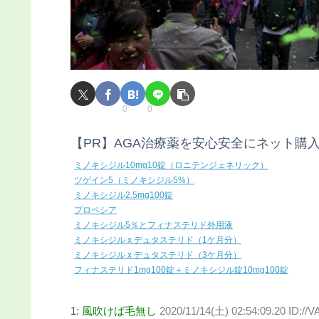
0
0
【PR】AGA治療薬を安心安全にネット購
ミノキシジル10mg10錠（ロニテンジェネリック）
ツゲイン5（ミノキシジル5%）
ミノキシジル2.5mg100錠
プロペシア
ミノキシジル5％とフィナステリド外用液
ミノキシジル x デュタステリド（1ケ月分）
ミノキシジル x デュタステリド（3ケ月分）
フィナステリド1mg100錠＋ミノキシジル錠10mg100錠
1:
風吹けば毛無し
2020/11/14(土) 02:54:09.20 ID://