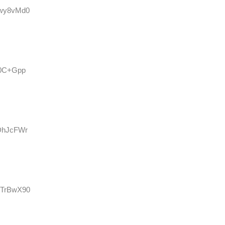
Nwy8vMd0
io0C+Gpp
cDhJcFWr
SWTrBwX90