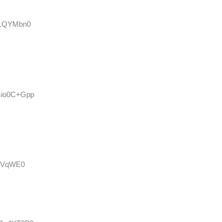
R6LQYMbn0
:sio0C+Gpp
ljVqWE0