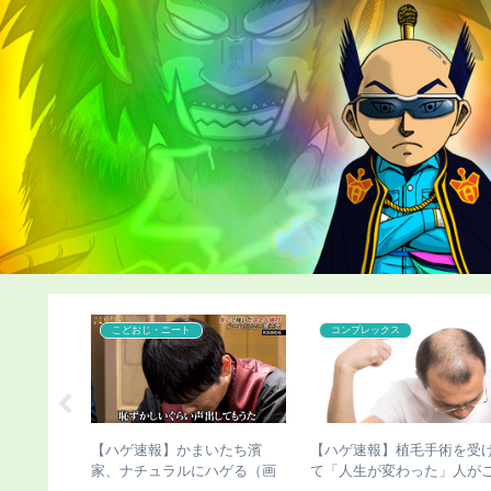
こどおじ・ニート
コンプレックス
ン浜田雅功
【ハゲ速報】かまいたち濱
【ハゲ速報】植毛手術を受
ってしまう
家、ナチュラルにハゲる（画
て「人生が変わった」人が