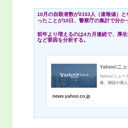
10月の自殺者数が2153人（速報値）と
ったことが10日、警察庁の集計で分か
前年より増えるのは4カ月連続で、厚
など要因を分析する。
Yahoo!ニ
Yahoo!ニ
像、雑誌や個人
news.yahoo.co.jp