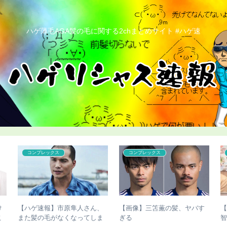
ハゲ薄毛AGA髪の毛に関する2chまとめサイト #ハゲ速
コンプレックス
コンプレックス
け
【ハゲ速報】市原隼人さん、
【画像】三笘薫の髪、ヤバす
こ
また髪の毛がなくなってしま
ぎる