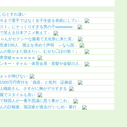
になる（画像あり）
（画像あり）
化（画像
く心とすれ違い
今まで選手ではなく女子生徒を表紙にしてい...
ト』にそっくりすぎる男の子wwwwww...
で笑える日本アニメ教えて」
ちゃんがセクシーな服着て文化祭に来た笑」
者199人、廃止を求めて声明 ←なら国...
ムの歌がまた聴きたい。むせち◯ぽの歌！』...
界突破ｗｗｗｗｗｗ
ンキー・ギャル・体育会系・茶髪や金髪の人...
ｐｖが伸びない
000万円寄付を「偽造」と批判 証拠提...
の井上織姫さん、さすがに胸がデカすぎる
麗でスタイルも良い
で韓国人が一番不思議に思う事がこれ」
の訃報後、落語家が過去の“いじめ・暴行...