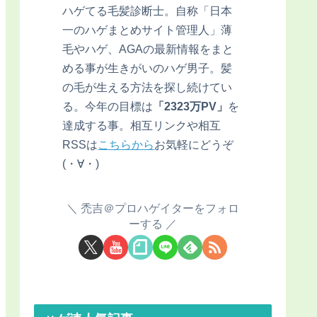
ハゲてる毛髪診断士。自称「日本
一のハゲまとめサイト管理人」薄
毛やハゲ、AGAの最新情報をまと
める事が生きがいのハゲ男子。髪
の毛が生える方法を探し続けてい
る。今年の目標は
「2323万PV」
を
達成する事。相互リンクや相互
RSSは
こちらから
お気軽にどうぞ
(・∀・)
禿吉＠プロハゲイターをフォロ
ーする