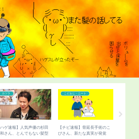
カツラ
こどおじ・ニート
ハゲ
【ハゲ速報】人気声優の杉田
【チビ速報】骨延長手術のこ
【ハゲ速
智和さん、とんでもない髪型
びさん、新たな真実が発覚
カムさん