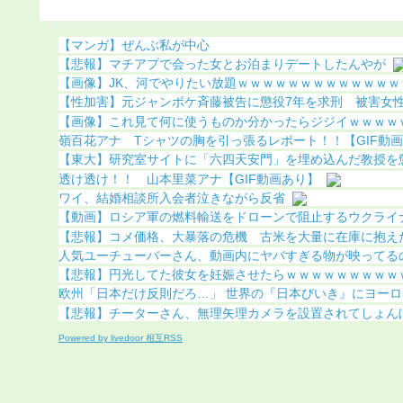
（画像あり）
【マンガ】ぜんぶ私が中心
【悲報】マチアプで会った女とお泊まりデートしたんやが
【画像】JK、河でやりたい放題ｗｗｗｗｗｗｗｗｗｗｗｗｗｗ
【性加害】元ジャンポケ斉藤被告に懲役7年を求刑 被害女性「
【画像】これ見て何に使うものか分かったらジジイｗｗｗｗｗｗ
嶺百花アナ Tシャツの胸を引っ張るレポート！！【GIF動
【東大】研究室サイトに「六四天安門」を埋め込んだ教授を懲戒
透け透け！！ 山本里菜アナ【GIF動画あり】
ワイ、結婚相談所入会者泣きながら反省
【動画】ロシア軍の燃料輸送をドローンで阻止するウクライ
【悲報】コメ価格、大暴落の危機 古米を大量に在庫に抱えたま
人気ユーチューバーさん、動画内にヤバすぎる物が映ってるのが
【悲報】円光してた彼女を妊娠させたらｗｗｗｗｗｗｗｗｗｗ
欧州「日本だけ反則だろ…」 世界の『日本びいき』にヨーロッ
【悲報】チーターさん、無理矢理カメラを設置されてしょん
Powered by livedoor 相互RSS