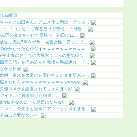
こってしまう
れる瞬間
ちゃんと山田さん』アニメ化に懸念「グッズ...
い〉「コンビニに寄るだけで苦情」「日陰...
0円の賞金をかけた高崎市、初日に11...
告に懲役7年を求刑 被害女性「安心して...
のか分かったらジジイｗｗｗｗｗｗｗｗｗｗ...
宇宙食のおもちに大興奮！二人の意気投合...
四天安門」を埋め込んだ教授を懲戒処分 「...
ながら反省
危機 古米を大量に在庫に抱えたまま新米シ...
娠させたらｗｗｗｗｗｗｗｗｗｗｗwwww
矢理カメラを設置されてしょんぼり顔
Pアイドルに貢ぎ続けた結果……
期放映中なのに全く話題にならない
コント、今見ると完全にアウトな手法すぎる...
名前は必要なのか？