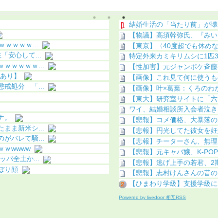
明（画像あり）
結婚生活の「当たり前」が壊
【物議】高須幹弥氏、『みい
ｗｗｗｗ...
【東京】〈40度超でも休めな
安心して...
特定外来カミキリムシに1匹30
ｗｗｗｗ...
【性加害】元ジャンポケ斉藤被
画あり】
【画像】これ見て何に使うも
処分 「...
【画像】叶×葛葉：くろのわが
【東大】研究室サイトに「六
ワイ、結婚相談所入会者泣き
ナ。
【悲報】コメ価格、大暴落の
ま新米シ...
【悲報】円光してた彼女を妊
バレて騒...
【悲報】チーターさん、無理
ｗwwww
【悲報】元キャバ嬢、K-PO
パ全土か...
【悲報】逃げ上手の若君、2
ぼり顔
【悲報】志村けんさんの昔の
【ひまわり学級】支援学級に
Powered by livedoor 相互RSS