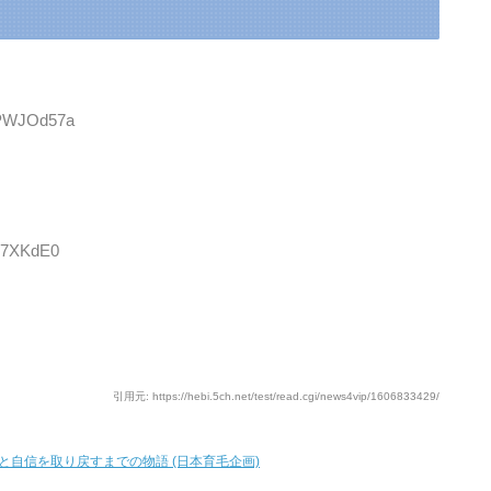
:gPWJOd57a
3i7XKdE0
引用元: https://hebi.5ch.net/test/read.cgi/news4vip/1606833429/
と自信を取り戻すまでの物語 (日本育毛企画)