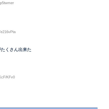
3p5twmer
7e216vPta
がたくさん出来た
NKcF/KFv0