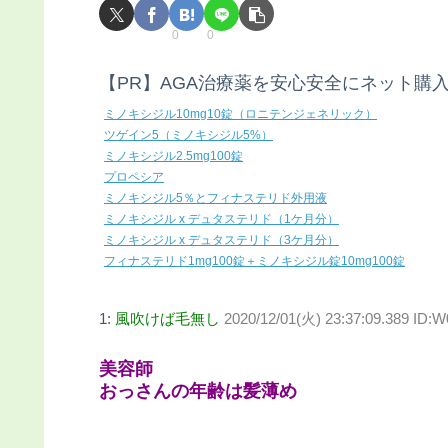
0
0
【PR】AGA治療薬を安心安全にネット購
ミノキシジル10mg10錠（ロニテンジェネリック）
ツゲイン5（ミノキシジル5%）
ミノキシジル2.5mg100錠
プロペシア
ミノキシジル5％とフィナステリド外用液
ミノキシジル x デュタステリド（1ケ月分）
ミノキシジル x デュタステリド（3ケ月分）
フィナステリド1mg100錠＋ミノキシジル錠10mg100錠
1:
風吹けば毛無し
2020/12/01(火) 23:37:09.389 ID:W
美容師
おっさんの年齢は髪薄め