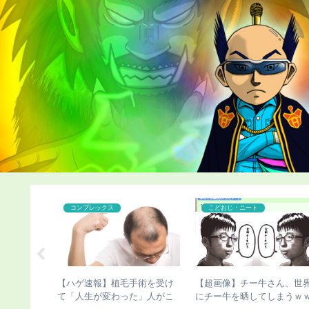
こどおじ・ニート
こどおじ・ニート
ン浜田雅功
【チビ速報】骨延長したこび
【チビ速報】骨延長手術の
ってしまう
さんのこの写真（画像あり）
びさん、新たな真実が発覚