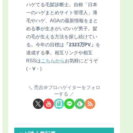
ハゲてる毛髪診断士。自称「日本
一のハゲまとめサイト管理人」薄
毛やハゲ、AGAの最新情報をまと
める事が生きがいのハゲ男子。髪
の毛が生える方法を探し続けてい
る。今年の目標は
「2323万PV」
を
達成する事。相互リンクや相互
RSSは
こちらから
お気軽にどうぞ
(・∀・)
禿吉＠プロハゲイターをフォロ
ーする