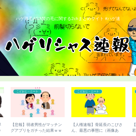
ハゲ薄毛AGA髪の毛に関する2chまとめサイト #ハゲ速
こどおじ・ニート
コンプレックス
こ
【チビ速報】骨延長失敗で脚
【ハゲ速報】藤井隆さん、地
切断のこびさん、お気持ち表
味にハゲる（画像あり）