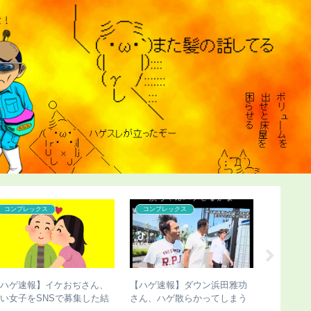
こどおじ・ニート
コンプレックス
コンプレ
【ハゲ速報】ハゲたら人生終
【ハゲ速報】「ハゲ男性の違
【悲報】
了するという現実ｗｗｗ
法化」を目指す運動が巻き起
過去が壮