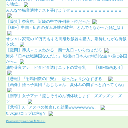
ら地位...
みんなで職業適性テスト受けようぜｗｗｗｗｗｗｗｗｗｗｗｗｗ
【爆笑】奈良県、近畿の中で序列最下位だった
【GIF】中国・広西のダム決壊の被害、とんでもなかった(@_@;)
オシャレ家電の10万円もする高級炊飯器を購入、期待しながら御飯
を炊...
【疑問】葬式←まぁわかる 四十九日←いらねぇだろ
海外「日本は戦勝国なんだよ」 戦後の日本人の特別な生き様に各国
から...
浦野芽良アナ ピタピタ透けニットの乗せ乳！！【GIF動画あり】
【悲報】「射精回数の目安」、思ったより少なすぎる…
【画像】姪っ子集団「おじちゃん、夏休みの間ずっと泊ってくね」
【衝撃】女子アナ「流しそうめん初体験します！ズズッズッ…ズ
ッ………...
【悲報】X「アスペの検査した結果wwwwwwwww」
0.3kgのコップは何g？
Powered by livedoor 相互RSS