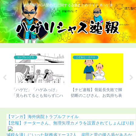
ハゲ薄毛AGA髪の毛に関する2chまとめサイト #ハゲ速
コンプレックス
こどおじ・ニート
バす
「ハゲだ」「ハゲみっけ」
【チビ速報】骨延長失敗で脚
【
「見られてるとも知らずにハ
切断のこびさん、お気持ち表
て
ゲやがって」「はー」←これ
明（画像あり）
ち
【マンガ】海外病院トラブルファイル
【悲報】チーターさん、無理矢理カメラを設置されてしょんぼり顔
減税を潰しにいった財務省エース2人、岸田と菅の後ろ盾があるか