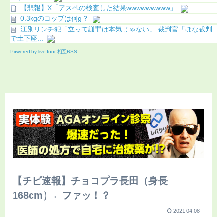
【悲報】X「アスペの検査した結果wwwwwwwww」
0.3kgのコップは何g？
江別リンチ犯「立って謝罪は本気じゃない」 裁判官「ほな裁判
で土下座...
Powered by livedoor 相互RSS
【チビ速報】チョコプラ長田（身長
168cm）←ファッ！？
2021.04.08