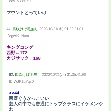
ID:qy+vYzHe0
マウントとっていけ
44:
風吹けば毛無し
2020/10/21(水) 01:32:21.01
ID:gwlK+N/oa
キングコング
西野←172
カジサック←168
62:
風吹けば毛無し
2020/10/21(水) 01:35:41.96
ID:WJK1qYqs0
>>44
西野ぐうかっこいい
芸人の中でも普通にトップクラスにイケメンや
わ