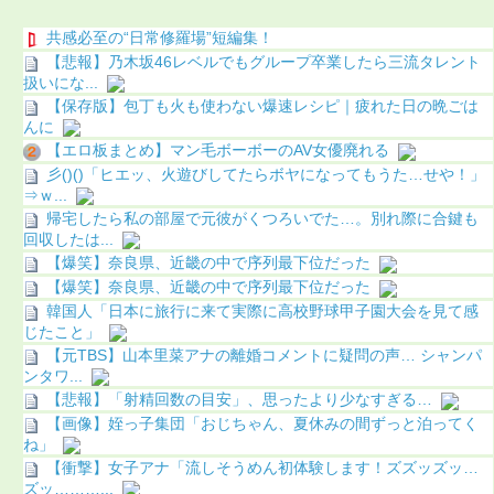
共感必至の“日常修羅場”短編集！
【悲報】乃木坂46レベルでもグループ卒業したら三流タレント
扱いにな...
【保存版】包丁も火も使わない爆速レシピ｜疲れた日の晩ごは
んに
【エロ板まとめ】マン毛ボーボーのAV女優廃れる
彡()()「ヒエッ、火遊びしてたらボヤになってもうた…せや！」
⇒ｗ...
帰宅したら私の部屋で元彼がくつろいでた…。別れ際に合鍵も
回収したは...
【爆笑】奈良県、近畿の中で序列最下位だった
【爆笑】奈良県、近畿の中で序列最下位だった
韓国人「日本に旅行に来て実際に高校野球甲子園大会を見て感
じたこと」
【元TBS】山本里菜アナの離婚コメントに疑問の声… シャンパ
ンタワ...
【悲報】「射精回数の目安」、思ったより少なすぎる…
【画像】姪っ子集団「おじちゃん、夏休みの間ずっと泊ってく
ね」
【衝撃】女子アナ「流しそうめん初体験します！ズズッズッ…
ズッ………...