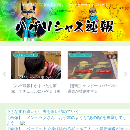
ハゲ薄毛AGA髪の毛に関する2chまとめサイト #ハゲ速
コンプレックス
コンプレックス
シの
【ハゲ速報】市原隼人さん、
【ハゲ速報】植毛手術を受け
【
また髪の毛がなくなってしま
て「人生が変わった」人がこ
び
う（画像あり）
ちら（画像あり）
（
小さなすれ違いが、夫を追い詰めていく
【画像】 メンヘラ女さん、お手本のような"あの顔"を披露してし
まう...
【画像】「ベッドの上で飛び跳ねるギャル二人」の最新画像がセク