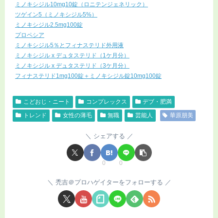
ミノキシジル10mg10錠（ロニテンジェネリック）
ツゲイン5（ミノキシジル5%）
ミノキシジル2.5mg100錠
プロペシア
ミノキシジル5％とフィナステリド外用液
ミノキシジル x デュタステリド（1ケ月分）
ミノキシジル x デュタステリド（3ケ月分）
フィナステリド1mg100錠＋ミノキシジル錠10mg100錠
こどおじ・ニート
コンプレックス
デブ・肥満
トレンド
女性の薄毛
無職
芸能人
華原朋美
シェアする
0
0
禿吉＠プロハゲイターをフォローする