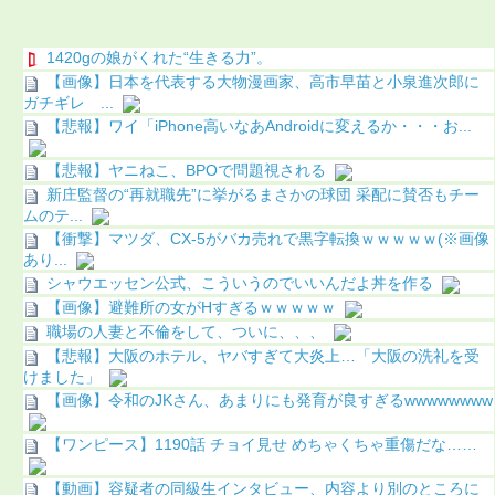
1420gの娘がくれた“生きる力”。
【画像】日本を代表する大物漫画家、高市早苗と小泉進次郎に
ガチギレ ...
【悲報】ワイ「iPhone高いなあAndroidに変えるか・・・お...
【悲報】ヤニねこ、BPOで問題視される
新庄監督の“再就職先”に挙がるまさかの球団 采配に賛否もチー
ムのテ...
【衝撃】マツダ、CX-5がバカ売れで黒字転換ｗｗｗｗｗ(※画像
あり...
シャウエッセン公式、こういうのでいいんだよ丼を作る
【画像】避難所の女がHすぎるｗｗｗｗｗ
職場の人妻と不倫をして、ついに、、、
【悲報】大阪のホテル、ヤバすぎて大炎上…「大阪の洗礼を受
けました」
【画像】令和のJKさん、あまりにも発育が良すぎるwwwwwwww
【ワンピース】1190話 チョイ見せ めちゃくちゃ重傷だな……
【動画】容疑者の同級生インタビュー、内容より別のところに