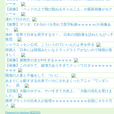
シーｗ...
【画像】「ベッドの上で飛び跳ねるギャル二人」の最新画像がセク
シーｗ...
連れて行かれた
【衝撃】マツダ、CX-5がバカ売れで黒字転換ｗｗｗｗｗ(※画像あ
り...
海外「世界で日本を死守するぞ！」 日本の消防署を訪れたちびっ子
集団...
シャウエッセン公式、こういうのでいいんだよ丼を作る
韓国人「日本には韓国みたいなドラッグストアがないので韓国が羨
ましく...
【画像】避難所の女がHすぎるｗｗｗｗｗ
【画像】このボケて、破壊力ありすぎてクッソワロタｗｗｗｗｗｗ
ｗｗｗ
職場の人妻と不倫をして、ついに、、、
あまりにも酷すぎる出来でバカにされまくったアニメ『ワンダン
ス』、原...
【悲報】大阪のホテル、ヤバすぎて大炎上…「大阪の洗礼を受けま
した」
携帯ブラックの日本人が急増ｗｗｗｗｗｗｗｗｗｗ全国に４００万
人
Powered by livedoor 相互RSS