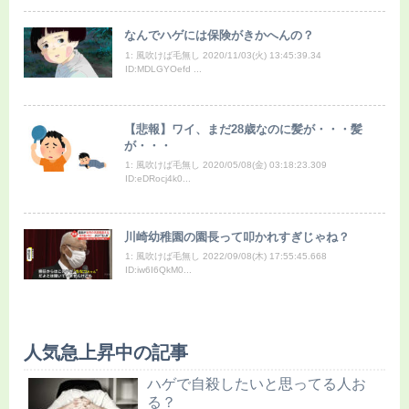
なんでハゲには保険がきかへんの？
1: 風吹けば毛無し 2020/11/03(火) 13:45:39.34
ID:MDLGYOefd ...
【悲報】ワイ、まだ28歳なのに髪が・・・髪
が・・・
1: 風吹けば毛無し 2020/05/08(金) 03:18:23.309
ID:eDRocj4k0...
川崎幼稚園の園長って叩かれすぎじゃね？
1: 風吹けば毛無し 2022/09/08(木) 17:55:45.668
ID:iw6I6QkM0...
人気急上昇中の記事
ハゲで自殺したいと思ってる人お
る？