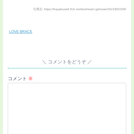
引用元: https://hayabusa9.5ch.net/test/read.cgi/news/1621802339/
LOVE BRACE
コメントをどうぞ
コメント
※