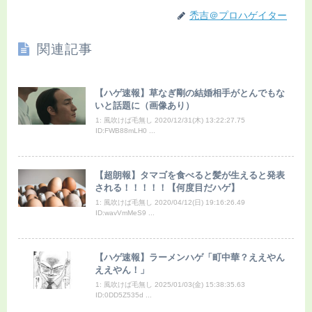
禿吉＠プロハゲイター
関連記事
【ハゲ速報】草なぎ剛の結婚相手がとんでもな
いと話題に（画像あり）
1: 風吹けば毛無し 2020/12/31(木) 13:22:27.75
ID:FWB88mLH0 ...
【超朗報】タマゴを食べると髪が生えると発表
される！！！！！【何度目だハゲ】
1: 風吹けば毛無し 2020/04/12(日) 19:16:26.49
ID:wavVmMeS9 ...
【ハゲ速報】ラーメンハゲ「町中華？ええやん
ええやん！」
1: 風吹けば毛無し 2025/01/03(金) 15:38:35.63
ID:0DD5Z535d ...