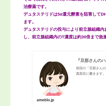
治療薬です。
デュタステリドは5α還元酵素を阻害してD
ます。
デュタステリドの投与により前立腺組織内お
し、前立腺組織内のT濃度は約30倍まで急
『旦那さんのハ
前回の「旦那さんの
真面目に書きます。少
ameblo.jp