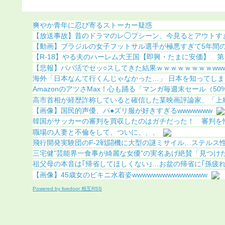
ｗ
（動画あり）
爽やか青年に忍び寄るストーカー疑惑
【放送事故】昔のドラマのレ◯プシーン、今見るとアウトす
【動画】ブラジルの女子フットサル選手が極悪すぎて5年間の出
【R-18】やる夫のハーレム大王国【即興・たまに安価】 
【悲報】パパ活でセッ○スしてきた結果ｗｗｗｗｗｗｗｗww
海外「日本なんて行くんじゃなかった…」 日本を知ってしまっ
AmazonのアツさMax！心も踊る「マンガ毎週末セール（50%還
高市首相が経歴詐称していると確信した某映画評論家、「上級公
【画像】国民的声優、パ●ズリ服が好きすぎるwwwwwww
韓国がサッカーの審判を買収したのはガチだった！ 審判を性接
職場の人妻と不倫をして、ついに、、、
飛行開発実験団のF-2戦闘機に大型の謎ミサイル…ステルス性と
三宅健”芸能界一食事が綺麗な女優”の実名あげ絶賛「見つけたん
祖父母の本音は｢帰省してほしくない｣…お盆の帰省に｢孫疲れ｣
【画像】45歳女のビキニ水着姿wwwwwwwwwwwwwww
Powered by livedoor 相互RSS