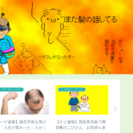
コンプレックス
こどおじ・ニート
こどおじ
【ハゲ速報】植毛手術を受け
【チビ速報】骨延長失敗で脚
【ハゲ速
て「人生が変わった」人がこ
切断のこびさん、お気持ち表
了すると