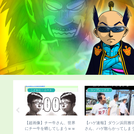
こどおじ・ニート
コンプレックス
髪、ヤバす
【超画像】チー牛さん、世界
【ハゲ速報】ダウン浜田雅
にチー牛を晒してしまうｗｗ
さん、ハゲ散らかってしま