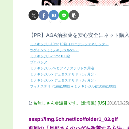
0
0
【PR】AGA治療薬を安心安全にネット購
ミノキシジル10mg10錠（ロニテンジェネリック）
ツゲイン5（ミノキシジル5%）
ミノキシジル2.5mg100錠
プロペシア
ミノキシジル5％とフィナステリド外用液
ミノキシジル x デュタステリド（1ケ月分）
ミノキシジル x デュタステリド（3ケ月分）
フィナステリド1mg100錠＋ミノキシジル錠10mg100錠
1:
名無しさん＠涙目です。(北海道) [US]
2018/10/25
sssp://img.5ch.net/ico/folder1_03.gif
前回の「旦那さんのハゲを改善する方法」