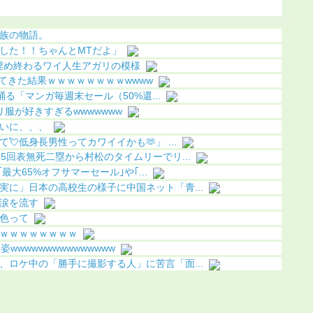
ちら（画像あり）
明（画像あり）
族の物語。
した！！ちゃんとMTだよ」
額埋め終わるワイ人生アガリの模様
てきた結果ｗｗｗｗｗｗｗｗwwww
も踊る「マンガ毎週末セール（50%還...
服が好きすぎるwwwwwww
いに、、、
低身長男性ってカワイイかも🫶」 ...
5回表無死二塁から村松のタイムリーでリ...
｢最大65%オフサマーセール｣や｢...
実に」日本の高校生の様子に中国ネット「青...
涙を流す
色って
ｗｗｗｗｗｗｗｗ
wwwwwwwwwwwwwww
、ロケ中の「勝手に撮影する人」に苦言「面...