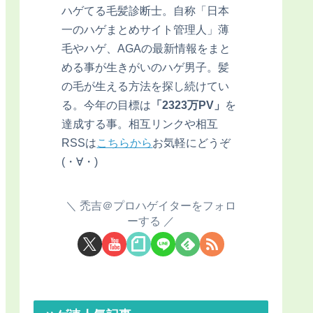
ハゲてる毛髪診断士。自称「日本
一のハゲまとめサイト管理人」薄
毛やハゲ、AGAの最新情報をまと
める事が生きがいのハゲ男子。髪
の毛が生える方法を探し続けてい
る。今年の目標は
「2323万PV」
を
達成する事。相互リンクや相互
RSSは
こちらから
お気軽にどうぞ
(・∀・)
禿吉＠プロハゲイターをフォロ
ーする