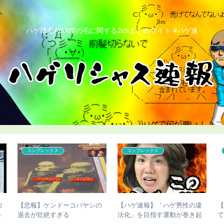
ハゲ薄毛AGA髪の毛に関する2chまとめサイト #ハゲ速
コンプレックス
コンプレックス
功
【悲報】ケンドーコバヤシの
【ハゲ速報】「ハゲ男性の違
う
過去が壮絶すぎる
法化」を目指す運動が巻き起