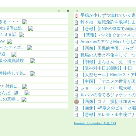
こってしまう
平穏が少しずつ壊れていく家
ぎる・・・
鈴木福「運転免許を取得しま
場停止処...
【悲報】新NISA33歳で満
第４３９話
【悲報】パパ活でセッ○スし
ww
AmazonのアツさMax！心
たディズ...
【画像】国民的声優、パ●ズリ
...
職場の人妻と不倫をして、つ
務員試験...
【朗報】まんさん「え、待って
【阪神対中日18回戦】中日、
待して以...
【大型セール】Kindleストア
【中国】「アニメの世界が現
射程1...
ショートスリーパー堀大輔、
だ。誰...
ルパンの着てるジャケットの
の悲鳴...
【画像】コメ 損切り加速ｗ
【画像】45歳女のビキニ水着姿
【悲報】テレ東・田中瞳アナ
Powered by livedoor 相互RSS