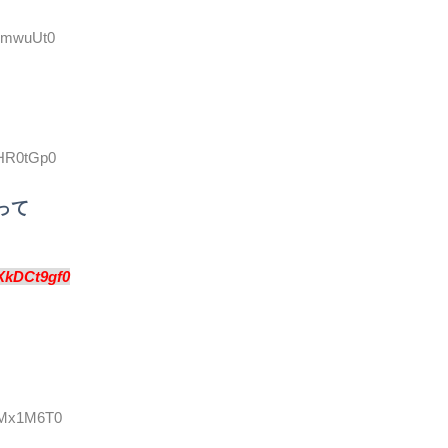
38mwuUt0
sHR0tGp0
って
XkDCt9gf0
pwMx1M6T0