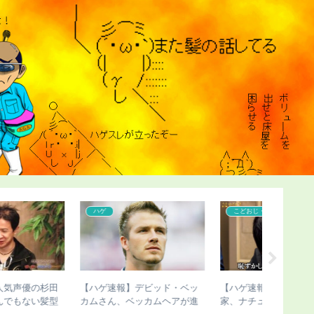
こどおじ・ニート
コンプレックス
コンプレ
【ハゲ速報】かまいたち濱
【画像】三笘薫の髪、ヤバす
【ハゲ速
家、ナチュラルにハゲる（画
ぎる
さん、ハ