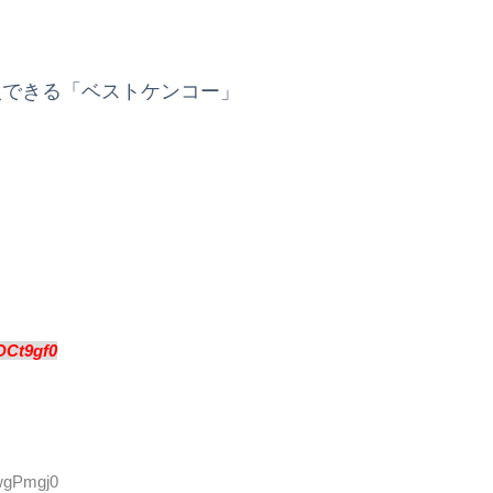
入できる「ベストケンコー」
DCt9gf0
LwgPmgj0