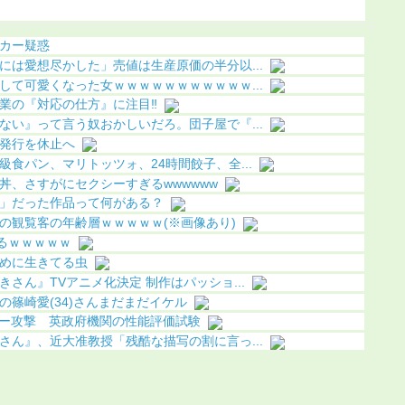
像あり）
（動画あ
カー疑惑
には愛想尽かした」売値は生産原価の半分以...
して可愛くなった女ｗｗｗｗｗｗｗｗｗｗｗ...
業の『対応の仕方』に注目‼
ない』って言う奴おかしいだろ。団子屋で『...
発行を休止へ
食パン、マリトッツォ、24時間餃子、全...
丼、さすがにセクシーすぎるwwwwww
」だった作品って何がある？
の観覧客の年齢層ｗｗｗｗｗ(※画像あり)
るｗｗｗｗｗ
めに生きてる虫
さん』TVアニメ化決定 制作はパッショ...
篠崎愛(34)さんまだまだイケル
バー攻撃 英政府機関の性能評価試験
さん』、近大准教授「残酷な描写の割に言っ...