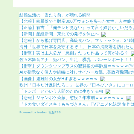
結婚生活の「当たり前」が壊れる瞬間
【悲報】株暴落で全財産300万ウォンを失った女性、人生終了で
【正論】有吉「『俺テレビ見ない』って言う奴おかしいだろ。団
【新聞】産経新聞、東北での発行を休止へ
【悲報】から揚げ専門店、高級食パン、マリトッツォ、24時間
海外「世界で日本を死守するぞ！」 日本の消防署を訪れたちび
【衝撃】実は主人公が「悪側」だった作品って何がある？
佐々木舞音アナ 短パン、生足、横乳 バレーレポート！！
【衝撃】ダウンタウンプラスの観覧客の年齢層ｗｗｗｗｗ(※
AIが指示なく個人や組織に対しサイバー攻撃…英政府機関の性能
【画像】避難所の女がHすぎるｗｗｗｗｗ
欧州「日本だけ反則だろ…」 世界の『日本びいき』にヨーロッ
「トンボ」とかいう人間のために生きてる虫
【悲報】ジャンポケ斉藤、懲役７年求刑ｗｗｗｗｗｗｗ
『ドカ食いダイスキ！もちづきさん』TVアニメ化決定 制作はパ
Powered by livedoor 相互RSS