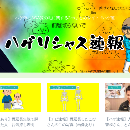
ハゲ薄毛AGA髪の毛に関する2chまとめサイト #ハゲ速
カツラ
ハゲ
び
【ハゲ速報】人気声優の杉田
【ハゲ速報】デビッド・ベッ
）
智和さん、とんでもない髪型
カムさん、ベッカムヘアが進