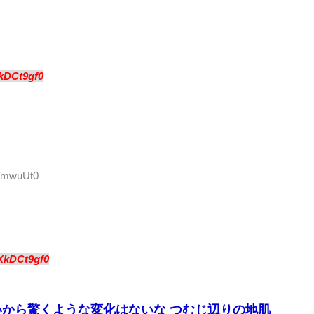
kDCt9gf0
38mwuUt0
XkDCt9gf0
から驚くような変化はないな つむじ辺りの地肌