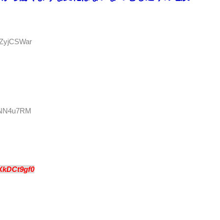
:/ZyjCSWar
oBNN4u7RM
XkDCt9gf0