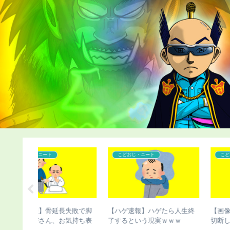
こどおじ・ニート
こどおじ・ニート
たら人生終
【画像あり】骨延長失敗で脚
【チビ速報】骨延長したこ
ｗｗｗ
切断した人、お気持ち表明
さんのこの写真（画像あり