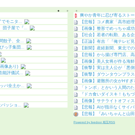
になる（画像あり）
化（画像あり）
爽やか青年に忍び寄るストー
モニタ...
【悲報】コメ農家「高市総理
子屋で『...
【画像】整形でめっちゃ成功
【社会】若者の転勤、ある企
餃子、全...
【正論】有吉「『俺テレビ見
っ子集団...
【新聞】産経新聞、東北での
【悲報】から揚げ専門店、高級
【画像】美人女将が作る海鮮
画像あり)
【衝撃】実は主人公が「悪側
評価試...
【衝撃】ダウンタウンプラス
【画像】避難所の女がHすぎ
パ全土か...
「トンボ」とかいう人間のた
『ドカ食いダイスキ！もちづき
【画像】サテライトオフィスの
ッショ...
【悲報】AIが指示なくサイ
【悲報】『みいちゃんと山田
Powered by livedoor 相互RSS