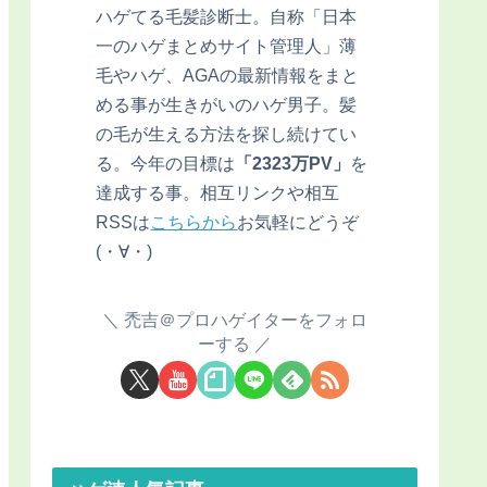
ハゲてる毛髪診断士。自称「日本
一のハゲまとめサイト管理人」薄
毛やハゲ、AGAの最新情報をまと
める事が生きがいのハゲ男子。髪
の毛が生える方法を探し続けてい
る。今年の目標は
「2323万PV」
を
達成する事。相互リンクや相互
RSSは
こちらから
お気軽にどうぞ
(・∀・)
禿吉＠プロハゲイターをフォロ
ーする