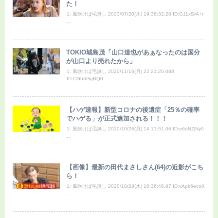
た！
1: 風吹けば毛無し 2023/07/20(木) 19:38:32.28 ID:G11xSrA+r
...
TOKIO城島茂「山口達也があぁなったのは国分
が山口より売れたから」
1: 風吹けば毛無し 2020/11/16(月) 22:21:20.088
ID:CGb6GgBQ0...
【ハゲ速報】新型コロナの後遺症「25％の確率
でハゲる」が正式追加される！！！
1: 風吹けば毛無し 2020/10/26(月) 14:11:51.06 ID:o6qNZjNy0
...
【画像】最新の田代まさしさん(64)の近影がこち
ら！
1: 風吹けば毛無し 2020/10/28(水) 10:36:46.87 ID:vApk6evo0
...