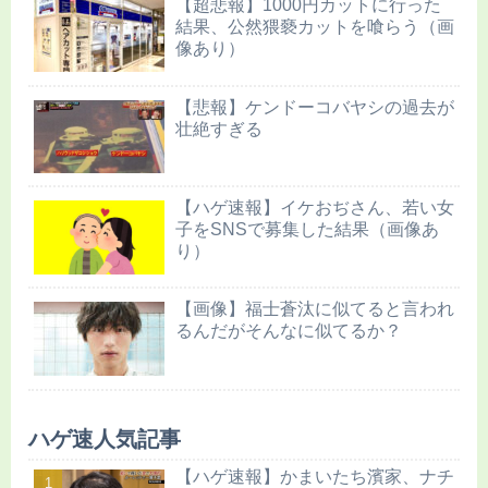
【超悲報】1000円カットに行った
結果、公然猥褻カットを喰らう（画
像あり）
【悲報】ケンドーコバヤシの過去が
壮絶すぎる
【ハゲ速報】イケおぢさん、若い女
子をSNSで募集した結果（画像あ
り）
【画像】福士蒼汰に似てると言われ
るんだがそんなに似てるか？
ハゲ速人気記事
【ハゲ速報】かまいたち濱家、ナチ