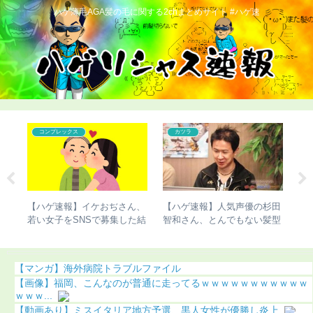
ハゲ薄毛AGA髪の毛に関する2chまとめサイト #ハゲ速
コンプレックス
こどおじ・ニート
人気声優の杉田
【ハゲ速報】植毛手術を受け
【ハゲ速報】ハゲたら人
んでもない髪型
て「人生が変わった」人がこ
了するという現実ｗｗｗ
あり）
ちら（画像あり）
【マンガ】海外病院トラブルファイル
【画像】福岡、こんなのが普通に走ってるｗｗｗｗｗｗｗｗｗｗｗ
ｗｗｗ...
【動画あり】ミスイタリア地方予選、黒人女性が優勝し炎上