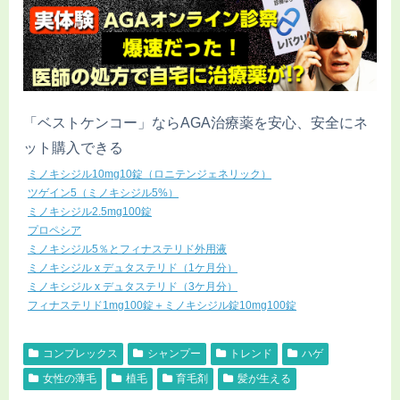
「ベストケンコー」ならAGA治療薬を安心、安全にネ
ット購入できる
ミノキシジル10mg10錠（ロニテンジェネリック）
ツゲイン5（ミノキシジル5%）
ミノキシジル2.5mg100錠
プロペシア
ミノキシジル5％とフィナステリド外用液
ミノキシジル x デュタステリド（1ケ月分）
ミノキシジル x デュタステリド（3ケ月分）
フィナステリド1mg100錠＋ミノキシジル錠10mg100錠
コンプレックス
シャンプー
トレンド
ハゲ
女性の薄毛
植毛
育毛剤
髪が生える