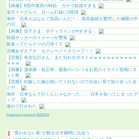
【画像】B型作業所の時給、ガチで奴隷すぎる
楽天イーグルス、日ハム打線に5死球
海外「日本人はなんて気高いんだ！」 英高級紙も驚愕した極限の中
の日...
【画像】佳子さま、ボディラインがHすぎる…
韓国サッカーのイメージが墜落
飯食ってたらケツの穴痒くて
宮﨑あずさアナ セクシーノースリーブ！！
【悲報】有吉弘行さん、また匂わせポストｗｗｗｗｗｗｗｗｗｗｗ
ｗｗｗ...
【画像】漫画家・桂正和、最新のパンツ＆お尻のイラスト投稿にネ
ット衝...
【悲報】妊娠した嫁が抜いてくれないので出会い系で知り合った女
とや...
海外「日本なんて行くんじゃなかった…」 日本を知ってしまったデ
ィズ...
連れて行かれた
Powered by livedoor 相互RSS
“変われない私”が動き出す瞬間に出会う