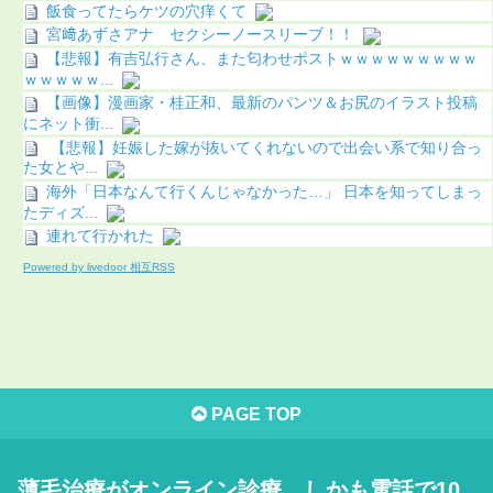
飯食ってたらケツの穴痒くて
宮﨑あずさアナ セクシーノースリーブ！！
【悲報】有吉弘行さん、また匂わせポストｗｗｗｗｗｗｗｗｗ
ｗｗｗｗｗ...
【画像】漫画家・桂正和、最新のパンツ＆お尻のイラスト投稿
にネット衝...
【悲報】妊娠した嫁が抜いてくれないので出会い系で知り合っ
た女とや...
海外「日本なんて行くんじゃなかった…」 日本を知ってしまっ
たディズ...
連れて行かれた
Powered by livedoor 相互RSS
PAGE TOP
薄毛治療がオンライン診療、しかも電話で10