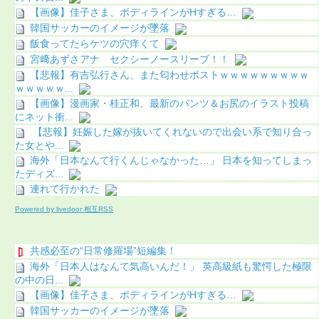
【画像】佳子さま、ボディラインがHすぎる…
韓国サッカーのイメージが墜落
飯食ってたらケツの穴痒くて
宮﨑あずさアナ セクシーノースリーブ！！
【悲報】有吉弘行さん、また匂わせポストｗｗｗｗｗｗｗｗｗ
ｗｗｗｗｗ...
【画像】漫画家・桂正和、最新のパンツ＆お尻のイラスト投稿
にネット衝...
【悲報】妊娠した嫁が抜いてくれないので出会い系で知り合っ
た女とや...
海外「日本なんて行くんじゃなかった…」 日本を知ってしまっ
たディズ...
連れて行かれた
Powered by livedoor 相互RSS
共感必至の“日常修羅場”短編集！
海外「日本人はなんて気高いんだ！」 英高級紙も驚愕した極限
の中の日...
【画像】佳子さま、ボディラインがHすぎる…
韓国サッカーのイメージが墜落