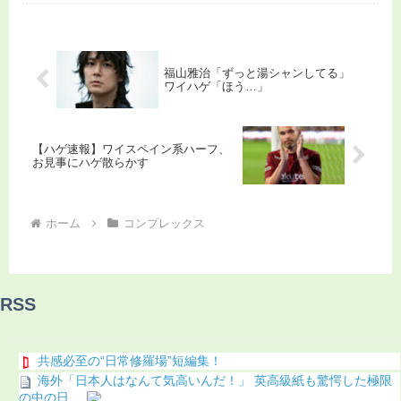
福山雅治「ずっと湯シャンしてる」
ワイハゲ「ほう…」
【ハゲ速報】ワイスペイン系ハーフ、
お見事にハゲ散らかす
ホーム
コンプレックス
RSS
共感必至の“日常修羅場”短編集！
海外「日本人はなんて気高いんだ！」 英高級紙も驚愕した極限
の中の日...