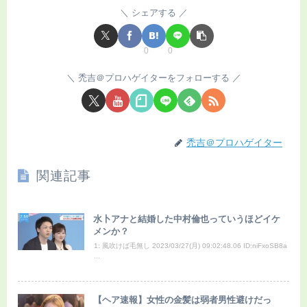
シェアする
0
0
禿吉＠プロハゲイターをフォローする
禿吉＠プロハゲイター
関連記事
水卜アナと結婚した中村倫也っていうほどイケ
メンか？
1: 風吹けば毛無し 2023/03/27(月) 09:02:48.06 ID:niFxoSB8a
...
【ヘア速報】女性の金髪は弱者男性避けだっ