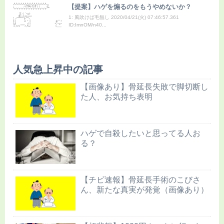
【提案】ハゲを煽るのをもうやめないか？
1: 風吹けば毛無し 2020/04/21(火) 07:46:57.361
ID:ImnOM/n40...
人気急上昇中の記事
【画像あり】骨延長失敗で脚切断し
た人、お気持ち表明
ハゲで自殺したいと思ってる人お
る？
【チビ速報】骨延長手術のこびさ
ん、新たな真実が発覚（画像あり）