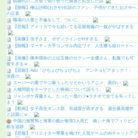
結婚式の二次会で知り合った娘達と乱交した話
【朗報】檜山沙耶(おさや)伝説のファン、子供ができたおさやへ
の正直...
職場の人妻と不倫をして、ついに、、、
【悲報】アメリカで今も続いてる近親相姦の一族がやばすぎる
【画像】佳子さま、ボディラインがHすぎる…
【朗報】マーチ→大手コンサル内定ワイ、人生勝ち組ロードへ
【画像】橋本環奈の上位互換のセクシー女優さん、私服でも可
愛すぎるｗ...
【芸能】Ado「びちょびちょびちょ アンチョビアタック！」
深夜の...
スーパーの裏でヤニ吸うふたりとかいうアニメ、面白い
人種問題をテーマとした映画について語ろう。
ジャンポケ斉藤さん、たった一度のフ●ラチオで全てを失ってし
まう
【動画】女子高生ダンス部、完成度が高すぎる 過去最高傑作
と話題にｗ...
中国の海警局と海軍の船が衝突2人死亡 南シナ海でフィリピン
船を追跡...
【悲報】クリエイター尊重を掲げた人気ゲームのAIチャットアプ