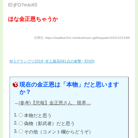
ID:jFO7mIoX0
ほな金正恩ちゃうか
引用元: https://swallow.5ch.net/test/read.cgi/livejupiter/1631315199/
M-1グランプリ2019~史上最高681点の衝撃~ [DVD]
現在の金正恩は「本物」だと思います
か？
→
(参考)【悲報】金正恩さん、限界…
本物だと思う
偽物（影武者）だと思う
その他（コメント欄からどうぞ）