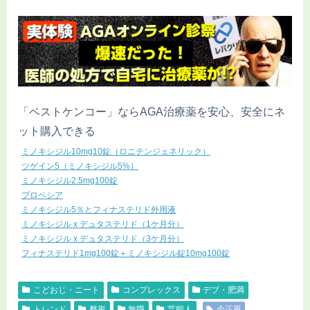
「ベストケンコー」ならAGA治療薬を安心、安全にネ
ット購入できる
ミノキシジル10mg10錠（ロニテンジェネリック）
ツゲイン5（ミノキシジル5%）
ミノキシジル2.5mg100錠
プロペシア
ミノキシジル5％とフィナステリド外用液
ミノキシジル x デュタステリド（1ケ月分）
ミノキシジル x デュタステリド（3ケ月分）
フィナステリド1mg100錠＋ミノキシジル錠10mg100錠
こどおじ・ニート
コンプレックス
デブ・肥満
トレンド
整形
無職
芸能人
金正恩