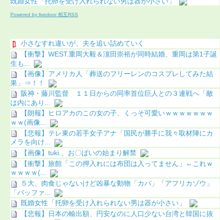
既婚女性「托卵を受け入れられない男は器が小さい」
Powered by livedoor 相互RSS
小さなすれ違いが、夫を追い詰めていく
【衝撃】WEST.重岡大毅＆濵田崇裕が同時結婚、重岡は第1子誕
生も...
【画像】アメリカ人「葬送のフリーレンのコスプレしてみた結
果」⇒！！
阪神・藤川監督 １１日からの同率首位巨人との３連戦へ「敵
は内にあり...
【朗報】ヒロアカのこの女の子、くっそ可愛いｗｗｗｗｗｗｗ
ｗｗ(画像...
【悲報】テレ東の若手女子アナ「国民が勝手に我々取材陣にカ
メラを向け...
【画像】tuki.、お〇ぱいの始まり解禁
【衝撃】旅館「この押入れには布団は入ってません」←これｗ
ｗｗｗｗ(...
５大、肉食じゃないけど凶暴な動物「カバ」「アフリカゾウ」
「バッファ...
既婚女性「托卵を受け入れられない男は器が小さい」
【悲報】日本の輸出額、円安なのに人口少ない台湾と韓国に抜