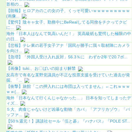
首相の...
【朗報】ヒロアカのこの女の子、くっそ可愛いｗｗｗｗｗｗｗｗｗ
(画像...
【驚愕】陰キャ女子、勤務中にBeRealしてる同僚をチクってクビ
に...
海外「日本人はなんて気高いんだ！」 英高級紙も驚愕した極限の中
の日...
【悲報】テレ東の若手女子アナ「国民が勝手に我々取材陣にカメラ
を向け...
【急増】「外国人受け入れ反対」56.3％に わずか2年で20.7ポ...
【画像】tuki.、お〇ぱいの始まり解禁
反高市で有名な某野党議員が不正な投票支援を受けていた過去が発
掘、「...
【衝撃】旅館「この押入れには布団は入ってません」←これｗｗｗ
ｗｗ(...
海外「日本なんて行くんじゃなかった…」 日本を知ってしまったデ
ィズ...
５大、肉食じゃないけど凶暴な動物「カバ」「アフリカゾウ」「バ
ッファ...
【50％還元！】講談社セール『伍と碁』『ハナバス』『POLE ST...