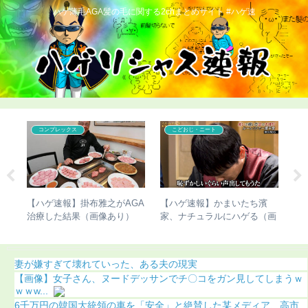
ハゲ薄毛AGA髪の毛に関する2chまとめサイト #ハゲ速
コンプレックス
コンプレックス
いたち濱
【画像】三笘薫の髪、ヤバす
【ハゲ速報】市原隼人さん、
ハゲる（画
ぎる
また髪の毛がなくなってしま
う（画像あり）
妻が嫌すぎて壊れていった、ある夫の現実
【画像】女子さん、ヌードデッサンでチ〇コをガン見してしまうｗ
ｗｗw...
6千万円の韓国大統領の車を「安全」と絶賛した某メディア、高市