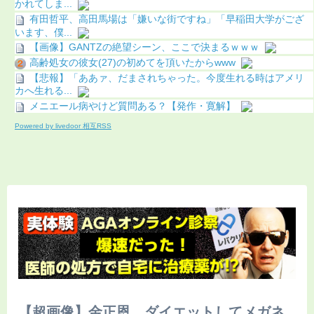
かれてしま...
有田哲平、高田馬場は「嫌いな街ですね」「早稲田大学がござ
います、僕...
【画像】GANTZの絶望シーン、ここで決まるｗｗｗ
高齢処女の彼女(27)の初めてを頂いたからwww
【悲報】「ああァ、だまされちゃった。今度生れる時はアメリ
カへ生れる...
メニエール病やけど質問ある？【発作・寛解】
Powered by livedoor 相互RSS
【超画像】金正恩、ダイエットしてメガネ