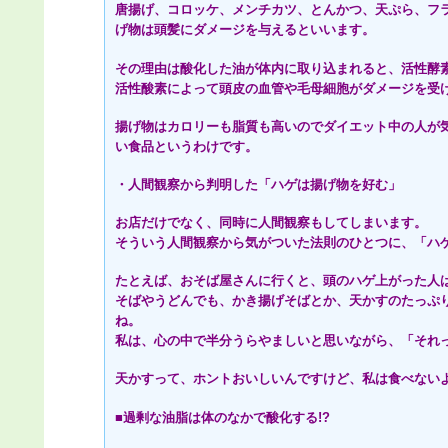
唐揚げ、コロッケ、メンチカツ、とんかつ、天ぷら、フ
げ物は頭髪にダメージを与えるといいます。
その理由は酸化した油が体内に取り込まれると、活性酵
活性酸素によって頭皮の血管や毛母細胞がダメージを受
揚げ物はカロリーも脂質も高いのでダイエット中の人が
い食品というわけです。
・人間観察から判明した「ハゲは揚げ物を好む」
お店だけでなく、同時に人間観察もしてしまいます。
そういう人間観察から気がついた法則のひとつに、「ハ
たとえば、おそば屋さんに行くと、頭のハゲ上がった人
そばやうどんでも、かき揚げそばとか、天かすのたっぷ
ね。
私は、心の中で半分うらやましいと思いながら、「それ
天かすって、ホントおいしいんですけど、私は食べない
■過剰な油脂は体のなかで酸化する!?