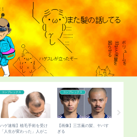
こどおじ・ニート
コンプレックス
コンプレ
【超画像】チー牛さん、世界
【ハゲ速報】ダウン浜田雅功
【ハゲ速
にチー牛を晒してしまうｗｗ
さん、ハゲ散らかってしまう
若い女子