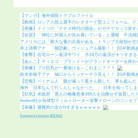
こってしまう
明（画像あり）
【マンガ】海外病院トラブルファイル
【動画】ロシア人陸上選手のレオタード型ユニフォーム、ドスケ
【画像】ドイツの『ナチス時代の国会』がガチでカッコ良すぎるw
【佐賀】「神社に外国人が住み着いている」と通報 不法残留で
アメリカには「膨大な量の兵器がある」トランプ大統領が主張…
井上清華アナ 「朗読劇」ヴィジュアル撮影！！【GIF動画
【衝撃】住宅ローン返済中ワイ、月18万の返済がキツすぎる
【あんこ】ディエゴ・ブランドーがグランドオーダーを終わらせ
【画像】ブス巨乳が一番抜ける←これまじ？？？
鈴木奈穂子アナ 袖口からインナーチラ見え！！【GIF動画
【悲報】ベトナム人「腹が減って婆さん殺した、車も盗んだ
海外「日本なんて行くんじゃなかった…」 日本を知ってしまっ
【狂気】米政府「黒人の梅毒患者399人を治療せず放置したらど
Anduril社が自律型ティルトローター攻撃ドローンのコンセプト
【画像】避難所の女がHすぎるｗｗｗｗｗ
Powered by livedoor 相互RSS