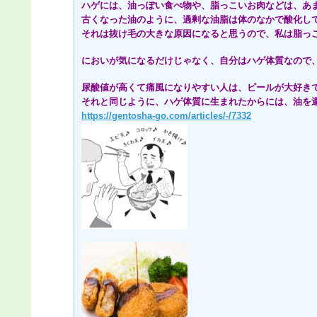
ハゲには、油っぽい食べ物や、脂っこいお肉などは、あ
古くなった油のように、過剰な油脂は体のなかで酸化し
それは抜け毛の大きな原因になると思うので、私は脂っ
においが気になるだけじゃなく、自分はハゲ体質なので
尿酸値が高くて痛風になりやすい人は、ビールが大好き
それと同じように、ハゲ体質に生まれたからには、油を
https://gentosha-go.com/articles/-/7332