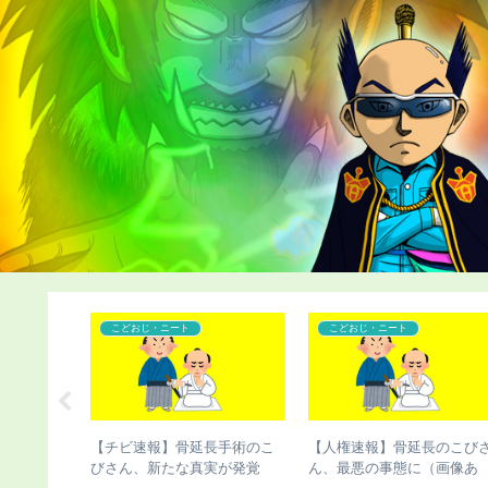
コンプレックス
こどおじ・ニート
髪、ヤバす
【ハゲ速報】「ハゲ男性の違
【チビ速報】骨延長失敗で
法化」を目指す運動が巻き起
切断のこびさん、お気持ち