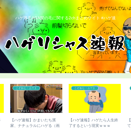
ハゲ薄毛AGA髪の毛に関する2chまとめサイト #ハゲ速
コンプレックス
カツラ
脚
【ハゲ速報】市原隼人さん、
【ハゲ速報】人気声優の杉田
表
また髪の毛がなくなってしま
智和さん、とんでもない髪型