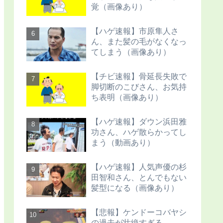
覚（画像あり）
【ハゲ速報】市原隼人さ
ん、また髪の毛がなくなっ
てしまう（画像あり）
【チビ速報】骨延長失敗で
脚切断のこびさん、お気持
ち表明（画像あり）
【ハゲ速報】ダウン浜田雅
功さん、ハゲ散らかってし
まう（動画あり）
【ハゲ速報】人気声優の杉
田智和さん、とんでもない
髪型になる（画像あり）
【悲報】ケンドーコバヤシ
の過去が壮絶すぎる