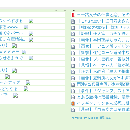
う（画像あり）
になる（画像あり）
三十路女子の仕事と恋、その
ベすぎる...
【これは重い】江口寿史さん
www...
【韓国の得意技】 韓国サッカー
ネパール...
【訃報】任天堂、ガチで終わ
在庫枯渇...
【画像】本田望結ちゃん、お
あり】
【画像】 アニメ版ライザの
ｗｗｗｗｗ
【衝撃】住宅ローン返済中ワ
るようで...
【画像】ブス巨乳が一番抜け
【悲報】ベトナム人「腹が減
あり】
【狂気】米政府「黒人の梅毒患
」
【画像】避難所の女がHすぎ
たディズ...
両津の2代目声優が木村昴(葛
うなる...
【事件】「ジャンプ」ストア
で...
とある魔術の禁書目録、最新
イソギンチャクさん必死に逃
【悲報】「自民党内は消費減
Powered by livedoor 相互RSS