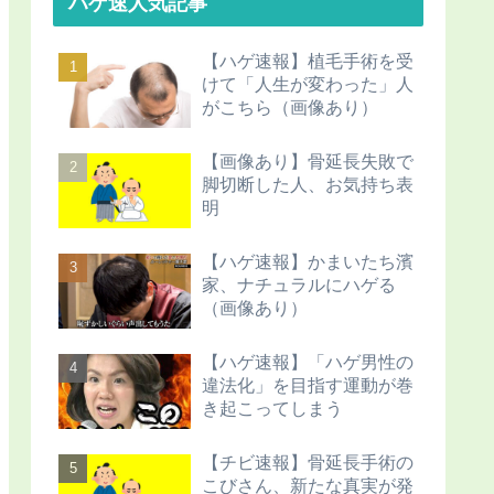
ハゲ速人気記事
【ハゲ速報】植毛手術を受
けて「人生が変わった」人
がこちら（画像あり）
【画像あり】骨延長失敗で
脚切断した人、お気持ち表
明
【ハゲ速報】かまいたち濱
家、ナチュラルにハゲる
（画像あり）
【ハゲ速報】「ハゲ男性の
違法化」を目指す運動が巻
き起こってしまう
【チビ速報】骨延長手術の
こびさん、新たな真実が発