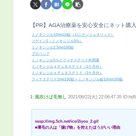
0
0
【PR】AGA治療薬を安心安全にネット購
ミノキシジル10mg10錠（ロニテンジェネリック）
ツゲイン5（ミノキシジル5%）
ミノキシジル2.5mg100錠
プロペシア
ミノキシジル5％とフィナステリド外用液
ミノキシジル x デュタステリド（1ケ月分）
ミノキシジル x デュタステリド（3ケ月分）
フィナステリド1mg100錠＋ミノキシジル錠10mg100錠
1:
風吹けば毛無し
2021/06/22(火) 22:06:47.35 ID:h
sssp://img.5ch.net/ico/2iyou_2.gif
■薄毛の人は「揚げ物」を控えたほうがいい理由