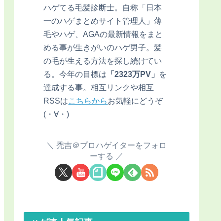
ハゲてる毛髪診断士。自称「日本
一のハゲまとめサイト管理人」薄
毛やハゲ、AGAの最新情報をまと
める事が生きがいのハゲ男子。髪
の毛が生える方法を探し続けてい
る。今年の目標は
「2323万PV」
を
達成する事。相互リンクや相互
RSSは
こちらから
お気軽にどうぞ
(・∀・)
禿吉＠プロハゲイターをフォロ
ーする