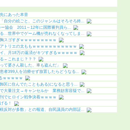
ｗ
（動画あり）
果（画像
先にあった本音
「自分の絵ごと、このジャンルはそろそろ終...
協会 2011～12年に国際審判員ら...
る…世界中でゲーム機が売れなくなってしま...
胸スゴすぎｗｗｗｗｗｗｗｗｗ
アトリエの太ももｗｗｗｗｗｗｗｗｗｗｗ
イ、月18万の返済がキツすぎるｗｗｗｗｗ
る←これまじ？？？
って婆さん殺した、車も盗んだ」
者399人を治療せず放置したらどうなる...
るｗｗｗｗｗ
飾区に住んでたこともある)になると思う...
で大量注文→キャンセルか 業務妨害容疑で...
刊でヒロイン戦争決着ｗｗｗｗ
げる！
税反対が多数」との報道、自民議員の内部証...