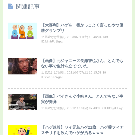
関連記事
【大喜利】ハゲを一番かっこよく言ったやつ優
勝グランプリ
1: 風吹けば毛無し 2023/07/11(火) 13:46:34.139
ID:MmhFq1hpa...
【画像】元ジャニーズ長瀬智也さん、とんでも
ない事で生計を立てていた
1: 風吹けば毛無し 2021/07/07(水) 15:15:58.39
ID:cwrF2RWga0...
【画像】バイきんぐ小峠さん、とんでもない事
実が発覚
1: 風吹けば毛無し 2021/11/05(金) 07:43:38.83 ID:qy/CLiyjd ...
【ハゲ速報】ワイ元若ハゲ21歳、ハゲ薬フィナ
ステリドを飲んでハゲが治るｗｗｗ