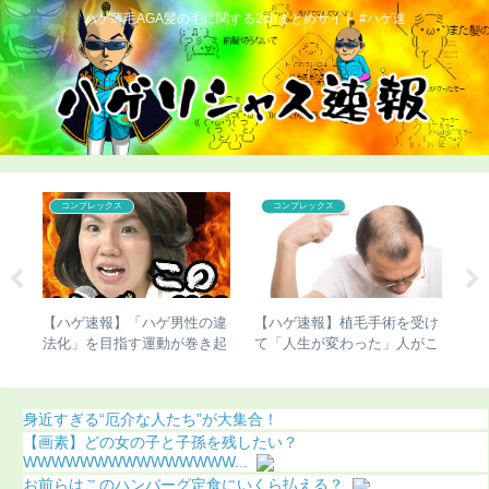
ハゲ薄毛AGA髪の毛に関する2chまとめサイト #ハゲ速
コンプレックス
コンプレックス
のこ
【ハゲ速報】「ハゲ男性の違
【ハゲ速報】植毛手術を受け
「
覚
法化」を目指す運動が巻き起
て「人生が変わった」人がこ
「
こってしまう
ちら（画像あり）
ゲ
身近すぎる“厄介な人たち”が大集合！
【画素】どの女の子と子孫を残したい？
WWWWWWWWWWWWWWW...
お前らはこのハンバーグ定食にいくら払える？