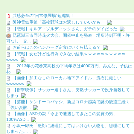
共感必至の“日常修羅場”短編集！
阪神電鉄重鎮「高校野球はお返ししていいかも」
【悲報】キルア・ゾルディックさん、ガチのゲイだった
琵琶湖三市同時花火大会、開催中止を発表 場所時刻不明・許
可なし・交...
お前らはこのハンバーグ定食にいくら払える？
【悲報】女だけど性行為できない結果ｗｗｗｗｗｗｗｗｗｗ
wwww
「2013年の花巻東高校の平均年収は4000万円。みんな、子供は
花...
【画像】加工なしのローカル地下アイドル、流石に厳しい
wwwwww
【衝撃映像】サッカー選手さん、突然サッカーで投身自殺して
しまう
【芸能】ケンドーコバヤシ、新型コロナ感染で謎の後遺症続く
「強い炭酸...
【画像】ASDの親「今まで遭遇してきたこの髪質の男、
100%ASD...
小沢一郎氏「絶対に総理にしてはいけない人物を、総理にして
しまった。...