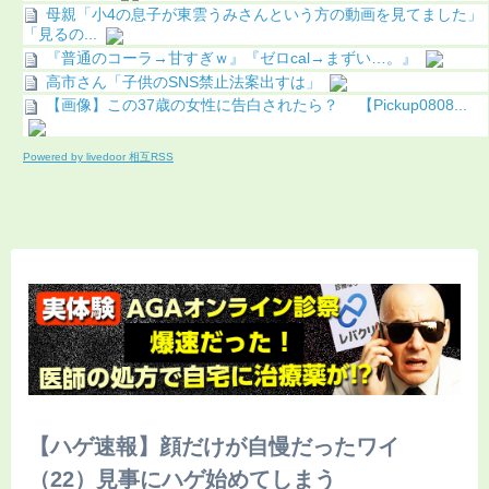
母親「小4の息子が東雲うみさんという方の動画を見てました」
「見るの...
『普通のコーラ→甘すぎｗ』『ゼロcal→まずい…。』
高市さん「子供のSNS禁止法案出すは」
【画像】この37歳の女性に告白されたら？ 【Pickup0808...
Powered by livedoor 相互RSS
【ハゲ速報】顔だけが自慢だったワイ
（22）見事にハゲ始めてしまう