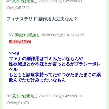
48:
風吹けば毛無し
2020/09/29(火) 04:53:44.53
ID:AgC/B2Z40
フィナステリド 副作用大丈夫なん？
53:
風吹けば毛無し
2020/09/29(火) 04:57:47.55
ID:k6safJ3Y0
>>48
ファナの副作用はゴミみたいなもんや
性欲減退とか不妊とか言っとるがプラシーボレ
ベル
もともと諸症状持ってたやつがたまたまこの薬
飲んでただけみったいなもん
50:
風吹けば毛無し
2020/09/29(火) 04:55:09.79
ID:4/ApF+bZ0