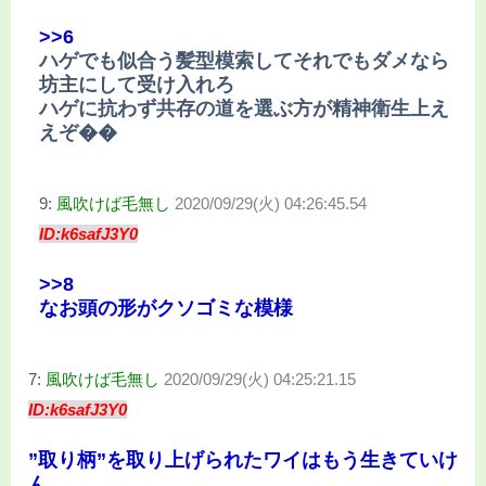
>>6
ハゲでも似合う髪型模索してそれでもダメなら
坊主にして受け入れろ
ハゲに抗わず共存の道を選ぶ方が精神衛生上え
えぞ��
9:
風吹けば毛無し
2020/09/29(火) 04:26:45.54
ID:k6safJ3Y0
>>8
なお頭の形がクソゴミな模様
7:
風吹けば毛無し
2020/09/29(火) 04:25:21.15
ID:k6safJ3Y0
”取り柄”を取り上げられたワイはもう生きていけ
ん