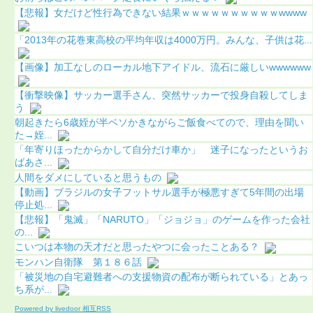
【悲報】女だけど性行為できない結果ｗｗｗｗｗｗｗｗｗｗwwww
「2013年の花巻東高校の平均年収は4000万円。みんな、子供は花...
【画像】加工なしのローカル地下アイドル、流石に厳しいwwwwww
【衝撃映像】サッカー選手さん、突然サッカーで投身自殺してしま
う
朝起きたら6歳姪が半ベソかきながらご飯食べてので、理由を聞い
た→姪...
「年寄りほったからかして自分だけ車か」 迷子になったというお
ばあさ...
人間をダメにしていると思うもの
【動画】ブラジルの女子フットサル選手が極悪すぎて5年間の出場
停止処...
【悲報】「鬼滅」「NARUTO」「ジョジョ」のゲームを作った会社
の...
こいつは本物の天才だと思ったやつに会ったことある？
モンハン自衛隊 第１８６話
「被災地の自宅避難者への支援物資の配布が断られている」とあっ
ち系が...
Powered by livedoor 相互RSS