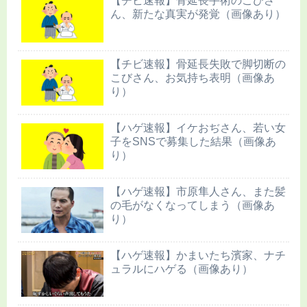
【チビ速報】骨延長手術のこびさ
ん、新たな真実が発覚（画像あり）
【チビ速報】骨延長失敗で脚切断の
こびさん、お気持ち表明（画像あ
り）
【ハゲ速報】イケおぢさん、若い女
子をSNSで募集した結果（画像あ
り）
【ハゲ速報】市原隼人さん、また髪
の毛がなくなってしまう（画像あ
り）
【ハゲ速報】かまいたち濱家、ナチ
ュラルにハゲる（画像あり）