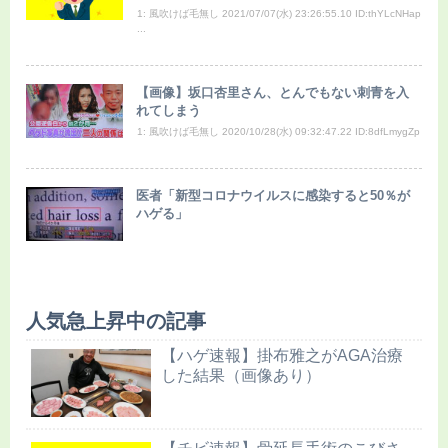
1: 風吹けば毛無し 2021/07/07(水) 23:26:55.10 ID:thYLcNHap
...
【画像】坂口杏里さん、とんでもない刺青を入
れてしまう
1: 風吹けば毛無し 2020/10/28(水) 09:32:47.22 ID:8dfLmygZp
医者「新型コロナウイルスに感染すると50％が
ハゲる」
人気急上昇中の記事
【ハゲ速報】掛布雅之がAGA治療
した結果（画像あり）