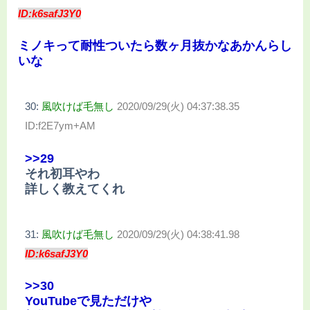
ID:k6safJ3Y0
ミノキって耐性ついたら数ヶ月抜かなあかんらし
いな
30:
風吹けば毛無し
2020/09/29(火) 04:37:38.35
ID:f2E7ym+AM
>>29
それ初耳やわ
詳しく教えてくれ
31:
風吹けば毛無し
2020/09/29(火) 04:38:41.98
ID:k6safJ3Y0
>>30
YouTubeで見ただけや