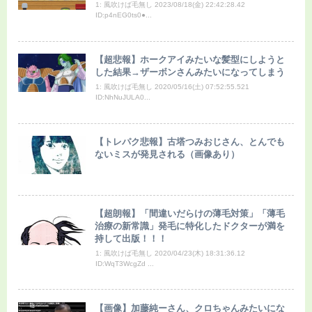
1: 風吹けば毛無し 2023/08/18(金) 22:42:28.42
ID:p4nEG0ts0●...
【超悲報】ホークアイみたいな髪型にしようと
した結果→ザーボンさんみたいになってしまう
1: 風吹けば毛無し 2020/05/16(土) 07:52:55.521
ID:NhNuJULA0...
【トレパク悲報】古塔つみおじさん、とんでも
ないミスが発見される（画像あり）
【超朗報】「間違いだらけの薄毛対策」「薄毛
治療の新常識」発毛に特化したドクターが満を
持して出版！！！
1: 風吹けば毛無し 2020/04/23(木) 18:31:36.12
ID:WqT3WcgZd ...
【画像】加藤純ーさん、クロちゃんみたいにな