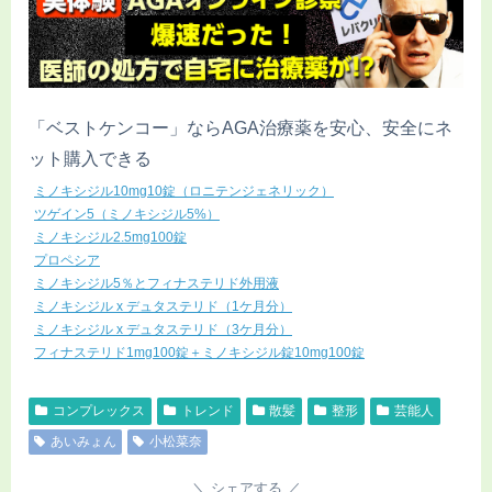
「ベストケンコー」ならAGA治療薬を安心、安全にネ
ット購入できる
ミノキシジル10mg10錠（ロニテンジェネリック）
ツゲイン5（ミノキシジル5%）
ミノキシジル2.5mg100錠
プロペシア
ミノキシジル5％とフィナステリド外用液
ミノキシジル x デュタステリド（1ケ月分）
ミノキシジル x デュタステリド（3ケ月分）
フィナステリド1mg100錠＋ミノキシジル錠10mg100錠
コンプレックス
トレンド
散髪
整形
芸能人
あいみょん
小松菜奈
シェアする