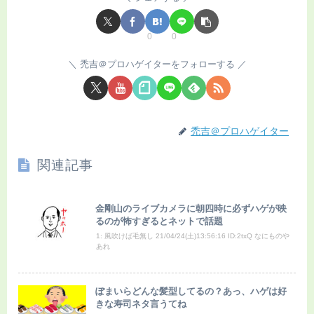
0
0
禿吉＠プロハゲイターをフォローする
禿吉＠プロハゲイター
関連記事
金剛山のライブカメラに朝四時に必ずハゲが映
るのが怖すぎるとネットで話題
1: 風吹けば毛無し 21/04/24(土)13:56:16 ID:2txQ なにものや
あれ
ぽまいらどんな髪型してるの？あっ、ハゲは好
きな寿司ネタ言うてね