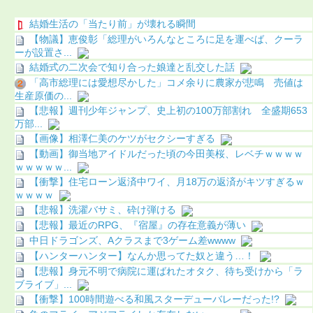
結婚生活の「当たり前」が壊れる瞬間
【物議】恵俊彰「総理がいろんなところに足を運べば、クーラ
ーが設置さ...
結婚式の二次会で知り合った娘達と乱交した話
「高市総理には愛想尽かした」コメ余りに農家が悲鳴 売値は
生産原価の...
【悲報】週刊少年ジャンプ、史上初の100万部割れ 全盛期653
万部...
【画像】相澤仁美のケツがセクシーすぎる
【動画】御当地アイドルだった頃の今田美桜、レベチｗｗｗｗ
ｗｗｗｗｗ...
【衝撃】住宅ローン返済中ワイ、月18万の返済がキツすぎるｗ
ｗｗｗｗ
【悲報】洗濯バサミ、砕け弾ける
【悲報】最近のRPG、『宿屋』の存在意義が薄い
中日ドラゴンズ、Aクラスまで3ゲーム差wwww
【ハンターハンター】なんか思ってた奴と違う…！
【悲報】身元不明で病院に運ばれたオタク、待ち受けから「ラ
ブライブ」...
【衝撃】100時間遊べる和風スターデューバレーだった!?