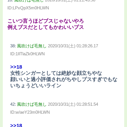
ID:LPxQpX5m0HLWN
こいつ言うほどブスじゃないやろ
例えブスだとしてもかわいいブス
38:
風吹けば毛無し
2020/10/31(土) 01:28:26.17
ID:1IlTlaZk0HLWN
>>18
女性シンガーとしては絶妙な顔立ちやな
顔いいと過小評価されがちやしブスすぎでもな
いちょうどいいライン
42:
風吹けば毛無し
2020/10/31(土) 01:28:51.54
ID:w/aeY23m0HLWN
>>18