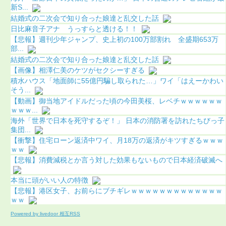
新S...
結婚式の二次会で知り合った娘達と乱交した話
日比麻音子アナ うっすらと透ける！！
【悲報】週刊少年ジャンプ、史上初の100万部割れ 全盛期653万
部...
結婚式の二次会で知り合った娘達と乱交した話
【画像】相澤仁美のケツがセクシーすぎる
積水ハウス「地面師に55億円騙し取られた…」ワイ「はえーかわい
そう...
【動画】御当地アイドルだった頃の今田美桜、レベチｗｗｗｗｗｗ
ｗｗｗ...
海外「世界で日本を死守するぞ！」 日本の消防署を訪れたちびっ子
集団...
【衝撃】住宅ローン返済中ワイ、月18万の返済がキツすぎるｗｗｗ
ｗｗ
【悲報】消費減税とか言う対した効果もないもので日本経済破滅へ
本当に頭がいい人の特徴
【悲報】港区女子、お前らにブチギレｗｗｗｗｗｗｗｗｗｗｗｗｗ
ｗｗ
Powered by livedoor 相互RSS