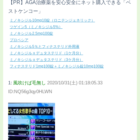
【PR】AGA治療薬を安心安全にネット購入できる「ベ
ストケンコー」
ミノキシジル10mg10錠（ロニテンジェネリック）
ツゲイン5（ミノキシジル5%）
ミノキシジル2.5mg100錠
プロペシア
ミノキシジル5％とフィナステリド外用液
ミノキシジル x デュタステリド（1ケ月分）
ミノキシジル x デュタステリド（3ケ月分）
フィナステリド1mg100錠＋ミノキシジル錠10mg100錠
1:
風吹けば毛無し
2020/10/31(土) 01:18:05.33
ID:NQ56g3qy0HLWN