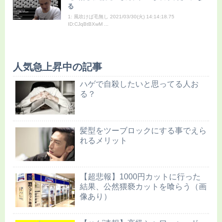
る
1: 風吹けば毛無し 2021/03/30(火) 14:14:18.75
ID:CJqBtBXwM ...
人気急上昇中の記事
ハゲで自殺したいと思ってる人お
る？
髪型をツーブロックにする事でえら
れるメリット
【超悲報】1000円カットに行った
結果、公然猥褻カットを喰らう（画
像あり）