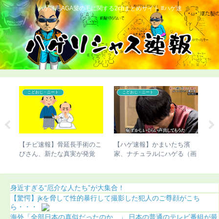
ハゲ薄毛AGA髪の毛に関する2chまとめサイト #ハゲ速
こどおじ・ニート
こどおじ・ニート
雅功
【チビ速報】骨延長手術のこ
【ハゲ速報】かまいたち濱
【
まう
びさん、新たな真実が発覚
家、ナチュラルにハゲる（画
若
（画像あり）
像あり）
果
身近すぎる“厄介な人たち”が大集合！
【驚愕】jkを脅して性的暴行して撮影した犯人のご尊顔がこち
ら・・・
海外「全部日本の真似だったのか…」 日本の普通のテレビ番組が最