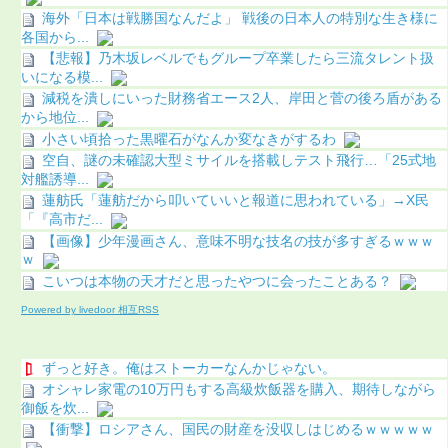
海外「日本は戦勝国なんだよ」 戦後の日本人の特別な生き様に
各国から...
【悲報】乃木坂レベルでもグループ卒業したら三流タレント扱
いになる模...
減税を潰しにいった財務省エース2人、岸田と菅の後ろ盾がある
から地位...
小さい頃拾った黒曜石がなんか変なきがするわ
空自、謎の未確認大型ミサイルを搭載しテスト飛行…「25式地
対艦誘導...
蓮舫氏「蓮舫だから叩いていいと報道に思われている」→X民
「『高市だ...
【画像】少年漫画さん、意味不明な技名の技が多すぎるｗｗｗ
ｗ
こいつは本物の天才だと思ったやつに会ったことある？
Powered by livedoor 相互RSS
ずっと好き。俺はストーカーなんかじゃない。
オシャレ家電の10万円もする高級炊飯器を購入、期待しながら
御飯を炊...
【衝撃】ロシアさん、国民の財産を没収しはじめるｗｗｗｗｗ