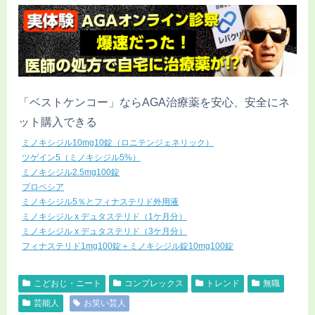
「ベストケンコー」ならAGA治療薬を安心、安全にネ
ット購入できる
ミノキシジル10mg10錠（ロニテンジェネリック）
ツゲイン5（ミノキシジル5%）
ミノキシジル2.5mg100錠
プロペシア
ミノキシジル5％とフィナステリド外用液
ミノキシジル x デュタステリド（1ケ月分）
ミノキシジル x デュタステリド（3ケ月分）
フィナステリド1mg100錠＋ミノキシジル錠10mg100錠
こどおじ・ニート
コンプレックス
トレンド
無職
芸能人
お笑い芸人