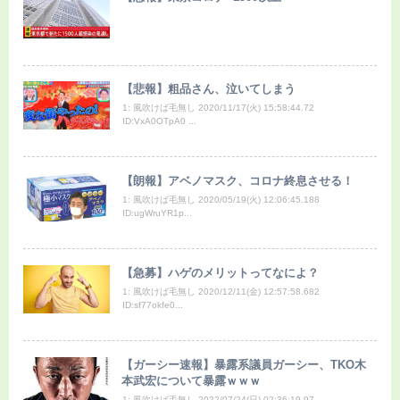
【悲報】粗品さん、泣いてしまう
1: 風吹けば毛無し 2020/11/17(火) 15:58:44.72
ID:VxA0OTpA0 ...
【朗報】アベノマスク、コロナ終息させる！
1: 風吹けば毛無し 2020/05/19(火) 12:06:45.188
ID:ugWruYR1p...
【急募】ハゲのメリットってなによ？
1: 風吹けば毛無し 2020/12/11(金) 12:57:58.682
ID:sf77okfe0...
【ガーシー速報】暴露系議員ガーシー、TKO木
本武宏について暴露ｗｗｗ
1: 風吹けば毛無し 2022/07/24(日) 02:36:19.97