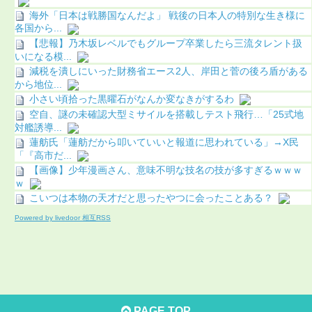
海外「日本は戦勝国なんだよ」 戦後の日本人の特別な生き様に
各国から...
【悲報】乃木坂レベルでもグループ卒業したら三流タレント扱
いになる模...
減税を潰しにいった財務省エース2人、岸田と菅の後ろ盾がある
から地位...
小さい頃拾った黒曜石がなんか変なきがするわ
空自、謎の未確認大型ミサイルを搭載しテスト飛行…「25式地
対艦誘導...
蓮舫氏「蓮舫だから叩いていいと報道に思われている」→X民
「『高市だ...
【画像】少年漫画さん、意味不明な技名の技が多すぎるｗｗｗ
ｗ
こいつは本物の天才だと思ったやつに会ったことある？
Powered by livedoor 相互RSS
PAGE TOP