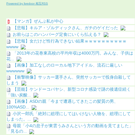
Powered by livedoor 相互RSS
【マンガ】ぜんぶ私が中心
【悲報】キルア・ゾルディックさん、ガチのゲイだった
お前らはこのハンバーグ定食にいくら払える？
【悲報】女だけど性行為できない結果ｗｗｗｗｗｗｗｗｗｗ
wwww
「2013年の花巻東高校の平均年収は4000万円。みんな、子供は
花...
【画像】加工なしのローカル地下アイドル、流石に厳しい
wwwwww
【衝撃映像】サッカー選手さん、突然サッカーで投身自殺して
しまう
【芸能】ケンドーコバヤシ、新型コロナ感染で謎の後遺症続く
「強い炭酸...
【画像】ASDの親「今まで遭遇してきたこの髪質の男、
100%ASD...
小沢一郎氏「絶対に総理にしてはいけない人物を、総理にして
しまった。...
母親「小4の息子が東雲うみさんという方の動画を見てました」
「見るの...