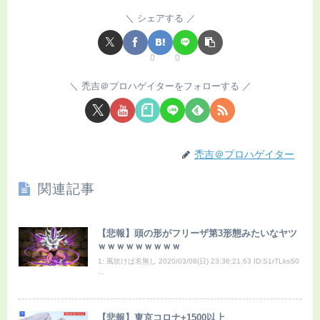
シェアする
0
0
禿吉＠プロハゲイターをフォローする
禿吉＠プロハゲイター
関連記事
【悲報】頭の形がフリーザ第3形態みたいなヤツ
ｗｗｗｗｗｗｗｗｗ
1: 風吹けば名無し 2020/03/08(日) 23:36:21.63 ID:S1rTLksS0
...
【悲報】東京コロナ+1500以上