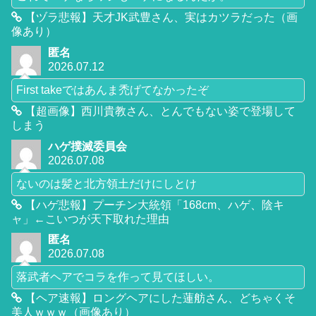
【ヅラ悲報】天才JK武豊さん、実はカツラだった（画
像あり）
匿名
2026.07.12
First takeではあんま禿げてなかったぞ
【超画像】西川貴教さん、とんでもない姿で登場して
しまう
ハゲ撲滅委員会
2026.07.08
ないのは髪と北方領土だけにしとけ
【ハゲ悲報】プーチン大統領「168cm、ハゲ、陰キ
ャ」←こいつが天下取れた理由
匿名
2026.07.08
落武者ヘアでコラを作って見てほしい。
【ヘア速報】ロングヘアにした蓮舫さん、どちゃくそ
美人ｗｗｗ（画像あり）