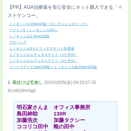
【PR】AGA治療薬を安心安全にネット購入できる「ベ
ストケンコー」
ミノキシジル10mg10錠（ロニテンジェネリック）
ツゲイン5（ミノキシジル5%）
ミノキシジル2.5mg100錠
プロペシア
ミノキシジル5％とフィナステリド外用液
ミノキシジル x デュタステリド（1ケ月分）
ミノキシジル x デュタステリド（3ケ月分）
フィナステリド1mg100錠＋ミノキシジル錠10mg100錠
1:
風吹けば毛無し
2019/10/25(金) 04:19:27.33
ID:A810hH3g0
明石家さんま オフィス事務所
島田紳助 130R
加藤浩次 加藤タクシー
ココリコ田中 靴の田中