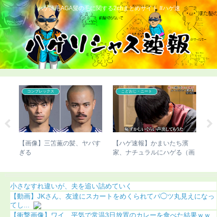
ハゲ薄毛AGA髪の毛に関する2chまとめサイト #ハゲ速
コンプレックス
こどおじ・ニート
濱
【ハゲ速報】市原隼人さん、
【チビ速報】骨延長したこび
【
（画
また髪の毛がなくなってしま
さんのこの写真（画像あり）
び
う（画像あり）
（
小さなすれ違いが、夫を追い詰めていく
【動画】JKさん、友達にスカートをめくられてパ◯ツ丸見えになっ
てし...
【衝撃画像】ワイ、平気で常温3日放置のカレーを食べた結果ｗｗ