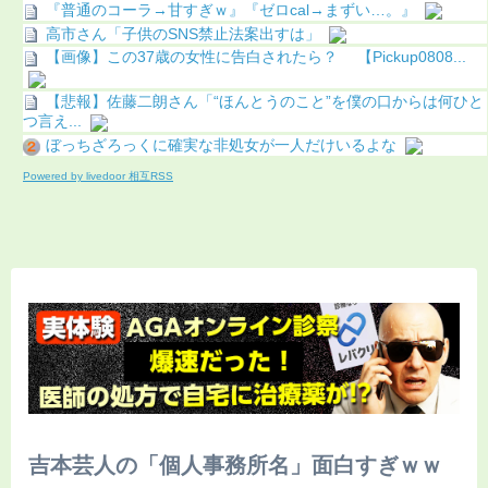
『普通のコーラ→甘すぎｗ』『ゼロcal→まずい…。』
高市さん「子供のSNS禁止法案出すは」
【画像】この37歳の女性に告白されたら？ 【Pickup0808...
【悲報】佐藤二朗さん「“ほんとうのこと”を僕の口からは何ひと
つ言え...
ぼっちざろっくに確実な非処女が一人だけいるよな
Powered by livedoor 相互RSS
吉本芸人の「個人事務所名」面白すぎｗｗ