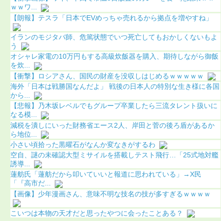
ｗｗワ...
【朗報】テスラ「日本でEVめっちゃ売れるから拠点を増やすね」
イランのモジタバ師、危篤状態でいつ死亡してもおかしくないもよ
う
オシャレ家電の10万円もする高級炊飯器を購入、期待しながら御飯
を炊...
【衝撃】ロシアさん、国民の財産を没収しはじめるｗｗｗｗｗ
海外「日本は戦勝国なんだよ」 戦後の日本人の特別な生き様に各国
から...
【悲報】乃木坂レベルでもグループ卒業したら三流タレント扱いに
なる模...
減税を潰しにいった財務省エース2人、岸田と菅の後ろ盾があるか
ら地位...
小さい頃拾った黒曜石がなんか変なきがするわ
空自、謎の未確認大型ミサイルを搭載しテスト飛行…「25式地対艦
誘導...
蓮舫氏「蓮舫だから叩いていいと報道に思われている」→X民
「『高市だ...
【画像】少年漫画さん、意味不明な技名の技が多すぎるｗｗｗｗ
こいつは本物の天才だと思ったやつに会ったことある？