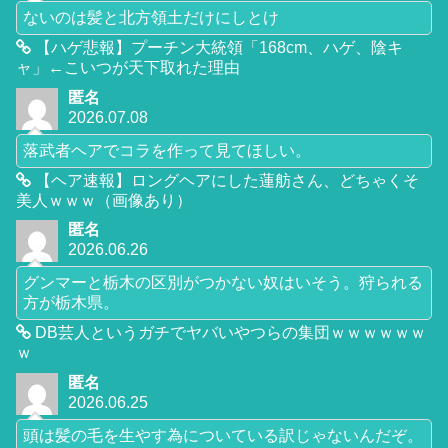
ないのは髪と北方領土だけにしとけ
【ハゲ悲報】プーチン大統領「168cm、ハゲ、陰キ
ャ」←こいつが天下取れた理由
匿名
2026.07.08
落武者ヘアでコラを作って見てほしい。
【ヘア速報】ロングヘアにした蓮舫さん、どちゃくそ
美人ｗｗｗ（画像あり）
匿名
2026.06.26
グンマーと栃木の区別がつかない奴はいそう。狩られる
方が栃木県。
DB芸人というガチでヤバいやつらの集団ｗｗｗｗｗｗ
ｗ
匿名
2026.06.25
頭は髪の毛を生やす為についている訳じゃないんだぞ。