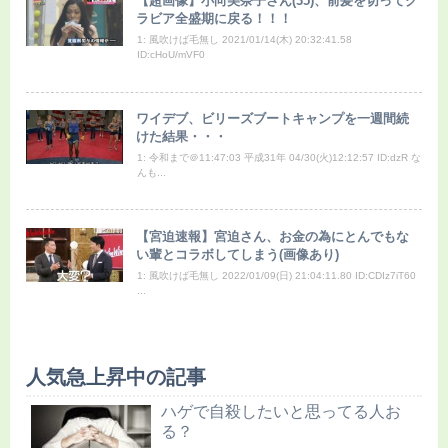
【超画像】小向美奈子さん(35)、前髪を切ってグ
ラビア全盛期に戻る！！！
1: 風吹けば毛無し 2021/01/14(木) 20:32:41.58
ID:cHoU/mVF0
ワイデブ、ビリーズブートキャンプを一週間続
けた結果・・・
1: 令和まで＠11:47:03 平成31年 04/30(火)12:12:57 ID:dzR な
んも...
【宮迫速報】宮迫さん、お金の為にとんでもな
い輩とコラボしてしまう(画像あり)
1: 風吹けば毛無し 2022/01/09(日) 21:04:11.80 ID:CDIz7iT60
...
人気急上昇中の記事
ハゲで自殺したいと思ってる人お
る？