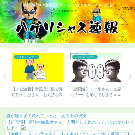
ハゲ薄毛AGA髪の毛に関する2chまとめサイト #ハゲ速
こどおじ・ニート
こどおじ・ニート
受け
【チビ速報】骨延長失敗で脚
【超画像】チー牛さん、世界
【
がこ
切断のこびさん、お気持ち表
にチー牛を晒してしまうｗｗ
ん
明（画像あり）
ｗ
り
妻が嫌すぎて壊れていった、ある夫の現実
【超悲報】 講談社編集者さん、人間として終わっているのがバレて
しま...
【画像】 メンヘラ女さん、お手本のような"あの顔"を披露してし