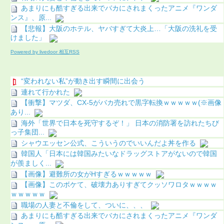
あまりにも酷すぎる出来でバカにされまくったアニメ『ワンダ
ンス』、原...
【悲報】大阪のホテル、ヤバすぎて大炎上…「大阪の洗礼を受
けました」
Powered by livedoor 相互RSS
“変われない私”が動き出す瞬間に出会う
連れて行かれた
【衝撃】マツダ、CX-5がバカ売れで黒字転換ｗｗｗｗｗ(※画像
あり...
海外「世界で日本を死守するぞ！」 日本の消防署を訪れたちび
っ子集団...
シャウエッセン公式、こういうのでいいんだよ丼を作る
韓国人「日本には韓国みたいなドラッグストアがないので韓国
が羨ましく...
【画像】避難所の女がHすぎるｗｗｗｗｗ
【画像】このボケて、破壊力ありすぎてクッソワロタｗｗｗｗ
ｗｗｗｗｗ
職場の人妻と不倫をして、ついに、、、
あまりにも酷すぎる出来でバカにされまくったアニメ『ワンダ