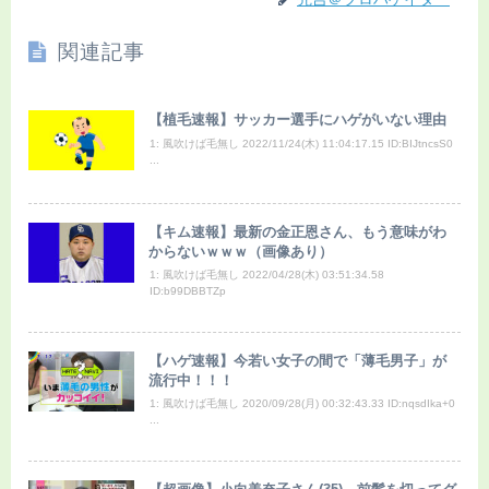
関連記事
【植毛速報】サッカー選手にハゲがいない理由
1: 風吹けば毛無し 2022/11/24(木) 11:04:17.15 ID:BIJtncsS0
...
【キム速報】最新の金正恩さん、もう意味がわ
からないｗｗｗ（画像あり）
1: 風吹けば毛無し 2022/04/28(木) 03:51:34.58
ID:b99DBBTZp
【ハゲ速報】今若い女子の間で「薄毛男子」が
流行中！！！
1: 風吹けば毛無し 2020/09/28(月) 00:32:43.33 ID:nqsdIka+0
...