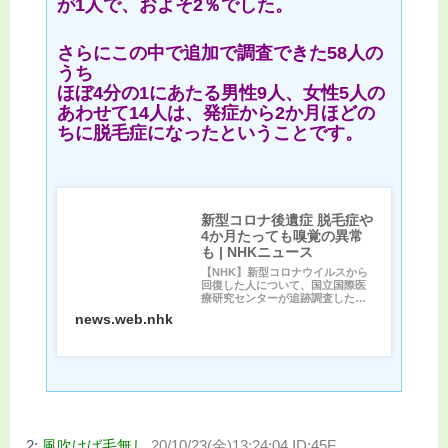
が1人で、およそ2％でした。
さらにこの中で追加で調査できた58人の
うち
ほぼ4分の1にあたる男性9人、女性5人の
あわせて14人は、発症から2か月ほどの
ちに脱毛症になったということです。
新型コロナ後遺症 脱毛症や
4か月たっても嗅覚の異常
も | NHKニュース
【NHK】新型コロナウイルスから
回復した人について、国立国際医
療研究センターが追跡調査したと
ころ、退院後に髪の毛が抜ける...
news.web.nhk
2:
風吹けば毛無し
20/10/23(金)13:24:04 ID:45F