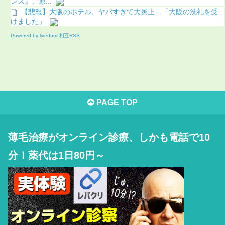
ンス』、原...
【悲報】大阪のホテル、ヤバすぎて大炎上…「大阪の洗礼を受
けました」
Powered by livedoor 相互RSS
PAGE TOP
薄毛治療がオンライン診療、しかも電話で10
分！薬代は1日80円～