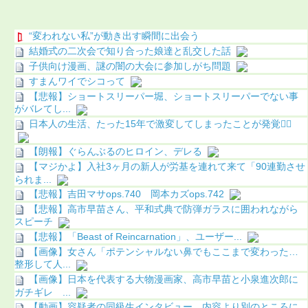
“変われない私”が動き出す瞬間に出会う
結婚式の二次会で知り合った娘達と乱交した話
子供向け漫画、謎の闇の大会に参加しがち問題
すまんワイでシコって
【悲報】ショートスリーパー堀、ショートスリーパーでない事
がバレてし...
日本人の生活、たった15年で激変してしまったことが発覚🤦‍♂
【朗報】ぐらんぶるのヒロイン、デレる
【マジかよ】入社3ヶ月の新人が労基を連れて来て「90連勤させ
られま...
【悲報】吉田マサops.740 岡本カズops.742
【悲報】高市早苗さん、平和式典で防弾ガラスに囲われながら
スピーチ
【悲報】「Beast of Reincarnation」、ユーザー...
【画像】女さん「ポテンシャルない鼻でもここまで変わった…
整形して人...
【画像】日本を代表する大物漫画家、高市早苗と小泉進次郎に
ガチギレ ...
【動画】容疑者の同級生インタビュー、内容より別のところに