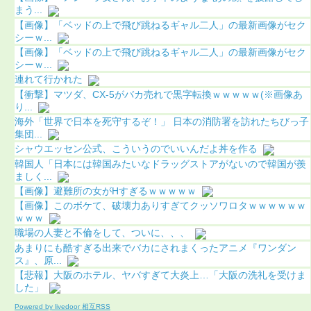
まう...
【画像】「ベッドの上で飛び跳ねるギャル二人」の最新画像がセク
シーｗ...
【画像】「ベッドの上で飛び跳ねるギャル二人」の最新画像がセク
シーｗ...
連れて行かれた
【衝撃】マツダ、CX-5がバカ売れで黒字転換ｗｗｗｗｗ(※画像あ
り...
海外「世界で日本を死守するぞ！」 日本の消防署を訪れたちびっ子
集団...
シャウエッセン公式、こういうのでいいんだよ丼を作る
韓国人「日本には韓国みたいなドラッグストアがないので韓国が羨
ましく...
【画像】避難所の女がHすぎるｗｗｗｗｗ
【画像】このボケて、破壊力ありすぎてクッソワロタｗｗｗｗｗｗ
ｗｗｗ
職場の人妻と不倫をして、ついに、、、
あまりにも酷すぎる出来でバカにされまくったアニメ『ワンダン
ス』、原...
【悲報】大阪のホテル、ヤバすぎて大炎上…「大阪の洗礼を受けま
した」
Powered by livedoor 相互RSS