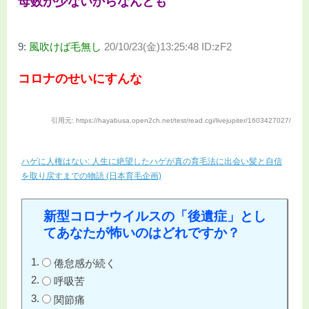
母数が少ないからなんとも
9:
風吹けば毛無し
20/10/23(金)13:25:48 ID:zF2
コロナのせいにすんな
引用元: https://hayabusa.open2ch.net/test/read.cgi/livejupiter/1603427027/
ハゲに人権はない: 人生に絶望したハゲが真の育毛法に出会い髪と自信
を取り戻すまでの物語 (日本育毛企画)
新型コロナウイルスの「後遺症」とし
てあなたが怖いのはどれですか？
倦怠感が続く
呼吸苦
関節痛