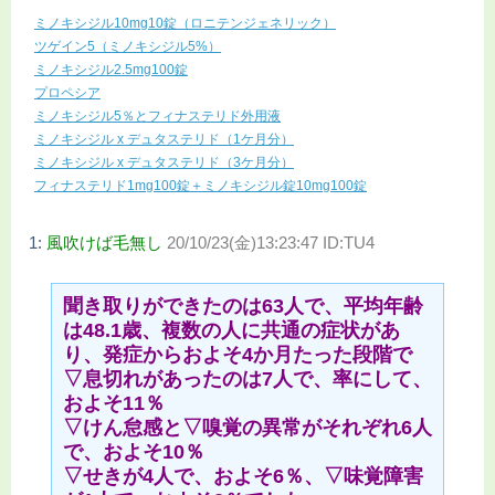
ミノキシジル10mg10錠（ロニテンジェネリック）
ツゲイン5（ミノキシジル5%）
ミノキシジル2.5mg100錠
プロペシア
ミノキシジル5％とフィナステリド外用液
ミノキシジル x デュタステリド（1ケ月分）
ミノキシジル x デュタステリド（3ケ月分）
フィナステリド1mg100錠＋ミノキシジル錠10mg100錠
1:
風吹けば毛無し
20/10/23(金)13:23:47 ID:TU4
聞き取りができたのは63人で、平均年齢
は48.1歳、複数の人に共通の症状があ
り、発症からおよそ4か月たった段階で
▽息切れがあったのは7人で、率にして、
およそ11％
▽けん怠感と▽嗅覚の異常がそれぞれ6人
で、およそ10％
▽せきが4人で、およそ6％、▽味覚障害