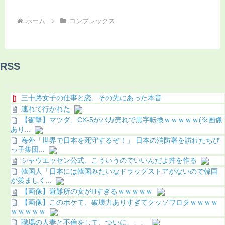
ホーム
コンプレックス
RSS
三十路女子の仕事と恋、その先にあった本音
連れて行かれた
【衝撃】マツダ、CX-5がバカ売れで黒字転換ｗｗｗｗｗ(※画像
あり...
海外「世界で日本を死守するぞ！」 日本の消防署を訪れたちび
っ子集団...
シャウエッセン公式、こういうのでいいんだよ丼を作る
韓国人「日本には韓国みたいなドラッグストアがないので韓国
が羨ましく...
【画像】避難所の女がHすぎるｗｗｗｗｗ
【画像】このボケて、破壊力ありすぎてクッソワロタｗｗｗｗ
ｗｗｗｗｗ
職場の人妻と不倫をして、ついに、、、