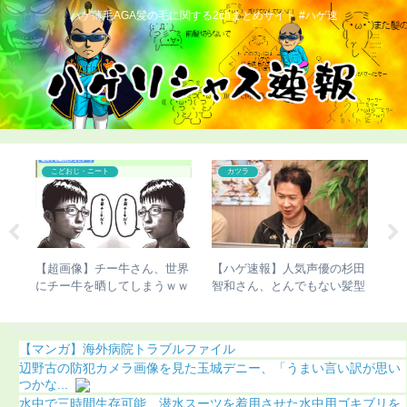
ハゲ薄毛AGA髪の毛に関する2chまとめサイト #ハゲ速
コンプレックス
こどおじ・ニート
杉田
【ハゲ速報】「ハゲ男性の違
【ハゲ速報】かまいたち濱
【
髪型
法化」を目指す運動が巻き起
家、ナチュラルにハゲる（画
味
こってしまう
像あり）
【マンガ】海外病院トラブルファイル
辺野古の防犯カメラ画像を見た玉城デニー、「うまい言い訳が思い
つかな...
水中で三時間生存可能、潜水スーツを着用させた水中用ゴキブリを