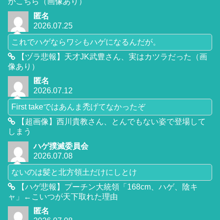
がこちら（画像あり）
匿名
2026.07.25
これでハゲならワシもハゲになるんだが。
【ヅラ悲報】天才JK武豊さん、実はカツラだった（画
像あり）
匿名
2026.07.12
First takeではあんま禿げてなかったぞ
【超画像】西川貴教さん、とんでもない姿で登場して
しまう
ハゲ撲滅委員会
2026.07.08
ないのは髪と北方領土だけにしとけ
【ハゲ悲報】プーチン大統領「168cm、ハゲ、陰キ
ャ」←こいつが天下取れた理由
匿名