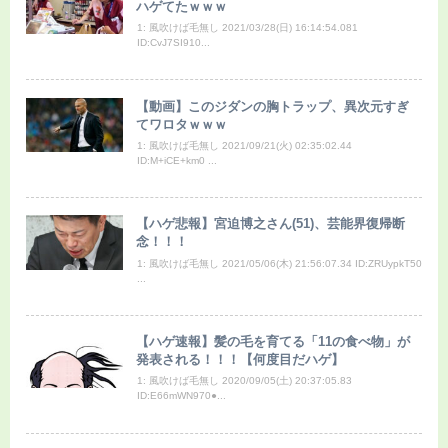
ハゲてたｗｗｗ
1: 風吹けば毛無し 2021/03/28(日) 16:14:54.081
ID:CvJ7SI910...
【動画】このジダンの胸トラップ、異次元すぎ
てワロタｗｗｗ
1: 風吹けば毛無し 2021/09/21(火) 02:35:02.44
ID:M+iCE+km0 ...
【ハゲ悲報】宮迫博之さん(51)、芸能界復帰断
念！！！
1: 風吹けば毛無し 2021/05/06(木) 21:56:07.34 ID:ZRUypkT50
...
【ハゲ速報】髪の毛を育てる「11の食べ物」が
発表される！！！【何度目だハゲ】
1: 風吹けば毛無し 2020/09/05(土) 20:37:05.83
ID:E66mWN970●...