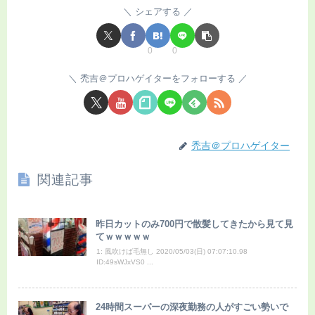
シェアする
0
0
禿吉＠プロハゲイターをフォローする
禿吉＠プロハゲイター
関連記事
昨日カットのみ700円で散髪してきたから見て見
てｗｗｗｗｗ
1: 風吹けば毛無し 2020/05/03(日) 07:07:10.98
ID:49sWJxVS0 ...
24時間スーパーの深夜勤務の人がすごい勢いで