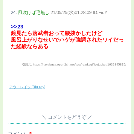
24:
風吹けば毛無し
21/09/29(水)01:28:09 ID:FicY
>>23
鏡見たら落武者おって腰抜かしたけど
風呂上がりなせいでハゲが強調されたワイだっ
た経験ならある
引用元: https://hayabusa.open2ch.net/test/read.cgi/livejupiter/1632845815/
アウトレイジ [Blu-ray]
コメントをどうぞ
コメント
※