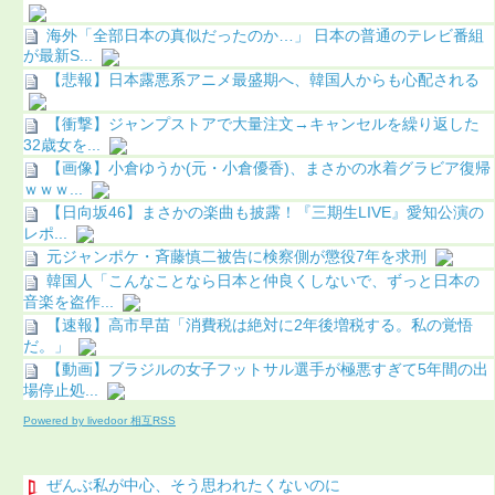
海外「全部日本の真似だったのか…」 日本の普通のテレビ番組
が最新S...
【悲報】日本露悪系アニメ最盛期へ、韓国人からも心配される
【衝撃】ジャンプストアで大量注文→キャンセルを繰り返した
32歳女を...
【画像】小倉ゆうか(元・小倉優香)、まさかの水着グラビア復帰
ｗｗｗ...
【日向坂46】まさかの楽曲も披露！『三期生LIVE』愛知公演の
レポ...
元ジャンポケ・斉藤慎二被告に検察側が懲役7年を求刑
韓国人「こんなことなら日本と仲良くしないで、ずっと日本の
音楽を盗作...
【速報】高市早苗「消費税は絶対に2年後増税する。私の覚悟
だ。」
【動画】ブラジルの女子フットサル選手が極悪すぎて5年間の出
場停止処...
Powered by livedoor 相互RSS
ぜんぶ私が中心、そう思われたくないのに