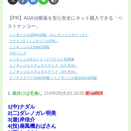
0
0
【PR】AGA治療薬を安心安全にネット購入できる「ベ
ストケンコー」
ミノキシジル10mg10錠（ロニテンジェネリック）
ツゲイン5（ミノキシジル5%）
ミノキシジル2.5mg100錠
プロペシア
ミノキシジル5％とフィナステリド外用液
ミノキシジル x デュタステリド（1ケ月分）
ミノキシジル x デュタステリド（3ケ月分）
フィナステリド1mg100錠＋ミノキシジル錠10mg100錠
1:
風吹けば毛無し
21/09/29(水)01:16:55
ID:w6VX
1(中)ナダル
2(二)ダレノガレ明美
3(遊)岸信介
4(投)扇風機おばさん