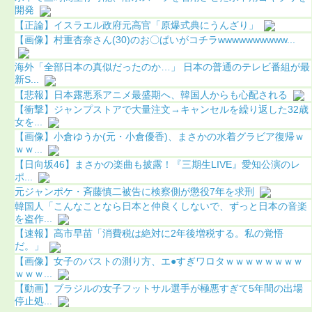
開発
【正論】イスラエル政府元高官「原爆式典にうんざり」
【画像】村重杏奈さん(30)のお〇ぱいがコチラwwwwwwwwww...
海外「全部日本の真似だったのか…」 日本の普通のテレビ番組が最
新S...
【悲報】日本露悪系アニメ最盛期へ、韓国人からも心配される
【衝撃】ジャンプストアで大量注文→キャンセルを繰り返した32歳
女を...
【画像】小倉ゆうか(元・小倉優香)、まさかの水着グラビア復帰ｗ
ｗｗ...
【日向坂46】まさかの楽曲も披露！『三期生LIVE』愛知公演のレ
ポ...
元ジャンポケ・斉藤慎二被告に検察側が懲役7年を求刑
韓国人「こんなことなら日本と仲良くしないで、ずっと日本の音楽
を盗作...
【速報】高市早苗「消費税は絶対に2年後増税する。私の覚悟
だ。」
【画像】女子のバストの測り方、エ●すぎワロタｗｗｗｗｗｗｗｗ
ｗｗｗ...
【動画】ブラジルの女子フットサル選手が極悪すぎて5年間の出場
停止処...