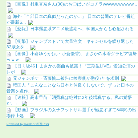
【画像】村重杏奈さん(30)のお〇ぱいがコチラwwwwwwwwww...
海外「全部日本の真似だったのか…」 日本の普通のテレビ番組
が最新S...
【悲報】日本露悪系アニメ最盛期へ、韓国人からも心配される
【衝撃】ジャンプストアで大量注文→キャンセルを繰り返した
32歳女を...
【画像】小倉ゆうか(元・小倉優香)、まさかの水着グラビア復帰
ｗｗｗ...
【日向坂46】まさかの楽曲も披露！『三期生LIVE』愛知公演の
レポ...
元ジャンポケ・斉藤慎二被告に検察側が懲役7年を求刑
韓国人「こんなことなら日本と仲良くしないで、ずっと日本の
音楽を盗作...
【速報】高市早苗「消費税は絶対に2年後増税する。私の覚悟
だ。」
【動画】ブラジルの女子フットサル選手が極悪すぎて5年間の出
場停止処...
Powered by livedoor 相互RSS