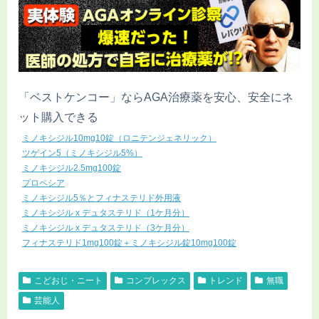
「ベストケンコー」ならAGA治療薬を安心、安全にネ
ット購入できる
ミノキシジル10mg10錠（ロニテンジェネリック）
ツゲイン5（ミノキシジル5%）
ミノキシジル2.5mg100錠
プロペシア
ミノキシジル5％とフィナステリド外用液
ミノキシジル x デュタステリド（1ケ月分）
ミノキシジル x デュタステリド（3ケ月分）
フィナステリド1mg100錠＋ミノキシジル錠10mg100錠
こどおじ・ニート
コンプレックス
トレンド
無職
芸能人