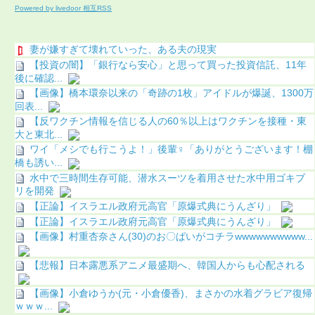
Powered by livedoor 相互RSS
妻が嫌すぎて壊れていった、ある夫の現実
【投資の闇】「銀行なら安心」と思って買った投資信託、11年
後に確認...
【画像】橋本環奈以来の「奇跡の1枚」アイドルが爆誕、1300万
回表...
【反ワクチン情報を信じる人の60％以上はワクチンを接種・東
大と東北...
ワイ「メシでも行こうよ！」後輩♀「ありがとうございます！棚
橋も誘い...
水中で三時間生存可能、潜水スーツを着用させた水中用ゴキブ
リを開発
【正論】イスラエル政府元高官「原爆式典にうんざり」
【正論】イスラエル政府元高官「原爆式典にうんざり」
【画像】村重杏奈さん(30)のお〇ぱいがコチラwwwwwwwwww...
【悲報】日本露悪系アニメ最盛期へ、韓国人からも心配される
【画像】小倉ゆうか(元・小倉優香)、まさかの水着グラビア復帰
ｗｗｗ...