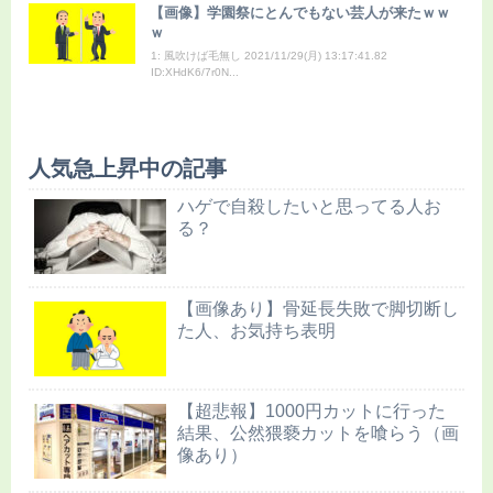
【画像】学園祭にとんでもない芸人が来たｗｗ
ｗ
1: 風吹けば毛無し 2021/11/29(月) 13:17:41.82
ID:XHdK6/7r0N...
人気急上昇中の記事
ハゲで自殺したいと思ってる人お
る？
【画像あり】骨延長失敗で脚切断し
た人、お気持ち表明
【超悲報】1000円カットに行った
結果、公然猥褻カットを喰らう（画
像あり）