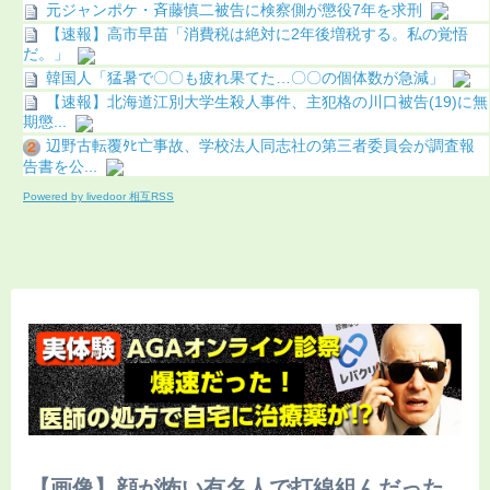
元ジャンポケ・斉藤慎二被告に検察側が懲役7年を求刑
【速報】高市早苗「消費税は絶対に2年後増税する。私の覚悟
だ。」
韓国人「猛暑で〇〇も疲れ果てた…〇〇の個体数が急減」
【速報】北海道江別大学生殺人事件、主犯格の川口被告(19)に無
期懲...
辺野古転覆ﾀﾋ亡事故、学校法人同志社の第三者委員会が調査報
告書を公...
Powered by livedoor 相互RSS
【画像】顔が怖い有名人で打線組んだった