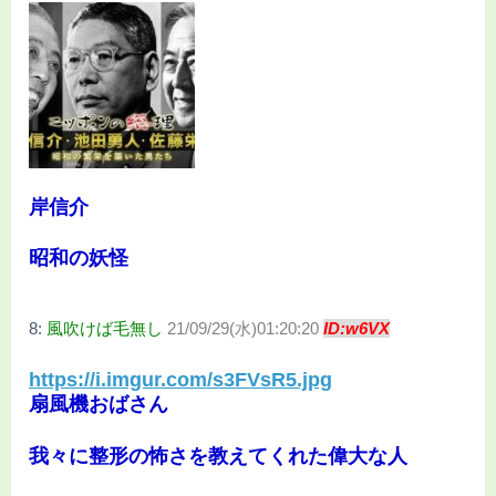
岸信介
昭和の妖怪
8:
風吹けば毛無し
21/09/29(水)01:20:20
ID:w6VX
https://i.imgur.com/s3FVsR5.jpg
扇風機おばさん
我々に整形の怖さを教えてくれた偉大な人