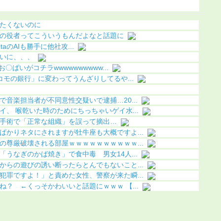
ちら（画像あり）
果（画像あり）
になる（
たくないのに
の役者ってこういうもんだよなと話題に
MetaのAIも勝手に他社攻...
いに、、、
〇ぱいがコチラwwwwwwwwww...
コモの銀行」に変わってうんざりしてるや...
音楽担当者が不同意性交疑いで逮捕…20...
、 喉乾いた時のためにちっちゃいゲイ水...
手術で「正常な組織」を誤って摘出…
ばかりネタにされますが牡牛座も大概ですよ...
の尊厳破壊される部屋ｗｗｗｗｗｗｗｗｗｗ...
うなぎのかば焼き」で食中毒 男女14人...
からの遊びの誘い断ったらとんでもないこと...
犯罪ですよ！」と責めた女性、警察が来た瞬...
？ ←くっそかわいいと話題にｗｗｗ 【...