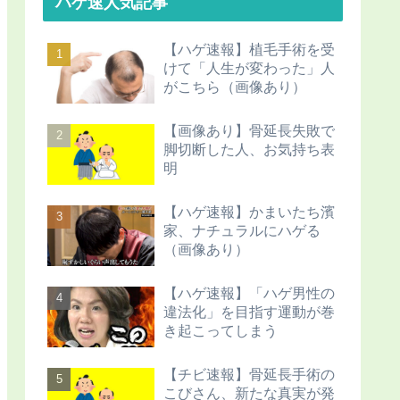
ハゲ速人気記事
【ハゲ速報】植毛手術を受
けて「人生が変わった」人
がこちら（画像あり）
【画像あり】骨延長失敗で
脚切断した人、お気持ち表
明
【ハゲ速報】かまいたち濱
家、ナチュラルにハゲる
（画像あり）
【ハゲ速報】「ハゲ男性の
違法化」を目指す運動が巻
き起こってしまう
【チビ速報】骨延長手術の
こびさん、新たな真実が発