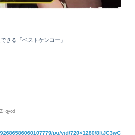
入できる「ベストケンコー」
9Z+qyod
1492686586060107779/pu/vid/720×1280/8ftJC3wC