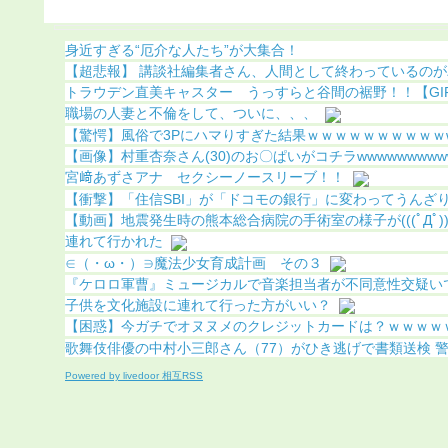
ｗ
身近すぎる“厄介な人たち”が大集合！
【超悲報】 講談社編集者さん、人間として終わっているのがバ
トラウデン直美キャスター うっすらと谷間の裾野！！【GIF動
職場の人妻と不倫をして、ついに、、、
【驚愕】風俗で3Pにハマりすぎた結果ｗｗｗｗｗｗｗｗｗｗw
【画像】村重杏奈さん(30)のお〇ぱいがコチラwwwwwwwwww.
宮﨑あずさアナ セクシーノースリーブ！！
【衝撃】「住信SBI」が「ドコモの銀行」に変わってうんざりし
【動画】地震発生時の熊本総合病院の手術室の様子が(((ﾟДﾟ))
連れて行かれた
∈（・ω・）∋魔法少女育成計画 その３
『ケロロ軍曹』ミュージカルで音楽担当者が不同意性交疑いで逮
子供を文化施設に連れて行った方がいい？
【困惑】今ガチでオヌヌメのクレジットカードは？ｗｗｗｗ
歌舞伎俳優の中村小三郎さん（77）がひき逃げで書類送検 
Powered by livedoor 相互RSS