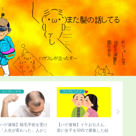
コンプレックス
コンプレックス
カツラ
【ハゲ速報】植毛手術を受け
【ハゲ速報】イケおぢさん、
【ハゲ速
て「人生が変わった」人がこ
若い女子をSNSで募集した結
智和さん