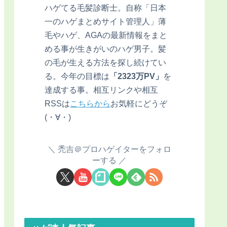
ハゲてる毛髪診断士。自称「日本
一のハゲまとめサイト管理人」薄
毛やハゲ、AGAの最新情報をまと
める事が生きがいのハゲ男子。髪
の毛が生える方法を探し続けてい
る。今年の目標は
「2323万PV」
を
達成する事。相互リンクや相互
RSSは
こちらから
お気軽にどうぞ
(・∀・)
禿吉＠プロハゲイターをフォロ
ーする