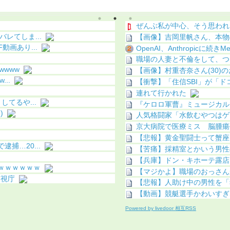
明（画像あり）
ぜんぶ私が中心、そう思われ
レてしま...
【画像】吉岡里帆さん、本物
画あり...
OpenAI、Anthropicに続き
職場の人妻と不倫をして、つ
www
【画像】村重杏奈さん(30)のお
..
【衝撃】「住信SBI」が「ド
連れて行かれた
てるや...
『ケロロ軍曹』ミュージカルで
)
人気格闘家「水飲むやつはゲイ
京大病院で医療ミス 脳腫瘍
【悲報】黄金聖闘士って蟹座
捕…20...
【苦痛】採精室とかいう男性
【兵庫】ドン・キホーテ露店「
ｗｗｗｗｗｗ
【マジかよ】職場のおっさん
警視庁
【悲報】人助け中の男性を「
【動画】競艇選手かわいすぎね
Powered by livedoor 相互RSS