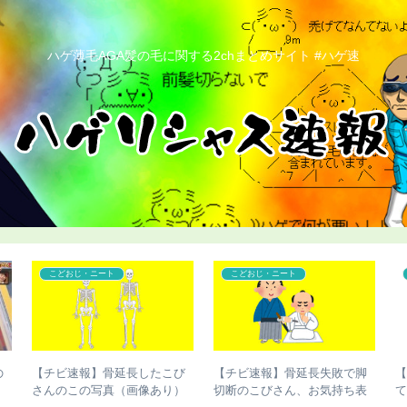
ハゲ薄毛AGA髪の毛に関する2chまとめサイト #ハゲ速
こどおじ・ニート
こどおじ・ニート
の
【チビ速報】骨延長したこび
【チビ速報】骨延長失敗で脚
さんのこの写真（画像あり）
切断のこびさん、お気持ち表