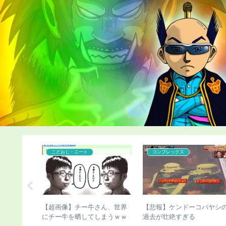
こどおじ・ニート
コンプレックス
隆さん、地
【超画像】チー牛さん、世界
【悲報】ケンドーコバヤシ
あり）
にチー牛を晒してしまうｗｗ
過去が壮絶すぎる