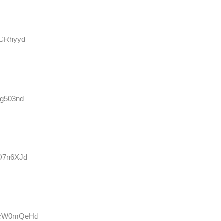
esCRhyyd
sg503nd
vD7n6XJd
:NcW0mQeHd