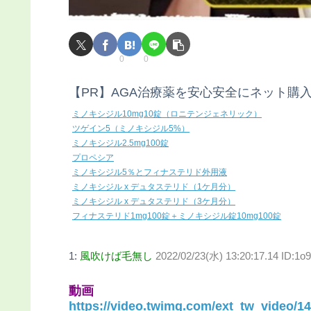
0
0
【PR】AGA治療薬を安心安全にネット購
ミノキシジル10mg10錠（ロニテンジェネリック）
ツゲイン5（ミノキシジル5%）
ミノキシジル2.5mg100錠
プロペシア
ミノキシジル5％とフィナステリド外用液
ミノキシジル x デュタステリド（1ケ月分）
ミノキシジル x デュタステリド（3ケ月分）
フィナステリド1mg100錠＋ミノキシジル錠10mg100錠
1:
風吹けば毛無し
2022/02/23(水) 13:20:17.14 ID:1o
動画
https://video.twimg.com/ext_tw_video/