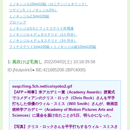
ミノキシジル10mg10錠（ロニテンジェネリック）
ツゲイン5（ミノキシジル5%）
ミノキシジル2.5mg100錠
プロペシア
ミノキシジル5％とフィナステリド外用液
ミノキシジル x デュタステリド（1ケ月分）
ミノキシジル x デュタステリド（3ケ月分）
フィナステリド1mg100錠＋ミノキシジル錠10mg100錠
1:
風吹けば毛無し
2022/04/02(土) 10:18:39.58
ID:jNuIpvkk0● BE:421685208-2BP(4000)
sssp://img.5ch.net/ico/syobo2.gif
【AFP＝時事】米アカデミー賞（Academy Awards）授賞式
でコメディアンのクリス・ロック（Chris Rock）さんを平手
打ちした俳優のウィル・スミス（Will Smith）さんが、映画芸
術科学アカデミー（Academy of Motion Pictures Arts and
Sciences）に退会を届け出たことが1日、明らかになった。
【写真】クリス・ロックさんを平手打ちするウィル・スミスさ