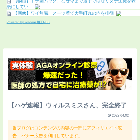
【物議】甲子園ムック、なぜ今まで選手ではなく女子生徒を表
紙にしてい...
【画像】ワイ無職、スーツ着て大手町丸の内を徘徊
Powered by livedoor 相互RSS
【ハゲ速報】ウィルスミスさん、完全終了
2022.04.02
当ブログはコンテンツの内容の一部にアフィリエイト広
告、バナー広告を利用しています。