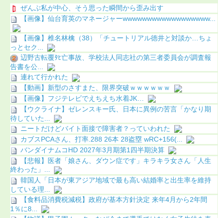
ぜんぶ私が中心、そう思った瞬間から歪み出す
【画像】仙台育英のマネージャーwwwwwwwwwwwwwwwwww...
【画像】椎名林檎（38）「チュートリアル徳井と対談か…ちょ
っとセク...
辺野古転覆ﾀﾋ亡事故、学校法人同志社の第三者委員会が調査報
告書を公...
連れて行かれた
【動画】新型のさすまた、限界突破ｗｗｗｗｗｗ
【画像】フジテレビでえちえち水着JK…
【ウクライナ】ゼレンスキー氏、日本に異例の苦言「かなり期
待していた...
ニートだけどバイト面接で障害者？っていわれた
カブスPCAさん、打率.288 26本 28盗塁 wRC+156(...
バンダイナムコHD 2027年3月期第1四半期決算
【悲報】医者「娘さん、ダウン症です」キラキラ女さん「人生
終わった」...
韓国人「日本が東アジア地域で最も高い結婚率と出生率を維持
している理...
【食料品消費税減税】政府が基本方針決定 来年4月から2年間
1％に8...