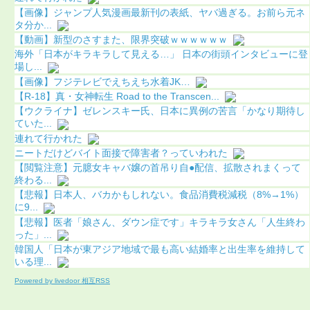
【画像】ジャンプ人気漫画最新刊の表紙、ヤバ過ぎる。お前ら元ネ
タ分か...
【動画】新型のさすまた、限界突破ｗｗｗｗｗｗ
海外「日本がキラキラして見える…」 日本の街頭インタビューに登
場し...
【画像】フジテレビでえちえち水着JK…
【R-18】真・女神転生 Road to the Transcen...
【ウクライナ】ゼレンスキー氏、日本に異例の苦言「かなり期待し
ていた...
連れて行かれた
ニートだけどバイト面接で障害者？っていわれた
【閲覧注意】元臆女キャバ嬢の首吊り自●配信、拡散されまくって
終わる...
【悲報】日本人、バカかもしれない。食品消費税減税（8%→1%）
に9...
【悲報】医者「娘さん、ダウン症です」キラキラ女さん「人生終わ
った」...
韓国人「日本が東アジア地域で最も高い結婚率と出生率を維持して
いる理...
Powered by livedoor 相互RSS