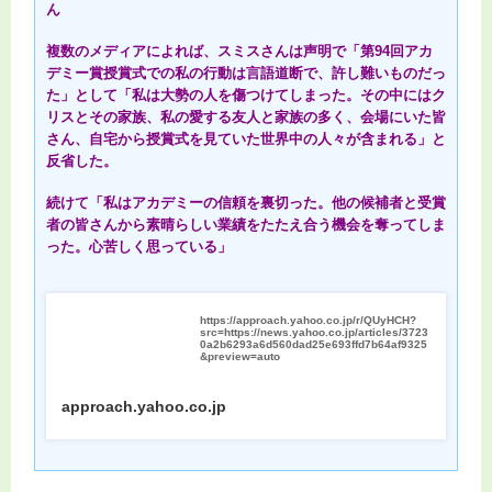
ん
複数のメディアによれば、スミスさんは声明で「第94回アカ
デミー賞授賞式での私の行動は言語道断で、許し難いものだっ
た」として「私は大勢の人を傷つけてしまった。その中にはク
リスとその家族、私の愛する友人と家族の多く、会場にいた皆
さん、自宅から授賞式を見ていた世界中の人々が含まれる」と
反省した。
続けて「私はアカデミーの信頼を裏切った。他の候補者と受賞
者の皆さんから素晴らしい業績をたたえ合う機会を奪ってしま
った。心苦しく思っている」
https://approach.yahoo.co.jp/r/QUyHCH?
src=https://news.yahoo.co.jp/articles/3723
0a2b6293a6d560dad25e693ffd7b64af9325
&preview=auto
approach.yahoo.co.jp