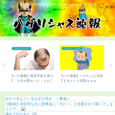
ハゲ薄毛AGA髪の毛に関する2chまとめサイト #ハゲ速
ハゲ
こどおじ・ニート
生終
【ハゲ速報】デビッド・ベッ
【ハゲ速報】かまいたち濱
カムさん、ベッカムヘアが進
家、ナチュラルにハゲる（画
化（画像あり）
像あり）
分かり合えているはずの夫が、一番遠い
【動画】赤信号なのに誘導員に「行け！」と合図されて困ってしま
うドラ...
連れて行かれた