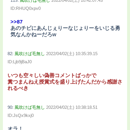
119:
風吹けば毛無し
2022/04/02(土) 10:42:07.43
ID:RHUQ0xpv0
>>87
あのチビにあんじぇりーなじょりーをいじる勇
気なんかねーだろw
82:
風吹けば毛無し
2022/04/02(土) 10:35:39.15
ID:Ljb9jBaJ0
いつも空々しい偽善コメントばっかで
糞つまんねえ授賞式を盛り上げたんだから感謝さ
れるべき
90:
風吹けば毛無し
2022/04/02(土) 10:38:18.51
ID:JsQx9kxj0
オラ！