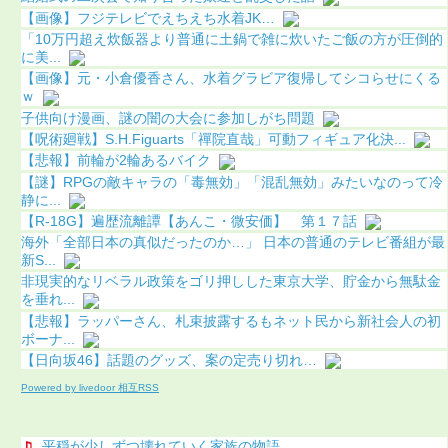
【画像】フジテレビでえちえち水着JK…
「10万円超え炊飯器より普通に土鍋で雑に炊いたご飯の方が圧倒的
に美...
【画像】元・小倉優香さん、水着グラビア復帰してシコらせにくる
ｗ
子供向け漫画、謎の闇の大会に参加しがち問題
【呪術廻戦】S.H.Figuarts「禪院直哉」可動フィギュア化決...
【悲報】前輪が2輪あるバイク
【謎】RPGの敵キャラの「毒無効」「混乱無効」みたいなのって冷
静に...
【R-18G】遍歴流離譚【あんこ・微安価】 第１７話
海外「全部日本の真似だったのか…」 日本の普通のテレビ番組が最
新S...
非現実的なリベラル政策をゴリ押しした東京大学、貯金から無駄金
を垂れ...
【悲報】ラッパーさん、札束披露するもネット民から新社会人の初
ボーナ...
【日向坂46】話題のグッズ、案の定売り切れ…
Powered by livedoor 相互RSS
平穏が少しずつ壊れていく家族の物語。