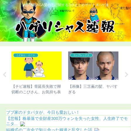
ハゲ薄毛AGA髪の毛に関する2chまとめサイト #ハゲ速
コンプレックス
コンプレックス
バす
【ハゲ速報】藤井隆さん、地
【ハゲ速報】「ハゲ男性の違
【
味にハゲる（画像あり）
法化」を目指す運動が巻き起
智
こってしまう
に
ブブ家のドタバタが、今日も愛おしい！
【悲報】株暴落で全財産300万ウォンを失った女性、人生終了でモ
ニタ...
結婚式の二次会で知り合った娘達と乱交した話