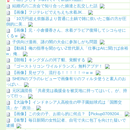
結婚式の二次会で知り合った娘達と乱交した話
【画像】フジテレビでえちえち水着JK…
「10万円超え炊飯器より普通に土鍋で雑に炊いたご飯の方が圧
倒的に美...
【画像】元・小倉優香さん、水着グラビア復帰してシコらせに
くるｗ
子供向け漫画、謎の闇の大会に参加しがち問題
【動画】俺の指導を聞かないZ世代新人「仕事はAIに聞けば余裕
w」俺...
【朗報】キングダムの河了貂、覚醒する
『ゴーストリコン ワイルドランズ』無料アプデ！
【画像】見せブラ、流行る！！！！！⇒ｗｗ
SHEINのブラのレビューで画像有りのフィルタ使うと素人のお
っぱい...
元区議団長 「共産党は義援金を被災地に持ってはいく。が、持
って行っ...
【大論争】インドネシア人高校生の甲子園始球式は「国際交
流」か「政治...
【画像】この女の子、お前ら的に何点？ 【Pickup0709204...
【衝撃】毎日新聞の女性記者、自宅で夫に包丁を向けた疑いで
逮捕