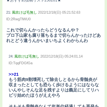
★おすすめ投稿リスト230201★
21:
風吹けば毛無し
2022/12/18(日) 05:21:52.63
ID:2RwgTlWU0
これで切らんかったらどうなるんや？
プロ下山家も腐り落ちるまで切らんかったけどあ
れとどう違うんかいまいちよくわからんわ
24:
風吹けば毛無し
2022/12/18(日) 05:24:01.14
ID:TqqFDGfGa
>>21
もう筋肉9割壊死して除去しとるから骨髄炎が
収まったとしても恐らく歩けるようにはならな
いんやしそんな足を残すよりは義足にしてリハ
ビリ始めたほうがええやろ
そもそも骨髄炎なんて年単位経過しても再発を