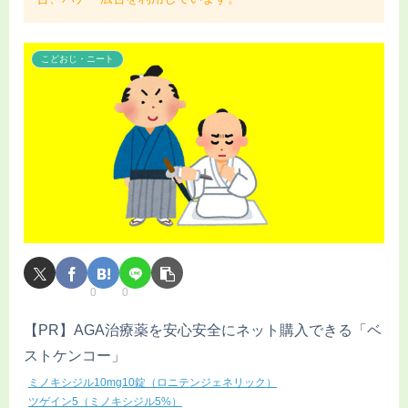
こどおじ・ニート
0
0
【PR】AGA治療薬を安心安全にネット購入できる「ベ
ストケンコー」
ミノキシジル10mg10錠（ロニテンジェネリック）
ツゲイン5（ミノキシジル5%）