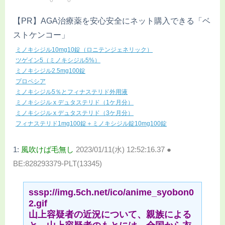
【PR】AGA治療薬を安心安全にネット購入できる「ベ
ストケンコー」
ミノキシジル10mg10錠（ロニテンジェネリック）
ツゲイン5（ミノキシジル5%）
ミノキシジル2.5mg100錠
プロペシア
ミノキシジル5％とフィナステリド外用液
ミノキシジル x デュタステリド（1ケ月分）
ミノキシジル x デュタステリド（3ケ月分）
フィナステリド1mg100錠＋ミノキシジル錠10mg100錠
1:
風吹けば毛無し
2023/01/11(水) 12:52:16.37 ●
BE:828293379-PLT(13345)
sssp://img.5ch.net/ico/anime_syobon0
2.gif
山上容疑者の近況について、親族による