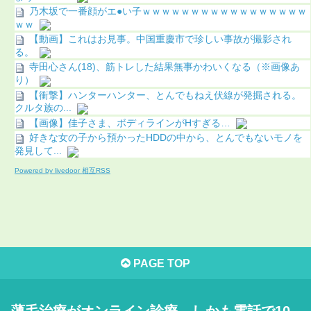
乃木坂で一番顔がエ●い子ｗｗｗｗｗｗｗｗｗｗｗｗｗｗｗｗｗ
ｗｗ
【動画】これはお見事。中国重慶市で珍しい事故が撮影され
る。
寺田心さん(18)、筋トレした結果無事かわいくなる（※画像あ
り）
【衝撃】ハンターハンター、とんでもねえ伏線が発掘される。
クルタ族の...
【画像】佳子さま、ボディラインがHすぎる…
好きな女の子から預かったHDDの中から、とんでもないモノを
発見して...
Powered by livedoor 相互RSS
PAGE TOP
薄毛治療がオンライン診療、しかも電話で10