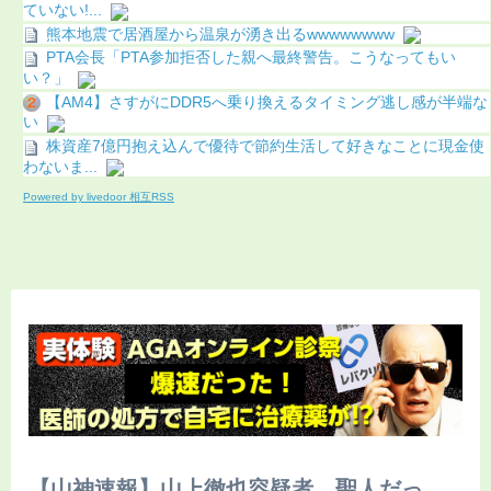
ていない!...
熊本地震で居酒屋から温泉が湧き出るwwwwwwww
PTA会長「PTA参加拒否した親へ最終警告。こうなってもい
い？」
【AM4】さすがにDDR5へ乗り換えるタイミング逃し感が半端な
い
株資産7億円抱え込んで優待で節約生活して好きなことに現金使
わないま...
Powered by livedoor 相互RSS
【山神速報】山上徹也容疑者、聖人だっ