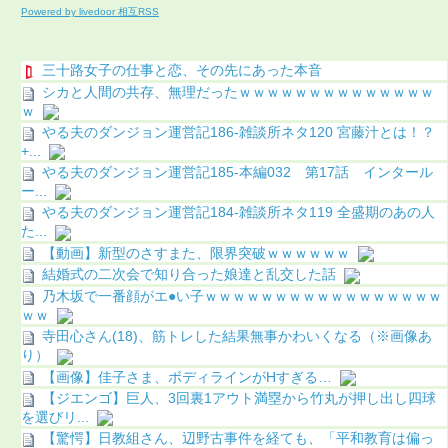
Powered by livedoor 相互RSS
三十路女子の仕事と恋、その先にあった本音
シカと人間の共存、無理だったｗｗｗｗｗｗｗｗｗｗｗｗｗｗ
ｗ
やる夫のダンジョン運営記186-雑談所ネタ120 宮藤汁とは！？
+...
やる夫のダンジョン運営記185-本編032 第17話 インタール
ー...
やる夫のダンジョン運営記184-雑談所ネタ119 全盛期のあの人
た...
【動画】新型のさすまた、限界突破ｗｗｗｗｗｗ
結婚式の二次会で知り合った娘達と乱交した話
乃木坂で一番顔がエ●い子ｗｗｗｗｗｗｗｗｗｗｗｗｗｗｗｗｗ
ｗｗ
寺田心さん(18)、筋トレした結果無事かわいくなる（※画像あ
り）
【画像】佳子さま、ボディラインがHすぎる…
【ジエンゴ】巨人、3回裏1アウト満塁から竹丸が押し出し四球
を選びリ...
【驚愕】日教組さん、辺野古事件を経ても、「平和教育は偏っ