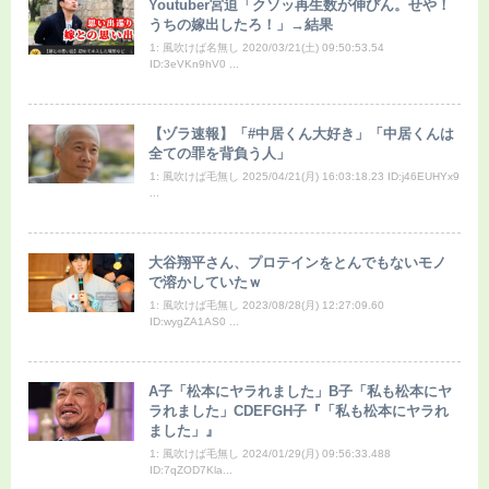
Youtuber宮迫「クソッ再生数が伸びん。せや！
うちの嫁出したろ！」→結果
1: 風吹けば名無し 2020/03/21(土) 09:50:53.54
ID:3eVKn9hV0 ...
【ヅラ速報】「#中居くん大好き」「中居くんは
全ての罪を背負う人」
1: 風吹けば毛無し 2025/04/21(月) 16:03:18.23 ID:j46EUHYx9
...
大谷翔平さん、プロテインをとんでもないモノ
で溶かしていたｗ
1: 風吹けば毛無し 2023/08/28(月) 12:27:09.60
ID:wygZA1AS0 ...
A子「松本にヤラれました」B子「私も松本にヤ
ラれました」CDEFGH子『「私も松本にヤラれ
ました」』
1: 風吹けば毛無し 2024/01/29(月) 09:56:33.488
ID:7qZOD7Kla...