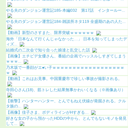
やる夫のダンジョン運営記185-本編032 第17話 インタールー...
やる夫のダンジョン運営記184-雑談所ネタ119 全盛期のあの人た...
【動画】新型のさすまた、限界突破ｗｗｗｗｗｗ
海外「日本なんて行くんじゃなかった…」 日本を知ってしまったデ
ィズ...
結婚式の二次会で知り合った娘達と乱交した話
【画像】エチビデ女優さん、番組の企画でハッスルしすぎてしまう
ｗｗｗ...
乃木坂で一番顔がエ●い子ｗｗｗｗｗｗｗｗｗｗｗｗｗｗｗｗｗｗ
ｗ
【動画】これはお見事。中国重慶市で珍しい事故が撮影される。
寺田心さん(18)、筋トレした結果無事かわいくなる（※画像あり）
【衝撃】ハンターハンター、とんでもねえ伏線が発掘される。クル
タ族の...
【画像】佳子さま、ボディラインがHすぎる…
好きな女の子から預かったHDDの中から、とんでもないモノを発見
して...