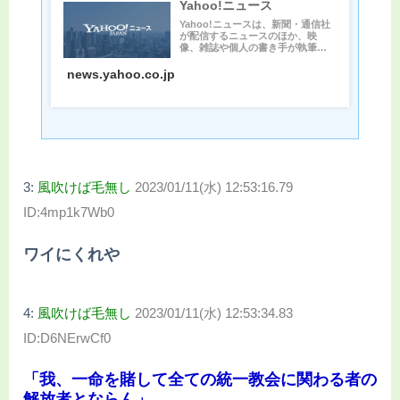
Yahoo!ニュース
Yahoo!ニュースは、新聞・通信社
が配信するニュースのほか、映
像、雑誌や個人の書き手が執筆す
る記事など多種多様なニュー...
news.yahoo.co.jp
3:
風吹けば毛無し
2023/01/11(水) 12:53:16.79
ID:4mp1k7Wb0
ワイにくれや
4:
風吹けば毛無し
2023/01/11(水) 12:53:34.83
ID:D6NErwCf0
「我、一命を賭して全ての統一教会に関わる者の
解放者とならん」