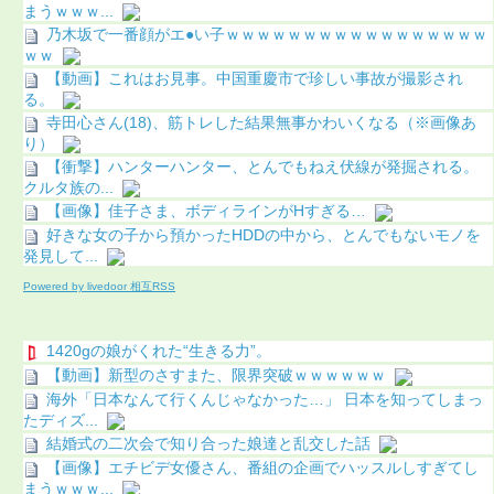
まうｗｗｗ...
乃木坂で一番顔がエ●い子ｗｗｗｗｗｗｗｗｗｗｗｗｗｗｗｗｗ
ｗｗ
【動画】これはお見事。中国重慶市で珍しい事故が撮影され
る。
寺田心さん(18)、筋トレした結果無事かわいくなる（※画像あ
り）
【衝撃】ハンターハンター、とんでもねえ伏線が発掘される。
クルタ族の...
【画像】佳子さま、ボディラインがHすぎる…
好きな女の子から預かったHDDの中から、とんでもないモノを
発見して...
Powered by livedoor 相互RSS
1420gの娘がくれた“生きる力”。
【動画】新型のさすまた、限界突破ｗｗｗｗｗｗ
海外「日本なんて行くんじゃなかった…」 日本を知ってしまっ
たディズ...
結婚式の二次会で知り合った娘達と乱交した話
【画像】エチビデ女優さん、番組の企画でハッスルしすぎてし
まうｗｗｗ...