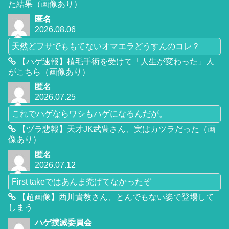
た結果（画像あり）
匿名
2026.08.06
天然どフサでももてないオマエラどうすんのコレ？
【ハゲ速報】植毛手術を受けて「人生が変わった」人
がこちら（画像あり）
匿名
2026.07.25
これでハゲならワシもハゲになるんだが。
【ヅラ悲報】天才JK武豊さん、実はカツラだった（画
像あり）
匿名
2026.07.12
First takeではあんま禿げてなかったぞ
【超画像】西川貴教さん、とんでもない姿で登場して
しまう
ハゲ撲滅委員会