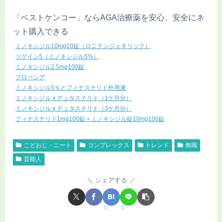
「ベストケンコー」ならAGA治療薬を安心、安全にネ
ット購入できる
ミノキシジル10mg10錠（ロニテンジェネリック）
ツゲイン5（ミノキシジル5%）
ミノキシジル2.5mg100錠
プロペシア
ミノキシジル5％とフィナステリド外用液
ミノキシジル x デュタステリド（1ケ月分）
ミノキシジル x デュタステリド（3ケ月分）
フィナステリド1mg100錠＋ミノキシジル錠10mg100錠
こどおじ・ニート
コンプレックス
トレンド
無職
芸能人
シェアする
0
0