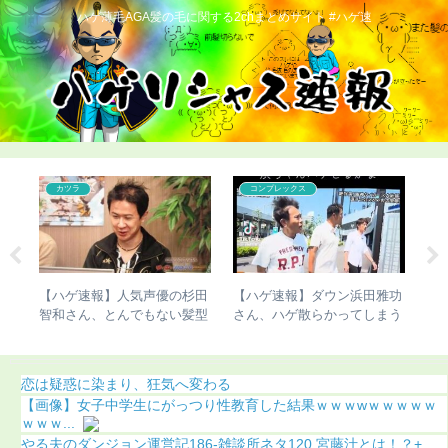
ハゲ薄毛AGA髪の毛に関する2chまとめサイト #ハゲ速
こどおじ・ニート
こどおじ・ニート
浜田雅功
【ハゲ速報】かまいたち濱
【悲報】弱者男性がマッチン
てしまう
家、ナチュラルにハゲる（画
グアプリをガチった結果ｗｗ
像あり）
ｗ
恋は疑惑に染まり、狂気へ変わる
【画像】女子中学生にがっつり性教育した結果ｗｗｗwｗｗｗｗｗ
ｗｗｗ...
やる夫のダンジョン運営記186-雑談所ネタ120 宮藤汁とは！？+...