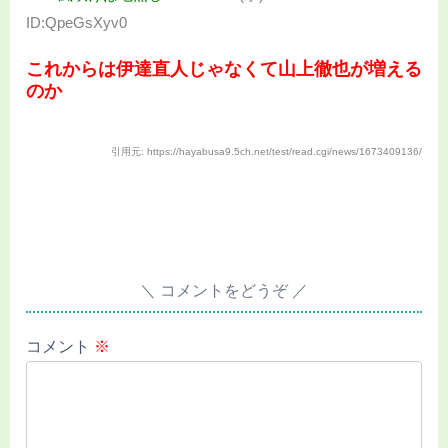
ID:QpeGsXyv0
これからは伊達直人じゃなくて山上徹也が増える
のか
引用元: https://hayabusa9.5ch.net/test/read.cgi/news/1673409136/
コメントをどうぞ
コメント
※