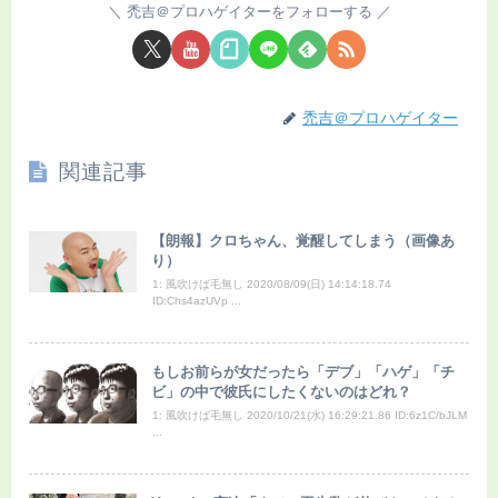
禿吉＠プロハゲイターをフォローする
禿吉＠プロハゲイター
関連記事
【朗報】クロちゃん、覚醒してしまう（画像あ
り）
1: 風吹けば毛無し 2020/08/09(日) 14:14:18.74
ID:Chs4azUVp ...
もしお前らが女だったら「デブ」「ハゲ」「チ
ビ」の中で彼氏にしたくないのはどれ？
1: 風吹けば毛無し 2020/10/21(水) 16:29:21.86 ID:6z1C/bJLM
...