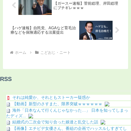
【ガースー速報】菅前総理、岸田総理
にブチギレｗｗｗ
【ハゲ速報】自民党、AGAなど育毛治
療などを保険適応する法案提出
ホーム
こどおじ・ニート
RSS
それは純愛か、それともストーカー疑惑か
【動画】新型のさすまた、限界突破ｗｗｗｗｗｗ
海外「日本なんて行くんじゃなかった…」 日本を知ってしまっ
たディズ...
結婚式の二次会で知り合った娘達と乱交した話
【画像】エチビデ女優さん、番組の企画でハッスルしすぎてし