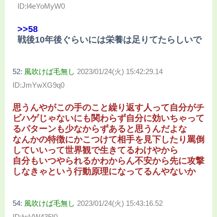
ID:l4eYoMyW0
>>58
戦後10年後ぐらいには栄養は足りてたらしいで
52:
風吹けば毛無し
2023/01/24(火) 15:42:29.14
ID:JmYwXG9q0
思うんやがこの手のこと繰り返す人って自分がチ
ビハゲじゃないにも関わらず自分に効いちゃって
るパターンも少なからずあると思うんだよな
なんかの特徴にかこつけて相手を見下したり罵倒
していいって世界観で生きてるわけやから
自分もいつやられるかわからん不安から先に攻撃
しなきゃという行動原理になってるんやないか
54:
風吹けば毛無し
2023/01/24(火) 15:43:16.52
ID:lwVW435I0