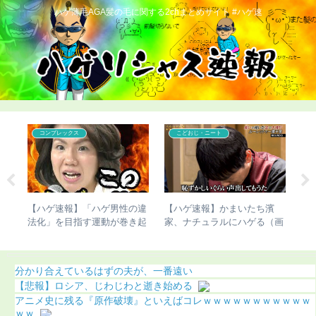
ハゲ薄毛AGA髪の毛に関する2chまとめサイト #ハゲ速
コンプレックス
こどおじ・ニート
ん、
【ハゲ速報】「ハゲ男性の違
【ハゲ速報】かまいたち濱
【
しま
法化」を目指す運動が巻き起
家、ナチュラルにハゲる（画
て
こってしまう
像あり）
ち
分かり合えているはずの夫が、一番遠い
【悲報】ロシア、じわじわと逝き始める
アニメ史に残る『原作破壊』といえばコレｗｗｗｗｗｗｗｗｗｗｗ
ｗｗ