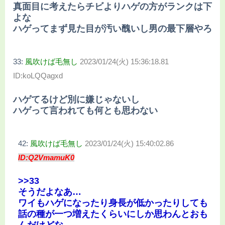
真面目に考えたらチビよりハゲの方がランクは下
よな
ハゲってまず見た目が汚い醜いし男の最下層やろ
33:
風吹けば毛無し
2023/01/24(火) 15:36:18.81
ID:koLQQagxd
ハゲてるけど別に嫌じゃないし
ハゲって言われても何とも思わない
42:
風吹けば毛無し
2023/01/24(火) 15:40:02.86
ID:Q2VmamuK0
>>33
そうだよなあ…
ワイもハゲになったり身長が低かったりしても
話の種が一つ増えたくらいにしか思わんとおも