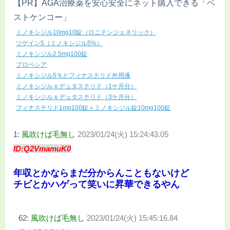
【PR】AGA治療薬を安心安全にネット購入できる「ベ
ストケンコー」
ミノキシジル10mg10錠（ロニテンジェネリック）
ツゲイン5（ミノキシジル5%）
ミノキシジル2.5mg100錠
プロペシア
ミノキシジル5％とフィナステリド外用液
ミノキシジル x デュタステリド（1ケ月分）
ミノキシジル x デュタステリド（3ケ月分）
フィナステリド1mg100錠＋ミノキシジル錠10mg100錠
1:
風吹けば毛無し
2023/01/24(火) 15:24:43.05
ID:Q2VmamuK0
年収とかならまだ分からんこともないけど
チビとかハゲって笑いに昇華できるやん
62:
風吹けば毛無し
2023/01/24(火) 15:45:16.84