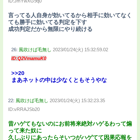
ID:JmYwXG9q0
言ってる人自身が効いてるから相手に効いてなく
ても勝手に効いてる判定を下す
成功判定だから無限にやり続ける
26:
風吹けば毛無し
2023/01/24(火) 15:32:59.02
ID:Q2VmamuK0
>>20
まあネットの中は少なくともそうやな
22:
風吹けば毛無し
2023/01/24(火) 15:32:23.35
ID:vRRAJSb20
昔ハゲてもないのにお前将来絶対ハゲるわって煽
って来た奴に
久しぶりにあったらそいつがハゲてて因果応報を