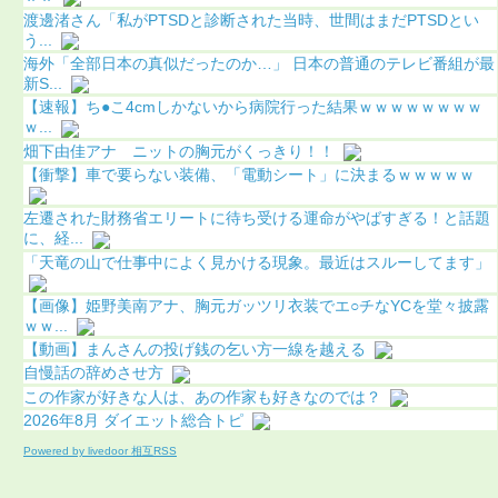
渡邊渚さん「私がPTSDと診断された当時、世間はまだPTSDとい
う...
海外「全部日本の真似だったのか…」 日本の普通のテレビ番組が最
新S...
【速報】ち●こ4cmしかないから病院行った結果ｗｗｗｗｗｗｗｗ
ｗ...
畑下由佳アナ ニットの胸元がくっきり！！
【衝撃】車で要らない装備、「電動シート」に決まるｗｗｗｗｗ
左遷された財務省エリートに待ち受ける運命がやばすぎる！と話題
に、経...
「天竜の山で仕事中によく見かける現象。最近はスルーしてます」
【画像】姫野美南アナ、胸元ガッツリ衣装でエ○チなYCを堂々披露
ｗｗ...
【動画】まんさんの投げ銭の乞い方一線を越える
自慢話の辞めさせ方
この作家が好きな人は、あの作家も好きなのでは？
2026年8月 ダイエット総合トピ
Powered by livedoor 相互RSS