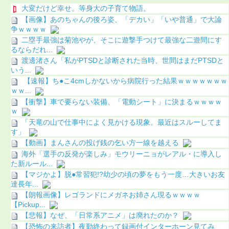
大変だけど幸せ。等身大の子育て物語。
【画像】あのちゃんの後ろ姿、「デカい」「いや普通」で大論
争ｗｗｗｗ
二塁手最強は菊池やが、そこに遊撃手つけて最強な二遊間にす
るならだれ...
渡邊渚さん「私がPTSDと診断された当時、世間はまだPTSDと
いう...
【速報】ち●こ4cmしかないから病院行った結果ｗｗｗｗｗｗｗ
ｗｗ...
【衝撃】車で要らない装備、「電動シート」に決まるｗｗｗｗ
ｗ
「天竜の山で仕事中によく見かける現象。最近はスルーしてま
す」
【動画】まんさんの投げ銭の乞い方一線を越える
海外「選手の反発が楽しみ」モウリーニョがレアル・に導入し
た新ルール...
【マジかよ】脱●常習犯!?幼少の頃の夢をもう一度…大きいお友
達長年...
【朗報画像】レゴランドにメガネお姉さん現るｗｗｗｗ
【Pickup...
【悲報】なぜ、「日常系アニメ」は廃れたのか？
【恐怖の来訪者】夜勤終わって録画付インターホーン見てみ